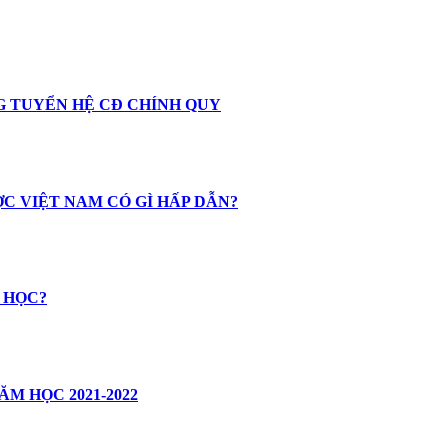
NG TUYỂN HỆ CĐ CHÍNH QUY
C VIỆT NAM CÓ GÌ HẤP DẪN?
 HỌC?
M HỌC 2021-2022