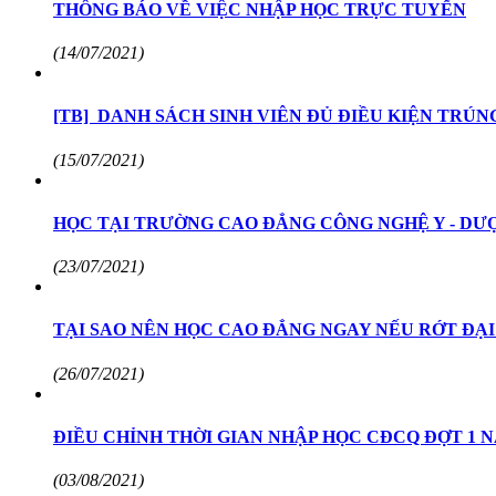
THÔNG BÁO VỀ VIỆC NHẬP HỌC TRỰC TUYẾN
(14/07/2021)
[TB] DANH SÁCH SINH VIÊN ĐỦ ĐIỀU KIỆN TRÚ
(15/07/2021)
HỌC TẠI TRƯỜNG CAO ĐẲNG CÔNG NGHỆ Y - DƯỢ
(23/07/2021)
TẠI SAO NÊN HỌC CAO ĐẲNG NGAY NẾU RỚT ĐẠI
(26/07/2021)
ĐIỀU CHỈNH THỜI GIAN NHẬP HỌC CĐCQ ĐỢT 1 NĂ
(03/08/2021)