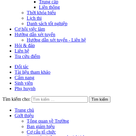
Trung cấp
Liên thông
Thời khóa biểu
Lịch thi
Danh sách tốt nghiệp
Cơ hội việc làm
Hướng dẫn xét tuyển
Hướng dẫn xét tuyển - Liên hệ
Hỏi & đáp
Liên hệ
Tra cứu điểm
Đối tác
Tài liệu tham khảo
Cẩm nang
Sinh viên
Phụ huynh
Tìm kiếm cho:
Trang chủ
Giới thiệu
Tổng quan về Trường
Ban giám hiệu
Cơ cấu tổ chức