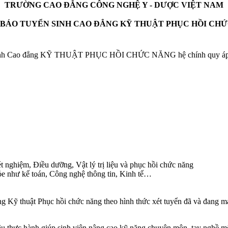
TRƯỜNG CAO ĐẲNG CÔNG NGHỆ Y - DƯỢC VIỆT NAM
BÁO TUYỂN SINH CAO ĐẲNG KỸ THUẬT PHỤC HỒI CH
 sinh Cao đẳng KỸ THUẬT PHỤC HỒI CHỨC NĂNG hệ chính quy áp dụn
t nghiệm, Điều dưỡng, Vật lý trị liệu và phục hồi chức năng
hỏe như kế toán, Công nghệ thông tin, Kinh tế…
 thuật Phục hồi chức năng theo hình thức xét tuyển đã và đang mang 
âu thực hành giúp sinh viên nâng cao kỹ năng chuyên môn, tay nghề một