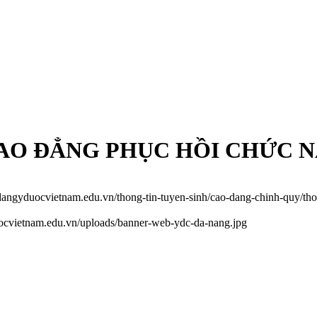
AO ĐẲNG PHỤC HỒI CHỨC 
odangyduocvietnam.edu.vn/thong-tin-tuyen-sinh/cao-dang-chinh-quy/thon
uocvietnam.edu.vn/uploads/banner-web-ydc-da-nang.jpg