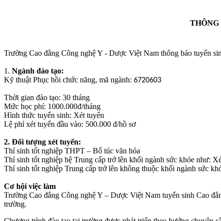
THÔNG 
Trường Cao đẳng Công nghệ Y - Dược Việt Nam thông báo tuyển
1.
Ngành đào tạo:
Kỹ thuật Phục hồi chức năng, mã ngành:
6720603
Thời gian đào tạo: 30 tháng
Mức học phí: 1000.000đ/tháng
Hình thức tuyển sinh: Xét tuyển
Lệ phí xét tuyển đầu vào: 500.000 đ/hồ sơ
2. Đối tượng xét tuyển:
Thí sinh tốt nghiệp THPT – Bổ túc văn hóa
Thí sinh tốt nghiệp hệ Trung cấp trở lên khối ngành sức khỏe như: Xé
Thí sinh tốt nghiệp Trung cấp trở lên không thuộc khối ngành sức k
Cơ hội việc làm
Trường Cao đẳng Công nghệ Y – Dược Việt Nam tuyển sinh Cao đẳng Kỹ
trường.
Chương trình đào tạo tại trường được phát triển theo hướng chuyên s