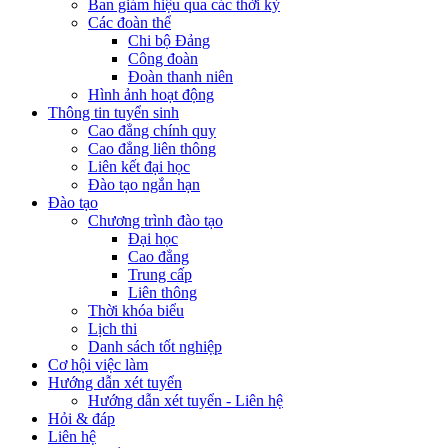
Ban giám hiệu qua các thời kỳ
Các đoàn thể
Chi bộ Đảng
Công đoàn
Đoàn thanh niên
Hình ảnh hoạt động
Thông tin tuyển sinh
Cao đẳng chính quy
Cao đẳng liên thông
Liên kết đại học
Đào tạo ngắn hạn
Đào tạo
Chương trình đào tạo
Đại học
Cao đẳng
Trung cấp
Liên thông
Thời khóa biểu
Lịch thi
Danh sách tốt nghiệp
Cơ hội việc làm
Hướng dẫn xét tuyển
Hướng dẫn xét tuyển - Liên hệ
Hỏi & đáp
Liên hệ