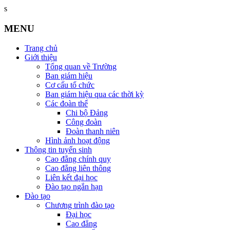
s
MENU
Trang chủ
Giới thiệu
Tổng quan về Trường
Ban giám hiệu
Cơ cấu tổ chức
Ban giám hiệu qua các thời kỳ
Các đoàn thể
Chi bộ Đảng
Công đoàn
Đoàn thanh niên
Hình ảnh hoạt động
Thông tin tuyển sinh
Cao đẳng chính quy
Cao đẳng liên thông
Liên kết đại học
Đào tạo ngắn hạn
Đào tạo
Chương trình đào tạo
Đại học
Cao đẳng