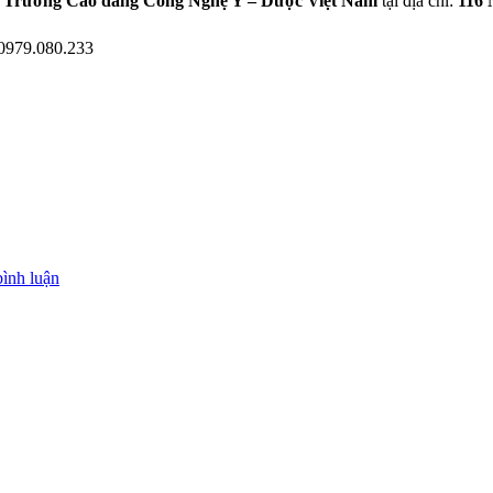
,
Trường Cao đẳng Công Nghệ Y – Dược Việt Nam
tại địa chỉ:
116 
- 0979.080.233
bình luận