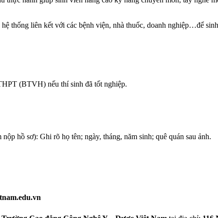
hệ thống liên kết với các bệnh viện, nhà thuốc, doanh nghiệp…để sinh v
THPT (BTVH) nếu thí sinh đã tốt nghiệp.
 nộp hồ sơ): Ghi rõ họ tên; ngày, tháng, năm sinh; quê quán sau ảnh.
etnam.edu.vn