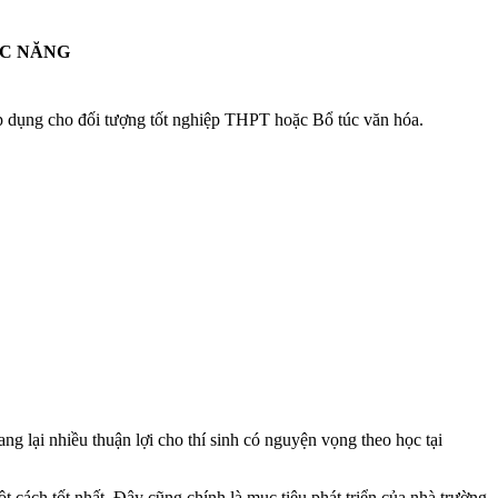
ỨC NĂNG
g cho đối tượng tốt nghiệp THPT hoặc Bổ túc văn hóa.
lại nhiều thuận lợi cho thí sinh có nguyện vọng theo học tại
 cách tốt nhất. Đây cũng chính là mục tiêu phát triển của nhà trường