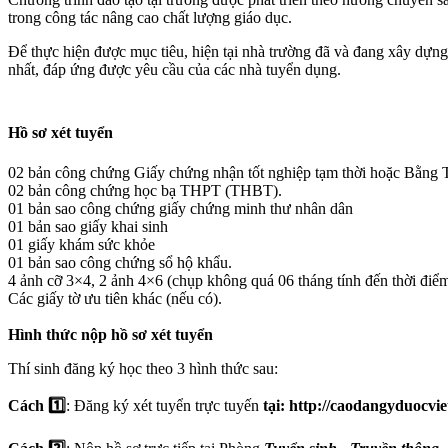
trong công tác nâng cao chất lượng giáo dục.
Để thực hiện được mục tiêu, hiện tại nhà trường đã và đang xây dựng 
nhất, đáp ứng được yêu cầu của các nhà tuyển dụng.
Hồ sơ xét tuyển
02 bản công chứng Giấy chứng nhận tốt nghiệp tạm thời hoặc Bằng 
02 bản công chứng học bạ THPT (THBT).
01 bản sao công chứng giấy chứng minh thư nhân dân
01 bản sao giấy khai sinh
01 giấy khám sức khỏe
01 bản sao công chứng sổ hộ khẩu.
4 ảnh cỡ 3×4, 2 ảnh 4×6 (chụp không quá 06 tháng tính đến thời điểm
Các giấy tờ ưu tiên khác (nếu có).
Hình thức nộp hồ sơ xét tuyển
Thí sinh đăng ký học theo 3 hình thức sau:
Cách 1️⃣
: Đăng ký xét tuyển trực tuyến
tại: http://caodangyduocvi