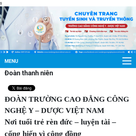
s
MENU
Đoàn thanh niên
ĐOÀN TRƯỜNG CAO ĐẲNG CÔNG
NGHỆ Y – DƯỢC VIỆT NAM
Nơi tuổi trẻ rèn đức – luyện tài –
cống hiến vì cộng đồng