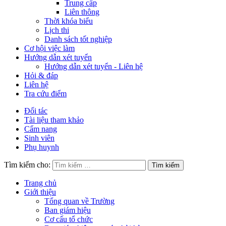
Trung cấp
Liên thông
Thời khóa biểu
Lịch thi
Danh sách tốt nghiệp
Cơ hội việc làm
Hướng dẫn xét tuyển
Hướng dẫn xét tuyển - Liên hệ
Hỏi & đáp
Liên hệ
Tra cứu điểm
Đối tác
Tài liệu tham khảo
Cẩm nang
Sinh viên
Phụ huynh
Tìm kiếm cho:
Trang chủ
Giới thiệu
Tổng quan về Trường
Ban giám hiệu
Cơ cấu tổ chức