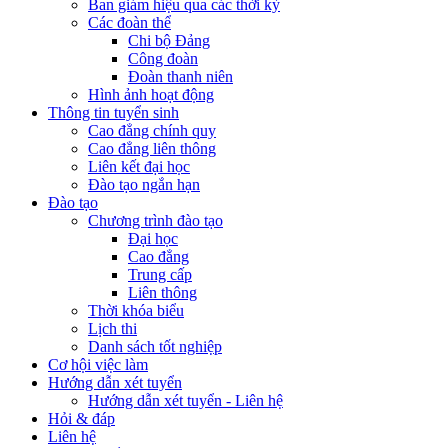
Ban giám hiệu qua các thời kỳ
Các đoàn thể
Chi bộ Đảng
Công đoàn
Đoàn thanh niên
Hình ảnh hoạt động
Thông tin tuyển sinh
Cao đẳng chính quy
Cao đẳng liên thông
Liên kết đại học
Đào tạo ngắn hạn
Đào tạo
Chương trình đào tạo
Đại học
Cao đẳng
Trung cấp
Liên thông
Thời khóa biểu
Lịch thi
Danh sách tốt nghiệp
Cơ hội việc làm
Hướng dẫn xét tuyển
Hướng dẫn xét tuyển - Liên hệ
Hỏi & đáp
Liên hệ