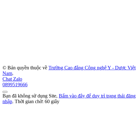
© Bản quyền thuộc về
Trường Cao đẳng Công nghệ Y - Dược Việt
Nam
.
Chat Zalo
0899519666
Bạn đã không sử dụng Site,
Bấm vào đây để duy trì trạng thái đăng
nhập
. Thời gian chờ:
60
giây