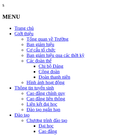
s
MENU
Trang chủ
Giới thiệu
Tổng quan về Trường
Ban giám hiệu
Cơ cấu tổ chức
Ban giám hiệu qua các thời kỳ
Các đoàn thể
Chi bộ Đảng
Công đoàn
Đoàn thanh niên
Hình ảnh hoạt động
Thông tin tuyển sinh
Cao đẳng chính quy
Cao đẳng liên thông
Liên kết đại học
Đào tạo ngắn hạn
Đào tạo
Chương trình đào tạo
Đại học
Cao đẳng