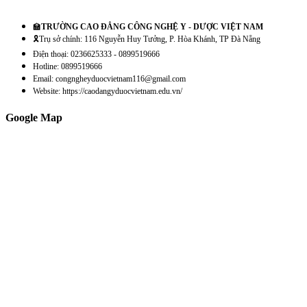
🏫
TRƯỜNG CAO ĐẲNG CÔNG NGHỆ Y - DƯỢC VIỆT NAM
🎗️Trụ sở chính: 116 Nguyễn Huy Tưởng, P. Hòa Khánh, TP Đà Nẵng
Điện thoại: 0236625333 - 0899519666
Hotline: 0899519666
Email: congngheyduocvietnam116@gmail.com
Website: https://caodangyduocvietnam.edu.vn/
Google Map