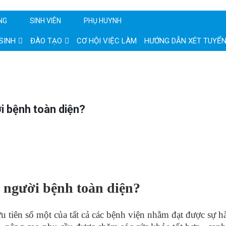
NG
SINH VIÊN
PHỤ HUYNH
SINH
ĐÀO TẠO
CƠ HỘI VIỆC LÀM
HƯỚNG DẪN XÉT TUYỂ
 bệnh toàn diện?
 người bệnh toàn diện?
ưu tiên số một của tất cả các bệnh viện nhằm đạt được sự 