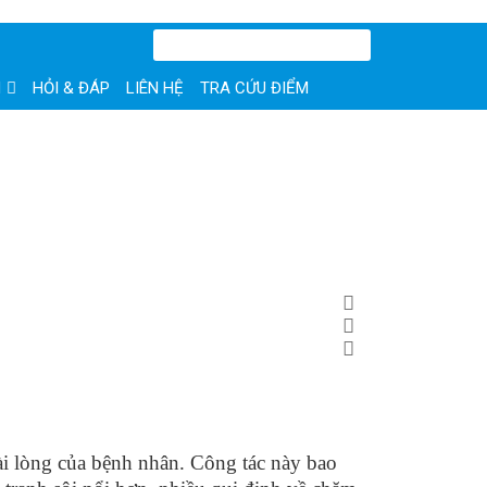
N
HỎI & ĐÁP
LIÊN HỆ
TRA CỨU ĐIỂM
hài lòng của bệnh nhân. Công tác này bao