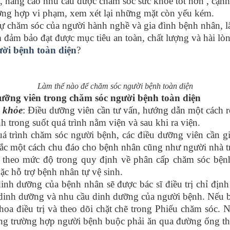
nâng cao nhu cầu được chăm sóc sức khỏe tốt hơn , cạnh 
ường hợp vi phạm, xem xét lại những mặt còn yếu kém.
 chăm sóc của người hành nghề và gia đình bệnh nhân, l
m đảm bảo đạt được mục tiêu an toàn, chất lượng và hài l
ười bệnh toàn diện
?
Làm thế nào để chăm sóc người bệnh toàn diện
ỡng viên trong chăm sóc người bệnh toàn diện
 khỏe
: Điều dưỡng viên cần tư vấn, hướng dẫn một cách r
 trong suốt quá trình nằm viện và sau khi ra viện.
uá trình chăm sóc người bệnh, các điều dưỡng viên cần gi
ắc một cách chu đáo cho bệnh nhân cũng như người nhà tro
 theo mức độ trong quy định về phân cấp chăm sóc bện
ặc hỗ trợ bệnh nhân tự vệ sinh.
inh dưỡng của bệnh nhân sẽ được bác sĩ điều trị chỉ địn
ạng dinh dưỡng và nhu cầu dinh dưỡng của người bệnh. Nếu 
khoa điều trị và theo dõi chặt chẽ trong Phiếu chăm sóc. 
ong trường hợp người bệnh buộc phải ăn qua đường ống th