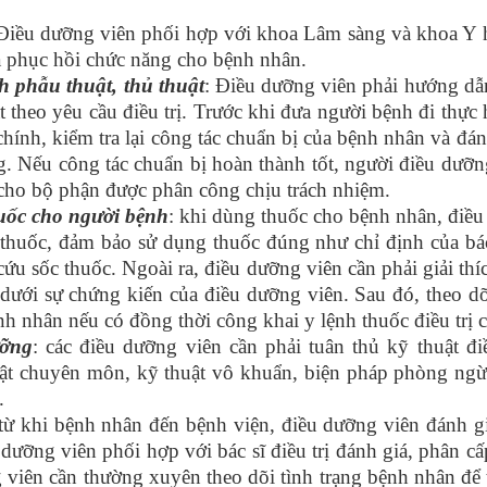
 Điều dưỡng viên phối hợp với khoa Lâm sàng và khoa Y h
à phục hồi chức năng cho bệnh nhân.
h phẫu thuật, thủ thuật
: Điều dưỡng viên phải hướng dẫn
ật theo yêu cầu điều trị. Trước khi đưa người bệnh đi thực 
chính, kiểm tra lại công tác chuẩn bị của bệnh nhân và đánh
ờng. Nếu công tác chuẩn bị hoàn thành tốt, người điều dư
o cho bộ phận được phân công chịu trách nhiệm.
uốc cho người bệnh
: khi dùng thuốc cho bệnh nhân, điều
g thuốc, đảm bảo sử dụng thuốc đúng như chỉ định của bác
cứu sốc thuốc. Ngoài ra, điều dưỡng viên cần phải giải th
dưới sự chứng kiến của điều dưỡng viên. Sau đó, theo dõ
 nhân nếu có đồng thời công khai y lệnh thuốc điều trị 
ưỡng
: các điều dưỡng viên cần phải tuân thủ kỹ thuật đ
ật chuyên môn, kỹ thuật vô khuẩn, biện pháp phòng ngừa,
.
 từ khi bệnh nhân đến bệnh viện, điều dưỡng viên đánh gi
dưỡng viên phối hợp với bác sĩ điều trị đánh giá, phân 
ng viên cần thường xuyên theo dõi tình trạng bệnh nhân để