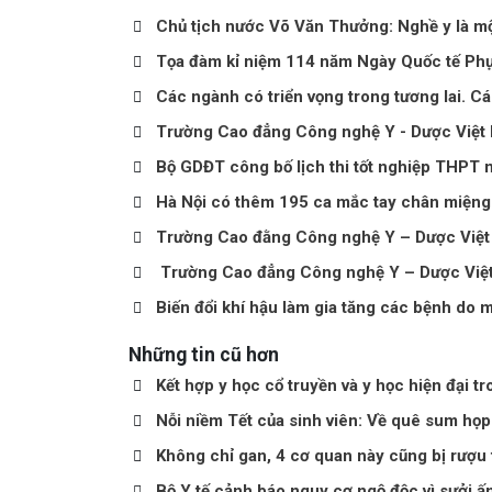
Chủ tịch nước Võ Văn Thưởng: Nghề y là mộ
Tọa đàm kỉ niệm 114 năm Ngày Quốc tế Phụ
Các ngành có triển vọng trong tương lai. C
Trường Cao đẳng Công nghệ Y - Dược Việt 
Bộ GDĐT công bố lịch thi tốt nghiệp THPT
Hà Nội có thêm 195 ca mắc tay chân miệng 
Trường Cao đằng Công nghệ Y – Dược Việt
Trường Cao đẳng Công nghệ Y – Dược Việt 
Biến đổi khí hậu làm gia tăng các bệnh do 
Những tin cũ hơn
Kết hợp y học cổ truyền và y học hiện đại 
Nỗi niềm Tết của sinh viên: Về quê sum họp
Không chỉ gan, 4 cơ quan này cũng bị rượu
Bộ Y tế cảnh báo nguy cơ ngộ độc vì sưởi ấ