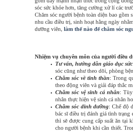
gồm đẩy mạnh nhận thức trong cộng đồng, 
sóc sức khỏe hơn, tăng cường xử lí các tr
Chăm sóc người bệnh toàn diện bao gồm sự
nhu cầu điều trị, sinh hoạt hằng ngày nhằ
dưỡng viên,
làm thế nào để chăm sóc ng
Nhiệm vụ chuyên môn của người điều dư
Tư vấn, hướng dẫn giáo dục sức
sóc cũng như theo dõi, phòng bệnh
Chăm sóc về tinh thần
: Trong q
theo động viên và giải đáp thắc m
Chăm sóc vệ sinh cá nhân
: Tùy
nhân thực hiện vệ sinh cá nhân ho
Chăm sóc dinh dưỡng
: Chế độ d
bác sĩ điều trị đánh giá tình tr
thì sẽ được cung cấp suất ăn tại 
cho người bệnh khi cần thiết. Tr