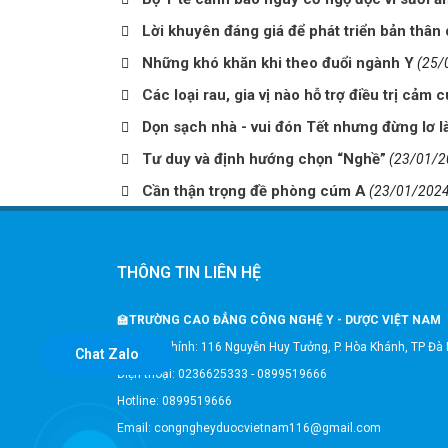
Lời khuyên đáng giá để phát triển bản thân
Những khó khăn khi theo đuổi ngành Y
(25/
Các loại rau, gia vị nào hỗ trợ điều trị cảm 
Dọn sạch nhà - vui đón Tết nhưng đừng lơ l
Tư duy và định hướng chọn “Nghề”
(23/01/2
Cần thận trọng đề phòng cúm A
(23/01/2024
THÔNG TIN LIÊN HỆ
🏫
TRƯỜNG CAO ĐẲNG CÔNG NGHỆ Y - DƯỢC VIỆT NAM
🎗️Trụ sở chính: 116 Nguyễn Huy Tưởng, P. Hòa Khánh, TP Đà
Chat Zalo
Điện thoại: 0236625333 - 0899519666
Hotline: 0899519666
Email: congngheyduocvietnam116@gmail.com