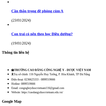
Cần thận trọng đề phòng cúm A
(23/01/2024)
Con trai có nên theo học Điều dưỡng?
(19/01/2024)
Thông tin liên hệ
🏫
TRƯỜNG CAO ĐẲNG CÔNG NGHỆ Y - DƯỢC VIỆT NAM
🎗️Trụ sở chính: 116 Nguyễn Huy Tưởng, P. Hòa Khánh, TP Đà Nẵng
Điện thoại: 0236625333 - 0899519666
Hotline: 0899519666
Email: congngheyduocvietnam116@gmail.com
Website: https://caodangyduocvietnam.edu.vn/
Google Map