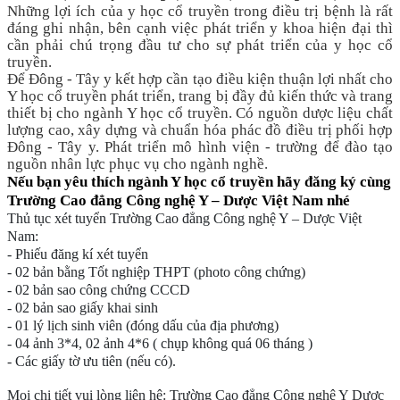
Những lợi ích của y học cổ truyền trong điều trị bệnh là rất
đáng ghi nhận, bên cạnh việc phát triển y khoa hiện đại thì
cần phải chú trọng đầu tư cho sự phát triển của y học cổ
truyền.
Để Đông - Tây y kết hợp cần tạo điều kiện thuận lợi nhất cho
Y học cổ truyền phát triển, trang bị đầy đủ kiến thức và trang
thiết bị cho ngành Y học cổ truyền. Có nguồn dược liệu chất
lượng cao, xây dựng và chuẩn hóa phác đồ điều trị phối hợp
Đông - Tây y. Phát triển mô hình viện - trường để đào tạo
nguồn nhân lực phục vụ cho ngành nghề.
Nếu bạn yêu thích ngành Y học cổ truyền hãy đăng ký cùng
Trường Cao đẳng Công nghệ Y – Dược Việt Nam nhé
Thủ tục xét tuyển Trường Cao đẳng Công nghệ Y – Dược Việt
Nam:
- Phiếu đăng kí xét tuyển
- 02 bản bằng Tốt nghiệp THPT (photo công chứng)
- 02 bản sao công chứng CCCD
- 02 bản sao giấy khai sinh
- 01 lý lịch sinh viên (đóng dấu của địa phương)
- 04 ảnh 3*4, 02 ảnh 4*6 ( chụp không quá 06 tháng )
- Các giấy tờ ưu tiên (nếu có).
Mọi chi tiết vui lòng liên hệ: Trường Cao đẳng Công nghệ Y Dược