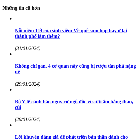
Những tin cũ hơn
Nỗi niềm Tết của sinh viên: Về quê sum họp hay ở lại
thành phố làm thêm?
(31/01/2024)
Không chỉ gan, 4 cơ quan này cũng bị rượu tàn phá nặng
nề
(29/01/2024)
Bộ Y tế cảnh báo nguy cơ ngộ độc vì sưởi ấm bằng than,
củi
(29/01/2024)
Lời khuyên đáng giá để phát triển bản thân dành cho