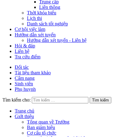
Trung cấp
Liên thông
Thời khóa biểu
Lịch thi
Danh sách tốt nghiệp
Cơ hội việc làm
Hướng dẫn xét tuyển
Hướng dẫn xét tuyển - Liên hệ
Hỏi & đáp
Liên hệ
Tra cứu điểm
Đối tác
Tài liệu tham khảo
Cẩm nang
Sinh viên
Phụ huynh
Tìm kiếm cho:
Trang chủ
Giới thiệu
Tổng quan về Trường
Ban giám hiệu
Cơ cấu tổ chức