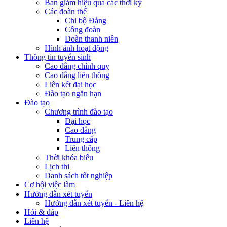
Ban giám hiệu qua các thời kỳ
Các đoàn thể
Chi bộ Đảng
Công đoàn
Đoàn thanh niên
Hình ảnh hoạt động
Thông tin tuyển sinh
Cao đẳng chính quy
Cao đẳng liên thông
Liên kết đại học
Đào tạo ngắn hạn
Đào tạo
Chương trình đào tạo
Đại học
Cao đẳng
Trung cấp
Liên thông
Thời khóa biểu
Lịch thi
Danh sách tốt nghiệp
Cơ hội việc làm
Hướng dẫn xét tuyển
Hướng dẫn xét tuyển - Liên hệ
Hỏi & đáp
Liên hệ