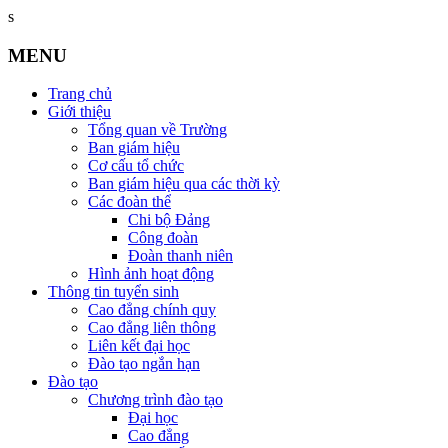
s
MENU
Trang chủ
Giới thiệu
Tổng quan về Trường
Ban giám hiệu
Cơ cấu tổ chức
Ban giám hiệu qua các thời kỳ
Các đoàn thể
Chi bộ Đảng
Công đoàn
Đoàn thanh niên
Hình ảnh hoạt động
Thông tin tuyển sinh
Cao đẳng chính quy
Cao đẳng liên thông
Liên kết đại học
Đào tạo ngắn hạn
Đào tạo
Chương trình đào tạo
Đại học
Cao đẳng