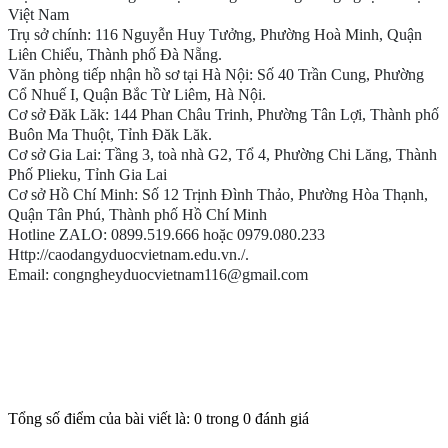
Việt Nam
Trụ sở chính: 116 Nguyễn Huy Tưởng, Phường Hoà Minh, Quận
Liên Chiểu, Thành phố Đà Nẵng.
Văn phòng tiếp nhận hồ sơ tại Hà Nội: Số 40 Trần Cung, Phường
Cổ Nhuế I, Quận Bắc Từ Liêm, Hà Nội.
Cơ sở Đăk Lăk: 144 Phan Châu Trinh, Phường Tân Lợi, Thành phố
Buôn Ma Thuột, Tỉnh Đăk Lăk.
Cơ sở Gia Lai: Tầng 3, toà nhà G2, Tổ 4, Phường Chi Lăng, Thành
Phố Plieku, Tỉnh Gia Lai
Cơ sở Hồ Chí Minh: Số 12 Trịnh Đình Thảo, Phường Hòa Thạnh,
Quận Tân Phú, Thành phố Hồ Chí Minh
Hotline ZALO: 0899.519.666 hoặc 0979.080.233
Http://caodangyduocvietnam.edu.vn./.
Email: congngheyduocvietnam116@gmail.com
Tổng số điểm của bài viết là: 0 trong 0 đánh giá