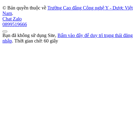
© Bản quyền thuộc về
Trường Cao đẳng Công nghệ Y - Dược Việt
Nam
.
Chat Zalo
0899519666
Bạn đã không sử dụng Site,
Bấm vào đây để duy trì trạng thái đăng
nhập
. Thời gian chờ:
60
giây