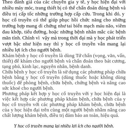
Theo đánh giá của các chuyên gia y tế, y học hiện đại với
nhiều máy móc, trang thiết bị có thể chẩn đoán đúng bệnh và
điều trị cấp tốc những trường hợp cấp cứu. Trong khi đó, y
học cổ truyền có thể giúp phục hồi chức năng cho những
trường hợp mang di chứng như tai biến mạch máu não, viêm
đau khớp, tiểu đường, hoặc những bệnh nhân mắc các bệnh
mãn tính. Chính vì vậy mà trong thời đại mà y học phát triển
vượt bậc như hiện nay thì y học cổ truyền vẫn mang lại
nhiều lợi ích cho người bệnh.
Khám bệnh y học cổ truyền là dùng Tứ chẩn (vọng, văn, vấn,
thiết) để khám cho người bệnh và chẩn đoán theo bát cương,
tạng phủ, kinh lạc, nguyên nhân, bệnh danh.
Chữa bệnh y học cổ truyền là sử dụng các phương pháp chữa
bệnh bằng y học cổ truyền (dùng thuốc hoặc không dùng
thuốc) để phòng bệnh, chữa bệnh, chứng bệnh và nâng cao
sức khoẻ cho người bệnh.
Phương pháp kết hợp y học cổ truyền với y học hiện đại là
việc kết hợp các phương pháp khám bệnh, chữa bệnh của y
học cổ truyền với các phương pháp khám bệnh, chữa bệnh
của y học hiện đại trên cùng một người bệnh nhằm nâng cao
chất lượng khám bệnh, điều trị đảm bảo an toàn, hiệu quả.
Y học cổ truyền mang lại nhiều lợi ích cho người bệnh
.