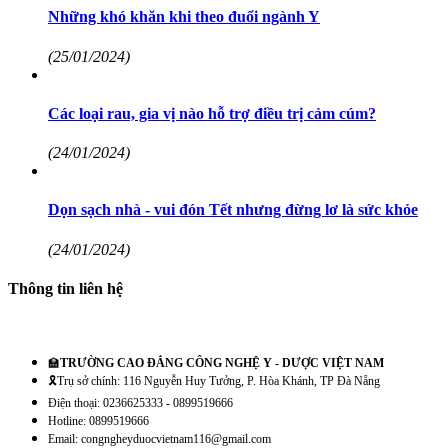
Những khó khăn khi theo đuổi ngành Y
(25/01/2024)
Các loại rau, gia vị nào hỗ trợ điều trị cảm cúm?
(24/01/2024)
Dọn sạch nhà - vui đón Tết nhưng đừng lơ là sức khỏe
(24/01/2024)
Thông tin liên hệ
🏫
TRƯỜNG CAO ĐẲNG CÔNG NGHỆ Y - DƯỢC VIỆT NAM
🎗️Trụ sở chính: 116 Nguyễn Huy Tưởng, P. Hòa Khánh, TP Đà Nẵng
Điện thoại: 0236625333 - 0899519666
Hotline: 0899519666
Email: congngheyduocvietnam116@gmail.com