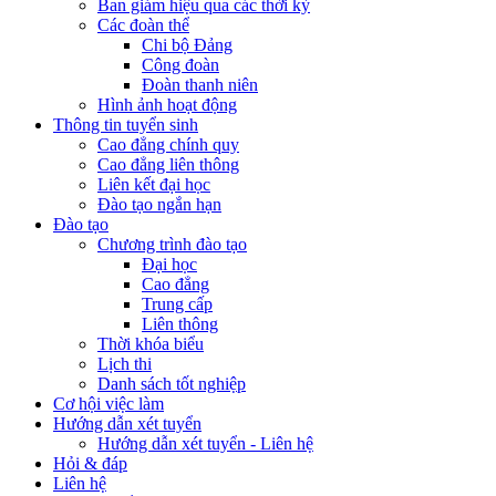
Ban giám hiệu qua các thời kỳ
Các đoàn thể
Chi bộ Đảng
Công đoàn
Đoàn thanh niên
Hình ảnh hoạt động
Thông tin tuyển sinh
Cao đẳng chính quy
Cao đẳng liên thông
Liên kết đại học
Đào tạo ngắn hạn
Đào tạo
Chương trình đào tạo
Đại học
Cao đẳng
Trung cấp
Liên thông
Thời khóa biểu
Lịch thi
Danh sách tốt nghiệp
Cơ hội việc làm
Hướng dẫn xét tuyển
Hướng dẫn xét tuyển - Liên hệ
Hỏi & đáp
Liên hệ