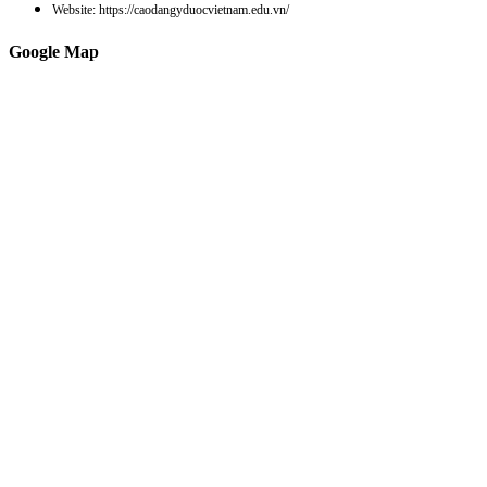
Website: https://caodangyduocvietnam.edu.vn/
Google Map