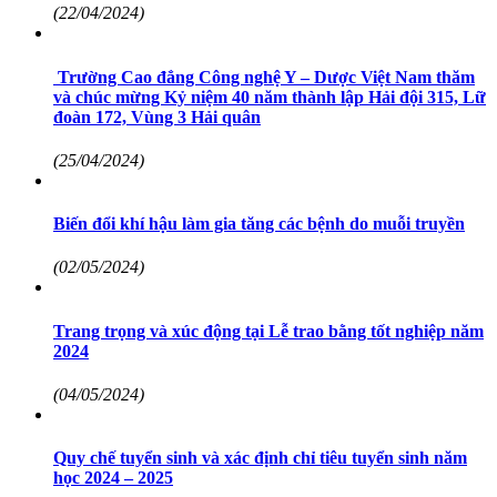
(22/04/2024)
Trường Cao đẳng Công nghệ Y – Dược Việt Nam thăm
và chúc mừng Kỷ niệm 40 năm thành lập Hải đội 315, Lữ
đoàn 172, Vùng 3 Hải quân
(25/04/2024)
Biến đổi khí hậu làm gia tăng các bệnh do muỗi truyền
(02/05/2024)
Trang trọng và xúc động tại Lễ trao bằng tốt nghiệp năm
2024
(04/05/2024)
Quy chế tuyển sinh và xác định chỉ tiêu tuyển sinh năm
học 2024 – 2025