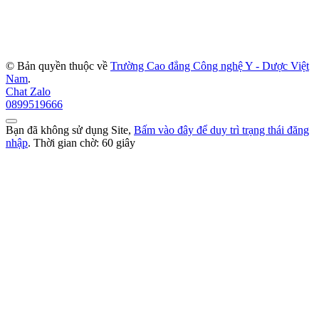
© Bản quyền thuộc về
Trường Cao đẳng Công nghệ Y - Dược Việt
Nam
.
Chat Zalo
0899519666
Bạn đã không sử dụng Site,
Bấm vào đây để duy trì trạng thái đăng
nhập
. Thời gian chờ:
60
giây