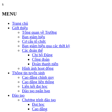
s
MENU
Trang chủ
Giới thiệu
Tổng quan về Trường
Ban giám hiệu
Cơ cấu tổ chức
Ban giám hiệu qua các thời kỳ
Các đoàn thể
Chi bộ Đảng
Công đoàn
Đoàn thanh niên
Hình ảnh hoạt động
Thông tin tuyển sinh
Cao đẳng chính quy
Cao đẳng liên thông
Liên kết đại học
Đào tạo ngắn hạn
Đào tạo
Chương trình đào tạo
Đại học
Cao đẳng