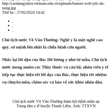
http://caodangyduocvietnam.edu.vn/uploads/banner-web-ydc-da-
nang.jpg
Thứ ba - 27/02/2024 14:42
Chủ tịch nước Võ Văn Thưởng: Nghề y là một nghề cao
quý, sứ mệnh lớn nhất là chữa bệnh cứu người.
Nhắc lại lời dặn của Bác Hồ lương y như từ mẫu, Chủ tịch
nước mong muốn các Thầy thuốc và cán bộ, nhân viên y tế
tiếp tục thực hiện tốt lời dạy của Bác, thực hiện tốt nhiệm
vụ chuyên môn, chăm sóc và bảo vệ sức khỏe nhân dân.
Chủ tịch nước Võ Văn Thưởng thăm hỏi bệnh nhân tại
Trung tâm y tế huyện Thanh Liêm. Ảnh: TTXVN