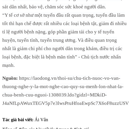
sát dân nhất, bảo vệ, chăm sóc sức khoẻ người dân.
“Y tế cơ sở như một tuyến đầu rất quan trọng, tuyến đầu làm
tốt thì hạn chế được rất nhiều các loại bệnh tật, giảm đi nhiều
tỉ lệ người bệnh nặng, góp phần giảm tải cho y tế tuyến
huyện, tuyến tỉnh, tuyến trung ương. Và điều quan trọng
nhất là giảm chi phí cho người dân trong khám, điều trị các
loại bệnh, đặc biệt là bệnh mãn tính” - Chủ tịch nước nhấn
mạnh.
Nguồn:
https://laodong.vn/thoi-su/chu-tich-nuoc-vo-van-
thuong-nghe-y-la-mot-nghe-cao-quy-su-menh-lon-nhat-la-
chua-benh-cuu-nguoi-1308039.ldo?gidzl=MDkiD-
J4aNfLpAWuxTEGV5p7e3lwsPruHfoaEwpSc7X6oF8uzzU
Tác giả bài viết:
Ái Vân