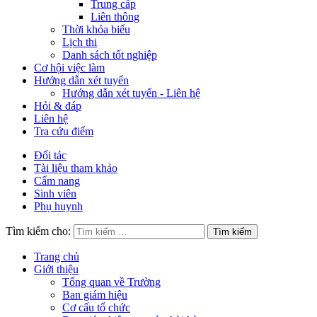
Trung cấp
Liên thông
Thời khóa biểu
Lịch thi
Danh sách tốt nghiệp
Cơ hội việc làm
Hướng dẫn xét tuyển
Hướng dẫn xét tuyển - Liên hệ
Hỏi & đáp
Liên hệ
Tra cứu điểm
Đối tác
Tài liệu tham khảo
Cẩm nang
Sinh viên
Phụ huynh
Tìm kiếm cho:
Trang chủ
Giới thiệu
Tổng quan về Trường
Ban giám hiệu
Cơ cấu tổ chức