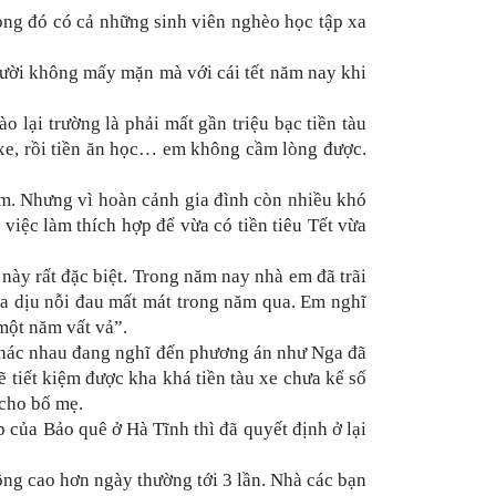
rong đó có cả những sinh viên nghèo học tập xa
gười không mấy mặn mà với cái tết năm nay khi
lại trường là phải mất gần triệu bạc tiền tàu
 xe, rồi tiền ăn học… em không cầm lòng được.
ắm. Nhưng vì hoàn cảnh gia đình còn nhiều khó
việc làm thích hợp để vừa có tiền tiêu Tết vừa
n
này rất đặc biệt. Trong năm nay nhà em đã trãi
xoa dịu nỗi đau mất mát trong năm qua. Em nghĩ
một năm vất vả”.
khác nhau đang nghĩ đến phương án như Nga đã
 tiết kiệm được kha khá tiền tàu xe chưa kể số
 cho bố mẹ.
của Bảo quê ở Hà Tĩnh thì đã quyết định ở lại
ông cao hơn ngày thường tới 3 lần. Nhà các bạn