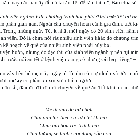
à năm nay các bạn ấy đều ở lại ăn Tết để làm thêm”, Bảo chia s
sinh viên ngành Y do chương trình học phải ở lại trực Tết tại bệ
êm phần gian nan. Ngoài câu chuyện hoàn cảnh gia đình, tiết k
t. Trong những ngày Tết ít nhất mỗi ngày có 20 sinh viên năm
ệnh viện. Đó là chưa nói rất nhiều sinh viên khác do chương trì
n kế hoạch về quê của nhiều sinh viên phải hủy bỏ.
huyện buồn, nhưng do đặc thù của sinh viên ngành y nên tụi mì
đi trước nói ăn tết ở bệnh viện cũng có những cái hay riêng” –
um vầy bên bố mẹ mấy ngày tết là nhu cầu tự nhiên và ước muố
ước mơ ấy có phần xa xôi với nhiều người.
 cận kề, đâu đó đã rộn rã chuyện về quê ăn Tết khiến cho nhữ
Mẹ ơi đào đã nở chưa
Chồi non lộc biếc có vừa tết không
Chắc giờ hoa rực trời hồng
Chút hương se lạnh cuối đông vẫn còn