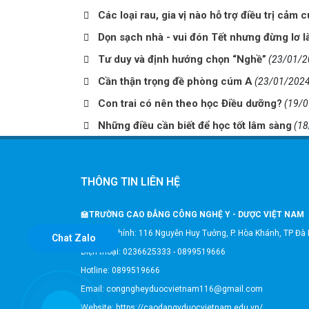
Các loại rau, gia vị nào hỗ trợ điều trị cảm 
Dọn sạch nhà - vui đón Tết nhưng đừng lơ l
Tư duy và định hướng chọn “Nghề”
(23/01/2
Cần thận trọng đề phòng cúm A
(23/01/2024
Con trai có nên theo học Điều dưỡng?
(19/0
Những điều cần biết để học tốt lâm sàng
(18
THÔNG TIN LIÊN HỆ
🏫
TRƯỜNG CAO ĐẲNG CÔNG NGHỆ Y - DƯỢC VIỆT NAM
🎗️Trụ sở chính: 116 Nguyễn Huy Tưởng, P. Hòa Khánh, TP Đà
Chat Zalo
Điện thoại: 0236625333 - 0899519666
Hotline: 0899519666
Email: congngheyduocvietnam116@gmail.com
Website: https://caodangyduocvietnam.edu.vn/