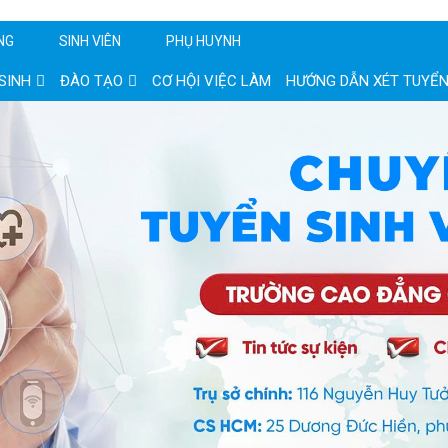
NG
SINH VIÊN
PHỤ HUYNH
SINH
ĐÀO TẠO
CƠ HỘI VIỆC LÀM
HƯỚNG DẪN XÉT TUYỂ