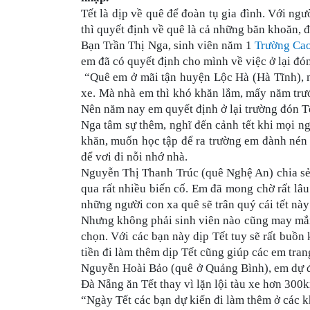
Tết là dịp về quê để đoàn tụ gia đình. Với ng
thì quyết định về quê là cả những băn khoăn, đ
Bạn Trần Thị Nga, sinh viên năm 1
Trường Ca
em đã có quyết định cho mình về việc ở lại đó
“Quê em ở mãi tận huyện Lộc Hà (Hà Tĩnh), mộ
xe. Mà nhà em thì khó khăn lắm, mấy năm trướ
Nên năm nay em quyết định ở lại trường đón T
Nga tâm sự thêm, nghĩ đến cảnh tết khi mọi n
khăn, muốn học tập để ra trường em đành nén l
để vơi đi nỗi nhớ nhà.
Nguyễn Thị Thanh Trúc (quê Nghệ An) chia sẻ 
qua rất nhiều biến cố. Em đã mong chờ rất lâu
những người con xa quê sẽ trân quý cái tết n
Nhưng không phải sinh viên nào cũng may mắn
chọn. Với các bạn này dịp Tết tuy sẽ rất buồn
tiền đi làm thêm dịp Tết cũng giúp các em tran
Nguyễn Hoài Bảo (quê ở Quảng Bình), em dự đị
Đà Nẵng ăn Tết thay vì lặn lội tàu xe hơn 300
“Ngày Tết các bạn dự kiến đi làm thêm ở các k