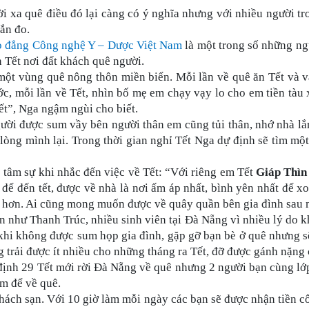
ười xa quê điều đó lại càng có ý nghĩa nhưng với nhiều người t
ắn đo.
o đẳng Công nghệ Y – Dược Việt Nam
là một trong số những n
n Tết nơi đất khách quê người.
t vùng quê nông thôn miền biển. Mỗi lần về quê ăn Tết và vào 
c, mỗi lần về Tết, nhìn bố mẹ em chạy vạy lo cho em tiền tàu
ết”, Nga ngậm ngùi cho biết.
gười được sum vầy bên người thân em cũng tủi thân, nhớ nhà l
òng mình lại. Trong thời gian nghỉ Tết Nga dự định sẽ tìm một 
tâm sự khi nhắc đến việc về Tết: “Với riêng em Tết
Giáp Thì
 để đến tết, được về nhà là nơi ấm áp nhất, bình yên nhất để 
ày hơn. Ai cũng mong muốn được về quây quần bên gia đình sau 
 như Thanh Trúc, nhiều sinh viên tại Đà Nẵng vì nhiều lý do 
 khi không được sum họp gia đình, gặp gỡ bạn bè ở quê nhưng sẽ
g trải được ít nhiều cho những tháng ra Tết, đỡ được gánh nặng
nh 29 Tết mới rời Đà Nẵng về quê nhưng 2 người bạn cùng lớp 
km để về quê.
hách sạn. Với 10 giờ làm mỗi ngày các bạn sẽ được nhận tiền c