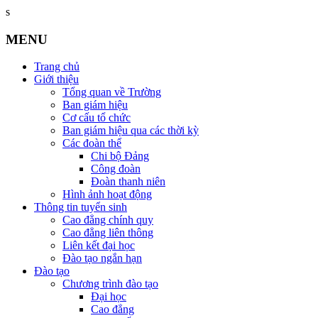
s
MENU
Trang chủ
Giới thiệu
Tổng quan về Trường
Ban giám hiệu
Cơ cấu tổ chức
Ban giám hiệu qua các thời kỳ
Các đoàn thể
Chi bộ Đảng
Công đoàn
Đoàn thanh niên
Hình ảnh hoạt động
Thông tin tuyển sinh
Cao đẳng chính quy
Cao đẳng liên thông
Liên kết đại học
Đào tạo ngắn hạn
Đào tạo
Chương trình đào tạo
Đại học
Cao đẳng