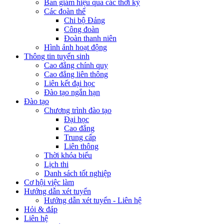
Ban giám hiệu qua các thời kỳ
Các đoàn thể
Chi bộ Đảng
Công đoàn
Đoàn thanh niên
Hình ảnh hoạt động
Thông tin tuyển sinh
Cao đẳng chính quy
Cao đẳng liên thông
Liên kết đại học
Đào tạo ngắn hạn
Đào tạo
Chương trình đào tạo
Đại học
Cao đẳng
Trung cấp
Liên thông
Thời khóa biểu
Lịch thi
Danh sách tốt nghiệp
Cơ hội việc làm
Hướng dẫn xét tuyển
Hướng dẫn xét tuyển - Liên hệ
Hỏi & đáp
Liên hệ