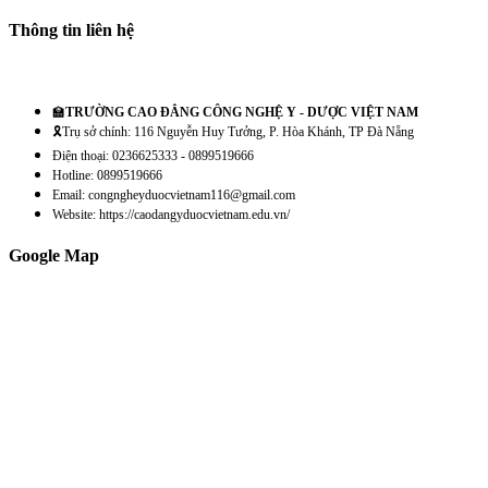
Thông tin liên hệ
🏫
TRƯỜNG CAO ĐẲNG CÔNG NGHỆ Y - DƯỢC VIỆT NAM
🎗️Trụ sở chính: 116 Nguyễn Huy Tưởng, P. Hòa Khánh, TP Đà Nẵng
Điện thoại: 0236625333 - 0899519666
Hotline: 0899519666
Email: congngheyduocvietnam116@gmail.com
Website: https://caodangyduocvietnam.edu.vn/
Google Map