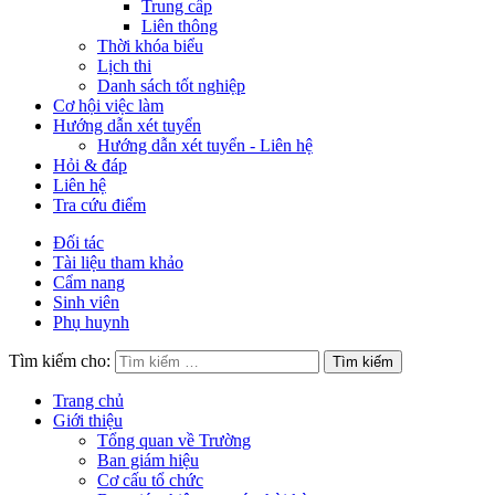
Trung cấp
Liên thông
Thời khóa biểu
Lịch thi
Danh sách tốt nghiệp
Cơ hội việc làm
Hướng dẫn xét tuyển
Hướng dẫn xét tuyển - Liên hệ
Hỏi & đáp
Liên hệ
Tra cứu điểm
Đối tác
Tài liệu tham khảo
Cẩm nang
Sinh viên
Phụ huynh
Tìm kiếm cho:
Trang chủ
Giới thiệu
Tổng quan về Trường
Ban giám hiệu
Cơ cấu tổ chức