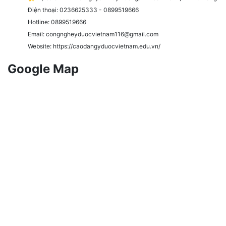
Điện thoại: 0236625333 - 0899519666
Hotline: 0899519666
Email: congngheyduocvietnam116@gmail.com
Website: https://caodangyduocvietnam.edu.vn/
Google Map