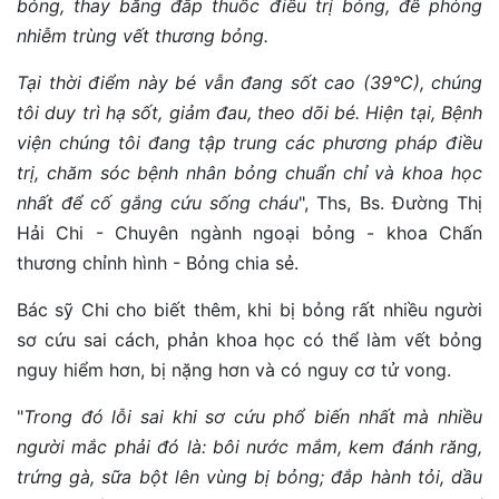
bỏng, thay băng đắp thuốc điều trị bỏng, đề phòng
nhiễm trùng vết thương bỏng.
Tại thời điểm này bé vẫn đang sốt cao (39°C), chúng
tôi duy trì hạ sốt, giảm đau, theo dõi bé. Hiện tại, Bệnh
viện chúng tôi đang tập trung các phương pháp điều
trị, chăm sóc bệnh nhân bỏng chuẩn chỉ và khoa học
nhất để cố gắng cứu sống cháu
", Ths, Bs. Đường Thị
Hải Chi - Chuyên ngành ngoại bỏng - khoa Chấn
thương chỉnh hình - Bỏng chia sẻ.
Bác sỹ Chi cho biết thêm, khi bị bỏng rất nhiều người
sơ cứu sai cách, phản khoa học có thể làm vết bỏng
nguy hiểm hơn, bị nặng hơn và có nguy cơ tử vong.
"
Trong đó lỗi sai khi sơ cứu phổ biến nhất mà nhiều
người mắc phải đó là: bôi nước mắm, kem đánh răng,
trứng gà, sữa bột lên vùng bị bỏng; đắp hành tỏi, dầu