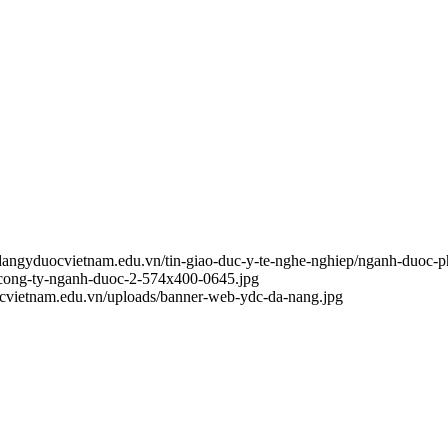
odangyduocvietnam.edu.vn/tin-giao-duc-y-te-nghe-nghiep/nganh-duoc-
-cong-ty-nganh-duoc-2-574x400-0645.jpg
ocvietnam.edu.vn/uploads/banner-web-ydc-da-nang.jpg