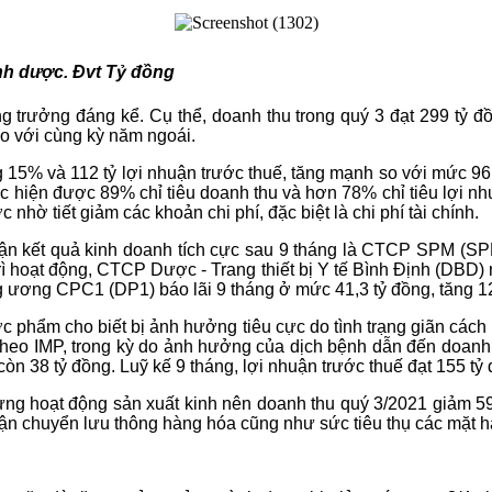
nh dược. Đvt Tỷ đồng
rưởng đáng kể. Cụ thể, doanh thu trong quý 3 đạt 299 tỷ đồn
o với cùng kỳ năm ngoái.
g 15% và 112 tỷ lợi nhuận trước thuế, tăng mạnh so với mức 96
hực hiện được 89% chỉ tiêu doanh thu và hơn 78% chỉ tiêu lợi
nhờ tiết giảm các khoản chi phí, đặc biệt là chi phí tài chính.
ận kết quả kinh doanh tích cực sau 9 tháng là CTCP SPM (SPM
ì hoạt động, CTCP Dược - Trang thiết bị Y tế Bình Định (DBD)
 ương CPC1 (DP1) báo lãi 9 tháng ở mức 41,3 tỷ đồng, tăng 
c phẩm cho biết bị ảnh hưởng tiêu cực do tình trạng giãn cách 
heo IMP, trong kỳ do ảnh hưởng của dịch bệnh dẫn đến doanh th
n 38 tỷ đồng. Luỹ kế 9 tháng, lợi nhuận trước thuế đạt 155 tỷ
g hoạt động sản xuất kinh nên doanh thu quý 3/2021 giảm 59
 chuyển lưu thông hàng hóa cũng như sức tiêu thụ các mặt hà