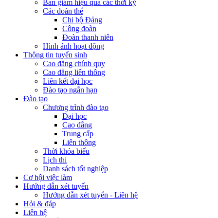
Ban giám hiệu qua các thời kỳ
Các đoàn thể
Chi bộ Đảng
Công đoàn
Đoàn thanh niên
Hình ảnh hoạt động
Thông tin tuyển sinh
Cao đẳng chính quy
Cao đẳng liên thông
Liên kết đại học
Đào tạo ngắn hạn
Đào tạo
Chương trình đào tạo
Đại học
Cao đẳng
Trung cấp
Liên thông
Thời khóa biểu
Lịch thi
Danh sách tốt nghiệp
Cơ hội việc làm
Hướng dẫn xét tuyển
Hướng dẫn xét tuyển - Liên hệ
Hỏi & đáp
Liên hệ