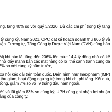
g, tăng 40% so với quý 3/2020. Dù các chi phí trong kỳ tăng
 tỷ cùng kỳ. Năm 2021, OPC đặt kế hoạch doanh thu 866 tỷ và
 nhuận. Tương tự, Tổng Công ty Dược Việt Nam (DVN) cũng báo
) khi báo lãi tăng đến 206% lên mức 14,4 tỷ đồng nhờ có kế
 nhờ đẩy mạnh bán các mặt hàng có lợi thế cạnh tranh cũng đã
12% so với cùng kỳ năm trước,…
xã hội kéo dài trên toàn quốc. Điển hình như Imexpharm (IMP)
u giảm, hoạt động ngưng trệ trong khi chi phí tăng. Kết quả,
 đồng, giảm 7% so với 9 tháng đầu năm ngoái.
% và lãi giảm 83% so cùng kỳ; UPH cũng ghi nhận lợi nhuận
ng của công ty.