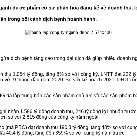
ành dược phẩm có sự phân hóa đáng kể về doanh thu, lợi
hăn trong bối cảnh dịch bệnh hoành hành.
ừa dịch bệnh tăng cao trong đại dịch đã giúp nhiều doanh n
thu 1.054 tỷ đồng, tăng 8% so với cùng kỳ, LNTT đạt 222 tỷ
 so với 9 tháng đầu năm 2020. So với kế hoạch 2021, DHG cùn
DHG đã tập trung bán các sản phẩm chủ lực và các sản phẩm 
hi nhận 1.596 tỷ đồng doanh thu, 246 tỷ đồng lợi nhuận trước 
hơn so với 2.815 đồng của cùng kỳ năm ngoái.
(mã PBC) đạt doanh thu 190,3 tỷ đồng, tăng 48% so với cùng k
lãi 40,4 tỷ đồng, tăng đến 359% so với cùng kỳ năm trước.