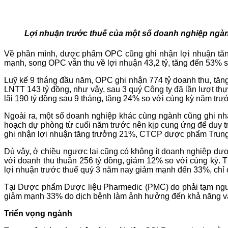
Lợi nhuận trước thuế của một số doanh nghiệp ngà
Về phần mình, dược phẩm OPC cũng ghi nhận lợi nhuận tăng t
mạnh, song OPC vẫn thu về lợi nhuận 43,2 tỷ, tăng đến 53% s
Luỹ kế 9 tháng đầu năm, OPC ghi nhận 774 tỷ doanh thu, tăn
LNTT 143 tỷ đồng, như vậy, sau 3 quý Công ty đã lần lượt t
lãi 190 tỷ đồng sau 9 tháng, tăng 24% so với cùng kỳ năm trước 
Ngoài ra, một số doanh nghiệp khác cùng ngành cũng ghi nh
hoạch dự phòng từ cuối năm trước nên kịp cung ứng để duy tr
ghi nhận lợi nhuận tăng trưởng 21%, CTCP dược phẩm Trung
Dù vậy, ở chiều ngược lại cũng có không ít doanh nghiệp dượ
với doanh thu thuần 256 tỷ đồng, giảm 12% so với cùng kỳ. T
lợi nhuận trước thuế quý 3 năm nay giảm mạnh đến 33%, chỉ cò
Tại Dược phẩm Dược liệu Pharmedic (PMC) do phải tạm ngưn
giảm mạnh 33% do dịch bệnh làm ảnh hưởng đến khả năng vận
Triển vọng ngành