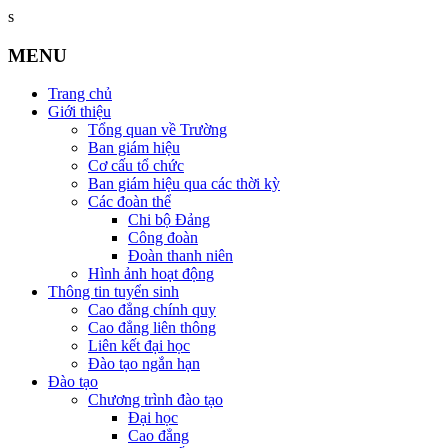
s
MENU
Trang chủ
Giới thiệu
Tổng quan về Trường
Ban giám hiệu
Cơ cấu tổ chức
Ban giám hiệu qua các thời kỳ
Các đoàn thể
Chi bộ Đảng
Công đoàn
Đoàn thanh niên
Hình ảnh hoạt động
Thông tin tuyển sinh
Cao đẳng chính quy
Cao đẳng liên thông
Liên kết đại học
Đào tạo ngắn hạn
Đào tạo
Chương trình đào tạo
Đại học
Cao đẳng