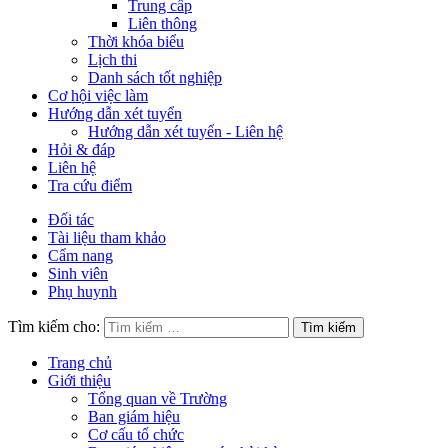
Trung cấp
Liên thông
Thời khóa biểu
Lịch thi
Danh sách tốt nghiệp
Cơ hội việc làm
Hướng dẫn xét tuyển
Hướng dẫn xét tuyển - Liên hệ
Hỏi & đáp
Liên hệ
Tra cứu điểm
Đối tác
Tài liệu tham khảo
Cẩm nang
Sinh viên
Phụ huynh
Tìm kiếm cho:
Trang chủ
Giới thiệu
Tổng quan về Trường
Ban giám hiệu
Cơ cấu tổ chức