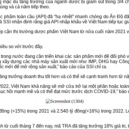
g mặc dù tăng trưởng của ngành dược bị giảm sút trong 3/4 c
cùng và cả năm tiếp theo.
c phẩm toàn cầu (API) đã “hạ nhiệt” nhanh chóng do Ấn Độ đã 
à SSI nhận định rằng giá API nhập khẩu về Việt Nam tiếp tục g
iếp cận thị trường dược phẩm Việt Nam từ nửa cuối năm 2021 v
iều so với trước đây.
trong nước đang cần triển khai các sản phẩm mới để đối phó vớ
ông xây dựng các nhà máy sản xuất mới như IMP, DHG hay Công 
c mới để mở rộng sản xuất,” báo cáo của SSI chỉ ra.
ăng trưởng doanh thu tốt hơn và có thể sẽ cạnh tranh hơn từ n
022, Việt Nam khả năng sẽ mở cửa trở lại một phần hoặc toàn 
ục hồi mạnh mẽ và có thể đạt mức trước dịch COVID-19,” báo c
 đồng (+15%) trong 2021 và 2.540 tỷ đồng(+16%) trong 2022. L
ính từ cuối tháng 7 đến nay, mã TRA đã tăng trưởng 18% giá trị