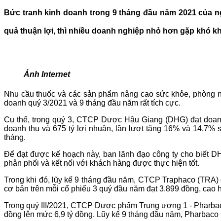
Bức tranh kinh doanh trong 9 tháng đầu năm 2021 của ng
quả thuận lợi, thì nhiều doanh nghiệp nhỏ hơn gặp khó k
Ảnh Internet
Nhu cầu thuốc và các sản phẩm nâng cao sức khỏe, phòng ng
doanh quý 3/2021 và 9 tháng đầu năm rất tích cực.
Cụ thể, trong quý 3, CTCP Dược Hậu Giang (DHG) đạt doanh 
doanh thu và 675 tỷ lợi nhuận, lần lượt tăng 16% và 14,7%
tháng.
Để đạt được kế hoạch này, ban lãnh đạo công ty cho biết 
phân phối và kết nối với khách hàng được thực hiện tốt.
Trong khi đó, lũy kế 9 tháng đầu năm, CTCP Traphaco (TRA) g
cơ bản trên mỗi cổ phiếu 3 quý đầu năm đạt 3.899 đồng, cao 
Trong quý III/2021, CTCP Dược phẩm Trung ương 1 - Pharbaco 
đồng lên mức 6,9 tỷ đồng. Lũy kế 9 tháng đầu năm, Pharbaco 