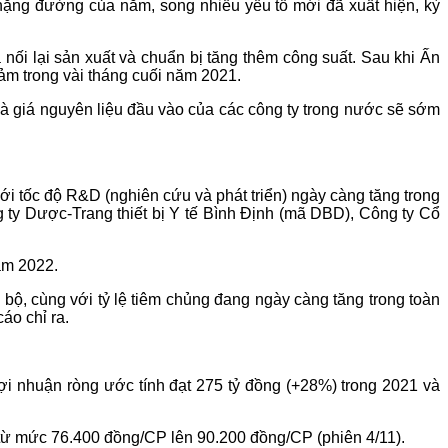
hặng đường của năm, song nhiều yếu tố mới đã xuất hiện, kỳ
nối lại sản xuất và chuẩn bị tăng thêm công suất. Sau khi Ấn
iảm trong vài tháng cuối năm 2021.
à giá nguyên liệu đầu vào của các công ty trong nước sẽ sớm
i tốc độ R&D (nghiên cứu và phát triển) ngày càng tăng trong
ty Dược-Trang thiết bị Y tế Bình Định (mã DBD), Công ty Cổ
ăm 2022.
bộ, cùng với tỷ lệ tiêm chủng đang ngày càng tăng trong toàn
áo chỉ ra.
ợi nhuận ròng ước tính đạt 275 tỷ đồng (+28%) trong 2021 và
, từ mức 76.400 đồng/CP lên 90.200 đồng/CP (phiên 4/11).