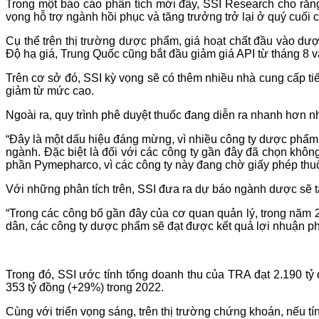
Trong một báo cáo phân tích mới đây, SSI Research cho rằn
vọng hỗ trợ ngành hồi phục và tăng trưởng trở lại ở quý cuối 
Cụ thể trên thị trường dược phẩm, giá hoạt chất đầu vào dượ
Độ hạ giá, Trung Quốc cũng bắt đầu giảm giá API từ tháng 8 v
Trên cơ sở đó, SSI kỳ vọng sẽ có thêm nhiều nhà cung cấp t
giảm từ mức cao.
Ngoài ra, quy trình phê duyệt thuốc đang diễn ra nhanh hơn nh
“Đây là một dấu hiệu đáng mừng, vì nhiều công ty dược phẩm 
ngành. Đặc biệt là đối với các công ty gần đây đã chọn kh
phần Pymepharco, vì các công ty này đang chờ giấy phép thuố
Với những phân tích trên, SSI đưa ra dự báo ngành dược sẽ t
“Trong các công bố gần đây của cơ quan quản lý, trong năm 2
dân, các công ty dược phẩm sẽ đạt được kết quả lợi nhuận ph
Trong đó, SSI ước tính tổng doanh thu của TRA đạt 2.190 tỷ
353 tỷ đồng (+29%) trong 2022.
Cùng với triển vọng sáng, trên thị trường chứng khoán, nếu t