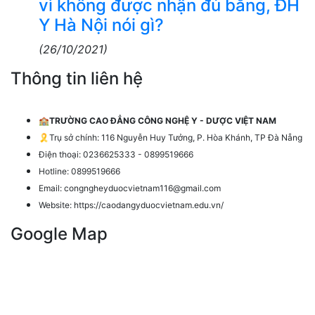
vì không được nhận đủ bằng, ĐH
Y Hà Nội nói gì?
(26/10/2021)
Thông tin liên hệ
🏫
TRƯỜNG CAO ĐẲNG CÔNG NGHỆ Y - DƯỢC VIỆT NAM
🎗️Trụ sở chính: 116 Nguyễn Huy Tưởng, P. Hòa Khánh, TP Đà Nẵng
Điện thoại: 0236625333 - 0899519666
Hotline: 0899519666
Email: congngheyduocvietnam116@gmail.com
Website: https://caodangyduocvietnam.edu.vn/
Google Map