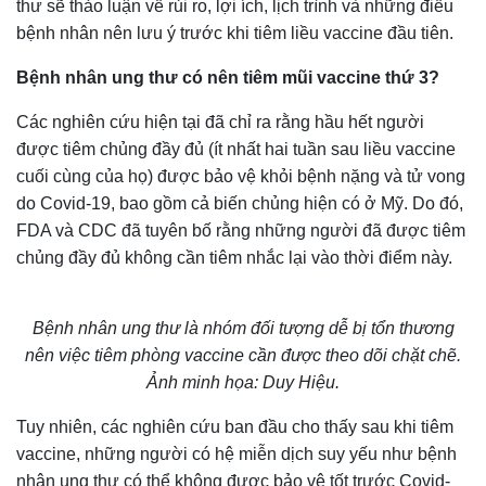
thư sẽ thảo luận về rủi ro, lợi ích, lịch trình và những điều
bệnh nhân nên lưu ý trước khi tiêm liều vaccine đầu tiên.
Bệnh nhân ung thư có nên tiêm mũi vaccine thứ 3?
Các nghiên cứu hiện tại đã chỉ ra rằng hầu hết người
được tiêm chủng đầy đủ (ít nhất hai tuần sau liều vaccine
cuối cùng của họ) được bảo vệ khỏi bệnh nặng và tử vong
do Covid-19, bao gồm cả biến chủng hiện có ở Mỹ. Do đó,
FDA và CDC đã tuyên bố rằng những người đã được tiêm
chủng đầy đủ không cần tiêm nhắc lại vào thời điểm này.
Bệnh nhân ung thư là nhóm đối tượng dễ bị tổn thương
nên việc tiêm phòng vaccine cần được theo dõi chặt chẽ.
Ảnh minh họa: Duy Hiệu.
Tuy nhiên, các nghiên cứu ban đầu cho thấy sau khi tiêm
vaccine, những người có hệ miễn dịch suy yếu như bệnh
nhân ung thư có thể không được bảo vệ tốt trước Covid-