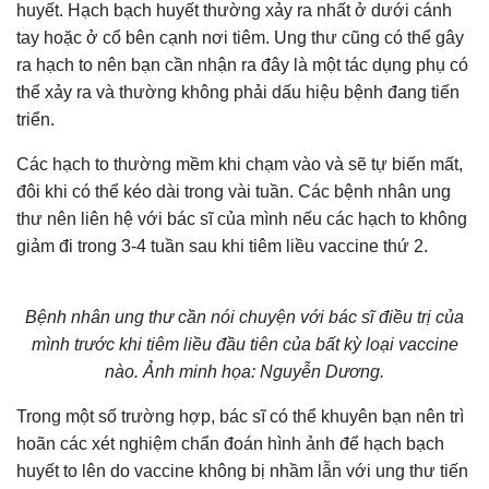
huyết. Hạch bạch huyết thường xảy ra nhất ở dưới cánh
tay hoặc ở cổ bên cạnh nơi tiêm. Ung thư cũng có thể gây
ra hạch to nên bạn cần nhận ra đây là một tác dụng phụ có
thể xảy ra và thường không phải dấu hiệu bệnh đang tiến
triển.
Các hạch to thường mềm khi chạm vào và sẽ tự biến mất,
đôi khi có thể kéo dài trong vài tuần. Các bệnh nhân ung
thư nên liên hệ với bác sĩ của mình nếu các hạch to không
giảm đi trong 3-4 tuần sau khi tiêm liều vaccine thứ 2.
Bệnh nhân ung thư cần nói chuyện với bác sĩ điều trị của
mình trước khi tiêm liều đầu tiên của bất kỳ loại vaccine
nào. Ảnh minh họa: Nguyễn Dương.
Trong một số trường hợp, bác sĩ có thể khuyên bạn nên trì
hoãn các xét nghiệm chẩn đoán hình ảnh để hạch bạch
huyết to lên do vaccine không bị nhầm lẫn với ung thư tiến