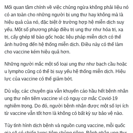
Mối quan tâm chính về việc chủng ngừa không phải liệu nó
có an toàn cho những người bị ung thư hay không mà là
hiệu quả của nó, đặc biệt ở trường hợp hệ miễn dịch suy
yếu. Một số phương pháp điều trị ung thư như hóa trị, xạ
trị, cấy ghép tế bào gốc hoặc liệu pháp miễn dịch có thể
ảnh hưởng đến hệ thống miễn dịch. Điều này có thể làm
cho vaccine kém hiệu quả hơn.
Những người mắc một số loại ung thư như bạch cầu hoặc
u lympho cũng có thể bị suy yếu hệ thống miễn dịch. Hiệu
lực của vaccine có thể giảm bớt.
Dù vậy, các chuyên gia vẫn khuyến cáo hầu hết bệnh nhân
ung thư nên tiêm vaccine vì có nguy cơ mắc Covid-19
nghiêm trọng. Do đó, người bệnh nhận được một số lợi ích
từ vaccine vẫn tốt hơn là không có bất kỳ sự bảo vệ nào.
Tùy tình hình dịch bệnh và nguồn cung vaccine, mỗi quốc
gia sẽ có chiến lược tiêm chủng riêng. Bệnh nhân ung thư