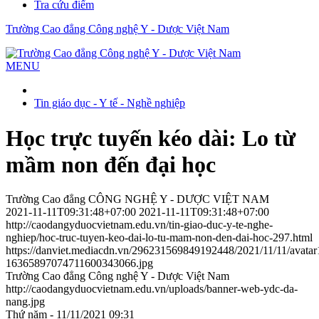
Tra cứu điểm
Trường Cao đẳng Công nghệ Y - Dược Việt Nam
MENU
Tin giáo dục - Y tế - Nghề nghiệp
Học trực tuyến kéo dài: Lo từ
mầm non đến đại học
Trường Cao đẳng CÔNG NGHỆ Y - DƯỢC VIỆT NAM
2021-11-11T09:31:48+07:00
2021-11-11T09:31:48+07:00
http://caodangyduocvietnam.edu.vn/tin-giao-duc-y-te-nghe-
nghiep/hoc-truc-tuyen-keo-dai-lo-tu-mam-non-den-dai-hoc-297.html
https://danviet.mediacdn.vn/296231569849192448/2021/11/11/avat
16365897074711600343066.jpg
Trường Cao đẳng Công nghệ Y - Dược Việt Nam
http://caodangyduocvietnam.edu.vn/uploads/banner-web-ydc-da-
nang.jpg
Thứ năm - 11/11/2021 09:31