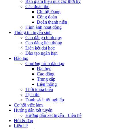
Ban giám hiệu qua các thời kỳ
Các đoàn thể
Chi bộ Đảng
Công đoàn
Đoàn thanh niên
Hình ảnh hoạt động
Thông tin tuyển sinh
Cao đẳng chính quy
Cao đẳng liên thông
Liên kết đại học
Đào tạo ngắn hạn
Đào tạo
Chương trình đào tạo
Đại học
Cao đẳng
Trung cấp
Liên thông
Thời khóa biểu
Lịch thi
Danh sách tốt nghiệp
Cơ hội việc làm
Hướng dẫn xét tuyển
Hướng dẫn xét tuyển - Liên hệ
Hỏi & đáp
Liên hệ