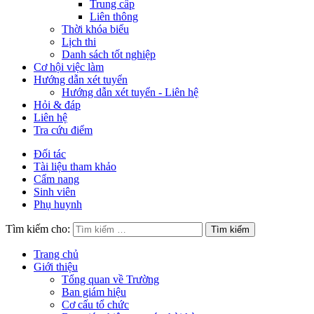
Trung cấp
Liên thông
Thời khóa biểu
Lịch thi
Danh sách tốt nghiệp
Cơ hội việc làm
Hướng dẫn xét tuyển
Hướng dẫn xét tuyển - Liên hệ
Hỏi & đáp
Liên hệ
Tra cứu điểm
Đối tác
Tài liệu tham khảo
Cẩm nang
Sinh viên
Phụ huynh
Tìm kiếm cho:
Trang chủ
Giới thiệu
Tổng quan về Trường
Ban giám hiệu
Cơ cấu tổ chức