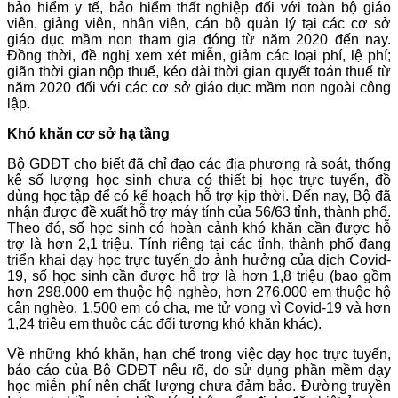
bảo hiểm y tế, bảo hiểm thất nghiệp đối với toàn bộ giáo
viên, giảng viên, nhân viên, cán bộ quản lý tại các cơ sở
giáo dục mầm non tham gia đóng từ năm 2020 đến nay.
Đồng thời, đề nghị xem xét miễn, giảm các loại phí, lệ phí;
giãn thời gian nộp thuế, kéo dài thời gian quyết toán thuế từ
năm 2020 đối với các cơ sở giáo dục mầm non ngoài công
lập.
Khó khăn cơ sở hạ tầng
Bộ GDĐT cho biết đã chỉ đạo các địa phương rà soát, thống
kê số lượng học sinh chưa có thiết bị học trực tuyến, đồ
dùng học tập để có kế hoạch hỗ trợ kịp thời. Đến nay, Bộ đã
nhận được đề xuất hỗ trợ máy tính của 56/63 tỉnh, thành phố.
Theo đó, số học sinh có hoàn cảnh khó khăn cần được hỗ
trợ là hơn 2,1 triệu. Tính riêng tại các tỉnh, thành phố đang
triển khai dạy học trực tuyến do ảnh hưởng của dịch Covid-
19, số học sinh cần được hỗ trợ là hơn 1,8 triệu (bao gồm
hơn 298.000 em thuộc hộ nghèo, hơn 276.000 em thuộc hộ
cận nghèo, 1.500 em có cha, mẹ tử vong vì Covid-19 và hơn
1,24 triệu em thuộc các đối tượng khó khăn khác).
Về những khó khăn, hạn chế trong việc dạy học trực tuyến,
báo cáo của Bộ GDĐT nêu rõ, do sử dụng phần mềm dạy
học miễn phí nên chất lượng chưa đảm bảo. Đường truyền