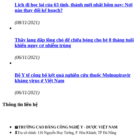
Lịch đi học lại của 63 tỉnh, thành mới nhất hôm nay: Nơi
nào thay đổi kế hoạch?
(08/11/2021)
Thầy lang đắp lông chó để chữa bỏng cho bé 8 tháng tuổi
khiến nguy cơ nhiễm trùng
(06/11/2021)
Bộ Y tế công bố kết quả nghiên cứu thuốc Molnupiravir
kháng virus ở Việt Nam
(06/11/2021)
Thông tin liên hệ
🏫
TRƯỜNG CAO ĐẲNG CÔNG NGHỆ Y - DƯỢC VIỆT NAM
🎗️Trụ sở chính: 116 Nguyễn Huy Tưởng, P. Hòa Khánh, TP Đà Nẵng