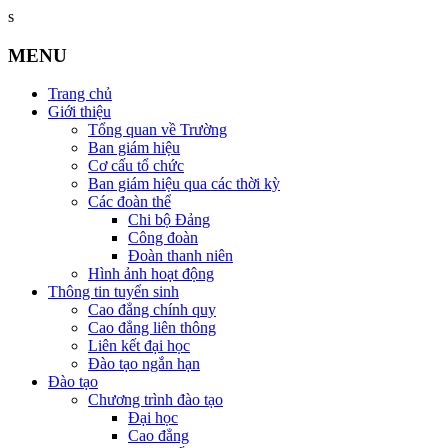
s
MENU
Trang chủ
Giới thiệu
Tổng quan về Trường
Ban giám hiệu
Cơ cấu tổ chức
Ban giám hiệu qua các thời kỳ
Các đoàn thể
Chi bộ Đảng
Công đoàn
Đoàn thanh niên
Hình ảnh hoạt động
Thông tin tuyển sinh
Cao đẳng chính quy
Cao đẳng liên thông
Liên kết đại học
Đào tạo ngắn hạn
Đào tạo
Chương trình đào tạo
Đại học
Cao đẳng