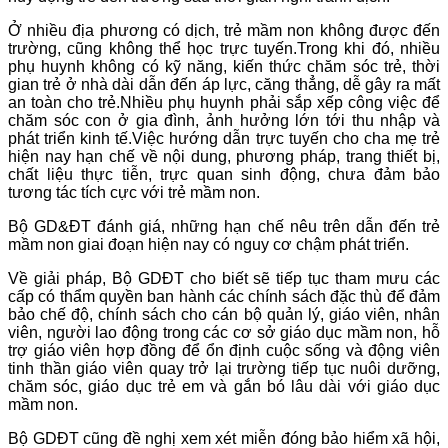
Ở nhiều địa phương có dịch, trẻ mầm non không được đến
trường, cũng không thể học trực tuyến.Trong khi đó, nhiều
phụ huynh không có kỹ năng, kiến thức chăm sóc trẻ, thời
gian trẻ ở nhà dài dẫn đến áp lực, căng thẳng, dễ gây ra mất
an toàn cho trẻ.Nhiều phụ huynh phải sắp xếp công việc để
chăm sóc con ở gia đình, ảnh hưởng lớn tới thu nhập và
phát triển kinh tế.Việc hướng dẫn trực tuyến cho cha mẹ trẻ
hiện nay hạn chế về nội dung, phương pháp, trang thiết bị,
chất liệu thực tiễn, trực quan sinh động, chưa đảm bảo
tương tác tích cực với trẻ mầm non.
Bộ GD&ĐT đánh giá, những hạn chế nêu trên dẫn đến trẻ
mầm non giai đoạn hiện nay có nguy cơ chậm phát triển.
Về giải pháp, Bộ GDĐT cho biết sẽ tiếp tục tham mưu các
cấp có thẩm quyền ban hành các chính sách đặc thù để đảm
bảo chế độ, chính sách cho cán bộ quản lý, giáo viên, nhân
viên, người lao động trong các cơ sở giáo dục mầm non, hỗ
trợ giáo viên hợp đồng để ổn định cuộc sống và động viên
tinh thần giáo viên quay trở lại trường tiếp tục nuôi dưỡng,
chăm sóc, giáo dục trẻ em và gắn bó lâu dài với giáo dục
mầm non.
Bộ GDĐT cũng đề nghị xem xét miễn đóng bảo hiểm xã hội,