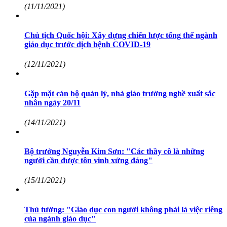
(11/11/2021)
Chủ tịch Quốc hội: Xây dựng chiến lược tổng thể ngành
giáo dục trước dịch bệnh COVID-19
(12/11/2021)
Gặp mặt cán bộ quản lý, nhà giáo trường nghề xuất sắc
nhân ngày 20/11
(14/11/2021)
Bộ trưởng Nguyễn Kim Sơn: "Các thầy cô là những
người cần được tôn vinh xứng đáng"
(15/11/2021)
Thủ tướng: "Giáo dục con người không phải là việc riêng
của ngành giáo dục"