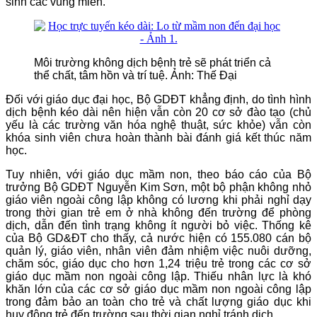
sinh các vùng miền.
Môi trường không dịch bệnh trẻ sẽ phát triển cả
thể chất, tâm hồn và trí tuệ. Ảnh: Thế Đại
Đối với giáo dục đại học, Bộ GDĐT khẳng định, do tình hình
dịch bệnh kéo dài nên hiện vẫn còn 20 cơ sở đào tạo (chủ
yếu là các trường văn hóa nghệ thuật, sức khỏe) vẫn còn
khóa sinh viên chưa hoàn thành bài đánh giá kết thúc năm
học.
Tuy nhiên, với giáo dục mầm non, theo báo cáo của Bộ
trưởng Bộ GDĐT Nguyễn Kim Sơn, một bộ phận không nhỏ
giáo viên ngoài công lập không có lương khi phải nghỉ dạy
trong thời gian trẻ em ở nhà không đến trường để phòng
dịch, dẫn đến tình trạng không ít người bỏ việc. Thống kê
của Bộ GD&ĐT cho thấy, cả nước hiện có 155.080 cán bộ
quản lý, giáo viên, nhân viên đảm nhiệm việc nuôi dưỡng,
chăm sóc, giáo dục cho hơn 1,24 triệu trẻ trong các cơ sở
giáo dục mầm non ngoài công lập. Thiếu nhân lực là khó
khăn lớn của các cơ sở giáo dục mầm non ngoài công lập
trong đảm bảo an toàn cho trẻ và chất lượng giáo dục khi
huy động trẻ đến trường sau thời gian nghỉ tránh dịch.