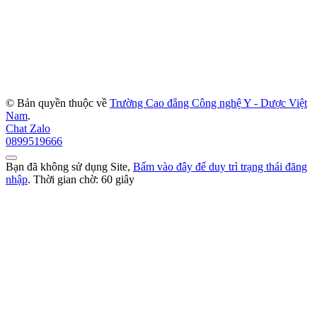
© Bản quyền thuộc về
Trường Cao đẳng Công nghệ Y - Dược Việt
Nam
.
Chat Zalo
0899519666
Bạn đã không sử dụng Site,
Bấm vào đây để duy trì trạng thái đăng
nhập
. Thời gian chờ:
60
giây