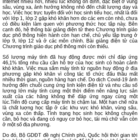
Internet nhiều nơi, nhiều lúc không ổn định, đặc biệt ở vùng
sâu, vùng xa, ảnh hưởng không nhỏ đến chất lượng dạy và
học. Việc học trực tuyến đối với học sinh tiểu học, nhất là đối
với lớp 1, lớp 2 gặp khó khăn hơn do các em còn nhỏ, chưa
có điều kiện làm quen với phương thức học tập này. Bên
cạnh đó, hệ thống bài giảng điện tử theo Chương trình giáo
dục phổ thông hiện hành còn hạn chế, chủ yếu tập trung ở
lớp 9, lớp 12 và ở các môn chính. Bài giảng điện tử của
Chương trình giáo dục phổ thông mới còn thiếu.
Số lượng máy tính đã huy động được mới chỉ đáp ứng
46,1% tổng nhu cầu cần hỗ trợ của học sinh có hoàn cảnh
khó khăn. Việc mua sắm máy tính từ nguồn huy động ở địa
phương gặp khó khăn vì công tác tổ chức đấu thầu mất
nhiều thời gian, nguồn hàng hạn chế. Do dịch Covid-19 ảnh
hưởng đến chuỗi cung ứng linh kiện điện tử và nhu cầu số
lượng lớn máy tính cùng một thời điểm nên năng lực sản
xuất của các hãng không thể đáp ứng ngay cùng một
lúc.Tiến độ cung cấp máy tính bị chậm lại. Một hạn chế nữa
là chất luợng học tập ở các khu vực khó khăn, vùng sâu,
vùng xa còn thấp. Tình trạng học sinh học không chuyên
cần, bỏ học và đang có nguy cơ bỏ học, tái mù chữ vẫn còn
ở một số địa phương.
Do đó, Bộ GDĐT đề nghị Chính phủ, Quốc hội thời gian tới