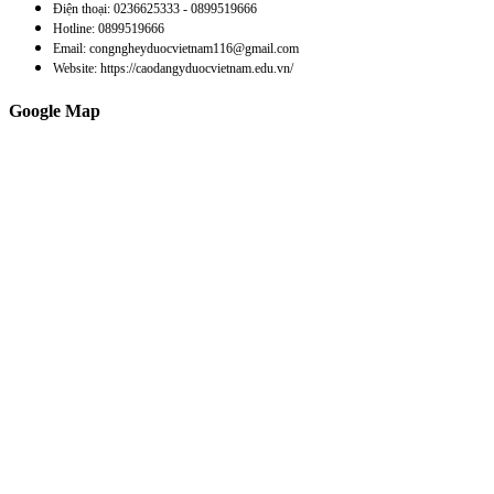
Điện thoại: 0236625333 - 0899519666
Hotline: 0899519666
Email: congngheyduocvietnam116@gmail.com
Website: https://caodangyduocvietnam.edu.vn/
Google Map