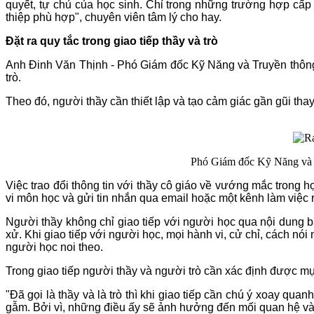
quyết, tự chủ của học sinh. Chỉ trong những trường hợp cấp
thiệp phù hợp", chuyên viên tâm lý cho hay.
Đặt ra quy tắc trong giao tiếp thầy và trò
Anh Đinh Văn Thịnh - Phó Giám đốc Kỹ Năng và Truyền thông H
trò.
Theo đó, người thầy cần thiết lập và tạo cảm giác gần gũi thay
Phó Giám đốc Kỹ Năng và 
Việc trao đổi thông tin với thầy cô giáo về vướng mắc trong h
vi môn học và gửi tin nhắn qua email hoặc một kênh làm việc 
Người thầy không chỉ giao tiếp với người học qua nội dung 
xử. Khi giao tiếp với người học, mọi hành vi, cử chỉ, cách n
người học noi theo.
Trong giao tiếp người thầy và người trò cần xác định được mục
"Đã gọi là thầy và là trò thì khi giao tiếp cần chú ý xoay qua
gẫm. Bởi vì, những điều ấy sẽ ảnh hưởng đến mối quan hệ và 