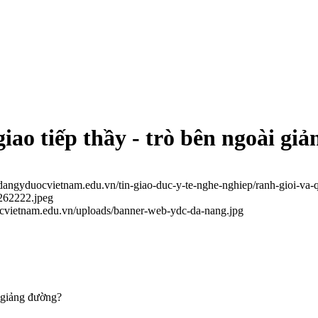
giao tiếp thầy - trò bên ngoài gi
odangyduocvietnam.edu.vn/tin-giao-duc-y-te-nghe-nghiep/ranh-gioi-va-
262222.jpeg
ocvietnam.edu.vn/uploads/banner-web-ydc-da-nang.jpg