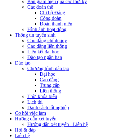
Ban giám hiệu qua các thời kỳ
Các đoàn thể
Chi bộ Đảng
Công đoàn
Đoàn thanh niên
Hình ảnh hoạt động
Thông tin tuyển sinh
Cao đẳng chính quy
Cao đẳng liên thông
Liên kết đại học
Đào tạo ngắn hạn
Đào tạo
Chương trình đào tạo
Đại học
Cao đẳng
Trung cấp
Liên thông
Thời khóa biểu
Lịch thi
Danh sách tốt nghiệp
Cơ hội việc làm
Hướng dẫn xét tuyển
Hướng dẫn xét tuyển - Liên hệ
Hỏi & đáp
Liên hệ