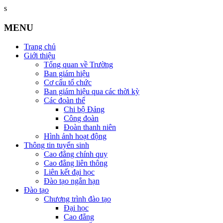
s
MENU
Trang chủ
Giới thiệu
Tổng quan về Trường
Ban giám hiệu
Cơ cấu tổ chức
Ban giám hiệu qua các thời kỳ
Các đoàn thể
Chi bộ Đảng
Công đoàn
Đoàn thanh niên
Hình ảnh hoạt động
Thông tin tuyển sinh
Cao đẳng chính quy
Cao đẳng liên thông
Liên kết đại học
Đào tạo ngắn hạn
Đào tạo
Chương trình đào tạo
Đại học
Cao đẳng