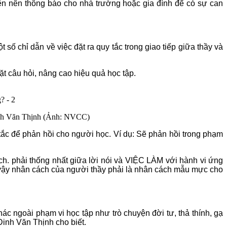
iên nên thông báo cho nhà trường hoặc gia đình để có sự can
 chỉ dẫn về việc đặt ra quy tắc trong giao tiếp giữa thầy và
đặt câu hỏi, nâng cao hiệu quả học tập.
inh Văn Thịnh (Ảnh: NVCC)
y tắc để phản hồi cho người học. Ví dụ: Sẽ phản hồi trong phạm
h. phải thống nhất giữa lời nói và VIỆC LÀM với hành vi ứng
Do vậy nhân cách của người thầy phải là nhân cách mẫu mực cho
khác ngoài phạm vi học tập như trò chuyện đời tư, thả thính, gạ
inh Văn Thịnh cho biết.