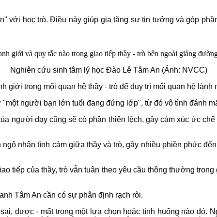
" với học trò. Điều này giúp gia tăng sự tin tưởng và góp phầ
Nghiên cứu sinh tâm lý học Đào Lê Tâm An (Ảnh: NVCC)
h giới trong mối quan hệ thầy - trò để duy trì mối quan hệ lành 
"một người bạn lớn tuổi đang đứng lớp", từ đó vô tình đánh mất
 của người dạy cũng sẽ có phần thiên lệch, gây cảm xúc ức c
h ngộ nhận tình cảm giữa thầy và trò, gây nhiều phiền phức đến 
o tiếp của thầy, trò vẫn tuân theo yêu cầu thông thường trong 
 anh Tâm An cần có sự phân định rạch ròi.
- sai, được - mất trong một lựa chọn hoặc tình huống nào đó. 