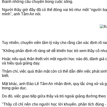
thành những câu chuyện trong cuộc sống.
Người thầy giờ đây đã có thể đóng vai trò như một "người bạn
mình", anh Tâm An nói.
Tuy nhiên, chuyên viên tâm lý này cho rằng cần xác định rõ ran
"Không phân định rõ ràng sẽ dễ khiến học trò xem thầy cô như 
Hoặc nếu quá thân thiết với một người học nào đó, đánh giá
và hiệu quả giảng dạy.
Thậm chí, việc quá thân mật còn có thể dẫn đến việc phát sin
biết.
Mặt khác, anh Đào Lê Tâm An nhận định, quy tắc ứng xử và gia
trong giáo dục.
Do đó, việc giao tiếp giữa thầy và trò ngoài giảng đường theo
"Thầy cô chỉ nên cho người học lời khuyên, phân tích đúng 