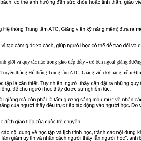
 bách, có thể ảnh hưởng đến sức khỏe hoặc tinh thần, giáo v
ệ thống Trung tâm ATC, Giảng viên kỹ năng mềm) đưa ra một số
 vì tạo cảm giác xa cách, giúp người học có thể dễ trao đổi và 
Truyền thông Hệ thống Trung tâm ATC, Giảng viên kỹ năng mềm Đ
ọc tập là cần thiết. Tuy nhiên, người thầy cần đặt ra những qu
riêng, để cho người học thấy được sự nghiêm túc.
bài giảng mà còn phải là tấm gương sáng mẫu mực về nhân các
ói năng của người thầy đều trực tiếp tác động vào người học. 
 đích giao tiếp của cuộc trò chuyện.
nh các nội dung về học tập và lịch trình học, tránh các nội dung 
làm giảm uy tín và nhân cách người thầy lẫn người học", anh Đ