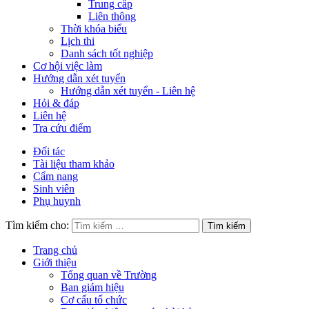
Trung cấp
Liên thông
Thời khóa biểu
Lịch thi
Danh sách tốt nghiệp
Cơ hội việc làm
Hướng dẫn xét tuyển
Hướng dẫn xét tuyển - Liên hệ
Hỏi & đáp
Liên hệ
Tra cứu điểm
Đối tác
Tài liệu tham khảo
Cẩm nang
Sinh viên
Phụ huynh
Tìm kiếm cho:
Trang chủ
Giới thiệu
Tổng quan về Trường
Ban giám hiệu
Cơ cấu tổ chức