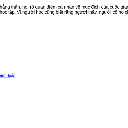
ẳng thắn, nói rõ quan điểm cá nhân về mục đích của cuộc giao 
học tập. Vì người học cũng biết rằng người thầy, người cô họ c
bình luận
!