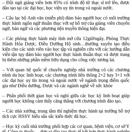
– Đội ngũ giảng viên hơn 85% có trình độ từ thạc sĩ trở lên, được
đào tạo tại các đại học, học viện uy tín trong và ngoài nước.
– Câu lạc bộ Anh văn (miễn phí) đảm bảo người học có môi trường
thực hành ngôn ngữ thuần thục với sự hỗ trợ của giảng viên chuyên
ngữ, bản ngữ và các phương tiện truyền thông hiện đại.
– Các phòng thực hành máy tính mở cửa 12giờ/ngày, Phòng Thực
Hành Hóa Dược, Điều Dưỡng Hộ sinh…thường xuyên tạo điều
kiện cho các sinh viên vào học tập và nghiên cứu với các hướng dẫn
viên tận tụy đảm bảo người học thực hành thuần thục và được trang
bị thêm những phần mềm hữu dụng cho công việc tương lai.
– Với quan hệ quốc tế chuyên nghiệp nhà trường có các chương
trình du học linh hoạt, các chương trình liên thông 2+2 hay 3+1 với
các đại học uy tín trong và ngoài nước về ngành trọng điểm quốc
gia như Điều dưỡng, Dược và các ngành nghề về sức khỏe
– Phân phối thời gian học và nghỉ giữa các học kỳ linh hoạt giúp
người học không cảm thấy căng thẳng với chương trình đào tạo.
– Các nhà xưởng, trung tâm thí nghiệm thực hành tại trường hỗ trợ
tích cực HSSV hiểu sâu sắc kiến thức đã học.
– Học kỳ cuối nhà trường phối hợp các cơ quan, bệnh viện, cơ sở Y
tế, Công ty thuốc… đơn vị đào tạo thực tế kết hợp thực hành nghiên