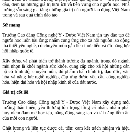
đầu, đem lại những giá trị hữu ích và bền vững cho người học. Nhà
trường sẵn sàng gia tăng những giá trị của người lao động Việt Nam
trong và sau quá trình đào tạo.
Sứ mạng
Trường Cao đẳng Công nghệ Y - Dược Việt Nam tận tụy đào tạo để
người học luôn hài lòng; nhằm cung ứng cho xã hội nguồn lao động
tha thiết yêu nghề, có chuyên môn gắn liền thực tiễn và đủ năng lực
hội nhập quốc tế.
Xây dựng và phát triển trở thành trường đa ngành, trong đó ngành
mũi nhọn là khối ngành sức khỏe, cung cấp cho xã hội những cán
bộ có trình độ, chuyên môn, đủ phẩm chất chính trị, đạo đức, văn
hóa và năng lực nghề nghiệp, đáp ứng được yêu cầu công nghiệp
hóa, hiện đại hóa và hội nhập kinh tế của đất nước.
Giá trị cốt lõi
Trường Cao đẳng Công nghệ Y - Dược Việt Nam xây dựng môi
trường thân thiện, yêu thương tôn trọng từng cá nhân, nhằm phát
huy niềm đam mê học tập, năng động sáng tạo và tài năng tiềm ẩn
của mỗi con người.
Chất lượng và liên tục được cải tiến; cam kết trách nhiệm và hiệu