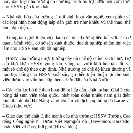
học, đặc biệt nhà trường có chương trình hỗ trợ 50% tiền cơm trưa
cho HSSV gặp khó khăn.
– Nhà văn hóa của trường là nơi sinh hoạt văn nghệ, xem phim và
các loại hình hoạt động hấp dẫn giới trẻ như khiêu vũ thể thao, thể
dục nhịp điệu…
– Trung tâm giới thiệu việc làm của nhà Trường liên kết với các cơ
quan, bệnh viện, cơ sở sản xuất thuốc, doanh nghiệp nhằm tìm việc
làm cho HSSV sau khi tốt nghiệp.
– HSSV của trường được hưởng đầy đủ chế độ chính sách như: Trợ
cấp khó khăn HSSV vùng sâu, vùng xa, vượt khó học tập tốt, và
một số chế độ theo quy định. Nhà trường có chế độ khen thưởng và
trao học bổng cho HSSV xuất sắc; tạo điều kiện thuận lợi cho sinh
viên được vay vốn học tập theo sự ưu đãi của Nhà Nước.
– Các câu lạc bộ thể thao hoạt động hấp dẫn, chất lượng: Giải 3 cúp
bóng đá sinh viên toàn quốc, nhất toàn đoàn nhiều năm giải điền
kinh thành phố Đà Nẵng và nhiều lần vô địch cúp bóng đá Larue và
Huda (khu vực).
– Giáo dục thể chất là thế mạnh của nhà trường: HSSV Trường Cao
đẳng Công nghệ Y - Dược Việt Namgiỏi Võ (Taewondo, Karatedo,
hoặc Việt võ đạo), bơi giỏi (Hồ và biển).