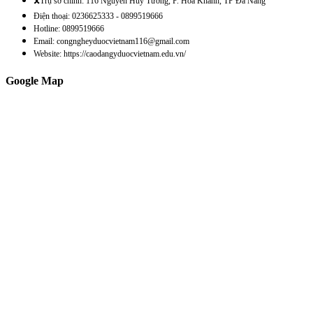
🎗️Trụ sở chính: 116 Nguyễn Huy Tưởng, P. Hòa Khánh, TP Đà Nẵng
Điện thoại: 0236625333 - 0899519666
Hotline: 0899519666
Email: congngheyduocvietnam116@gmail.com
Website: https://caodangyduocvietnam.edu.vn/
Google Map