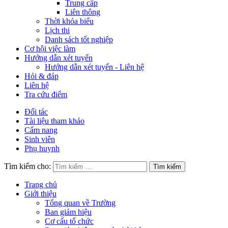
Trung cấp
Liên thông
Thời khóa biểu
Lịch thi
Danh sách tốt nghiệp
Cơ hội việc làm
Hướng dẫn xét tuyển
Hướng dẫn xét tuyển - Liên hệ
Hỏi & đáp
Liên hệ
Tra cứu điểm
Đối tác
Tài liệu tham khảo
Cẩm nang
Sinh viên
Phụ huynh
Tìm kiếm cho:
Trang chủ
Giới thiệu
Tổng quan về Trường
Ban giám hiệu
Cơ cấu tổ chức