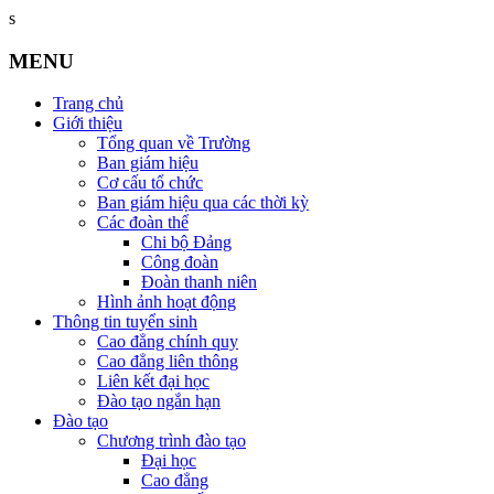
s
MENU
Trang chủ
Giới thiệu
Tổng quan về Trường
Ban giám hiệu
Cơ cấu tổ chức
Ban giám hiệu qua các thời kỳ
Các đoàn thể
Chi bộ Đảng
Công đoàn
Đoàn thanh niên
Hình ảnh hoạt động
Thông tin tuyển sinh
Cao đẳng chính quy
Cao đẳng liên thông
Liên kết đại học
Đào tạo ngắn hạn
Đào tạo
Chương trình đào tạo
Đại học
Cao đẳng