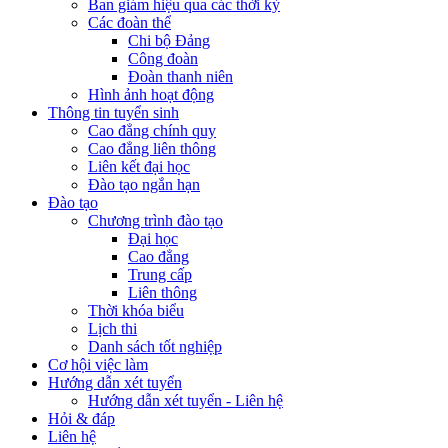
Ban giám hiệu qua các thời kỳ
Các đoàn thể
Chi bộ Đảng
Công đoàn
Đoàn thanh niên
Hình ảnh hoạt động
Thông tin tuyển sinh
Cao đẳng chính quy
Cao đẳng liên thông
Liên kết đại học
Đào tạo ngắn hạn
Đào tạo
Chương trình đào tạo
Đại học
Cao đẳng
Trung cấp
Liên thông
Thời khóa biểu
Lịch thi
Danh sách tốt nghiệp
Cơ hội việc làm
Hướng dẫn xét tuyển
Hướng dẫn xét tuyển - Liên hệ
Hỏi & đáp
Liên hệ