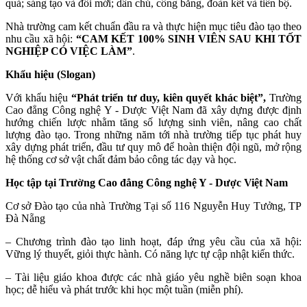
quả; sáng tạo và đổi mới; dân chủ, công bằng, đoàn kết và tiến bộ.
Nhà trường cam kết chuẩn đầu ra và thực hiện mục tiêu đào tạo theo
nhu cầu xã hội:
“CAM KẾT 100% SINH VIÊN SAU KHI TỐT
NGHIỆP CÓ VIỆC LÀM”
.
Khẩu hiệu (Slogan)
Với khẩu hiệu
“Phát triển tư duy, kiên quyết khác biệt”,
Trường
Cao đẳng Công nghệ Y - Dược Việt Nam đã xây dựng được định
hướng chiến lược nhằm tăng số lượng sinh viên, nâng cao chất
lượng đào tạo. Trong những năm tới nhà trường tiếp tục phát huy
xây dựng phát triển, đầu tư quy mô để hoàn thiện đội ngũ, mở rộng
hệ thống cơ sở vật chất đảm bảo công tác dạy và học.
Học tập tại Trường Cao đẳng Công nghệ Y - Dược Việt Nam
Cơ sở Đào tạo của nhà Trường Tại số 116 Nguyễn Huy Tưởng, TP
Đà Nẵng
– Chương trình đào tạo linh hoạt, đáp ứng yêu cầu của xã hội:
Vững lý thuyết, giỏi thực hành. Có năng lực tự cập nhật kiến thức.
– Tài liệu giáo khoa được các nhà giáo yêu nghề biên soạn khoa
học; dễ hiểu và phát trước khi học một tuần (miễn phí).