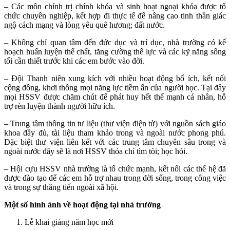
– Các môn chính trị chính khóa và sinh hoạt ngoại khóa được tổ
chức chuyên nghiệp, kết hợp đi thực tế để nâng cao tinh thần giác
ngộ cách mạng và lòng yêu quê hương; đất nước.
– Không chỉ quan tâm đến đức dục và trí dục, nhà trường có kế
hoạch huấn luyện thể chất, tăng cường thể lực và các kỹ năng sống
tối cần thiết trước khi các em bước vào đời.
– Đội Thanh niên xung kích với nhiều hoạt động bổ ích, kết nối
cộng đồng, khơi thông mọi năng lực tiềm ẩn của người học. Tại đây
mọi HSSV được chăm chút để phát huy hết thế mạnh cá nhân, hỗ
trợ rèn luyện thành người hữu ích.
– Trung tâm thông tin tư liệu (thư viện điện tử) với nguồn sách giáo
khoa đầy đủ, tài liệu tham khảo trong và ngoài nước phong phú.
Đặc biệt thư viện liên kết với các trung tâm chuyên sâu trong và
ngoài nước đây sẽ là nơi HSSV thỏa chí tìm tòi; học hỏi.
– Hội cựu HSSV nhà trường là tổ chức mạnh, kết nối các thế hệ đã
được đào tạo để các em hỗ trợ nhau trong đời sống, trong công việc
và trong sự thăng tiến ngoài xã hội.
Một số hình ảnh về hoạt động tại nhà trường
Lễ khai giảng năm học mới