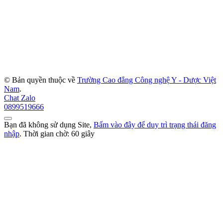
© Bản quyền thuộc về
Trường Cao đẳng Công nghệ Y - Dược Việt
Nam
.
Chat Zalo
0899519666
Bạn đã không sử dụng Site,
Bấm vào đây để duy trì trạng thái đăng
nhập
. Thời gian chờ:
60
giây