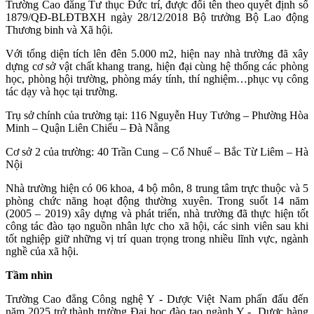
Trường Cao đẳng Tư thục Đức trí, được đổi tên theo quyết định số
1879/QĐ-BLĐTBXH ngày 28/12/2018 Bộ trưởng Bộ Lao động
Thương binh và Xã hội.
Với tổng diện tích lên đên 5.000 m2, hiện nay nhà trường đã xây
dựng cơ sở vật chất khang trang, hiện đại cùng hệ thống các phòng
học, phòng hội trường, phòng máy tính, thí nghiệm…phục vụ công
tác dạy và học tại trường.
Trụ sở chính của trường tại: 116 Nguyễn Huy Tưởng – Phường Hòa
Minh – Quận Liên Chiểu – Đà Nẵng
Cơ sở 2 của trường: 40 Trần Cung – Cổ Nhuế – Bắc Từ Liêm – Hà
Nội
Nhà trường hiện có 06 khoa, 4 bộ môn, 8 trung tâm trực thuộc và 5
phòng chức năng hoạt động thường xuyên. Trong suốt 14 năm
(2005 – 2019) xây dựng và phát triển, nhà trường đã thực hiện tốt
công tác đào tạo nguồn nhân lực cho xã hội, các sinh viên sau khi
tốt nghiệp giữ những vị trí quan trọng trong nhiều lĩnh vực, ngành
nghề của xã hội.
Tầm nhìn
Trường Cao đẳng Công nghệ Y - Dược Việt Nam phấn đấu đến
năm 2025 trở thành trường Đại học đào tạo ngành Y - Dược hàng