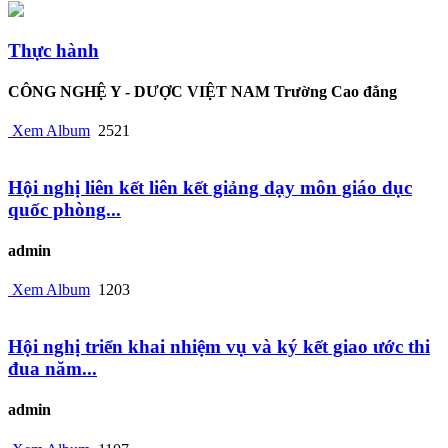
Thực hành
CÔNG NGHỆ Y - DƯỢC VIỆT NAM Trường Cao đẳng
Xem Album
2521
Hội nghị liên kết liên kết giảng dạy môn giáo dục
quốc phòng...
admin
Xem Album
1203
Hội nghị triển khai nhiệm vụ và ký kết giao ước thi
đua năm...
admin