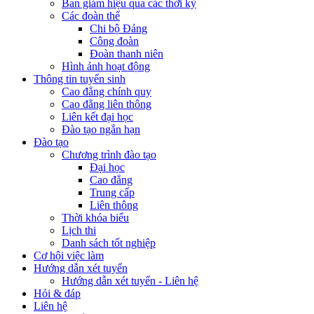
Ban giám hiệu qua các thời kỳ
Các đoàn thể
Chi bộ Đảng
Công đoàn
Đoàn thanh niên
Hình ảnh hoạt động
Thông tin tuyển sinh
Cao đẳng chính quy
Cao đẳng liên thông
Liên kết đại học
Đào tạo ngắn hạn
Đào tạo
Chương trình đào tạo
Đại học
Cao đẳng
Trung cấp
Liên thông
Thời khóa biểu
Lịch thi
Danh sách tốt nghiệp
Cơ hội việc làm
Hướng dẫn xét tuyển
Hướng dẫn xét tuyển - Liên hệ
Hỏi & đáp
Liên hệ