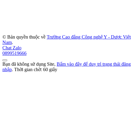
© Bản quyền thuộc về
Trường Cao đẳng Công nghệ Y - Dược Việt
Nam
.
Chat Zalo
0899519666
Bạn đã không sử dụng Site,
Bấm vào đây để duy trì trạng thái đăng
nhập
. Thời gian chờ:
60
giây