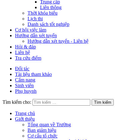
Trung cấp
Liên thông
Thời khóa biểu
Lịch thi
Danh sách tốt nghiệp
Cơ hội việc làm
Hướng dẫn xét tuyển
Hướng dẫn xét tuyển - Liên hệ
Hỏi & đáp
Liên hệ
Tra cứu điểm
Đối tác
Tài liệu tham khảo
Cẩm nang
Sinh viên
Phụ huynh
Tìm kiếm cho:
Trang chủ
Giới thiệu
Tổng quan về Trường
Ban giám hiệu
Cơ cấu tổ chức