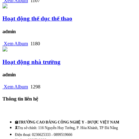
Xem Album
1107
Hoạt động thể dục thể thao
admin
Xem Album
1180
Hoạt động nhà trường
admin
Xem Album
1298
Thông tin liên hệ
🏫
TRƯỜNG CAO ĐẲNG CÔNG NGHỆ Y - DƯỢC VIỆT NAM
🎗️Trụ sở chính: 116 Nguyễn Huy Tưởng, P. Hòa Khánh, TP Đà Nẵng
Điện thoại: 0236625333 - 0899519666