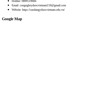
Hotline: 0899519666
Email: congngheyduocvietnam116@gmail.com
Website: https://caodangyduocvietnam.edu.vn/
Google Map