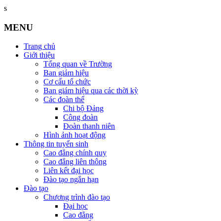
s
MENU
Trang chủ
Giới thiệu
Tổng quan về Trường
Ban giám hiệu
Cơ cấu tổ chức
Ban giám hiệu qua các thời kỳ
Các đoàn thể
Chi bộ Đảng
Công đoàn
Đoàn thanh niên
Hình ảnh hoạt động
Thông tin tuyển sinh
Cao đẳng chính quy
Cao đẳng liên thông
Liên kết đại học
Đào tạo ngắn hạn
Đào tạo
Chương trình đào tạo
Đại học
Cao đẳng