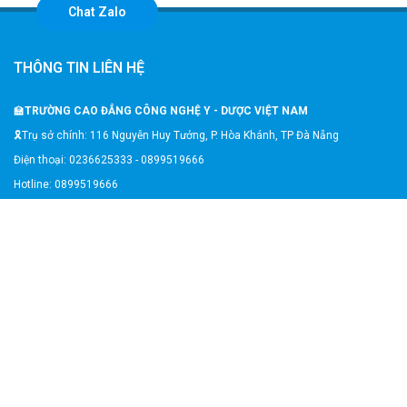
Chat Zalo
THÔNG TIN LIÊN HỆ
🏫
TRƯỜNG CAO ĐẲNG CÔNG NGHỆ Y - DƯỢC VIỆT NAM
🎗️Trụ sở chính: 116 Nguyễn Huy Tưởng, P. Hòa Khánh, TP Đà Nẵng
Điện thoại: 0236625333 - 0899519666
Hotline: 0899519666
Email: congngheyduocvietnam116@gmail.com
Website: https://caodangyduocvietnam.edu.vn/
GOOGLE MAP