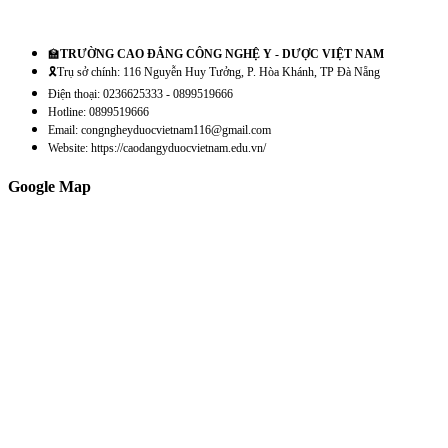
🏫
TRƯỜNG CAO ĐẲNG CÔNG NGHỆ Y - DƯỢC VIỆT NAM
🎗️Trụ sở chính: 116 Nguyễn Huy Tưởng, P. Hòa Khánh, TP Đà Nẵng
Điện thoại: 0236625333 - 0899519666
Hotline: 0899519666
Email: congngheyduocvietnam116@gmail.com
Website: https://caodangyduocvietnam.edu.vn/
Google Map