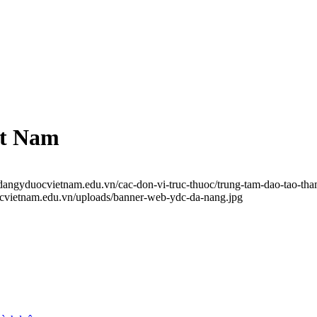
ệt Nam
odangyduocvietnam.edu.vn/cac-don-vi-truc-thuoc/trung-tam-dao-tao-th
ocvietnam.edu.vn/uploads/banner-web-ydc-da-nang.jpg