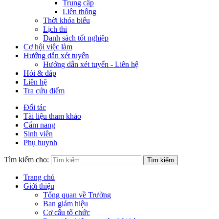
Trung cấp
Liên thông
Thời khóa biểu
Lịch thi
Danh sách tốt nghiệp
Cơ hội việc làm
Hướng dẫn xét tuyển
Hướng dẫn xét tuyển - Liên hệ
Hỏi & đáp
Liên hệ
Tra cứu điểm
Đối tác
Tài liệu tham khảo
Cẩm nang
Sinh viên
Phụ huynh
Tìm kiếm cho:
Trang chủ
Giới thiệu
Tổng quan về Trường
Ban giám hiệu
Cơ cấu tổ chức