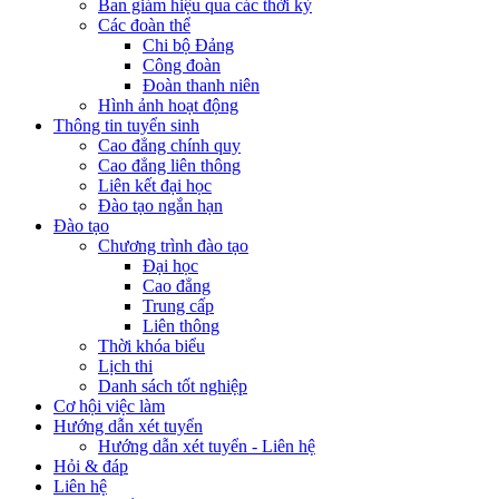
Ban giám hiệu qua các thời kỳ
Các đoàn thể
Chi bộ Đảng
Công đoàn
Đoàn thanh niên
Hình ảnh hoạt động
Thông tin tuyển sinh
Cao đẳng chính quy
Cao đẳng liên thông
Liên kết đại học
Đào tạo ngắn hạn
Đào tạo
Chương trình đào tạo
Đại học
Cao đẳng
Trung cấp
Liên thông
Thời khóa biểu
Lịch thi
Danh sách tốt nghiệp
Cơ hội việc làm
Hướng dẫn xét tuyển
Hướng dẫn xét tuyển - Liên hệ
Hỏi & đáp
Liên hệ