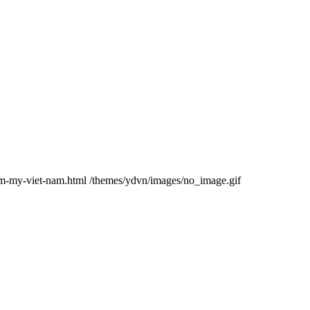
am-my-viet-nam.html
/themes/ydvn/images/no_image.gif