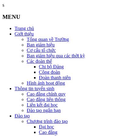
s
MENU
Trang chủ
Giới thiệu
Tổng quan về Trường
Ban giám hiệu
Cơ cấu tổ chức
Ban giám hiệu qua các thời kỳ
Các đoàn thể
Chi bộ Đảng
Công đoàn
Đoàn thanh niên
Hình ảnh hoạt động
Thông tin tuyển sinh
Cao đẳng chính quy
Cao đẳng liên thông
Liên kết đại học
Đào tạo ngắn hạn
Đào tạo
Chương trình đào tạo
Đại học
Cao đẳng