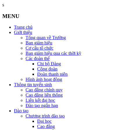
s
MENU
Trang chủ
Giới thiệu
Tổng quan về Trường
Ban giám hiệu
Cơ cấu tổ chức
Ban giám hiệu qua các thời kỳ
Các đoàn thể
Chi bộ Đảng
Công đoàn
Đoàn thanh niên
Hình ảnh hoạt động
Thông tin tuyển sinh
Cao đẳng chính quy
Cao đẳng liên thông
Liên kết đại học
Đào tạo ngắn hạn
Đào tạo
Chương trình đào tạo
Đại học
Cao đẳng