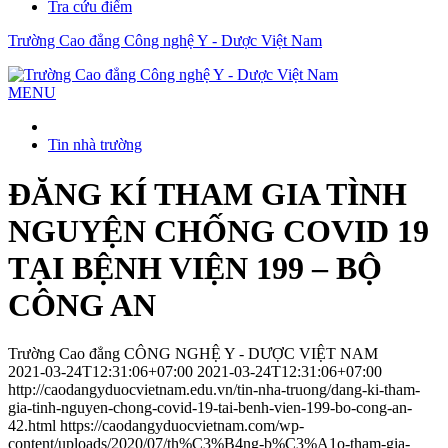
Tra cứu điểm
Trường Cao đẳng Công nghệ Y - Dược Việt Nam
MENU
Tin nhà trường
ĐĂNG KÍ THAM GIA TÌNH
NGUYỆN CHỐNG COVID 19
TẠI BỆNH VIỆN 199 – BỘ
CÔNG AN
Trường Cao đẳng CÔNG NGHỆ Y - DƯỢC VIỆT NAM
2021-03-24T12:31:06+07:00
2021-03-24T12:31:06+07:00
http://caodangyduocvietnam.edu.vn/tin-nha-truong/dang-ki-tham-
gia-tinh-nguyen-chong-covid-19-tai-benh-vien-199-bo-cong-an-
42.html
https://caodangyduocvietnam.com/wp-
content/uploads/2020/07/th%C3%B4ng-b%C3%A1o-tham-gia-