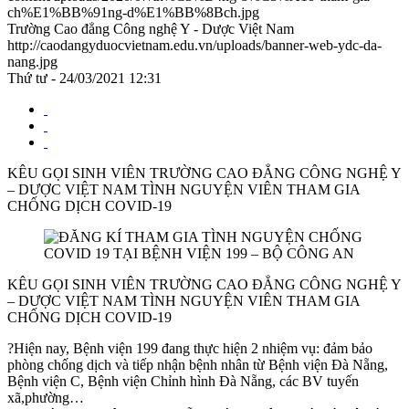
ch%E1%BB%91ng-d%E1%BB%8Bch.jpg
Trường Cao đẳng Công nghệ Y - Dược Việt Nam
http://caodangyduocvietnam.edu.vn/uploads/banner-web-ydc-da-
nang.jpg
Thứ tư - 24/03/2021 12:31
KÊU GỌI SINH VIÊN TRƯỜNG CAO ĐẲNG CÔNG NGHỆ Y
– DƯỢC VIỆT NAM TÌNH NGUYỆN VIÊN THAM GIA
CHỐNG DỊCH COVID-19
KÊU GỌI SINH VIÊN TRƯỜNG CAO ĐẲNG CÔNG NGHỆ Y
– DƯỢC VIỆT NAM TÌNH NGUYỆN VIÊN THAM GIA
CHỐNG DỊCH COVID-19
?Hiện nay, Bệnh viện 199 đang thực hiện 2 nhiệm vụ: đảm bảo
phòng chống dịch và tiếp nhận bệnh nhân từ Bệnh viện Đà Nẵng,
Bệnh viện C, Bệnh viện Chỉnh hình Đà Nẵng, các BV tuyến
xã,phường…