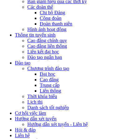
Ban giám hiệu qua các thời kỳ
Các đoàn thể
Chi bộ Đảng
Công đoàn
Đoàn thanh niên
Hình ảnh hoạt động
Thông tin tuyển sinh
Cao đẳng chính quy
Cao đẳng liên thông
Liên kết đại học
Đào tạo ngắn hạn
Đào tạo
Chương trình đào tạo
Đại học
Cao đẳng
Trung cấp
Liên thông
Thời khóa biểu
Lịch thi
Danh sách tốt nghiệp
Cơ hội việc làm
Hướng dẫn xét tuyển
Hướng dẫn xét tuyển - Liên hệ
Hỏi & đáp
Liên hệ