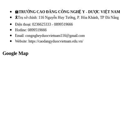
🏫
TRƯỜNG CAO ĐẲNG CÔNG NGHỆ Y - DƯỢC VIỆT NAM
🎗️Trụ sở chính: 116 Nguyễn Huy Tưởng, P. Hòa Khánh, TP Đà Nẵng
Điện thoại: 0236625333 - 0899519666
Hotline: 0899519666
Email: congngheyduocvietnam116@gmail.com
Website: https://caodangyduocvietnam.edu.vn/
Google Map