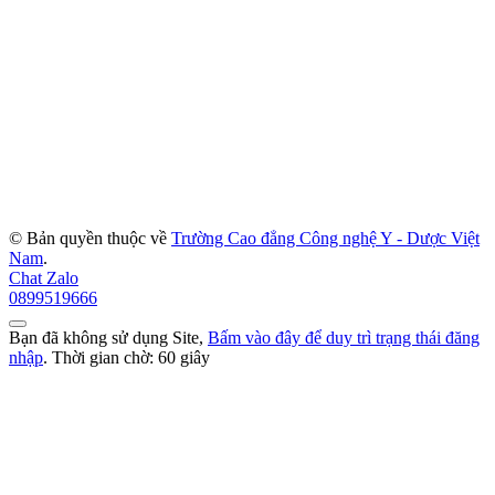
© Bản quyền thuộc về
Trường Cao đẳng Công nghệ Y - Dược Việt
Nam
.
Chat Zalo
0899519666
Bạn đã không sử dụng Site,
Bấm vào đây để duy trì trạng thái đăng
nhập
. Thời gian chờ:
60
giây