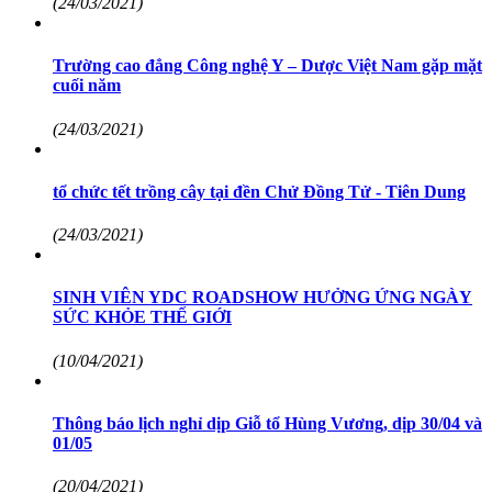
(24/03/2021)
Trường cao đẳng Công nghệ Y – Dược Việt Nam gặp mặt
cuối năm
(24/03/2021)
tổ chức tết trồng cây tại đền Chử Đồng Tử - Tiên Dung
(24/03/2021)
SINH VIÊN YDC ROADSHOW HƯỞNG ỨNG NGÀY
SỨC KHỎE THẾ GIỚI
(10/04/2021)
Thông báo lịch nghỉ dịp Giỗ tổ Hùng Vương, dịp 30/04 và
01/05
(20/04/2021)