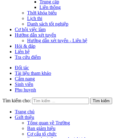
Trung cấp
Liên thông
Thời khóa biểu
Lịch thi
Danh sách tốt nghiệp
Cơ hội việc làm
Hướng dẫn xét tuyển
Hướng dẫn xét tuyển - Liên hệ
Hỏi & đáp
Liên hệ
Tra cứu điểm
Đối tác
Tài liệu tham khảo
Cẩm nang
Sinh viên
Phụ huynh
Tìm kiếm cho:
Trang chủ
Giới thiệu
Tổng quan về Trường
Ban giám hiệu
Cơ cấu tổ chức