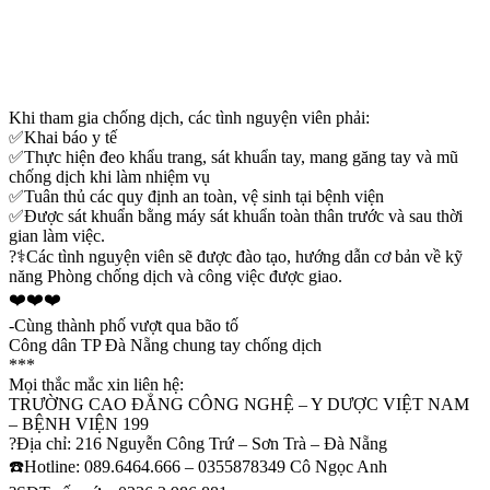
Khi tham gia chống dịch, các tình nguyện viên phải:
✅Khai báo y tế
✅Thực hiện đeo khẩu trang, sát khuẩn tay, mang găng tay và mũ
chống dịch khi làm nhiệm vụ
✅Tuân thủ các quy định an toàn, vệ sinh tại bệnh viện
✅Được sát khuẩn bằng máy sát khuẩn toàn thân trước và sau thời
gian làm việc.
?‍⚕️Các tình nguyện viên sẽ được đào tạo, hướng dẫn cơ bản về kỹ
năng Phòng chống dịch và công việc được giao.
❤️❤️❤️
-Cùng thành phố vượt qua bão tố
Công dân TP Đà Nẵng chung tay chống dịch
***
Mọi thắc mắc xin liên hệ:
TRƯỜNG CAO ĐẲNG CÔNG NGHỆ – Y DƯỢC VIỆT NAM
– BỆNH VIỆN 199
?Địa chỉ: 216 Nguyễn Công Trứ – Sơn Trà – Đà Nẵng
☎️Hotline: 089.6464.666 – 0355878349 Cô Ngọc Anh