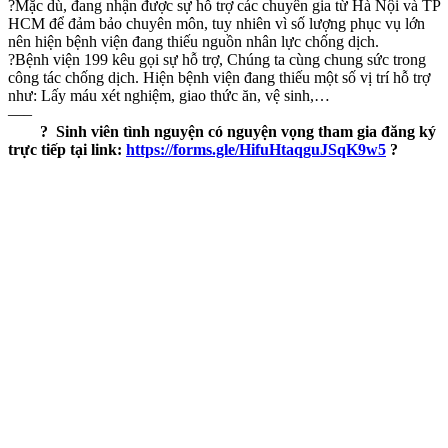
?Mặc dù, đang nhận được sự hỗ trợ các chuyên gia từ Hà Nội và TP
HCM để đảm bảo chuyên môn, tuy nhiên vì số lượng phục vụ lớn
nên hiện bệnh viện đang thiếu nguồn nhân lực chống dịch.
?Bệnh viện 199 kêu gọi sự hỗ trợ, Chúng ta cùng chung sức trong
công tác chống dịch. Hiện bệnh viện đang thiếu một số vị trí hỗ trợ
như: Lấy máu xét nghiệm, giao thức ăn, vệ sinh,…
—–
? Sinh viên tình nguyện có nguyện vọng tham gia đăng ký
trực tiếp tại link:
https://forms.gle/HifuHtaqguJSqK9w5
?