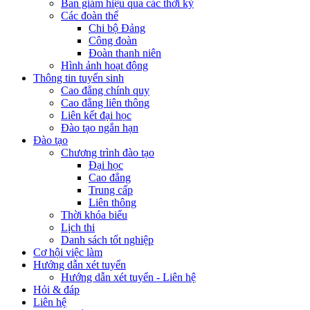
Ban giám hiệu qua các thời kỳ
Các đoàn thể
Chi bộ Đảng
Công đoàn
Đoàn thanh niên
Hình ảnh hoạt động
Thông tin tuyển sinh
Cao đẳng chính quy
Cao đẳng liên thông
Liên kết đại học
Đào tạo ngắn hạn
Đào tạo
Chương trình đào tạo
Đại học
Cao đẳng
Trung cấp
Liên thông
Thời khóa biểu
Lịch thi
Danh sách tốt nghiệp
Cơ hội việc làm
Hướng dẫn xét tuyển
Hướng dẫn xét tuyển - Liên hệ
Hỏi & đáp
Liên hệ