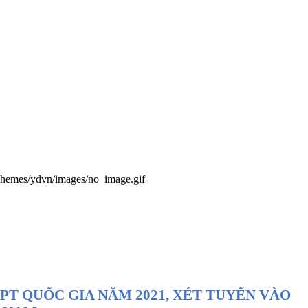
themes/ydvn/images/no_image.gif
T QUỐC GIA NĂM 2021, XÉT TUYỂN VÀO