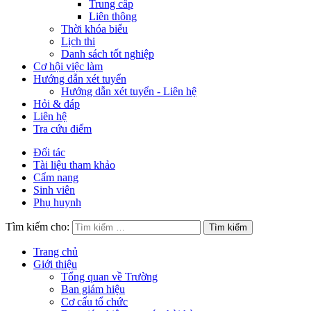
Trung cấp
Liên thông
Thời khóa biểu
Lịch thi
Danh sách tốt nghiệp
Cơ hội việc làm
Hướng dẫn xét tuyển
Hướng dẫn xét tuyển - Liên hệ
Hỏi & đáp
Liên hệ
Tra cứu điểm
Đối tác
Tài liệu tham khảo
Cẩm nang
Sinh viên
Phụ huynh
Tìm kiếm cho:
Trang chủ
Giới thiệu
Tổng quan về Trường
Ban giám hiệu
Cơ cấu tổ chức