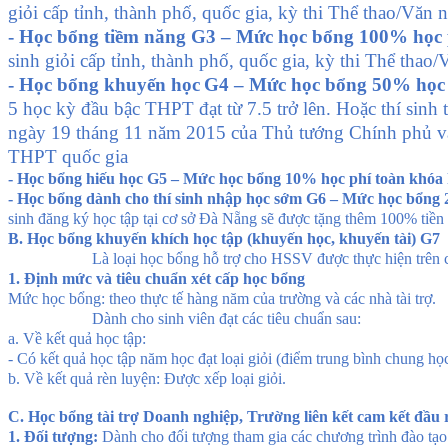
giỏi cấp tỉnh, thành phố, quốc gia, kỳ thi Thể thao/Văn
- Học bổng tiềm năng
G3
– Mức học bổng 100% học p
sinh giỏi cấp tỉnh, thành phố, quốc gia, kỳ thi Thể thao
- Học bổng khuyến
học
G4
– Mức học bổng 50% học 
5 học kỳ đầu bậc THPT đạt từ 7.5 trở lên. Hoặc thí sinh
ngày 19 tháng 11 năm 2015 của Thủ tướng Chính phủ và c
THPT quốc gia
- Học bổng hiếu học
G5
– Mức học bổng
1
0% học ph
í toàn khóa
- Học bổng dành cho thí sinh nhập học sớm
G6
– Mức học bổng 
sinh đăng ký học tập tại cơ sở Đà Nẵng sẽ được tặng thêm 100% tiền 
B. Học bổng khuyến khích học tập
(khuyến học, khuyến tài) G7
Là loại học bổng hỗ trợ cho HSSV được thực hiện trên c
1. Định mức và tiêu chuẩn xét cấp học bổng
Mức học bổng:
theo thực tế hàng năm của trường và các nhà tài trợ.
Dành cho sinh viên đạt các tiêu chuẩn sau:
a. Về kết quả học tập:
- Có
kết quả học tập năm
học
đạt loại giỏi (điểm trung bình chung học
b. Về kết quả rèn luyện: Được xếp loại giỏi.
C. Học bổng tài trợ Doanh nghiệp,
T
rường liên kết cam kết đầu r
1. Đối tượng:
D
ành cho đối tượng tham gia các chương trình đào tạo