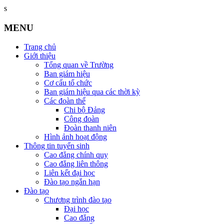
s
MENU
Trang chủ
Giới thiệu
Tổng quan về Trường
Ban giám hiệu
Cơ cấu tổ chức
Ban giám hiệu qua các thời kỳ
Các đoàn thể
Chi bộ Đảng
Công đoàn
Đoàn thanh niên
Hình ảnh hoạt động
Thông tin tuyển sinh
Cao đẳng chính quy
Cao đẳng liên thông
Liên kết đại học
Đào tạo ngắn hạn
Đào tạo
Chương trình đào tạo
Đại học
Cao đẳng