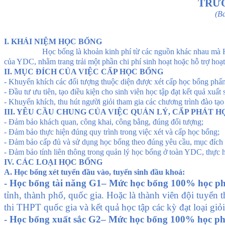
TRƯỜ
(
Ba
I. KHÁI NIỆM HỌC BỔNG
Học bổng là khoản kinh phí từ các nguồn khác nhau mà Học si
của YDC, nhằm trang trải một phần chi phí sinh hoạt hoặc hỗ trợ hoạt
II. MỤC ĐÍCH CỦA VIỆC CẤP HỌC BỔNG
- Khuyến khích các đối tượng thuộc diện được xét cấp học bổng phấn 
- Đầu tư ưu tiên, tạo điều kiện cho sinh viên học tập đạt kết quả xuất
- Khuyến khích, thu hút người giỏi tham gia các chương trình đào tạo
III. YÊU CẦU CHUNG CỦA VIỆC QUẢN LÝ, CẤP PHÁT 
- Đảm bảo khách quan, công khai, công bằng, đúng đối tượng;
- Đảm bảo thực hiện đúng quy trình trong việc xét và cấp học bổng;
- Đảm bảo cấp đủ và sử dụng học bổng theo đúng yêu cầu, mục đích 
- Đảm bảo tính liên thông trong quản lý học bổng ở toàn YDC, thực 
IV. CÁC LOẠI HỌC BỔNG
A. Học bổng xét tuyển đầu vào
, tuyển sinh đầu khoá:
- Học bổng tài năng
G1
– Mức học bổng 100% học ph
tỉnh, thành phố, quốc gia. Hoặc là thành viên đội tuyển
thi THPT quốc gia và
kết quả học tập các kỳ đạt loại giỏi
- Học bổng xuất sắc
G2
– Mức học bổng 100% học ph