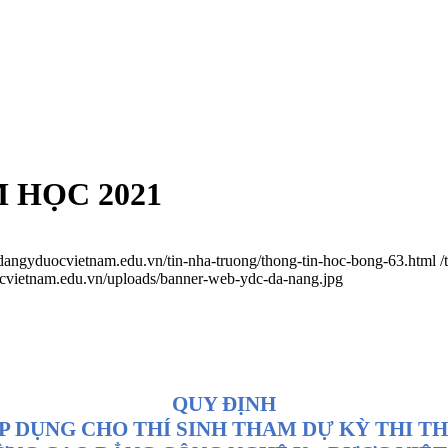
 HỌC 2021
odangyduocvietnam.edu.vn/tin-nha-truong/thong-tin-hoc-bong-63.html
/
ocvietnam.edu.vn/uploads/banner-web-ydc-da-nang.jpg
QUY ĐỊNH
 DỤNG CHO THÍ SINH THAM DỰ KỲ THI THP