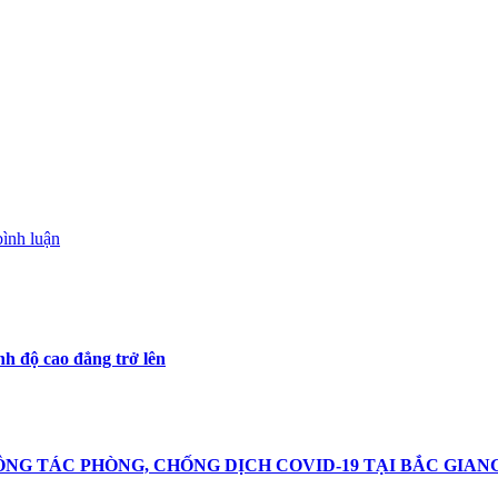
bình luận
nh độ cao đẳng trở lên
NG TÁC PHÒNG, CHỐNG DỊCH COVID-19 TẠI BẮC GIAN