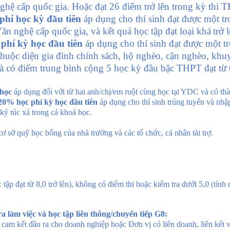
 nghệ cấp quốc gia. Hoặc đạt 26 điểm trở lên trong kỳ thi
hí học kỳ đầu tiên
áp dụng cho thí sinh đạt được một tr
/Văn nghệ cấp quốc gia, và
kết quả học tập đạt loại
khá
trở 
phí kỳ học đầu tiên
áp dụng cho thí sinh đạt được một tr
 thuộc diện gia đình chính sách, hộ nghèo, cận nghèo, kh
ó điểm trung bình cộng 5 học kỳ đầu bậc THPT đạt từ 6.5 
 học
á
p dụng đối với từ hai anh/chị/em ruột cùng học tại YDC
và có thà
20% học ph
í kỳ học đầu tiên
áp dụng cho thí sinh
trúng tuyển và nhập
ký túc xá trong cả khoá học.
ơ sở quỹ
học bổng của nhà trường và các tổ chức, cá nhân tài trợ.
 tập đạt từ 8,0 trở lên), không có điểm thi hoặc kiểm tra dưới 5,0 (tính 
a làm việc và học tập liên thông/chuyển tiếp G8:
 cam kết đầu ra cho doanh nghiệp hoặc Đơn vị có liên doanh, liên kết v