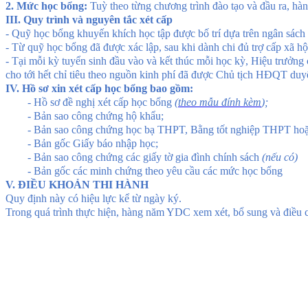
2. Mức học bổng:
Tuỳ theo từng chương trình đào tạo và đầu ra, h
III.
Quy trình và nguyên tắc xét cấp
- Quỹ học bổng khuyến khích học tập được bố trí dựa trên ngân sách
- Từ quỹ học bổng đã được xác lập, sau khi dành chi đủ trợ cấp xã hội
- Tại mỗi kỳ tuyển sinh đầu vào và kết thúc mỗi học kỳ, Hiệu trưởng 
cho tới hết chỉ tiêu theo nguồn kinh phí đã được Chủ tịch HĐQT duyệ
IV. Hồ sơ xin xét cấp học bổng bao gồm:
- Hồ sơ đề nghị xét cấp học bổng
(
theo mẫu đính kèm
);
- Bản sao công chứng hộ khẩu;
- Bản sao công chứng học bạ THPT, Bằng tốt nghiệp T
- Bản gốc Giấy báo nhập học;
- Bản sao công chứng các giấy tờ gia đình chính sách
(nếu có)
- Bản gốc các minh chứng theo yêu cầu các mức học bổng
V. ĐIỀU KHOẢN THI HÀNH
Quy định này có hiệu lực kể từ ngày ký.
Trong quá trình thực hiện, hàng năm YDC xem xét, bổ sung và điều 
HI
Th.s N