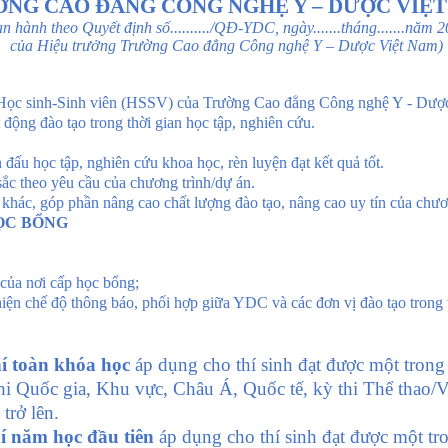
NG CAO ĐẲNG CÔNG NGHỆ Y – DƯỢC VIỆ
n hành theo Quyết định số........../QĐ-YDC, ngày.......tháng.......năm 
của Hiệu trưởng Trường Cao đẳng Công nghệ Y – Dược Việt Nam
)
nh-Sinh viên (HSSV) của Trường Cao đẳng Công nghệ Y - Dược Vi
 động đào tạo trong thời gian học tập, nghiên cứu.
đấu học tập, nghiên cứu khoa học, rèn luyện đạt kết quả tốt.
 sắc theo yêu cầu của chương trình/dự án.
 khác, góp phần nâng cao chất lượng đào tạo, nâng cao uy tín của chươ
HỌC BỔNG
của nơi cấp học bổng;
hiện chế độ thông báo, phối hợp giữa YDC và các đơn vị đào tạo trong
í toàn khóa học
áp dụng cho thí sinh đạt được một trong c
 thi Quốc gia, Khu vực, Châu Á, Quốc tế, kỳ thi Thể thao/
 trở lên.
í năm học đầu tiên
áp dụng cho thí sinh đạt được một tro