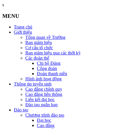
s
MENU
Trang chủ
Giới thiệu
Tổng quan về Trường
Ban giám hiệu
Cơ cấu tổ chức
Ban giám hiệu qua các thời kỳ
Các đoàn thể
Chi bộ Đảng
Công đoàn
Đoàn thanh niên
Hình ảnh hoạt động
Thông tin tuyển sinh
Cao đẳng chính quy
Cao đẳng liên thông
Liên kết đại học
Đào tạo ngắn hạn
Đào tạo
Chương trình đào tạo
Đại học
Cao đẳng