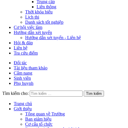
Trung cấp
Liên thông
Thời khóa biểu
Lịch thi
Danh sách tốt nghiệp
Cơ hội việc làm
Hướng dẫn xét tuyển
Hướng dẫn xét tuyển - Liên hệ
Hỏi & đáp
Liên hệ
Tra cứu điểm
Đối tác
Tài liệu tham khảo
Cẩm nang
Sinh viên
Phụ huynh
Tìm kiếm cho:
Trang chủ
Giới thiệu
Tổng quan về Trường
Ban giám hiệu
Cơ cấu tổ chức