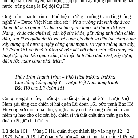
tục học tập, rèn luyện, lao động, góp phần xây dựng quê hương đất
nước, xứng đáng là Bộ đội Cụ Hồ.
Ông Trần Thanh Trình – Phó hiệu trưởng Trường Cao đẳng Công
nghệ Y – Dược Việt Nam chia sẻ: “
Nhà trường rất vinh dự được
tham dự lễ ra quân 40 chiến sĩ hải quân thuộc lữ đoàn 161 Đà
Nẵng , chúc các chiến sĩ, cán bộ sức khỏe, giữ vững tinh thần chiến
đấu, sau lễ ra quân ăn tết vui vẻ cùng gia đình và tiếp tục công cuộc
xây dựng quê hương ngày càng giàu mạnh. Hi vọng thông qua đây,
Lữ đoàn 161 và Nhà trường sẽ gắn kết với nhau hơn nữa trong các
hoạt động hai bên quan tâm, thể hiện tinh thần đoàn kết, xây dựng
đất nước ngày càng phát triển
.”
Thầy Trần Thanh Trình – Phó Hiệu trưởng Trường
Cao đẳng Công nghệ Y – Dược Việt Nam tặng tranh
Bác Hồ cho Lữ đoàn 161
Cũng trong dịp này, Trường Cao đẳng Công nghệ Y – Dược Việt
Nam gửi tặng các chiến sĩ hải quân Lữ đoàn 161 bức tranh Bác Hồ.
Hi vọng với món quà nhỏ, ý nghĩa này có thể mang đến niềm vui,
niềm tự hào cho các cán bộ, chiến sĩ và thắt chặt tinh thần gắn bó,
đoàn kết giữa hai đơn vị.
Lữ đoàn 161 – Vùng 3 Hải quân được thành lập vào ngày 12 – 2-
1979. Năm 2019, Lữ đoàn vừa tròn 40 năm thành lập, cống hiến và