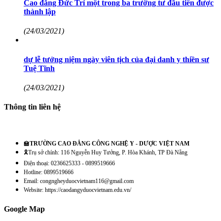
Cao đẳng Đức Trí một trong ba trường tư đầu tiên được
thành lập
(24/03/2021)
dự lễ tưởng niệm ngày viên tịch của đại danh y thiền sư
Tuệ Tĩnh
(24/03/2021)
Thông tin liên hệ
🏫
TRƯỜNG CAO ĐẲNG CÔNG NGHỆ Y - DƯỢC VIỆT NAM
🎗️Trụ sở chính: 116 Nguyễn Huy Tưởng, P. Hòa Khánh, TP Đà Nẵng
Điện thoại: 0236625333 - 0899519666
Hotline: 0899519666
Email: congngheyduocvietnam116@gmail.com
Website: https://caodangyduocvietnam.edu.vn/
Google Map