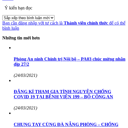
Ý kiến bạn đọc
Bạn cần đăng nhập với tư cách là
Thành viên chính thức
để có thể
bình luận
Những tin mới hơn
Phòng An ninh Chính trị Nội bộ – PA03 chúc mừng nhân
dịp 27/2
(24/03/2021)
ĐĂNG KÍ THAM GIA TÌNH NGUYỆN CHỐNG
COVID 19 TẠI BỆNH VIỆN 199 – BỘ CÔNG AN
(24/03/2021)
CHUNG TAY CÙNG ĐÀ NẴNG PHÒNG – CHỐNG