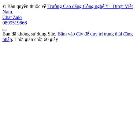
© Bản quyền thuộc về
Trường Cao đẳng Công nghệ Y - Dược Việt
Nam
.
Chat Zalo
0899519666
Bạn đã không sử dụng Site,
Bấm vào đây để duy trì trạng thái đăng
nhập
. Thời gian chờ:
60
giây