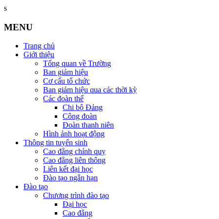
s
MENU
Trang chủ
Giới thiệu
Tổng quan về Trường
Ban giám hiệu
Cơ cấu tổ chức
Ban giám hiệu qua các thời kỳ
Các đoàn thể
Chi bộ Đảng
Công đoàn
Đoàn thanh niên
Hình ảnh hoạt động
Thông tin tuyển sinh
Cao đẳng chính quy
Cao đẳng liên thông
Liên kết đại học
Đào tạo ngắn hạn
Đào tạo
Chương trình đào tạo
Đại học
Cao đẳng