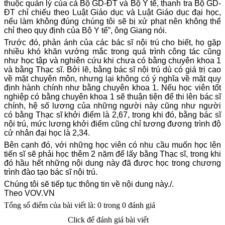
thuộc quản lý của cả Bộ GD-ĐT và Bộ Y tế, thanh tra Bộ GD-
ĐT chỉ chiếu theo Luật Giáo dục và Luật Giáo dục đại học,
nếu làm không đúng chúng tôi sẽ bị xử phạt nên không thể
chỉ theo quy định của Bộ Y tế”, ông Giang nói.
Trước đó, phản ánh của các bác sĩ nội trú cho biết, họ gặp
nhiều khó khăn vướng mắc trong quá trình công tác cũng
như học tập và nghiên cứu khi chưa có bằng chuyên khoa 1
và bằng Thạc sĩ. Bởi lẽ, bằng bác sĩ nội trú dù có giá trị cao
về mặt chuyên môn, nhưng lại không có ý nghĩa về mặt quy
định hành chính như bằng chuyên khoa 1. Nếu học viên tốt
nghiệp có bằng chuyên khoa 1 sẽ thuận tiện để thi lên bác sĩ
chính, hệ số lương của những người này cũng như người
có bằng Thạc sĩ khởi điểm là 2,67, trong khi đó, bằng bác sĩ
nội trú, mức lương khởi điểm cũng chỉ tương đương trình độ
cử nhân đại học là 2,34.
Bên cạnh đó, với những học viên có nhu cầu muốn học lên
tiến sĩ sẽ phải học thêm 2 năm để lấy bằng Thạc sĩ, trong khi
đó hầu hết những nội dung này đã được học trong chương
trình đào tạo bác sĩ nội trú.
Chúng tôi sẽ tiếp tục thông tin về nội dung này./.
Theo VOV.VN
Tổng số điểm của bài viết là: 0 trong 0 đánh giá
Click để đánh giá bài viết