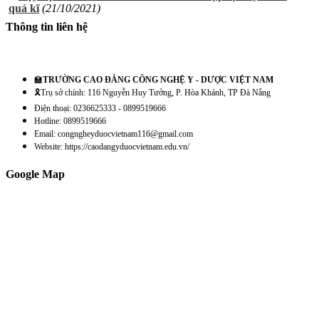
quá kĩ
(21/10/2021)
Thông tin liên hệ
🏫
TRƯỜNG CAO ĐẲNG CÔNG NGHỆ Y - DƯỢC VIỆT NAM
🎗️Trụ sở chính: 116 Nguyễn Huy Tưởng, P. Hòa Khánh, TP Đà Nẵng
Điện thoại: 0236625333 - 0899519666
Hotline: 0899519666
Email: congngheyduocvietnam116@gmail.com
Website: https://caodangyduocvietnam.edu.vn/
Google Map