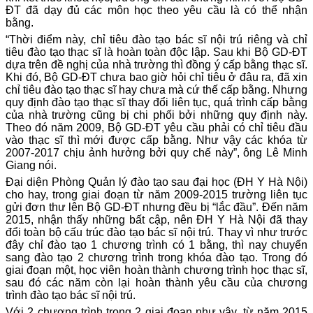
ĐT đã dạy đủ các môn học theo yêu cầu là có thể nhận
bằng.
“Thời điểm này, chỉ tiêu đào tạo bác sĩ nội trú riêng và chỉ
tiêu đào tạo thạc sĩ là hoàn toàn độc lập. Sau khi Bộ GD-ĐT
dựa trên đề nghị của nhà trường thì đồng ý cấp bằng thạc sĩ.
Khi đó, Bộ GD-ĐT chưa bao giờ hỏi chỉ tiêu ở đâu ra, đã xin
chỉ tiêu đào tạo thạc sĩ hay chưa mà cứ thế cấp bằng. Nhưng
quy định đào tạo thạc sĩ thay đổi liên tục, quá trình cấp bằng
của nhà trường cũng bị chi phối bởi những quy định này.
Theo đó năm 2009, Bộ GD-ĐT yêu cầu phải có chỉ tiêu đầu
vào thạc sĩ thì mới được cấp bằng. Như vậy các khóa từ
2007-2017 chịu ảnh hưởng bởi quy chế này”, ông Lê Minh
Giang nói.
Đại diện Phòng Quản lý đào tạo sau đại học (ĐH Y Hà Nội)
cho hay, trong giai đoạn từ năm 2009-2015 trường liên tục
gửi đơn thư lên Bộ GD-ĐT nhưng đều bị “lắc đầu”. Đến năm
2015, nhận thấy những bất cập, nên ĐH Y Hà Nội đã thay
đổi toàn bộ cấu trúc đào tạo bác sĩ nội trú. Thay vì như trước
đây chỉ đào tạo 1 chương trình có 1 bằng, thì nay chuyển
sang đào tạo 2 chương trình trong khóa đào tạo. Trong đó
giai đoạn một, học viên hoàn thành chương trình học thạc sĩ,
sau đó các năm còn lại hoàn thành yêu cầu của chương
trình đào tạo bác sĩ nội trú.
Với 2 chương trình trong 2 giai đoạn như vậy, từ năm 2015