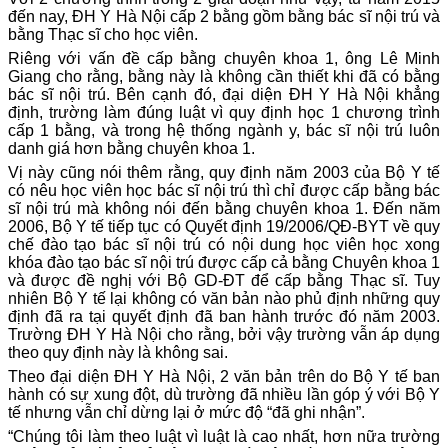
đến nay, ĐH Y Hà Nội cấp 2 bằng gồm bằng bác sĩ nội trú và
bằng Thạc sĩ cho học viên.
Riêng với vấn đề cấp bằng chuyên khoa 1, ông Lê Minh
Giang cho rằng, bằng này là không cần thiết khi đã có bằng
bác sĩ nội trú. Bên cạnh đó, đại diện ĐH Y Hà Nội khẳng
định, trường làm đúng luật vì quy định học 1 chương trình
cấp 1 bằng, và trong hệ thống ngành y, bác sĩ nội trú luôn
danh giá hơn bằng chuyên khoa 1.
Vị này cũng nói thêm rằng, quy định năm 2003 của Bộ Y tế
có nêu học viên học bác sĩ nội trú thì chỉ được cấp bằng bác
sĩ nội trú mà không nói đến bằng chuyên khoa 1. Đến năm
2006, Bộ Y tế tiếp tục có Quyết định 19/2006/QĐ-BYT về quy
chế đào tạo bác sĩ nội trú có nội dung học viên học xong
khóa đào tạo bác sĩ nội trú được cấp cả bằng Chuyên khoa 1
và được đề nghị với Bộ GD-ĐT để cấp bằng Thạc sĩ. Tuy
nhiên Bộ Y tế lại không có văn bản nào phủ định những quy
định đã ra tại quyết định đã ban hành trước đó năm 2003.
Trường ĐH Y Hà Nội cho rằng, bởi vậy trường vẫn áp dụng
theo quy định này là không sai.
Theo đại diện ĐH Y Hà Nội, 2 văn bản trên do Bộ Y tế ban
hành có sự xung đột, dù trường đã nhiều lần góp ý với Bộ Y
tế nhưng vẫn chỉ dừng lại ở mức độ “đã ghi nhận”.
“Chúng tôi làm theo luật vì luật là cao nhất, hơn nữa trường