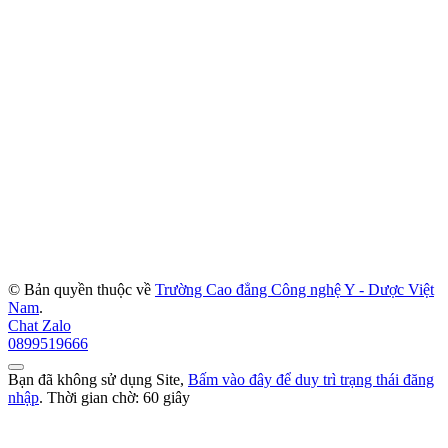
© Bản quyền thuộc về
Trường Cao đẳng Công nghệ Y - Dược Việt
Nam
.
Chat Zalo
0899519666
Bạn đã không sử dụng Site,
Bấm vào đây để duy trì trạng thái đăng
nhập
. Thời gian chờ:
60
giây