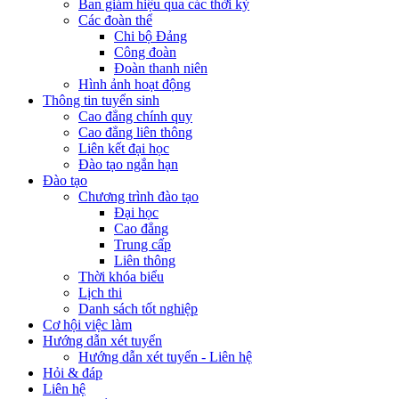
Ban giám hiệu qua các thời kỳ
Các đoàn thể
Chi bộ Đảng
Công đoàn
Đoàn thanh niên
Hình ảnh hoạt động
Thông tin tuyển sinh
Cao đẳng chính quy
Cao đẳng liên thông
Liên kết đại học
Đào tạo ngắn hạn
Đào tạo
Chương trình đào tạo
Đại học
Cao đẳng
Trung cấp
Liên thông
Thời khóa biểu
Lịch thi
Danh sách tốt nghiệp
Cơ hội việc làm
Hướng dẫn xét tuyển
Hướng dẫn xét tuyển - Liên hệ
Hỏi & đáp
Liên hệ