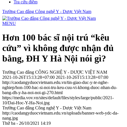
Tra cứu điểm
Trường Cao đẳng Công nghệ Y - Dược Việt Nam
MENU
Hơn 100 bác sĩ nội trú “kêu
cứu” vì không được nhận đủ
bằng, ĐH Y Hà Nội nói gì?
Trường Cao đẳng CÔNG NGHỆ Y - DƯỢC VIỆT NAM
2021-10-26T15:13:28+07:00
2021-10-26T15:13:28+07:00
http://caodangyduocvietnam.edu.vn/tin-giao-duc-y-te-nghe-
nghiep/hon-100-bac-si-noi-tru-keu-cuu-vi-khong-duoc-nhan-du-
bang-dh-y-ha-noi-noi-gi-270.html
https://media.vov.vn/sites/default/files/styles/large/public/2021-
10/Dai-Hoc-Y-Ha-Noi.jpg
Trường Cao đẳng Công nghệ Y - Dược Việt Nam
http://caodangyduocvietnam.edu.vn/uploads/banner-web-ydc-da-
nang.jpg
Thứ ba - 26/10/2021 14:19