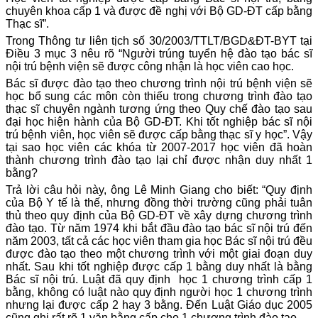
chuyên khoa cấp 1 và được đề nghị với Bộ GD-ĐT cấp bằng
Thạc sĩ”.
Trong Thông tư liên tịch số 30/2003/TTLT/BGD&ĐT-BYT tại
Điều 3 mục 3 nêu rõ “Người trúng tuyển hệ đào tạo bác sĩ
nội trú bệnh viện sẽ được công nhận là học viên cao học.
Bác sĩ được đào tạo theo chương trình nội trú bệnh viện sẽ
học bổ sung các môn còn thiếu trong chương trình đào tạo
thạc sĩ chuyên ngành tương ứng theo Quy chế đào tạo sau
đại học hiện hành của Bộ GD-ĐT. Khi tốt nghiệp bác sĩ nội
trú bệnh viên, học viên sẽ được cấp bằng thạc sĩ y học”. Vậy
tại sao học viên các khóa từ 2007-2017 học viên đã hoàn
thành chương trình đào tạo lại chỉ được nhận duy nhất 1
bằng?
Trả lời câu hỏi này, ông Lê Minh Giang cho biết: “Quy định
của Bộ Y tế là thế, nhưng đồng thời trường cũng phải tuân
thủ theo quy định của Bộ GD-ĐT về xây dựng chương trình
đào tạo. Từ năm 1974 khi bắt đầu đào tạo bác sĩ nội trú đến
năm 2003, tất cả các học viên tham gia học Bác sĩ nội trú đều
được đào tạo theo một chương trình với một giai đoạn duy
nhất. Sau khi tốt nghiệp được cấp 1 bằng duy nhất là bằng
Bác sĩ nội trú. Luật đã quy định học 1 chương trình cấp 1
bằng, không có luật nào quy định người học 1 chương trình
nhưng lại được cấp 2 hay 3 bằng. Đến Luật Giáo dục 2005
cũng ghi rất rõ 1 văn bằng cấp cho 1 chương trình đào tạo.