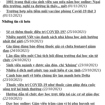
1001 trạng thái của sinh viên sau nửa năm học online: Ngại
đến trường, nghĩ ra đường là thấy... mệt
(01/11/2021)
Trường hợp nên tiêm mũi vaccine phòng Covid-19 thứ 3
(01/11/2021)
Những tin cũ hơn
Sẽ có thêm thuốc điều trị COVID-19?
(25/10/2021)
Nhiều người Việt vào danh sách nhà khoa học ảnh hưởng
nhất thế giới
(25/10/2021)
Gia tăng đáng báo động thuốc giả có chứa fentanyl giảm
đau
(24/10/2021)
Lần đầu tiên một Chủ tịch hội đồng trường đại học xin từ
chức
(24/10/2021)
Sinh viên ngành y được săn đón, chi ‘khủng’
(23/10/2021)
Nhiều ổ dịch mới phức tạp xuất hiện ở các tỉnh
(23/10/2021)
Cảnh báo mới về biến chủng lây lan mạnh hơn Delta
(23/10/2021)
Thuốc viên trị COVID-19 như thuốc cảm giúp đưa cuộc
sống trở lại bình thường
(22/10/2021)
Hướng dẫn tổ chức dạy học trực tiếp tại các cơ sở giáo dục
(22/10/2021)
Dạy học online: Giáo viên trầm cảm vì bị phụ huynh soi