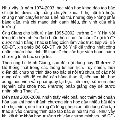
Như vậy từ năm 1974-2003, học viên học khóa đào tạo bác
sĩ nội trú được cấp bằng chuyên khoa 1 hệ nội trú hoặc
chứng nhận chuyên khoa 1 hệ nội trú, nhưng đây không phải
bằng cấp, mà chỉ mang tính danh hiệu, tôn vinh của nhà
trường”.
Ông Giang cho biết, từ năm 1995-2002, trường ĐH Y Hà Nội
từng tổ chức nhiều đợt chuẩn hóa cho các bác sĩ nội trú để
được nhận bằng Thạc sĩ bằng cách làm việc trực tiếp với Bộ
GD-ĐT, xin phép Bộ GD-ĐT và Bộ Y tế để thống nhất công
nhận chuẩn hóa trình độ thạc sĩ cho các học viên hoàn thành
chương trình bác sĩ nội trú.
Theo ông Lê Minh Giang, sau đó, nội dung này đã được 2
Bộ thống thất trong các thông tư liên tịch. Tuy nhiên, thời
điểm đó, chương trình đào tạo bác sĩ nội trú chưa có các nội
dung cần thiết để có thể cấp bằng thạc sĩ, nên sau khi học
xong, học viên vẫn phải quay lại học thêm một số môn như
Nghiên cứu khoa học, Phương pháp giảng dạy để được
nhận bằng Thạc sĩ…
Đến năm 2000-2009, nhận thấy việc phải học thêm để chuẩn
hóa sau khi hoàn thành chương trình học gây nhiều bất tiện
cho học viên, nên trường đã lồng ghép các nội dung đào tạo
thạc sĩ vào chương trình đào tạo bác sĩ nội trú mới. Như vậy
khi kết thúc khóa học, trường chỉ cần chứng minh với bộ GD-