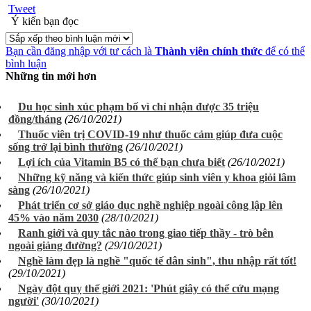
Tweet
Ý kiến bạn đọc
Bạn cần đăng nhập với tư cách là
Thành viên chính thức
để có thể
bình luận
Những tin mới hơn
Du học sinh xúc phạm bố vì chỉ nhận được 35 triệu
đồng/tháng
(26/10/2021)
Thuốc viên trị COVID-19 như thuốc cảm giúp đưa cuộc
sống trở lại bình thường
(26/10/2021)
Lợi ích của Vitamin B5 có thể bạn chưa biết
(26/10/2021)
Những kỹ năng và kiến thức giúp sinh viên y khoa giỏi lâm
sàng
(26/10/2021)
Phát triển cơ sở giáo dục nghề nghiệp ngoài công lập lên
45% vào năm 2030
(28/10/2021)
Ranh giới và quy tắc nào trong giao tiếp thầy - trò bên
ngoài giảng đường?
(29/10/2021)
Nghề làm đẹp là nghề "quốc tế dân sinh", thu nhập rất tốt!
(29/10/2021)
Ngày đột quỵ thế giới 2021: 'Phút giây có thể cứu mạng
người'
(30/10/2021)