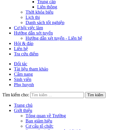
Trung cấp
Liên thông
Thời khóa biểu
Lịch thi
Danh sách tốt nghiệp
Cơ hội việc làm
Hướng dẫn xét tuyển
Hướng dẫn xét tuyển - Liên hệ
Hỏi & đáp
Liên hệ
Tra cứu điểm
Đối tác
Tài liệu tham khảo
Cẩm nang
Sinh viên
Phụ huynh
Tìm kiếm cho:
Trang chủ
Giới thiệu
Tổng quan về Trường
Ban giám hiệu
Cơ cấu tổ chức