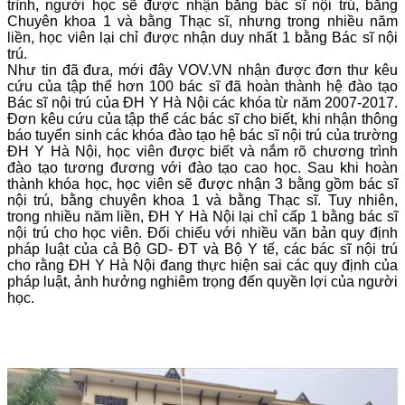
trình, người học sẽ được nhận bằng bác sĩ nội trú, bằng
Chuyên khoa 1 và bằng Thạc sĩ, nhưng trong nhiều năm
liền, học viên lại chỉ được nhận duy nhất 1 bằng Bác sĩ nội
trú.
Như tin đã đưa, mới đây VOV.VN nhận được đơn thư kêu
cứu của tập thể hơn 100 bác sĩ đã hoàn thành hệ đào tạo
Bác sĩ nội trú của ĐH Y Hà Nội các khóa từ năm 2007-2017.
Đơn kêu cứu của tập thể các bác sĩ cho biết, khi nhận thông
báo tuyển sinh các khóa đào tạo hệ bác sĩ nội trú của trường
ĐH Y Hà Nội, học viên được biết và nắm rõ chương trình
đào tạo tương đương với đào tạo cao học. Sau khi hoàn
thành khóa học, học viên sẽ được nhận 3 bằng gồm bác sĩ
nội trú, bằng chuyên khoa 1 và bằng Thạc sĩ. Tuy nhiên,
trong nhiều năm liền, ĐH Y Hà Nội lại chỉ cấp 1 bằng bác sĩ
nội trú cho học viên. Đối chiếu với nhiều văn bản quy định
pháp luật của cả Bộ GD- ĐT và Bộ Y tế, các bác sĩ nội trú
cho rằng ĐH Y Hà Nội đang thực hiện sai các quy định của
pháp luật, ảnh hưởng nghiêm trọng đến quyền lợi của người
học.