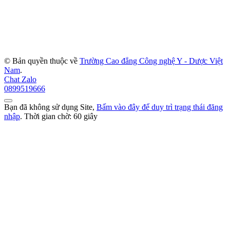
© Bản quyền thuộc về
Trường Cao đẳng Công nghệ Y - Dược Việt
Nam
.
Chat Zalo
0899519666
Bạn đã không sử dụng Site,
Bấm vào đây để duy trì trạng thái đăng
nhập
. Thời gian chờ:
60
giây