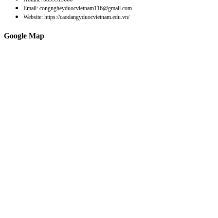
Email: congngheyduocvietnam116@gmail.com
Website: https://caodangyduocvietnam.edu.vn/
Google Map