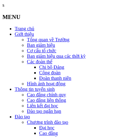
s
MENU
Trang chủ
Giới thiệu
Tổng quan về Trường
Ban giám hiệu
Cơ cấu tổ chức
Ban giám hiệu qua các thời kỳ
Các đoàn thể
Chi bộ Đảng
Công đoàn
Đoàn thanh niên
Hình ảnh hoạt động
Thông tin tuyển sinh
Cao đẳng chính quy
Cao đẳng liên thông
Liên kết đại học
Đào tạo ngắn hạn
Đào tạo
Chương trình đào tạo
Đại học
Cao đẳng