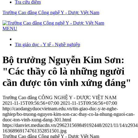
Tra cứu điểm
Trường Cao đẳng Công nghệ Y - Dược Việt Nam
MENU
Tin giáo dục - Y tế - Nghề nghiệp
Bộ trưởng Nguyễn Kim Sơn:
"Các thầy cô là những người
cần được tôn vinh xứng đáng"
Trường Cao đẳng CÔNG NGHỆ Y - DƯỢC VIỆT NAM
2021-11-15T09:56:56+07:00
2021-11-15T09:56:56+07:00
http://caodangyduocvietnam.edu.vn/tin-giao-duc-y-te-nghe-
nghiep/bo-truong-nguyen-kim-son-cac-thay-co-la-nhung-nguoi-can-
duoc-ton-vinh-xung-dang-301.html
https://danviet.mediacdn.vn/296231569849192448/2021/11/14/z29
16368969174761352851501.jpg
Trường Cao đẳng Công nghệ Y - Dược Việt Nam