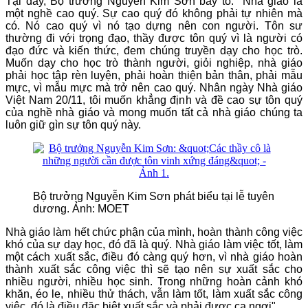
Tại đây, Bộ trưởng Nguyễn Kim Sơn bày tỏ: "Nhà giáo là
một nghề cao quý. Sự cao quý đó không phải tự nhiên mà
có. Nó cao quý vì nó tạo dựng nên con người. Tôn sư
thường đi với trọng đạo, thầy được tôn quý vì là người có
đạo đức và kiến thức, đem chúng truyền dạy cho học trò.
Muốn dạy cho học trò thành người, giỏi nghiệp, nhà giáo
phải học tập rèn luyện, phải hoàn thiện bản thân, phải mẫu
mực, vì mẫu mực mà trở nên cao quý. Nhân ngày Nhà giáo
Việt Nam 20/11, tôi muốn khẳng định và đề cao sự tôn quý
của nghề nhà giáo và mong muốn tất cả nhà giáo chúng ta
luôn giữ gìn sự tôn quý này.
Bộ trưởng Nguyễn Kim Sơn phát biểu tại lễ tuyên
dương. Ảnh: MOET
Nhà giáo làm hết chức phận của mình, hoàn thành công việc
khó của sự dạy học, đó đã là quý. Nhà giáo làm việc tốt, làm
một cách xuất sắc, điều đó càng quý hơn, vì nhà giáo hoàn
thành xuất sắc công việc thì sẽ tạo nên sự xuất sắc cho
nhiều người, nhiều học sinh. Trong những hoàn cảnh khó
khăn, éo le, nhiều thử thách, vẫn làm tốt, làm xuất sắc công
việc, đó là điều đặc biệt xuất sắc và phải được ca ngợi".