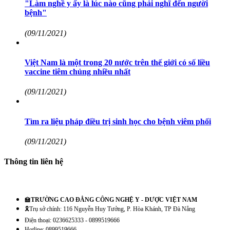
"Làm nghề y ấy là lúc nào cũng phải nghĩ đến người
bệnh"
(09/11/2021)
Việt Nam là một trong 20 nước trên thế giới có số liều
vaccine tiêm chủng nhiều nhất
(09/11/2021)
Tìm ra liệu pháp điều trị sinh học cho bệnh viêm phổi
(09/11/2021)
Thông tin liên hệ
🏫
TRƯỜNG CAO ĐẲNG CÔNG NGHỆ Y - DƯỢC VIỆT NAM
🎗️Trụ sở chính: 116 Nguyễn Huy Tưởng, P. Hòa Khánh, TP Đà Nẵng
Điện thoại: 0236625333 - 0899519666
Hotline: 0899519666