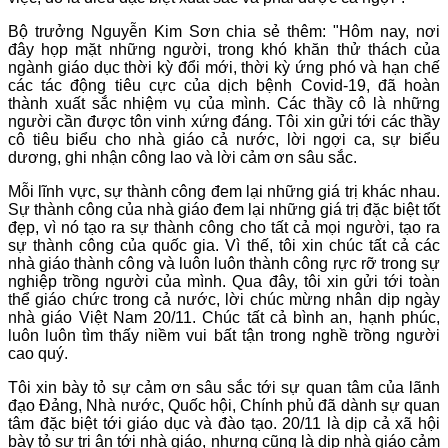
Bộ trưởng Nguyễn Kim Sơn chia sẻ thêm: "Hôm nay, nơi
đây họp mặt những người, trong khó khăn thử thách của
ngành giáo dục thời kỳ đổi mới, thời kỳ ứng phó và hạn chế
các tác động tiêu cực của dịch bệnh Covid-19, đã hoàn
thành xuất sắc nhiệm vụ của mình. Các thầy cô là những
người cần được tôn vinh xứng đáng. Tôi xin gửi tới các thầy
cô tiêu biểu cho nhà giáo cả nước, lời ngợi ca, sự biểu
dương, ghi nhận công lao và lời cảm ơn sâu sắc.
Mỗi lĩnh vực, sự thành công đem lại những giá trị khác nhau.
Sự thành công của nhà giáo đem lại những giá trị đặc biệt tốt
đẹp, vì nó tạo ra sự thành công cho tất cả mọi người, tạo ra
sự thành công của quốc gia. Vì thế, tôi xin chúc tất cả các
nhà giáo thành công và luôn luôn thành công rực rỡ trong sự
nghiệp trồng người của mình. Qua đây, tôi xin gửi tới toàn
thể giáo chức trong cả nước, lời chúc mừng nhân dịp ngày
nhà giáo Việt Nam 20/11. Chúc tất cả bình an, hạnh phúc,
luôn luôn tìm thấy niềm vui bất tận trong nghề trồng người
cao quý.
Tôi xin bày tỏ sự cảm ơn sâu sắc tới sự quan tâm của lãnh
đạo Đảng, Nhà nước, Quốc hội, Chính phủ đã dành sự quan
tâm đặc biệt tới giáo dục và đào tạo. 20/11 là dịp cả xã hội
bày tỏ sự tri ân tới nhà giáo, nhưng cũng là dịp nhà giáo cảm