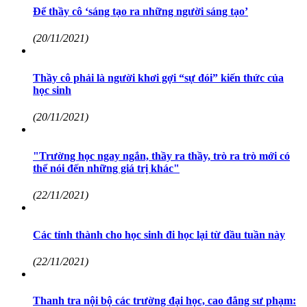
Để thầy cô ‘sáng tạo ra những người sáng tạo’
(20/11/2021)
Thầy cô phải là người khơi gợi “sự đói” kiến thức của
học sinh
(20/11/2021)
"Trường học ngay ngắn, thầy ra thầy, trò ra trò mới có
thể nói đến những giá trị khác"
(22/11/2021)
Các tỉnh thành cho học sinh đi học lại từ đầu tuần này
(22/11/2021)
Thanh tra nội bộ các trường đại học, cao đẳng sư phạm: