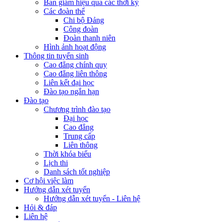
Ban giám hiệu qua các thời kỳ
Các đoàn thể
Chi bộ Đảng
Công đoàn
Đoàn thanh niên
Hình ảnh hoạt động
Thông tin tuyển sinh
Cao đẳng chính quy
Cao đẳng liên thông
Liên kết đại học
Đào tạo ngắn hạn
Đào tạo
Chương trình đào tạo
Đại học
Cao đẳng
Trung cấp
Liên thông
Thời khóa biểu
Lịch thi
Danh sách tốt nghiệp
Cơ hội việc làm
Hướng dẫn xét tuyển
Hướng dẫn xét tuyển - Liên hệ
Hỏi & đáp
Liên hệ