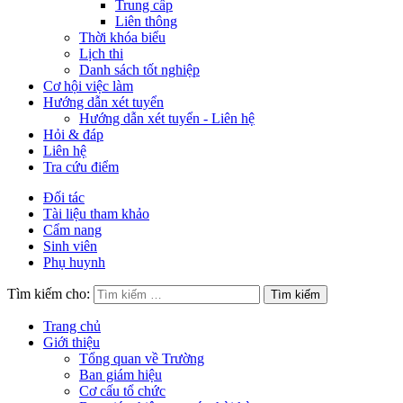
Trung cấp
Liên thông
Thời khóa biểu
Lịch thi
Danh sách tốt nghiệp
Cơ hội việc làm
Hướng dẫn xét tuyển
Hướng dẫn xét tuyển - Liên hệ
Hỏi & đáp
Liên hệ
Tra cứu điểm
Đối tác
Tài liệu tham khảo
Cẩm nang
Sinh viên
Phụ huynh
Tìm kiếm cho:
Trang chủ
Giới thiệu
Tổng quan về Trường
Ban giám hiệu
Cơ cấu tổ chức