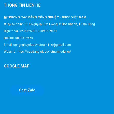
THÔNG TIN LIÊN HỆ
🏫
TRƯỜNG CAO ĐẲNG CÔNG NGHỆ Y - DƯỢC VIỆT NAM
🎗️Trụ sở chính: 116 Nguyễn Huy Tưởng, P. Hòa Khánh, TP Đà Nẵng
Điện thoại: 0236625333 - 0899519666
Hotline: 0899519666
Email: congngheyduocvietnam116@gmail.com
Website: https://caodangyduocvietnam.edu.vn/
GOOGLE MAP
Chat Zalo