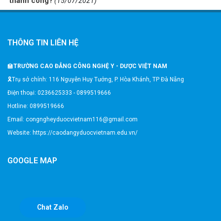
thành công?
(15/07/2021)
THÔNG TIN LIÊN HỆ
🏫
TRƯỜNG CAO ĐẲNG CÔNG NGHỆ Y - DƯỢC VIỆT NAM
🎗️Trụ sở chính: 116 Nguyễn Huy Tưởng, P. Hòa Khánh, TP Đà Nẵng
Điện thoại: 0236625333 - 0899519666
Hotline: 0899519666
Email: congngheyduocvietnam116@gmail.com
Website: https://caodangyduocvietnam.edu.vn/
GOOGLE MAP
Chat Zalo