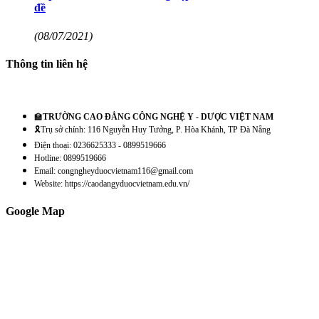
đề
(08/07/2021)
Thông tin liên hệ
🏫
TRƯỜNG CAO ĐẲNG CÔNG NGHỆ Y - DƯỢC VIỆT NAM
🎗️Trụ sở chính: 116 Nguyễn Huy Tưởng, P. Hòa Khánh, TP Đà Nẵng
Điện thoại: 0236625333 - 0899519666
Hotline: 0899519666
Email: congngheyduocvietnam116@gmail.com
Website: https://caodangyduocvietnam.edu.vn/
Google Map