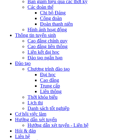
Ban giám hiệu qua các thời kỳ
Các đoàn thể
Chi bộ Đảng
Công đoàn
Đoàn thanh niên
Hình ảnh hoạt động
Thông tin tuyển sinh
Cao đẳng chính quy
Cao đẳng liên thông
Liên kết đại học
Đào tạo ngắn hạn
Đào tạo
Chương trình đào tạo
Đại học
Cao đẳng
Trung cấp
Liên thông
Thời khóa biểu
Lịch thi
Danh sách tốt nghiệp
Cơ hội việc làm
Hướng dẫn xét tuyển
Hướng dẫn xét tuyển - Liên hệ
Hỏi & đáp
Liên hệ