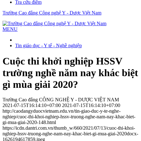
Tra cứu điểm
Trường Cao đẳng Công nghệ Y - Dược Việt Nam
MENU
Tin giáo dục - Y tế - Nghề nghiệp
Cuộc thi khởi nghiệp HSSV
trường nghề năm nay khác biệt
gì mùa giải 2020?
Trường Cao đẳng CÔNG NGHỆ Y - DƯỢC VIỆT NAM
2021-07-15T16:14:10+07:00
2021-07-15T16:14:10+07:00
http://caodangyduocvietnam.edu.vn/tin-giao-duc-y-te-nghe-
nghiep/cuoc-thi-khoi-nghiep-hssv-truong-nghe-nam-nay-khac-biet-
gi-mua-giai-2020-148.html
https://icdn.dantri.com.vn/thumb_w/660/2021/07/13/cuoc-thi-khoi-
nghiep-hssv-truong-nghe-nam-nay-khac-biet-gi-mua-giai-2020docx-
1626194617859.jpeg