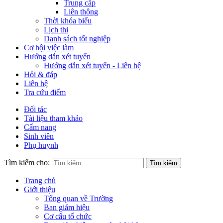
Trung cấp
Liên thông
Thời khóa biểu
Lịch thi
Danh sách tốt nghiệp
Cơ hội việc làm
Hướng dẫn xét tuyển
Hướng dẫn xét tuyển - Liên hệ
Hỏi & đáp
Liên hệ
Tra cứu điểm
Đối tác
Tài liệu tham khảo
Cẩm nang
Sinh viên
Phụ huynh
Tìm kiếm cho:
Trang chủ
Giới thiệu
Tổng quan về Trường
Ban giám hiệu
Cơ cấu tổ chức