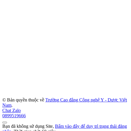
© Bản quyền thuộc về
Trường Cao đẳng Công nghệ Y - Dược Việt
Nam
.
Chat Zalo
0899519666
Bạn đã không sử dụng Site,
Bấm vào đây để duy trì trạng thái đăng