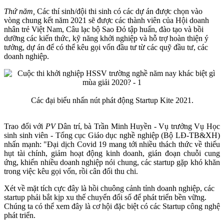
Thứ năm,
Các thí sinh/đội thi sinh có các dự án được chọn vào
vòng chung kết năm 2021 sẽ được các thành viên của Hội doanh
nhân trẻ Việt Nam, Câu lạc bộ Sao Đỏ tập huấn, đào tạo và bồi
dưỡng các kiến thức, kỹ năng khởi nghiệp và hỗ trợ hoàn thiện ý
tưởng, dự án để có thể kêu gọi vốn đầu tư từ các quỹ đầu tư, các
doanh nghiệp.
Các đại biểu nhấn nút phát động Startup Kite 2021.
Trao đổi với
PV
Dân trí, bà Trần Minh Huyền - Vụ trưởng Vụ Học
sinh sinh viên - Tổng cục Giáo dục nghề nghiệp (Bộ LĐ-TB&XH)
nhấn mạnh: "Đại dịch Covid 19 mang tới nhiều thách thức về thiếu
hụt tài chính, giảm hoạt động kinh doanh, gián đoạn chuỗi cung
ứng, khiến nhiều doanh nghiệp nói chung, các startup gặp khó khăn
trong việc kêu gọi vốn, rồi cân đối thu chi.
Xét về mặt tích cực đây là hồi chuông cảnh tỉnh doanh nghiệp, các
startup phải bắt kịp xu thế chuyển đổi số để phát triển bền vững.
Chúng ta có thể xem đây là cơ hội đặc biệt có các Startup công nghệ
phát triển.