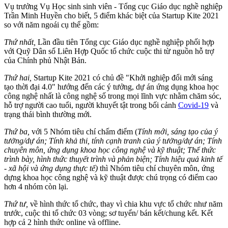
Vụ trưởng Vụ Học sinh sinh viên - Tổng cục Giáo dục nghề nghiệp
Trần Minh Huyền cho biết, 5 điểm khác biệt của Startup Kite 2021
so với năm ngoái cụ thể gồm:
Thứ nhất,
Lần đầu tiên Tổng cục Giáo dục nghề nghiệp phối hợp
với Quỹ Dân số Liên Hợp Quốc tổ chức cuộc thi từ nguồn hỗ trợ
của Chính phủ Nhật Bản.
Thứ hai,
Startup Kite 2021 có chủ đề "Khởi nghiệp đổi mới sáng
tạo thời đại 4.0" hướng đến các ý tưởng, dự án ứng dụng khoa học
công nghệ nhất là công nghệ số trong mọi lĩnh vực nhằm chăm sóc,
hỗ trợ người cao tuổi, người khuyết tật trong bối cảnh
Covid-19
và
trạng thái bình thường mới.
Thứ ba,
với 5 Nhóm tiêu chí chấm điểm (
Tính mới, sáng tạo của ý
tưởng/dự án;
Tính khả thi, tính cạnh tranh của ý tưởng/dự án;
Tính
chuyên môn, ứng dụng khoa học công nghệ và kỹ thuật;
Thể thức
trình bày, hình thức thuyết trình và phản biện;
Tính hiệu quả kinh tế
- xã hội và ứng dụng thực tế)
thì Nhóm tiêu chí chuyên môn, ứng
dựng khoa học công nghệ và kỹ thuật được chú trọng có điểm cao
hơn 4 nhóm còn lại.
Thứ tư,
về hình thức tổ chức, thay vì chia khu vực tổ chức như năm
trước, cuộc thi tổ chức 03 vòng; sơ tuyển/ bán kết/chung kết. Kết
hợp cả 2 hình thức online và offline.