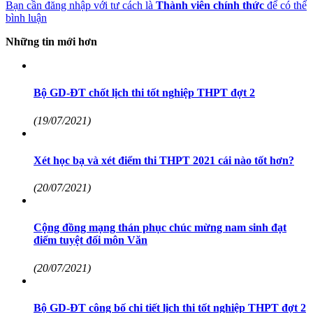
Bạn cần đăng nhập với tư cách là
Thành viên chính thức
để có thể
bình luận
Những tin mới hơn
Bộ GD-ĐT chốt lịch thi tốt nghiệp THPT đợt 2
(19/07/2021)
Xét học bạ và xét điểm thi THPT 2021 cái nào tốt hơn?
(20/07/2021)
Cộng đồng mạng thán phục chúc mừng nam sinh đạt
điểm tuyệt đối môn Văn
(20/07/2021)
Bộ GD-ĐT công bố chi tiết lịch thi tốt nghiệp THPT đợt 2