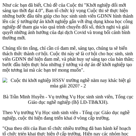
Như các bạn đã biết, Chủ đề của Cuộc thi "Khởi nghiệp đổi mới
sáng tạo thời đại 4.0", Ban tổ chức kỳ vọng Cuộc thi sẽ thực hiện
những bước đầu tiên giúp cho học sinh sinh viên GDNN hình thành
lên các ý tưởng/dự án khởi nghiệp gắn với ứng dụng khoa học công
nghiệp để tham gia vào quá trình chuyển đổi số, thích nghi và giải
quyết những ảnh hưởng của đại dịch Covid và trong bối cảnh bình
thường mới.
Chúng tôi tin rằng, chỉ cần có đam mê, sáng tạo, chúng ta sẽ biến
thách thức thành cơ hội. Cuộc thi này sẽ là cơ hội cho học sinh, sinh
viên GDNN thể hiện đam mê, và phát huy sự sáng tạo của bản thân;
bước đầu hiện thực hóa những ý tưởng và dự án để khởi nghiệp tạo
một tương lai mà các bạn trẻ mong muốn".
Bà Trần Minh Huyền - Vụ trưởng Vụ Học sinh sinh viên, Tổng cục
Giáo dục nghề nghiệp (Bộ LĐ-TB&XH).
Theo Vụ trưởng Vụ Học sinh sinh viên - Tổng cục Giáo dục nghề
nghiệp, cuộc thi hiện đang triển khai ở vòng cấp trường.
"Qua theo dõi của Ban tổ chức nhiều trường đã ban hành kế hoạch
tổ chức triẻn khai thực hiện ở cấp trường. Hiện nay các nhóm học