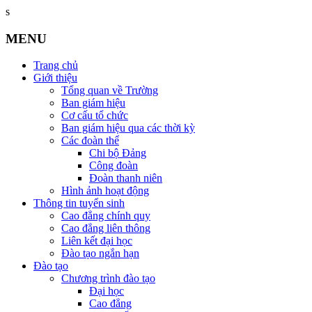
s
MENU
Trang chủ
Giới thiệu
Tổng quan về Trường
Ban giám hiệu
Cơ cấu tổ chức
Ban giám hiệu qua các thời kỳ
Các đoàn thể
Chi bộ Đảng
Công đoàn
Đoàn thanh niên
Hình ảnh hoạt động
Thông tin tuyển sinh
Cao đẳng chính quy
Cao đẳng liên thông
Liên kết đại học
Đào tạo ngắn hạn
Đào tạo
Chương trình đào tạo
Đại học
Cao đẳng