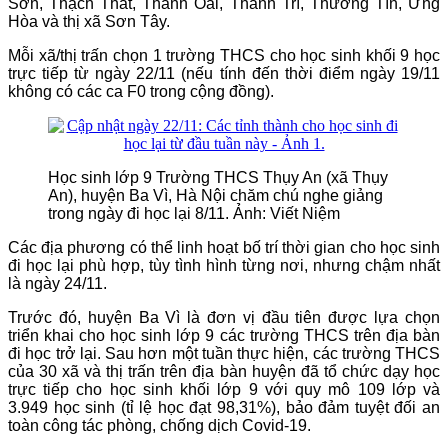
Sơn, Thạch Thất, Thanh Oai, Thanh Trì, Thường Tín, Ứng
Hòa và thị xã Sơn Tây.
Mỗi xã/thị trấn chọn 1 trường THCS cho học sinh khối 9 học
trực tiếp từ ngày 22/11 (nếu tính đến thời điểm ngày 19/11
không có các ca F0 trong cộng đồng).
Học sinh lớp 9 Trường THCS Thụy An (xã Thụy
An), huyện Ba Vì, Hà Nội chăm chú nghe giảng
trong ngày đi học lại 8/11. Ảnh: Viết Niệm
Các địa phương có thể linh hoạt bố trí thời gian cho học sinh
đi học lại phù hợp, tùy tình hình từng nơi, nhưng chậm nhất
là ngày 24/11.
Trước đó, huyện Ba Vì là đơn vị đầu tiên được lựa chọn
triển khai cho học sinh lớp 9 các trường THCS trên địa bàn
đi học trở lại. Sau hơn một tuần thực hiện, các trường THCS
của 30 xã và thị trấn trên địa bàn huyện đã tổ chức dạy học
trực tiếp cho học sinh khối lớp 9 với quy mô 109 lớp và
3.949 học sinh (tỉ lệ học đạt 98,31%), bảo đảm tuyệt đối an
toàn công tác phòng, chống dịch Covid-19.