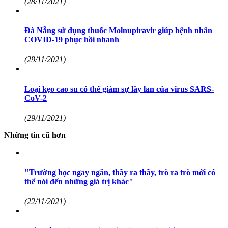
(28/11/2021)
Đà Nẵng sử dụng thuốc Molnupiravir giúp bệnh nhân
COVID-19 phục hồi nhanh
(29/11/2021)
Loại kẹo cao su có thể giảm sự lây lan của virus SARS-
CoV-2
(29/11/2021)
Những tin cũ hơn
"Trường học ngay ngắn, thầy ra thầy, trò ra trò mới có
thể nói đến những giá trị khác"
(22/11/2021)