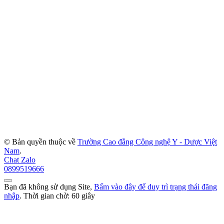
© Bản quyền thuộc về
Trường Cao đẳng Công nghệ Y - Dược Việt
Nam
.
Chat Zalo
0899519666
Bạn đã không sử dụng Site,
Bấm vào đây để duy trì trạng thái đăng
nhập
. Thời gian chờ:
60
giây