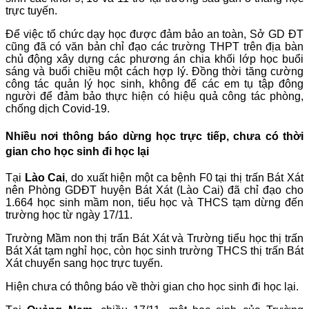
trực tuyến.
Để việc tổ chức dạy học được đảm bảo an toàn, Sở GD ĐT
cũng đã có văn bản chỉ đạo các trường THPT trên địa bàn
chủ động xây dựng các phương án chia khối lớp học buổi
sáng và buổi chiều một cách hợp lý. Đồng thời tăng cường
công tác quản lý học sinh, không để các em tụ tập đông
người để đảm bảo thực hiện có hiệu quả công tác phòng,
chống dịch Covid-19.
Nhiều nơi thông báo dừng học trực tiếp, chưa có thời
gian cho học sinh đi học lại
Tại
Lào Cai
, do xuất hiện một ca bệnh F0 tại thị trấn Bát Xát
nên Phòng GDĐT huyện Bát Xát (Lào Cai) đã chỉ đạo cho
1.664 học sinh mầm non, tiểu học và THCS tạm dừng đến
trường học từ ngày 17/11.
Trường Mầm non thị trấn Bát Xát và Trường tiểu học thị trấn
Bát Xát tạm nghỉ học, còn học sinh trường THCS thị trấn Bát
Xát chuyển sang học trực tuyến.
Hiện chưa có thông báo về thời gian cho học sinh đi học lại.