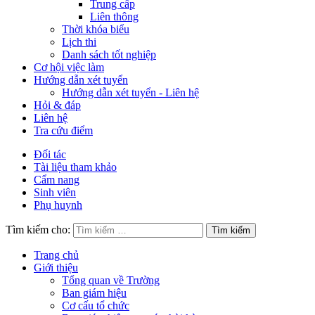
Trung cấp
Liên thông
Thời khóa biểu
Lịch thi
Danh sách tốt nghiệp
Cơ hội việc làm
Hướng dẫn xét tuyển
Hướng dẫn xét tuyển - Liên hệ
Hỏi & đáp
Liên hệ
Tra cứu điểm
Đối tác
Tài liệu tham khảo
Cẩm nang
Sinh viên
Phụ huynh
Tìm kiếm cho:
Trang chủ
Giới thiệu
Tổng quan về Trường
Ban giám hiệu
Cơ cấu tổ chức