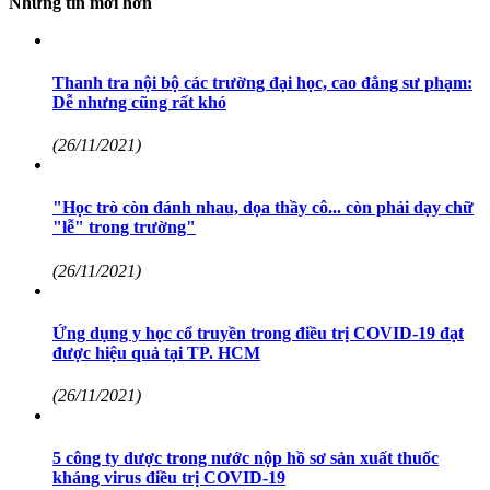
Những tin mới hơn
Thanh tra nội bộ các trường đại học, cao đẳng sư phạm:
Dễ nhưng cũng rất khó
(26/11/2021)
"Học trò còn đánh nhau, dọa thầy cô... còn phải dạy chữ
"lễ" trong trường"
(26/11/2021)
Ứng dụng y học cổ truyền trong điều trị COVID-19 đạt
được hiệu quả tại TP. HCM
(26/11/2021)
5 công ty dược trong nước nộp hồ sơ sản xuất thuốc
kháng virus điều trị COVID-19