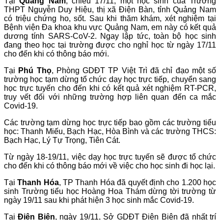
Tại
Quảng Nam
, chiều 17/11, một học sinh của Trường
THPT Nguyễn Duy Hiệu, thị xã Điện Bàn, tỉnh Quảng Nam
có triệu chứng ho, sốt. Sau khi thăm khám, xét nghiệm tại
Bệnh viện Đa khoa khu vực Quảng Nam, em này có kết quả
dương tính SARS-CoV-2. Ngay lập tức, toàn bộ học sinh
đang theo học tại trường được cho nghỉ học từ ngày 17/11
cho đến khi có thông báo mới.
Tại
Phú Thọ
, Phòng GDĐT TP Việt Trì đã chỉ đạo một số
trường học tạm dừng tổ chức dạy học trực tiếp, chuyển sang
học trực tuyến cho đến khi có kết quả xét nghiệm RT-PCR,
truy vết đối với những trường hợp liên quan đến ca mắc
Covid-19.
Các trường tạm dừng học trực tiếp bao gồm các trường tiểu
học: Thanh Miếu, Bạch Hạc, Hòa Bình và các trường THCS:
Bạch Hạc, Lý Tự Trọng, Tiên Cát.
Từ ngày 18-19/11, việc dạy học trực tuyến sẽ được tổ chức
cho đến khi có thông báo mới về việc cho học sinh đi học lại.
Tại
Thanh Hóa
, TP Thanh Hóa đã quyết định cho 1.200 học
sinh Trường tiểu học Hoàng Hoa Thám dừng tời trường từ
ngày 19/11 sau khi phát hiện 3 học sinh mắc Covid-19.
Tại
Điện Biên
, ngày 19/11, Sở GDĐT Điện Biên đã nhất trí