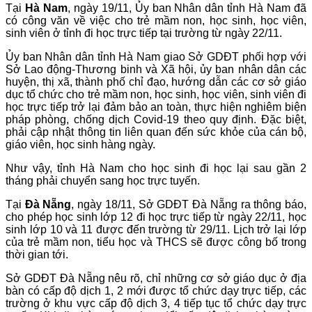
Tại
Hà Nam
, ngày 19/11, Ủy ban Nhân dân tỉnh Hà Nam đã
có công văn về việc cho trẻ mầm non, học sinh, học viên,
sinh viên ở tỉnh đi học trực tiếp tại trường từ ngày 22/11.
Ủy ban Nhân dân tỉnh Hà Nam giao Sở GDĐT phối hợp với
Sở Lao động-Thương binh và Xã hội, ủy ban nhân dân các
huyện, thị xã, thành phố chỉ đạo, hướng dẫn các cơ sở giáo
dục tổ chức cho trẻ mầm non, học sinh, học viên, sinh viên đi
học trực tiếp trở lại đảm bảo an toàn, thực hiện nghiêm biện
pháp phòng, chống dịch Covid-19 theo quy định. Đặc biệt,
phải cập nhật thông tin liên quan đến sức khỏe của cán bộ,
giáo viên, học sinh hàng ngày.
Như vậy, tỉnh Hà Nam cho học sinh đi học lại sau gần 2
tháng phải chuyển sang học trực tuyến.
Tại
Đà Nẵng
, ngày 18/11, Sở GDĐT Đà Nẵng ra thông báo,
cho phép học sinh lớp 12 đi học trực tiếp từ ngày 22/11, học
sinh lớp 10 và 11 được đến trường từ 29/11. Lịch trở lại lớp
của trẻ mầm non, tiểu học và THCS sẽ được công bố trong
thời gian tới.
Sở GDĐT Đà Nẵng nêu rõ, chỉ những cơ sở giáo dục ở địa
bàn có cấp độ dịch 1, 2 mới được tổ chức dạy trực tiếp, các
trường ở khu vực cấp độ dịch 3, 4 tiếp tục tổ chức dạy trực