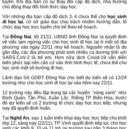
tuyến. Khi địa bàn có sự thay đổi cấp độ dịch, nhà trường
chủ động thay đổi hình thức dạy học.
Với những địa bàn cấp độ dịch 3, 4 chưa thể cho
học sinh
đi học lại
, cơ sở giáo dục chịu trách nhiệm hướng dẫn, tổ
chức dạy học trực tuyến cho trẻ theo kế hoạch.
Tại
Đồng Nai
, tối 21/11, UBND tỉnh Đồng Nai ra quyết định
về việc tạm ngừng việc cho học sinh đi học lại ở một số địa
phương vào ngày 22/11 như kế hoạch. Nguyên nhân là do
gần đây, các địa phương phát sinh nhiều ca dương tính với
SARS-CoV-2 là trẻ em. Hơn nữa dịch Covid-19 vẫn diễn
biến phức tạp nên căn cứ vào tình hình thực tế, chưa thể cho
học sinh một số trường đi học.
Lãnh đạo Sở GDĐT Đồng Nai cho biết dự kiến sẽ có 12/24
trường như cho
học sinh đi học lại
vào hôm nay 22/11.
12 trường này đều tập trung tại các huyện "vùng xanh" như
Định Quán, Tân Phú, Xuân Lộc. Riêng TP Biên Hòa, trước
đó dự kiến sẽ có 2 trường tổ chức dạy học trực tiếp, nhưng
nay đã quyết định hoãn.
Tại
Nghệ An
, sau 1 tuần triển khai dạy học trực tiếp cho khối
lớp 12, sáng nay (22/11), TP Vinh quyết định tiếp tục cho học
sinh các khối 9, 10 và 11 trở lại trường sau gần 3 tháng học