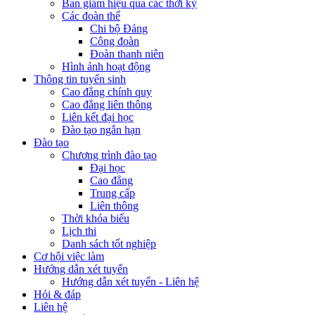
Ban giám hiệu qua các thời kỳ
Các đoàn thể
Chi bộ Đảng
Công đoàn
Đoàn thanh niên
Hình ảnh hoạt động
Thông tin tuyển sinh
Cao đẳng chính quy
Cao đẳng liên thông
Liên kết đại học
Đào tạo ngắn hạn
Đào tạo
Chương trình đào tạo
Đại học
Cao đẳng
Trung cấp
Liên thông
Thời khóa biểu
Lịch thi
Danh sách tốt nghiệp
Cơ hội việc làm
Hướng dẫn xét tuyển
Hướng dẫn xét tuyển - Liên hệ
Hỏi & đáp
Liên hệ