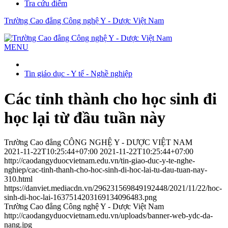
Tra cứu điểm
Trường Cao đẳng Công nghệ Y - Dược Việt Nam
MENU
Tin giáo dục - Y tế - Nghề nghiệp
Các tỉnh thành cho học sinh đi
học lại từ đầu tuần này
Trường Cao đẳng CÔNG NGHỆ Y - DƯỢC VIỆT NAM
2021-11-22T10:25:44+07:00
2021-11-22T10:25:44+07:00
http://caodangyduocvietnam.edu.vn/tin-giao-duc-y-te-nghe-
nghiep/cac-tinh-thanh-cho-hoc-sinh-di-hoc-lai-tu-dau-tuan-nay-
310.html
https://danviet.mediacdn.vn/296231569849192448/2021/11/22/hoc-
sinh-di-hoc-lai-1637514203169134096483.png
Trường Cao đẳng Công nghệ Y - Dược Việt Nam
http://caodangyduocvietnam.edu.vn/uploads/banner-web-ydc-da-
nang.jpg