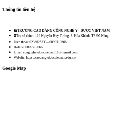
Thông tin liên hệ
🏫
TRƯỜNG CAO ĐẲNG CÔNG NGHỆ Y - DƯỢC VIỆT NAM
🎗️Trụ sở chính: 116 Nguyễn Huy Tưởng, P. Hòa Khánh, TP Đà Nẵng
Điện thoại: 0236625333 - 0899519666
Hotline: 0899519666
Email: congngheyduocvietnam116@gmail.com
Website: https://caodangyduocvietnam.edu.vn/
Google Map