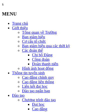
s
MENU
Trang chủ
Giới thiệu
Tổng quan về Trường
Ban giám hiệu
Cơ cấu tổ chức
Ban giám hiệu qua các thời kỳ
Các đoàn thể
Chi bộ Đảng
Công đoàn
Đoàn thanh niên
Hình ảnh hoạt động
Thông tin tuyển sinh
Cao đẳng chính quy
Cao đẳng liên thông
Liên kết đại học
Đào tạo ngắn hạn
Đào tạo
Chương trình đào tạo
Đại học
Cao đẳng