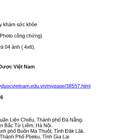
ấy khám sức khỏe
( Photo công chứng)
à 04 ảnh ( 4x6).
 Dược Việt Nam
gyduocvietnam.edu.vn/mypage/38557.html
66
uận Liên Chiểu, Thành phố Đà Nẵng.
ận Bắc Từ Liêm, Hà Nội.
ành phố Buôn Ma Thuột, Tỉnh Đăk Lăk.
 Thành Phố Plieku, Tỉnh Gia Lai