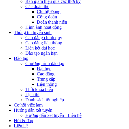
Ban giám hiệu qua các thời kỳ
Các đoàn thể
Chi bộ Đảng
Công đoàn
Đoàn thanh niên
Hình ảnh hoạt động
Thông tin tuyển sinh
Cao đẳng chính quy
Cao đẳng liên thông
Liên kết đại học
Đào tạo ngắn hạn
Đào tạo
Chương trình đào tạo
Đại học
Cao đẳng
Trung cấp
Liên thông
Thời khóa biểu
Lịch thi
Danh sách tốt nghiệp
Cơ hội việc làm
Hướng dẫn xét tuyển
Hướng dẫn xét tuyển - Liên hệ
Hỏi & đáp
Liên hệ