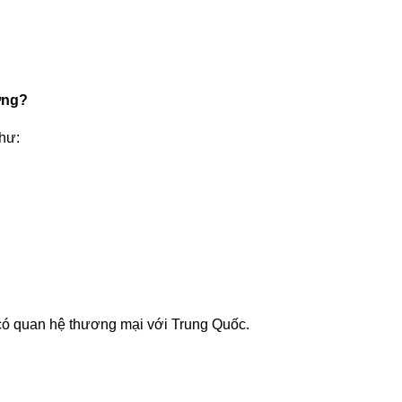
ờng?
như:
y có quan hệ thương mại với Trung Quốc.