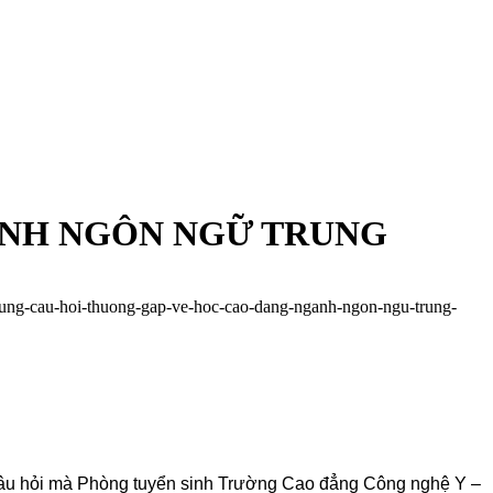
ÀNH NGÔN NGỮ TRUNG
nhung-cau-hoi-thuong-gap-ve-hoc-cao-dang-nganh-ngon-ngu-trung-
ố câu hỏi mà Phòng tuyển sinh Trường Cao đẳng Công nghệ Y –