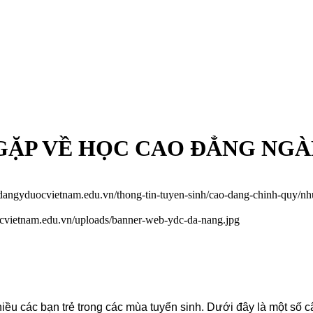
GẶP VỀ HỌC CAO ĐẲNG NG
odangyduocvietnam.edu.vn/thong-tin-tuyen-sinh/cao-dang-chinh-quy/
ocvietnam.edu.vn/uploads/banner-web-ydc-da-nang.jpg
hiều các bạn trẻ trong các mùa tuyển sinh. Dưới đây là một s