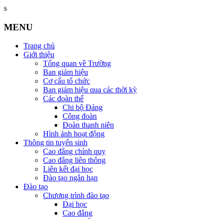
s
MENU
Trang chủ
Giới thiệu
Tổng quan về Trường
Ban giám hiệu
Cơ cấu tổ chức
Ban giám hiệu qua các thời kỳ
Các đoàn thể
Chi bộ Đảng
Công đoàn
Đoàn thanh niên
Hình ảnh hoạt động
Thông tin tuyển sinh
Cao đẳng chính quy
Cao đẳng liên thông
Liên kết đại học
Đào tạo ngắn hạn
Đào tạo
Chương trình đào tạo
Đại học
Cao đẳng