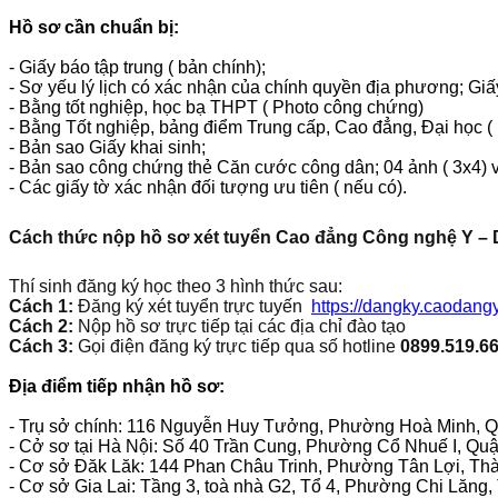
Hồ sơ cần chuẩn bị:
- Giấy báo tập trung ( bản chính);
- Sơ yếu lý lịch có xác nhận của chính quyền địa phương; Gi
- Bằng tốt nghiệp, học bạ THPT ( Photo công chứng)
- Bằng Tốt nghiệp, bảng điểm Trung cấp, Cao đẳng, Đại học 
- Bản sao Giấy khai sinh;
- Bản sao công chứng thẻ Căn cước công dân; 04 ảnh ( 3x4) v
- Các giấy tờ xác nhận đối tượng ưu tiên ( nếu có).
Cách thức nộp hồ sơ xét tuyển Cao đẳng Công nghệ Y –
Thí sinh đăng ký học theo 3 hình thức sau:
Cách 1:
Đăng ký xét tuyển trực tuyến
https://dangky.caodan
Cách 2:
Nộp hồ sơ trực tiếp tại các địa chỉ đào tạo
Cách 3:
Gọi điện đăng ký trực tiếp qua số hotline
0899.519.6
Địa điểm tiếp nhận hồ sơ:
- Trụ sở chính: 116 Nguyễn Huy Tưởng, Phường Hoà Minh, Q
- Cở sơ tại Hà Nội: Số 40 Trần Cung, Phường Cổ Nhuế I, Qu
- Cơ sở Đăk Lăk: 144 Phan Châu Trinh, Phường Tân Lợi, Th
- Cơ sở Gia Lai: Tầng 3, toà nhà G2, Tổ 4, Phường Chi Lăng,