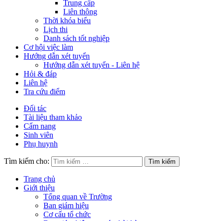
Trung cấp
Liên thông
Thời khóa biểu
Lịch thi
Danh sách tốt nghiệp
Cơ hội việc làm
Hướng dẫn xét tuyển
Hướng dẫn xét tuyển - Liên hệ
Hỏi & đáp
Liên hệ
Tra cứu điểm
Đối tác
Tài liệu tham khảo
Cẩm nang
Sinh viên
Phụ huynh
Tìm kiếm cho:
Trang chủ
Giới thiệu
Tổng quan về Trường
Ban giám hiệu
Cơ cấu tổ chức