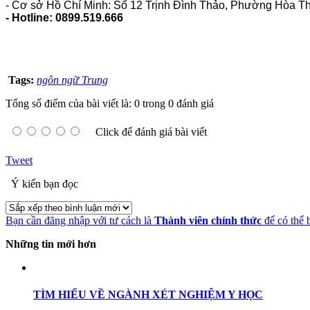
- Cơ sở Hồ Chí Minh: Số 12 Trịnh Đình Thảo, Phường Hòa T
- Hotline: 0899.519.666
Tags:
ngôn ngữ Trung
Tổng số điểm của bài viết là: 0 trong 0 đánh giá
Click để đánh giá bài viết
Tweet
Ý kiến bạn đọc
Bạn cần đăng nhập với tư cách là
Thành viên chính thức
để có thể 
Những tin mới hơn
TÌM HIỂU VỀ NGÀNH XÉT NGHIỆM Y HỌC