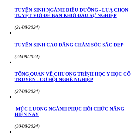
TUYỂN SINH NGÀNH ĐIỀU DƯỠNG - LỰA CHỌN
TUYỆT VỜI ĐỂ BẠN KHỞI ĐẦU SỰ NGHIỆP
(21/08/2024)
TUYỂN SINH CAO ĐẲNG CHĂM SÓC SẮC ĐẸP
(24/08/2024)
TỔNG QUAN VỀ CHƯƠNG TRÌNH HỌC Y HỌC CỔ
TRUYỀN - CƠ HỘI NGHỀ NGHIỆP
(27/08/2024)
MỨC LƯƠNG NGÀNH PHỤC HỒI CHỨC NĂNG
HIỆN NAY
(30/08/2024)