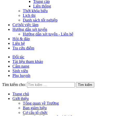
Trung cấp
Liên thông
Thời khóa biểu
Lịch thi
Danh sách tốt nghiệp
Cơ hội việc làm
Hướng dẫn xét tuyển
Hướng dẫn xét tuyển - Liên hệ
Hỏi & đáp
Liên hệ
Tra cứu điểm
Đối tác
Tài liệu tham khảo
Cẩm nang
Sinh viên
Phụ huynh
Tìm kiếm cho:
Trang chủ
Giới thiệu
Tổng quan về Trường
Ban giám hiệu
Cơ cấu tổ chức