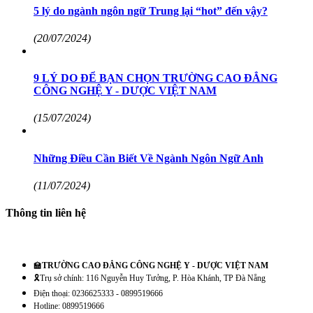
5 lý do ngành ngôn ngữ Trung lại “hot” đến vậy?
(20/07/2024)
9 LÝ DO ĐỂ BẠN CHỌN TRƯỜNG CAO ĐẲNG
CÔNG NGHỆ Y - DƯỢC VIỆT NAM
(15/07/2024)
Những Điều Cần Biết Về Ngành Ngôn Ngữ Anh
(11/07/2024)
Thông tin liên hệ
🏫
TRƯỜNG CAO ĐẲNG CÔNG NGHỆ Y - DƯỢC VIỆT NAM
🎗️Trụ sở chính: 116 Nguyễn Huy Tưởng, P. Hòa Khánh, TP Đà Nẵng
Điện thoại: 0236625333 - 0899519666
Hotline: 0899519666