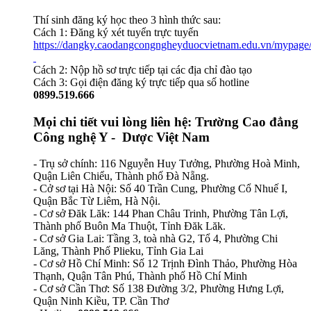
Thí sinh đăng ký học theo 3 hình thức sau:
Cách 1: Đăng ký xét tuyển trực tuyến
https://dangky.caodangcongngheyduocvietnam.edu.vn/mypage
Cách 2: Nộp hồ sơ trực tiếp tại các địa chỉ đào tạo
Cách 3: Gọi điện đăng ký trực tiếp qua số hotline
0899.519.666
Mọi chi tiết vui lòng liên hệ: Trường Cao đẳng
Công nghệ Y - Dược Việt Nam
- Trụ sở chính: 116 Nguyễn Huy Tưởng, Phường Hoà Minh,
Quận Liên Chiểu, Thành phố Đà Nẵng.
- Cở sơ tại Hà Nội: Số 40 Trần Cung, Phường Cổ Nhuế I,
Quận Bắc Từ Liêm, Hà Nội.
- Cơ sở Đăk Lăk: 144 Phan Châu Trinh, Phường Tân Lợi,
Thành phố Buôn Ma Thuột, Tỉnh Đăk Lăk.
- Cơ sở Gia Lai: Tầng 3, toà nhà G2, Tổ 4, Phường Chi
Lăng, Thành Phố Plieku, Tỉnh Gia Lai
- Cơ sở Hồ Chí Minh: Số 12 Trịnh Đình Thảo, Phường Hòa
Thạnh, Quận Tân Phú, Thành phố Hồ Chí Minh
- Cơ sở Cần Thơ: Số 138 Đường 3/2, Phường Hưng Lợi,
Quận Ninh Kiều, TP. Cần Thơ