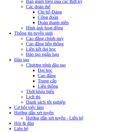
Ban giám hiệu qua các thời kỳ
Các đoàn thể
Chi bộ Đảng
Công đoàn
Đoàn thanh niên
Hình ảnh hoạt động
Thông tin tuyển sinh
Cao đẳng chính quy
Cao đẳng liên thông
Liên kết đại học
Đào tạo ngắn hạn
Đào tạo
Chương trình đào tạo
Đại học
Cao đẳng
Trung cấp
Liên thông
Thời khóa biểu
Lịch thi
Danh sách tốt nghiệp
Cơ hội việc làm
Hướng dẫn xét tuyển
Hướng dẫn xét tuyển - Liên hệ
Hỏi & đáp
Liên hệ