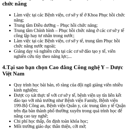
chức năng
Làm việc tại các Bệnh viện, cơ sở y tế ở Khoa Phục hồi chức
năng;
Trung tâm Điều dưỡng – Phục hồi chức năng;
Trung tâm Chỉnh hình – Phục hồi chức năng ở các cơ sở y tế
công lập hay tư nhân trong nước;
Làm việc tại các Bệnh viện, cơ sở y tế, trung tâm Phục hồi
chức năng nước ngoài;
Giảng dạy và nghiên cứu tại các cơ sở đào tạo y tế, viên
nghiên cứu tùy theo năng lực;...
4.Tại sao bạn chọn Cao đẳng Công nghệ Y – Dược
Việt Nam
Quy trình học bài bản, rõ ràng của đội ngũ giảng viên nhiều
kinh nghiệm;
Được cọ xát thực tế với cơ sở y tế, bệnh viện uy tín liên kết
đào tạo với nhà trường như Bệnh viện Family, Bệnh viện
199-Bộ Công an, Bệnh viện Quân y, các trung tâm y tế Quận
trên địa bàn thành phố thường xuyên trong quá trình học để
nâng cao tay nghề;
Chi phí học thấp, ổn định toàn khóa học;
Môi trường giáo dục thân thiện, cởi mở;