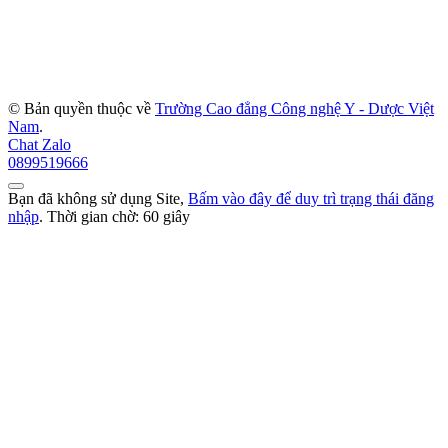
© Bản quyền thuộc về
Trường Cao đẳng Công nghệ Y - Dược Việt
Nam
.
Chat Zalo
0899519666
Bạn đã không sử dụng Site,
Bấm vào đây để duy trì trạng thái đăng
nhập
. Thời gian chờ:
60
giây