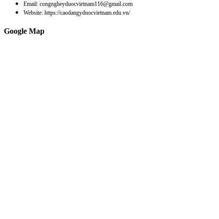
Email: congngheyduocvietnam116@gmail.com
Website: https://caodangyduocvietnam.edu.vn/
Google Map