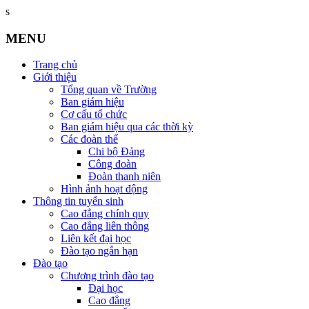
s
MENU
Trang chủ
Giới thiệu
Tổng quan về Trường
Ban giám hiệu
Cơ cấu tổ chức
Ban giám hiệu qua các thời kỳ
Các đoàn thể
Chi bộ Đảng
Công đoàn
Đoàn thanh niên
Hình ảnh hoạt động
Thông tin tuyển sinh
Cao đẳng chính quy
Cao đẳng liên thông
Liên kết đại học
Đào tạo ngắn hạn
Đào tạo
Chương trình đào tạo
Đại học
Cao đẳng