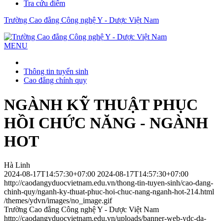
Tra cứu điểm
Trường Cao đẳng Công nghệ Y - Dược Việt Nam
MENU
Thông tin tuyển sinh
Cao đẳng chính quy
NGÀNH KỸ THUẬT PHỤC
HỒI CHỨC NĂNG - NGÀNH
HOT
Hà Linh
2024-08-17T14:57:30+07:00
2024-08-17T14:57:30+07:00
http://caodangyduocvietnam.edu.vn/thong-tin-tuyen-sinh/cao-dang-
chinh-quy/nganh-ky-thuat-phuc-hoi-chuc-nang-nganh-hot-214.html
/themes/ydvn/images/no_image.gif
Trường Cao đẳng Công nghệ Y - Dược Việt Nam
http://caodangyduocvietnam.edu.vn/uploads/banner-web-ydc-da-