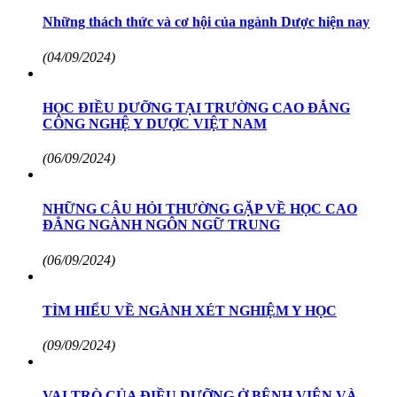
Những thách thức và cơ hội của ngành Dược hiện nay
(04/09/2024)
HỌC ĐIỀU DƯỠNG TẠI TRƯỜNG CAO ĐẲNG
CÔNG NGHỆ Y DƯỢC VIỆT NAM
(06/09/2024)
NHỮNG CÂU HỎI THƯỜNG GẶP VỀ HỌC CAO
ĐẲNG NGÀNH NGÔN NGỮ TRUNG
(06/09/2024)
TÌM HIỂU VỀ NGÀNH XÉT NGHIỆM Y HỌC
(09/09/2024)
VAI TRÒ CỦA ĐIỀU DƯỠNG Ở BỆNH VIỆN VÀ