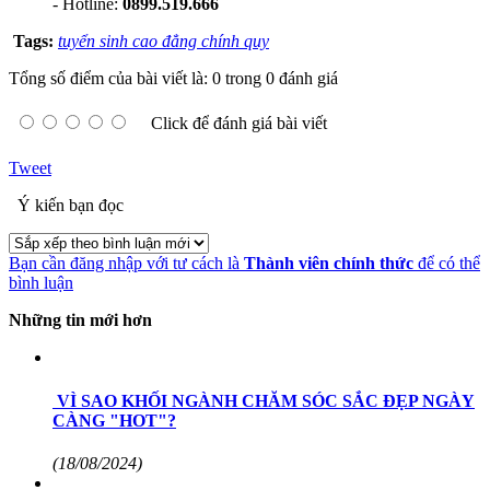
- Hotline:
0899.519.666
Tags:
tuyển sinh cao đẳng chính quy
Tổng số điểm của bài viết là: 0 trong 0 đánh giá
Click để đánh giá bài viết
Tweet
Ý kiến bạn đọc
Bạn cần đăng nhập với tư cách là
Thành viên chính thức
để có thể
bình luận
Những tin mới hơn
​ VÌ SAO KHỐI NGÀNH CHĂM SÓC SẮC ĐẸP NGÀY
CÀNG "HOT"?
(18/08/2024)