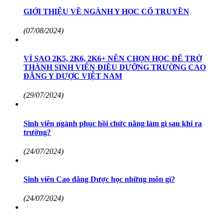
GIỚI THIỆU VỀ NGÀNH Y HỌC CỔ TRUYỀN
(07/08/2024)
VÌ SAO 2K5, 2K6, 2K6+ NÊN CHỌN HỌC ĐỂ TRỞ
THÀNH SINH VIÊN ĐIỀU DƯỠNG TRƯỜNG CAO
ĐẲNG Y DƯỢC VIỆT NAM
(29/07/2024)
Sinh viên ngành phục hồi chức năng làm gì sau khi ra
trường?
(24/07/2024)
Sinh viên Cao đẳng Dược học những môn gì?
(24/07/2024)