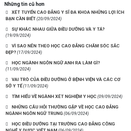
Những tin cũ hơn
XÉT TUYỂN CAO ĐẲNG Y SĨ ĐA KHOA NHỮNG LỢI ÍCH
BẠN CẦN BIẾT
(20/09/2024)
SỰ KHÁC NHAU GIỮA ĐIỀU DƯỠNG VÀ Y TÁ?
(19/09/2024)
VÌ SAO NÊN THEO HỌC CAO ĐẲNG CHĂM SÓC SẮC
ĐẸP?
(17/09/2024)
HỌC NGÀNH NGÔN NGỮ ANH RA LÀM GÌ?
(11/09/2024)
VAI TRÒ CỦA ĐIỀU DƯỠNG Ở BỆNH VIỆN VÀ CÁC CƠ
SỞ Y TẾ
(11/09/2024)
TÌM HIỂU VỀ NGÀNH XÉT NGHIỆM Y HỌC
(09/09/2024)
NHỮNG CÂU HỎI THƯỜNG GẶP VỀ HỌC CAO ĐẲNG
NGÀNH NGÔN NGỮ TRUNG
(06/09/2024)
HỌC ĐIỀU DƯỠNG TẠI TRƯỜNG CAO ĐẲNG CÔNG
NGHỆ Y DƯỢC VIỆT NAM
(06/09/2024)