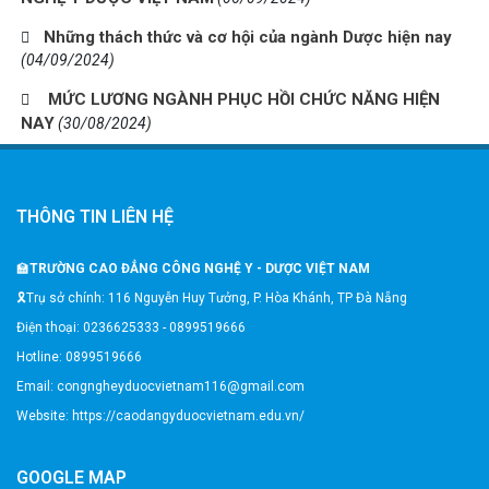
Những thách thức và cơ hội của ngành Dược hiện nay
(04/09/2024)
MỨC LƯƠNG NGÀNH PHỤC HỒI CHỨC NĂNG HIỆN
NAY
(30/08/2024)
THÔNG TIN LIÊN HỆ
🏫
TRƯỜNG CAO ĐẲNG CÔNG NGHỆ Y - DƯỢC VIỆT NAM
🎗️Trụ sở chính: 116 Nguyễn Huy Tưởng, P. Hòa Khánh, TP Đà Nẵng
Điện thoại: 0236625333 - 0899519666
Hotline: 0899519666
Email: congngheyduocvietnam116@gmail.com
Website: https://caodangyduocvietnam.edu.vn/
GOOGLE MAP