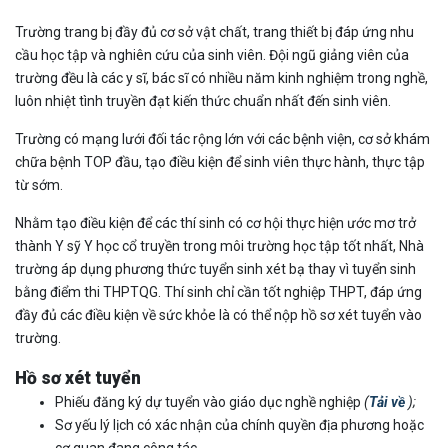
Trường trang bị đầy đủ cơ sở vật chất, trang thiết bị đáp ứng nhu
cầu học tập và nghiên cứu của sinh viên. Đội ngũ giảng viên của
trường đều là các y sĩ, bác sĩ có nhiều năm kinh nghiệm trong nghề,
luôn nhiệt tình truyền đạt kiến thức chuẩn nhất đến sinh viên.
Trường có mạng lưới đối tác rộng lớn với các bệnh viện, cơ sở khám
chữa bệnh TOP đầu, tạo điều kiện để sinh viên thực hành, thực tập
từ sớm.
Nhằm tạo điều kiện để các thí sinh có cơ hội thực hiện ước mơ trở
thành Y sỹ Y học cổ truyền trong môi trường học tập tốt nhất, Nhà
trường áp dụng phương thức tuyển sinh xét bạ thay vì tuyển sinh
bằng điểm thi THPTQG. Thí sinh chỉ cần tốt nghiệp THPT, đáp ứng
đầy đủ các điều kiện về sức khỏe là có thể nộp hồ sơ xét tuyển vào
trường.
Hồ sơ xét tuyển
Phiếu đăng ký dự tuyển vào giáo dục nghề nghiệp
(
Tải về
);
Sơ yếu lý lịch có xác nhận của chính quyền địa phương hoặc
cơ quan đang công tác