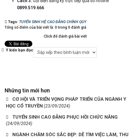
Cách 3:
Gọi điện đăng ký trực tiếp qua số hotline
0899.519.666
Tags:
TUYỂN SINH HỆ CAO ĐẲNG CHÍNH QUY
Tổng số điểm của bài viết là: 0 trong 0 đánh giá
Click để đánh giá bài viết
Ý kiến bạn đọc
Những tin mới hơn
CƠ HỘI VÀ TRIỂN VỌNG PHÁP TRIỂN CỦA NGÀNH Y
HỌC CỔ TRUYỀN
(23/09/2024)
TUYỂN SINH CAO ĐẲNG PHỤC HỒI CHỨC NĂNG
(24/09/2024)
NGÀNH CHĂM SÓC SẮC ĐẸP: DỄ TÌM VIỆC LÀM, THU