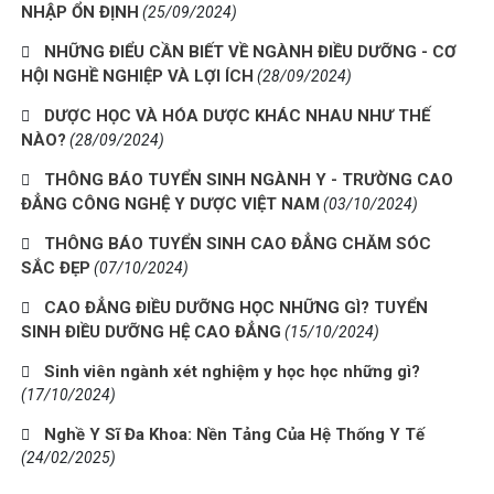
NHẬP ỔN ĐỊNH
(25/09/2024)
NHỮNG ĐIỂU CẦN BIẾT VỀ NGÀNH ĐIỀU DƯỠNG - CƠ
HỘI NGHỀ NGHIỆP VÀ LỢI ÍCH
(28/09/2024)
DƯỢC HỌC VÀ HÓA DƯỢC KHÁC NHAU NHƯ THẾ
NÀO?
(28/09/2024)
THÔNG BÁO TUYỂN SINH NGÀNH Y - TRƯỜNG CAO
ĐẲNG CÔNG NGHỆ Y DƯỢC VIỆT NAM
(03/10/2024)
THÔNG BÁO TUYỂN SINH CAO ĐẲNG CHĂM SÓC
SẮC ĐẸP
(07/10/2024)
CAO ĐẲNG ĐIỀU DƯỠNG HỌC NHỮNG GÌ? TUYỂN
SINH ĐIỀU DƯỠNG HỆ CAO ĐẲNG
(15/10/2024)
Sinh viên ngành xét nghiệm y học học những gì?
(17/10/2024)
Nghề Y Sĩ Đa Khoa: Nền Tảng Của Hệ Thống Y Tế
(24/02/2025)