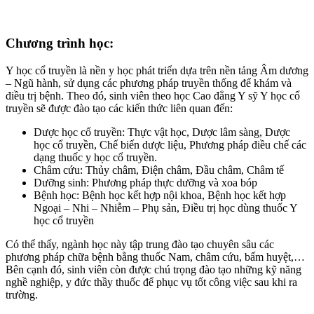
Chương trình học:
Y học cổ truyền là nền y học phát triển dựa trên nền tảng Âm dương
– Ngũ hành, sử dụng các phương pháp truyền thống để khám và
điều trị bệnh. Theo đó, sinh viên theo học Cao đẳng Y sỹ Y học cổ
truyền sẽ được đào tạo các kiến thức liên quan đến:
Dược học cổ truyền: Thực vật học, Dược lâm sàng, Dược
học cổ truyền, Chế biến dược liệu, Phương pháp điều chế các
dạng thuốc y học cổ truyền.
Châm cứu: Thủy châm, Điện châm, Đầu châm, Châm tế
Dưỡng sinh: Phương pháp thực dưỡng và xoa bóp
Bệnh học: Bệnh học kết hợp nội khoa, Bệnh học kết hợp
Ngoại – Nhi – Nhiễm – Phụ sản, Điều trị học dùng thuốc Y
học cổ truyền
Có thể thấy, ngành học này tập trung đào tạo chuyên sâu các
phương pháp chữa bệnh bằng thuốc Nam, châm cứu, bấm huyệt,…
Bên cạnh đó, sinh viên còn được chú trọng đào tạo những kỹ năng
nghề nghiệp, y đức thầy thuốc để phục vụ tốt công việc sau khi ra
trường.