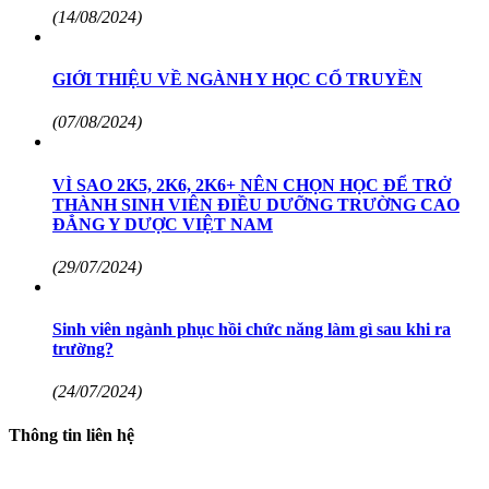
(14/08/2024)
GIỚI THIỆU VỀ NGÀNH Y HỌC CỔ TRUYỀN
(07/08/2024)
VÌ SAO 2K5, 2K6, 2K6+ NÊN CHỌN HỌC ĐỂ TRỞ
THÀNH SINH VIÊN ĐIỀU DƯỠNG TRƯỜNG CAO
ĐẲNG Y DƯỢC VIỆT NAM
(29/07/2024)
Sinh viên ngành phục hồi chức năng làm gì sau khi ra
trường?
(24/07/2024)
Thông tin liên hệ