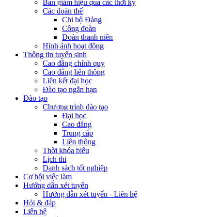
Ban giám hiệu qua các thời kỳ
Các đoàn thể
Chi bộ Đảng
Công đoàn
Đoàn thanh niên
Hình ảnh hoạt động
Thông tin tuyển sinh
Cao đẳng chính quy
Cao đẳng liên thông
Liên kết đại học
Đào tạo ngắn hạn
Đào tạo
Chương trình đào tạo
Đại học
Cao đẳng
Trung cấp
Liên thông
Thời khóa biểu
Lịch thi
Danh sách tốt nghiệp
Cơ hội việc làm
Hướng dẫn xét tuyển
Hướng dẫn xét tuyển - Liên hệ
Hỏi & đáp
Liên hệ