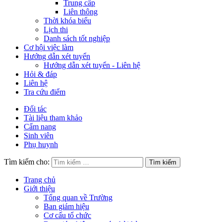
Trung cấp
Liên thông
Thời khóa biểu
Lịch thi
Danh sách tốt nghiệp
Cơ hội việc làm
Hướng dẫn xét tuyển
Hướng dẫn xét tuyển - Liên hệ
Hỏi & đáp
Liên hệ
Tra cứu điểm
Đối tác
Tài liệu tham khảo
Cẩm nang
Sinh viên
Phụ huynh
Tìm kiếm cho:
Trang chủ
Giới thiệu
Tổng quan về Trường
Ban giám hiệu
Cơ cấu tổ chức