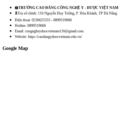
🏫
TRƯỜNG CAO ĐẲNG CÔNG NGHỆ Y - DƯỢC VIỆT NAM
🎗️Trụ sở chính: 116 Nguyễn Huy Tưởng, P. Hòa Khánh, TP Đà Nẵng
Điện thoại: 0236625333 - 0899519666
Hotline: 0899519666
Email: congngheyduocvietnam116@gmail.com
Website: https://caodangyduocvietnam.edu.vn/
Google Map