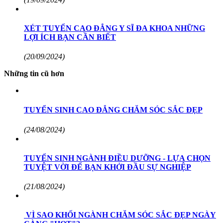
XÉT TUYỂN CAO ĐẲNG Y SĨ ĐA KHOA NHỮNG
LỢI ÍCH BẠN CẦN BIẾT
(20/09/2024)
Những tin cũ hơn
TUYỂN SINH CAO ĐẲNG CHĂM SÓC SẮC ĐẸP
(24/08/2024)
TUYỂN SINH NGÀNH ĐIỀU DƯỠNG - LỰA CHỌN
TUYỆT VỜI ĐỂ BẠN KHỞI ĐẦU SỰ NGHIỆP
(21/08/2024)
​ VÌ SAO KHỐI NGÀNH CHĂM SÓC SẮC ĐẸP NGÀY