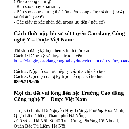
( Photo công chứng)
- Bản sao Giấy khai sinh;
- Bản sao công chứng thẻ Căn cước công dân; 04 ảnh ( 3x4)
và 04 ảnh ( 4x6).
- Các giấy tờ xác nhận đối tượng ưu tiên ( nếu có).
Cách thức nộp hồ sơ xét tuyển Cao đẳng Công
nghệ Y – Dược Việt Nam:
Thí sinh đăng ký học theo 3 hình thức sau:
Cách 1: Đăng ký xét tuyển trực tuyến
https://dangky.caodangcongngheyduocvietnam.edu.vn/mypage
Cách 2: Nộp hồ sơ trực tiếp tại các địa chỉ đào tạo
Cách 3: Gọi điện đăng ký trực tiếp qua số hotline
0899.519.666
Mọi chi tiết vui lòng liên hệ: Trường Cao đẳng
Công nghệ Y - Dược Việt Nam
- Trụ sở chính: 116 Nguyễn Huy Tưởng, Phường Hoà Minh,
Quận Liên Chiểu, Thành phố Đà Nẵng.
- Cở sơ tại Hà Nội: Số 40 Trần Cung, Phường Cổ Nhuế I,
Quận Bắc Từ Liêm, Hà Nội.