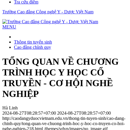
Tra cứu điểm
Trường Cao đẳng Công nghệ Y - Dược Việt Nam
MENU
Thông tin tuyển sinh
Cao đẳng chính quy
TỔNG QUAN VỀ CHƯƠNG
TRÌNH HỌC Y HỌC CỔ
TRUYỀN - CƠ HỘI NGHỀ
NGHIỆP
Hà Linh
2024-08-27T08:28:57+07:00
2024-08-27T08:28:57+07:00
http://caodangyduocvietnam.edu.vn/thong-tin-tuyen-sinh/cao-dang-
chinh-quy/tong-quan-ve-chuong-trinh-hoc-y-hoc-co-truyen-co-hoi-
nghe-nghiep-218.html
/themes/ydvn/images/no_image.gif