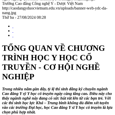
Trường Cao đẳng Công nghệ Y - Dược Việt Nam
http://caodangyduocvietnam.edu.vn/uploads/banner-web-ydc-da-
nang.jpg
Thứ ba - 27/08/2024 08:28
TỔNG QUAN VỀ CHƯƠNG
TRÌNH HỌC Y HỌC CỔ
TRUYỀN - CƠ HỘI NGHỀ
NGHIỆP
Trong nhiều năm gần đây, tỷ lệ thí sinh đăng ký chuyên ngành
Cao đẳng Y sỹ Y học cổ truyền ngày càng tăng cao. Điều này cho
thấy ngành nghề này đang có sức hút rất lớn từ các bạn trẻ. Với
các thí sinh học lực Khá – Trung bình không đủ điểm xét tuyển
vào các trường Đại học, học Cao đẳng Y sĩ Y học cổ truyền là lựa
chọn phù hợp nhất.