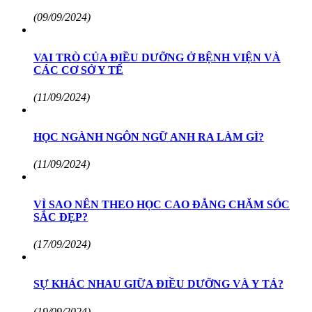
(09/09/2024)
VAI TRÒ CỦA ĐIỀU DƯỠNG Ở BỆNH VIỆN VÀ
CÁC CƠ SỞ Y TẾ
(11/09/2024)
HỌC NGÀNH NGÔN NGỮ ANH RA LÀM GÌ?
(11/09/2024)
VÌ SAO NÊN THEO HỌC CAO ĐẲNG CHĂM SÓC
SẮC ĐẸP?
(17/09/2024)
SỰ KHÁC NHAU GIỮA ĐIỀU DƯỠNG VÀ Y TÁ?
(19/09/2024)