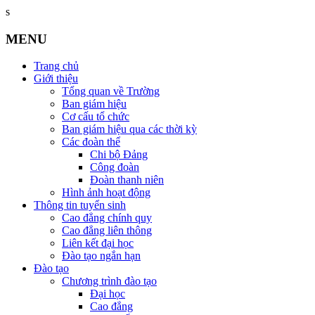
s
MENU
Trang chủ
Giới thiệu
Tổng quan về Trường
Ban giám hiệu
Cơ cấu tổ chức
Ban giám hiệu qua các thời kỳ
Các đoàn thể
Chi bộ Đảng
Công đoàn
Đoàn thanh niên
Hình ảnh hoạt động
Thông tin tuyển sinh
Cao đẳng chính quy
Cao đẳng liên thông
Liên kết đại học
Đào tạo ngắn hạn
Đào tạo
Chương trình đào tạo
Đại học
Cao đẳng