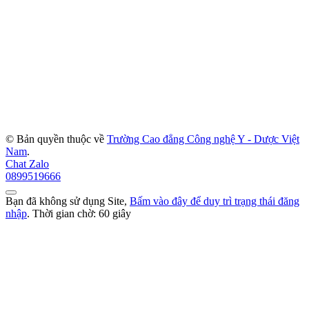
© Bản quyền thuộc về
Trường Cao đẳng Công nghệ Y - Dược Việt
Nam
.
Chat Zalo
0899519666
Bạn đã không sử dụng Site,
Bấm vào đây để duy trì trạng thái đăng
nhập
. Thời gian chờ:
60
giây