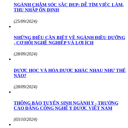
NGÀNH CHĂM SÓC SẮC ĐẸP: DỄ TÌM VIỆC LÀM,
THU NHẬP ỔN ĐỊNH
(25/09/2024)
NHỮNG ĐIỂU CẦN BIẾT VỀ NGÀNH ĐIỀU DƯỠNG
- CƠ HỘI NGHỀ NGHIỆP VÀ LỢI ÍCH
(28/09/2024)
DƯỢC HỌC VÀ HÓA DƯỢC KHÁC NHAU NHƯ THẾ
NÀO?
(28/09/2024)
THÔNG BÁO TUYỂN SINH NGÀNH Y - TRƯỜNG
CAO ĐẲNG CÔNG NGHỆ Y DƯỢC VIỆT NAM
(03/10/2024)