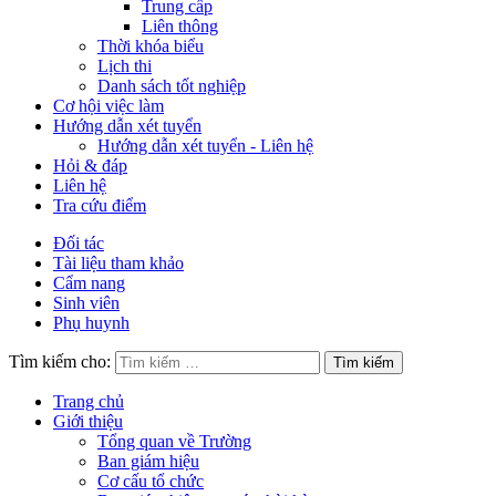
Trung cấp
Liên thông
Thời khóa biểu
Lịch thi
Danh sách tốt nghiệp
Cơ hội việc làm
Hướng dẫn xét tuyển
Hướng dẫn xét tuyển - Liên hệ
Hỏi & đáp
Liên hệ
Tra cứu điểm
Đối tác
Tài liệu tham khảo
Cẩm nang
Sinh viên
Phụ huynh
Tìm kiếm cho:
Trang chủ
Giới thiệu
Tổng quan về Trường
Ban giám hiệu
Cơ cấu tổ chức