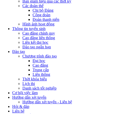
Ban giám hiệu qua các thời kỳ
Các đoàn thể
Chi bộ Đảng
Công đoàn
Đoàn thanh niên
Hình ảnh hoạt động
Thông tin tuyển sinh
Cao đẳng chính quy
Cao đẳng liên thông
Liên kết đại học
Đào tạo ngắn hạn
Đào tạo
Chương trình đào tạo
Đại học
Cao đẳng
Trung cấp
Liên thông
Thời khóa biểu
Lịch thi
Danh sách tốt nghiệp
Cơ hội việc làm
Hướng dẫn xét tuyển
Hướng dẫn xét tuyển - Liên hệ
Hỏi & đáp
Liên hệ