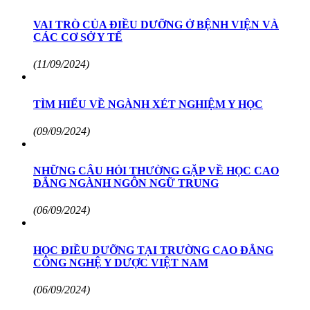
VAI TRÒ CỦA ĐIỀU DƯỠNG Ở BỆNH VIỆN VÀ
CÁC CƠ SỞ Y TẾ
(11/09/2024)
TÌM HIỂU VỀ NGÀNH XÉT NGHIỆM Y HỌC
(09/09/2024)
NHỮNG CÂU HỎI THƯỜNG GẶP VỀ HỌC CAO
ĐẲNG NGÀNH NGÔN NGỮ TRUNG
(06/09/2024)
HỌC ĐIỀU DƯỠNG TẠI TRƯỜNG CAO ĐẲNG
CÔNG NGHỆ Y DƯỢC VIỆT NAM
(06/09/2024)