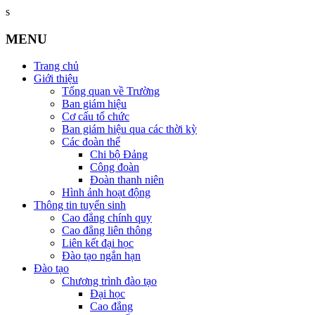
s
MENU
Trang chủ
Giới thiệu
Tổng quan về Trường
Ban giám hiệu
Cơ cấu tổ chức
Ban giám hiệu qua các thời kỳ
Các đoàn thể
Chi bộ Đảng
Công đoàn
Đoàn thanh niên
Hình ảnh hoạt động
Thông tin tuyển sinh
Cao đẳng chính quy
Cao đẳng liên thông
Liên kết đại học
Đào tạo ngắn hạn
Đào tạo
Chương trình đào tạo
Đại học
Cao đẳng