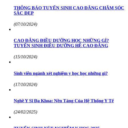
THÔNG BÁO TUYỂN SINH CAO ĐẲNG CHĂM SÓC
SẮC ĐẸP
(07/10/2024)
CAO ĐẲNG ĐIỀU DƯỠNG HỌC NHỮNG GÌ?
TUYỂN SINH ĐIỀU DƯỠNG HỆ CAO ĐẲNG
(15/10/2024)
Sinh viên ngành xét nghiệm y học học những gì?
(17/10/2024)
Nghề Y Sĩ Đa Khoa: Nền Tảng Của Hệ Thống Y Tế
(24/02/2025)