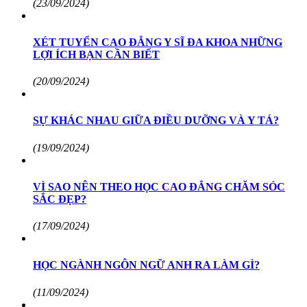
(23/09/2024)
XÉT TUYỂN CAO ĐẲNG Y SĨ ĐA KHOA NHỮNG
LỢI ÍCH BẠN CẦN BIẾT
(20/09/2024)
SỰ KHÁC NHAU GIỮA ĐIỀU DƯỠNG VÀ Y TÁ?
(19/09/2024)
VÌ SAO NÊN THEO HỌC CAO ĐẲNG CHĂM SÓC
SẮC ĐẸP?
(17/09/2024)
HỌC NGÀNH NGÔN NGỮ ANH RA LÀM GÌ?
(11/09/2024)