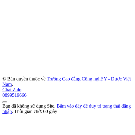
© Bản quyền thuộc về
Trường Cao đẳng Công nghệ Y - Dược Việt
Nam
.
Chat Zalo
0899519666
Bạn đã không sử dụng Site,
Bấm vào đây để duy trì trạng thái đăng
nhập
. Thời gian chờ:
60
giây