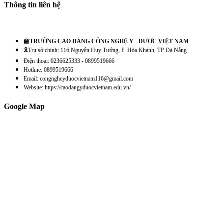
Thông tin liên hệ
🏫
TRƯỜNG CAO ĐẲNG CÔNG NGHỆ Y - DƯỢC VIỆT NAM
🎗️Trụ sở chính: 116 Nguyễn Huy Tưởng, P. Hòa Khánh, TP Đà Nẵng
Điện thoại: 0236625333 - 0899519666
Hotline: 0899519666
Email: congngheyduocvietnam116@gmail.com
Website: https://caodangyduocvietnam.edu.vn/
Google Map