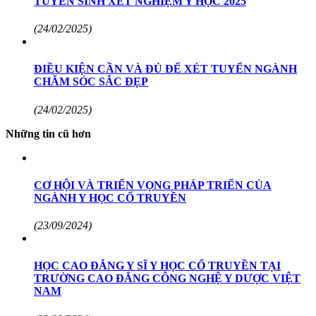
TUYỂN SINH XÉT NGHIỆM Y HỌC 2025
(24/02/2025)
ĐIỀU KIỆN CẦN VÀ ĐỦ ĐỂ XÉT TUYỂN NGÀNH
CHĂM SÓC SẮC ĐẸP
(24/02/2025)
Những tin cũ hơn
CƠ HỘI VÀ TRIỂN VỌNG PHÁP TRIỂN CỦA
NGÀNH Y HỌC CỔ TRUYỀN
(23/09/2024)
HỌC CAO ĐẲNG Y SĨ Y HỌC CỔ TRUYỀN TẠI
TRƯỜNG CAO ĐẲNG CÔNG NGHỆ Y DƯỢC VIỆT
NAM