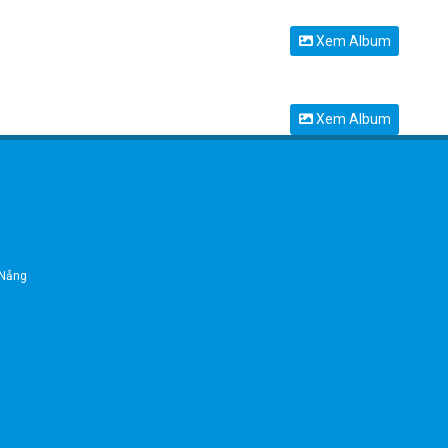
Xem Album
Xem Album
 Nẵng