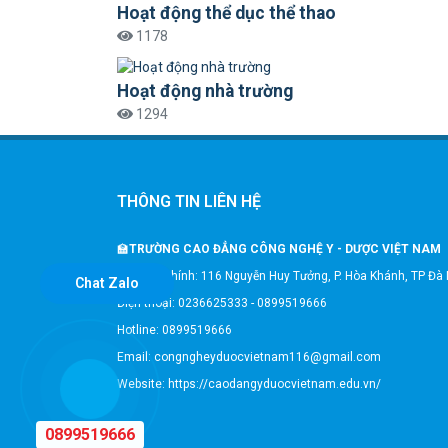
Hoạt động thể dục thể thao
1178
Hoạt động nhà trường
1294
THÔNG TIN LIÊN HỆ
🏫
TRƯỜNG CAO ĐẲNG CÔNG NGHỆ Y - DƯỢC VIỆT NAM
🎗️Trụ sở chính: 116 Nguyễn Huy Tưởng, P. Hòa Khánh, TP Đà
Chat Zalo
Điện thoại: 0236625333 - 0899519666
Hotline: 0899519666
Email: congngheyduocvietnam116@gmail.com
Website: https://caodangyduocvietnam.edu.vn/
0899519666