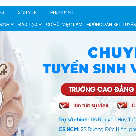
NG
SINH VIÊN
PHỤ HUYNH
SINH
ĐÀO TẠO
CƠ HỘI VIỆC LÀM
HƯỚNG DẪN XÉT TUYỂ