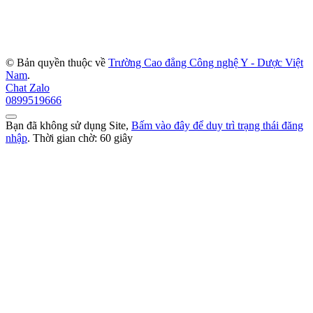
© Bản quyền thuộc về
Trường Cao đẳng Công nghệ Y - Dược Việt
Nam
.
Chat Zalo
0899519666
Bạn đã không sử dụng Site,
Bấm vào đây để duy trì trạng thái đăng
nhập
. Thời gian chờ:
60
giây