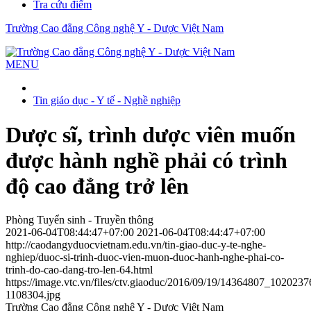
Tra cứu điểm
Trường Cao đẳng Công nghệ Y - Dược Việt Nam
MENU
Tin giáo dục - Y tế - Nghề nghiệp
Dược sĩ, trình dược viên muốn
được hành nghề phải có trình
độ cao đẳng trở lên
Phòng Tuyển sinh - Truyền thông
2021-06-04T08:44:47+07:00
2021-06-04T08:44:47+07:00
http://caodangyduocvietnam.edu.vn/tin-giao-duc-y-te-nghe-
nghiep/duoc-si-trinh-duoc-vien-muon-duoc-hanh-nghe-phai-co-
trinh-do-cao-dang-tro-len-64.html
https://image.vtc.vn/files/ctv.giaoduc/2016/09/19/14364807_102
1108304.jpg
Trường Cao đẳng Công nghệ Y - Dược Việt Nam