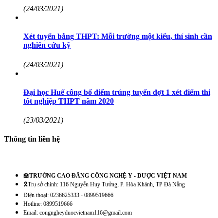
(24/03/2021)
Xét tuyển bằng THPT: Mỗi trường một kiểu, thí sinh cần
nghiên cứu kỹ
(24/03/2021)
Đại học Huế công bố điểm trúng tuyển đợt 1 xét điểm thi
tốt nghiệp THPT năm 2020
(23/03/2021)
Thông tin liên hệ
🏫
TRƯỜNG CAO ĐẲNG CÔNG NGHỆ Y - DƯỢC VIỆT NAM
🎗️Trụ sở chính: 116 Nguyễn Huy Tưởng, P. Hòa Khánh, TP Đà Nẵng
Điện thoại: 0236625333 - 0899519666
Hotline: 0899519666
Email: congngheyduocvietnam116@gmail.com