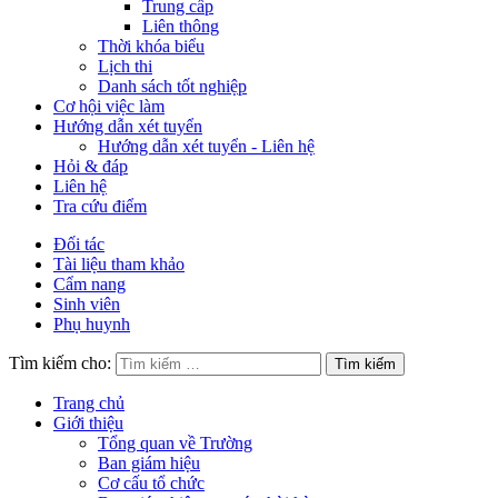
Trung cấp
Liên thông
Thời khóa biểu
Lịch thi
Danh sách tốt nghiệp
Cơ hội việc làm
Hướng dẫn xét tuyển
Hướng dẫn xét tuyển - Liên hệ
Hỏi & đáp
Liên hệ
Tra cứu điểm
Đối tác
Tài liệu tham khảo
Cẩm nang
Sinh viên
Phụ huynh
Tìm kiếm cho:
Trang chủ
Giới thiệu
Tổng quan về Trường
Ban giám hiệu
Cơ cấu tổ chức