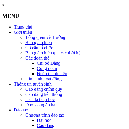
s
MENU
Trang chủ
Giới thiệu
Tổng quan về Trường
Ban giám hiệu
Cơ cấu tổ chức
Ban giám hiệu qua các thời kỳ
Các đoàn thể
Chi bộ Đảng
Công đoàn
Đoàn thanh niên
Hình ảnh hoạt động
Thông tin tuyển sinh
Cao đẳng chính quy
Cao đẳng liên thông
Liên kết đại học
Đào tạo ngắn hạn
Đào tạo
Chương trình đào tạo
Đại học
Cao đẳng