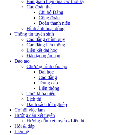
Ban giám hiệu qua các thời kỳ
Các đoàn thể
Chi bộ Đảng
Công đoàn
Đoàn thanh niên
Hình ảnh hoạt động
Thông tin tuyển sinh
Cao đẳng chính quy
Cao đẳng liên thông
Liên kết đại học
Đào tạo ngắn hạn
Đào tạo
Chương trình đào tạo
Đại học
Cao đẳng
Trung cấp
Liên thông
Thời khóa biểu
Lịch thi
Danh sách tốt nghiệp
Cơ hội việc làm
Hướng dẫn xét tuyển
Hướng dẫn xét tuyển - Liên hệ
Hỏi & đáp
Liên hệ