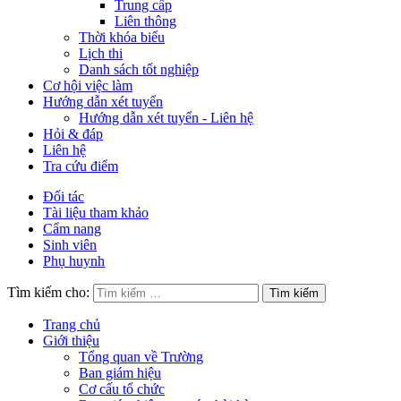
Trung cấp
Liên thông
Thời khóa biểu
Lịch thi
Danh sách tốt nghiệp
Cơ hội việc làm
Hướng dẫn xét tuyển
Hướng dẫn xét tuyển - Liên hệ
Hỏi & đáp
Liên hệ
Tra cứu điểm
Đối tác
Tài liệu tham khảo
Cẩm nang
Sinh viên
Phụ huynh
Tìm kiếm cho:
Trang chủ
Giới thiệu
Tổng quan về Trường
Ban giám hiệu
Cơ cấu tổ chức