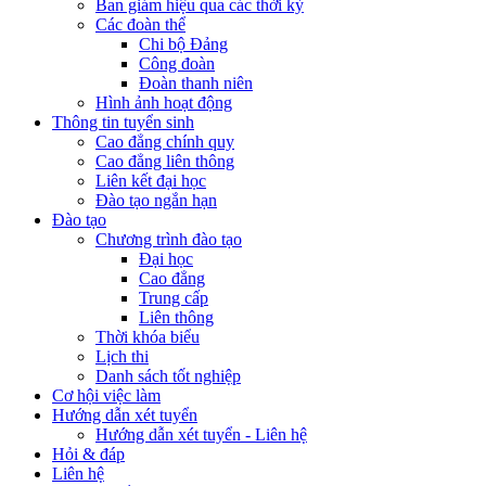
Ban giám hiệu qua các thời kỳ
Các đoàn thể
Chi bộ Đảng
Công đoàn
Đoàn thanh niên
Hình ảnh hoạt động
Thông tin tuyển sinh
Cao đẳng chính quy
Cao đẳng liên thông
Liên kết đại học
Đào tạo ngắn hạn
Đào tạo
Chương trình đào tạo
Đại học
Cao đẳng
Trung cấp
Liên thông
Thời khóa biểu
Lịch thi
Danh sách tốt nghiệp
Cơ hội việc làm
Hướng dẫn xét tuyển
Hướng dẫn xét tuyển - Liên hệ
Hỏi & đáp
Liên hệ