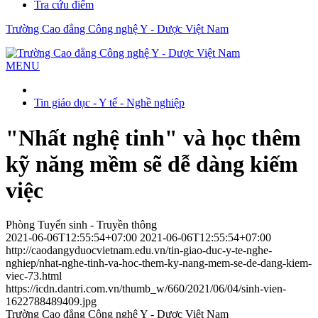
Tra cứu điểm
Trường Cao đẳng Công nghệ Y - Dược Việt Nam
MENU
Tin giáo dục - Y tế - Nghề nghiệp
"Nhất nghệ tinh" và học thêm
kỹ năng mềm sẽ dễ dàng kiếm
việc
Phòng Tuyển sinh - Truyền thông
2021-06-06T12:55:54+07:00
2021-06-06T12:55:54+07:00
http://caodangyduocvietnam.edu.vn/tin-giao-duc-y-te-nghe-
nghiep/nhat-nghe-tinh-va-hoc-them-ky-nang-mem-se-de-dang-kiem-
viec-73.html
https://icdn.dantri.com.vn/thumb_w/660/2021/06/04/sinh-vien-
1622788489409.jpg
Trường Cao đẳng Công nghệ Y - Dược Việt Nam