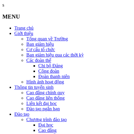
s
MENU
Trang chủ
Giới thiệu
Tổng quan về Trường
Ban giám hiệu
Cơ cấu tổ chức
Ban giám hiệu qua các thời kỳ
Các đoàn thể
Chi bộ Đảng
Công đoàn
Đoàn thanh niên
Hình ảnh hoạt động
Thông tin tuyển sinh
Cao đẳng chính quy
Cao đẳng liên thông
Liên kết đại học
Đào tạo ngắn hạn
Đào tạo
Chương trình đào tạo
Đại học
Cao đẳng