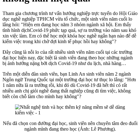
Tham gia chương trình tư vấn hướng nghiệp trực tuyến do Hội Giáo
dục nghề nghiệp TPHCM vừa tổ chức, một sinh viên năm cuối lo
lắng hỏi: "Hiện em đang học năm 3 nhóm ngành xã hội. Em thấy
tình hình dịchCovid-19 phức tạp quá, sợ ra trường vào năm sau khó
xin việc làm. Em có thể học một khóa học nghề ngắn hạn nào để dễ
kiếm việc trong khi chờ đợi kinh tế phục hồi hay không"?
Đây cũng là nỗi lo của rất nhiều sinh viên năm cuối tại các trường
đại học hiện nay, đặc biệt là sinh viên đang theo học những ngành
bị ảnh hưởng nặng bởi dịch Covid-19 như du lịch, nhà hàng…
Trên một diễn đàn sinh viên, bạn Linh An sinh viên năm 2 ngành
Ngôn ngữ Trung Quốc tại một trường đại học tư thục lo lắng: "Hơn
1 năm nữa là ra trường rồi, khi đó dù Covid-19 đã hết thì có rất
nhiều anh chị giỏi nghề đang thất nghiệp cũng đi tìm việc, không
biết còn chỗ làm cho mình hay không"?
Nếu đã chọn con đường đại học, sinh viên nên chuyên tâm đeo đuổi
ngành mình đang theo học (Ảnh: Lê Phương).