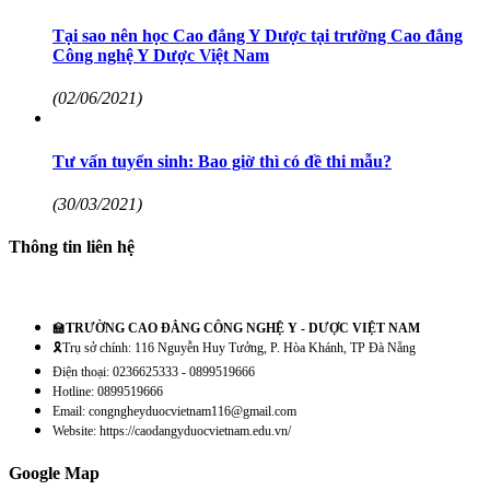
Tại sao nên học Cao đẳng Y Dược tại trường Cao đẳng
Công nghệ Y Dược Việt Nam
(02/06/2021)
Tư vấn tuyển sinh: Bao giờ thì có đề thi mẫu?
(30/03/2021)
Thông tin liên hệ
🏫
TRƯỜNG CAO ĐẲNG CÔNG NGHỆ Y - DƯỢC VIỆT NAM
🎗️Trụ sở chính: 116 Nguyễn Huy Tưởng, P. Hòa Khánh, TP Đà Nẵng
Điện thoại: 0236625333 - 0899519666
Hotline: 0899519666
Email: congngheyduocvietnam116@gmail.com
Website: https://caodangyduocvietnam.edu.vn/
Google Map