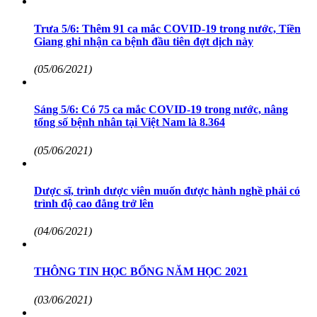
Trưa 5/6: Thêm 91 ca mắc COVID-19 trong nước, Tiền
Giang ghi nhận ca bệnh đầu tiên đợt dịch này
(05/06/2021)
Sáng 5/6: Có 75 ca mắc COVID-19 trong nước, nâng
tổng số bệnh nhân tại Việt Nam là 8.364
(05/06/2021)
Dược sĩ, trình dược viên muốn được hành nghề phải có
trình độ cao đẳng trở lên
(04/06/2021)
THÔNG TIN HỌC BỔNG NĂM HỌC 2021
(03/06/2021)