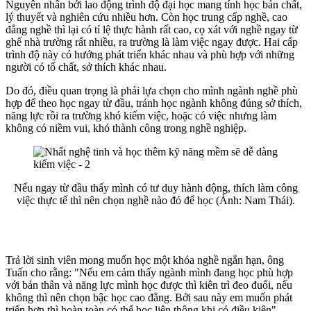
Nguyên nhân bởi lao động trình độ đại học mang tính học bản chất,
lý thuyết và nghiên cứu nhiều hơn. Còn học trung cấp nghề, cao
đẳng nghề thì lại có tỉ lệ thực hành rất cao, cọ xát với nghề ngay từ
ghế nhà trường rất nhiều, ra trường là làm việc ngay được. Hai cấp
trình độ này có hướng phát triển khác nhau và phù hợp với những
người có tố chất, sở thích khác nhau.
Do đó, điều quan trọng là phải lựa chọn cho mình ngành nghề phù
hợp để theo học ngay từ đầu, tránh học ngành không đúng sở thích,
năng lực rồi ra trường khó kiếm việc, hoặc có việc nhưng làm
không có niềm vui, khó thành công trong nghề nghiệp.
Nếu ngay từ đầu thấy mình có tư duy hành động, thích làm công
việc thực tế thì nên chọn nghề nào đó để học (Ảnh: Nam Thái).
Trả lời sinh viên mong muốn học một khóa nghề ngắn hạn, ông
Tuấn cho rằng: "Nếu em cảm thấy ngành mình đang học phù hợp
với bản thân và năng lực mình học được thì kiên trì đeo đuổi, nếu
không thì nên chọn bậc học cao đẳng. Bởi sau này em muốn phát
triển hơn thì hoàn toàn có thể học liên thông khi có điều kiện".