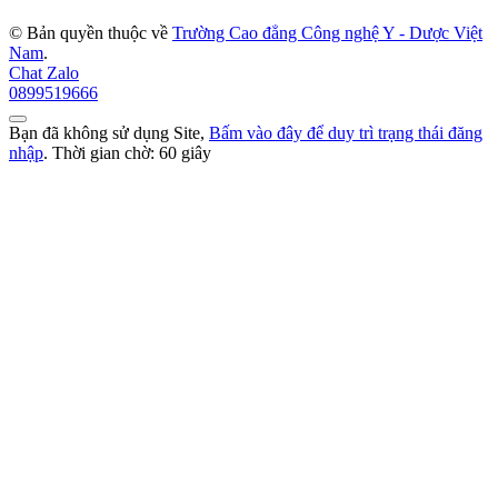
© Bản quyền thuộc về
Trường Cao đẳng Công nghệ Y - Dược Việt
Nam
.
Chat Zalo
0899519666
Bạn đã không sử dụng Site,
Bấm vào đây để duy trì trạng thái đăng
nhập
. Thời gian chờ:
60
giây