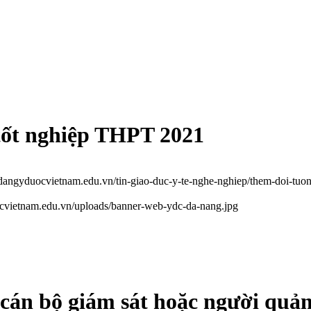
 tốt nghiệp THPT 2021
odangyduocvietnam.edu.vn/tin-giao-duc-y-te-nghe-nghiep/them-doi-tuong
ocvietnam.edu.vn/uploads/banner-web-ydc-da-nang.jpg
án bộ giám sát hoặc người quản