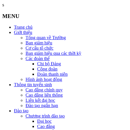
s
MENU
Trang chủ
Giới thiệu
Tổng quan về Trường
Ban giám hiệu
Cơ cấu tổ chức
Ban giám hiệu qua các thời kỳ
Các đoàn thể
Chi bộ Đảng
Công đoàn
Đoàn thanh niên
Hình ảnh hoạt động
Thông tin tuyển sinh
Cao đẳng chính quy
Cao đẳng liên thông
Liên kết đại học
Đào tạo ngắn hạn
Đào tạo
Chương trình đào tạo
Đại học
Cao đẳng