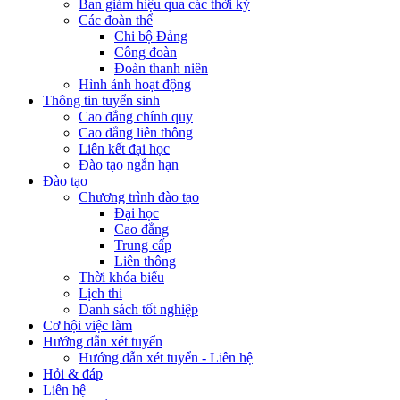
Ban giám hiệu qua các thời kỳ
Các đoàn thể
Chi bộ Đảng
Công đoàn
Đoàn thanh niên
Hình ảnh hoạt động
Thông tin tuyển sinh
Cao đẳng chính quy
Cao đẳng liên thông
Liên kết đại học
Đào tạo ngắn hạn
Đào tạo
Chương trình đào tạo
Đại học
Cao đẳng
Trung cấp
Liên thông
Thời khóa biểu
Lịch thi
Danh sách tốt nghiệp
Cơ hội việc làm
Hướng dẫn xét tuyển
Hướng dẫn xét tuyển - Liên hệ
Hỏi & đáp
Liên hệ