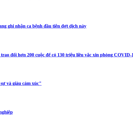
ng ghi nhận ca bệnh đầu tiên đợt dịch này
rao đổi hơn 200 cuộc để có 130 triệu liều vắc xin phòng COVID-
 sự và giàu cảm xúc"
 nghiệp