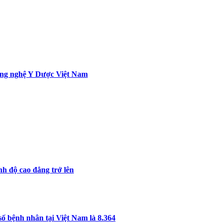
ông nghệ Y Dược Việt Nam
nh độ cao đẳng trở lên
ố bệnh nhân tại Việt Nam là 8.364