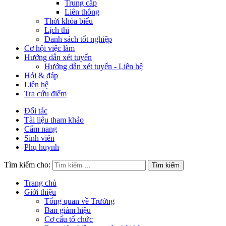
Trung cấp
Liên thông
Thời khóa biểu
Lịch thi
Danh sách tốt nghiệp
Cơ hội việc làm
Hướng dẫn xét tuyển
Hướng dẫn xét tuyển - Liên hệ
Hỏi & đáp
Liên hệ
Tra cứu điểm
Đối tác
Tài liệu tham khảo
Cẩm nang
Sinh viên
Phụ huynh
Tìm kiếm cho:
Trang chủ
Giới thiệu
Tổng quan về Trường
Ban giám hiệu
Cơ cấu tổ chức