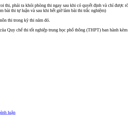
coi thi, phải ra khỏi phòng thi ngay sau khi có quyết định và chỉ được rờ
àm bài thi tự luận và sau khi hết giờ làm bài thi trắc nghiệm)
/môn thi trong kỳ thi năm đó.
ủa Quy chế thi tốt nghiệp trung học phổ thông (THPT) ban hành kè
bình luận