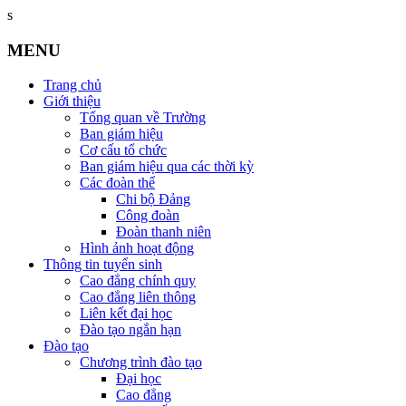
s
MENU
Trang chủ
Giới thiệu
Tổng quan về Trường
Ban giám hiệu
Cơ cấu tổ chức
Ban giám hiệu qua các thời kỳ
Các đoàn thể
Chi bộ Đảng
Công đoàn
Đoàn thanh niên
Hình ảnh hoạt động
Thông tin tuyển sinh
Cao đẳng chính quy
Cao đẳng liên thông
Liên kết đại học
Đào tạo ngắn hạn
Đào tạo
Chương trình đào tạo
Đại học
Cao đẳng