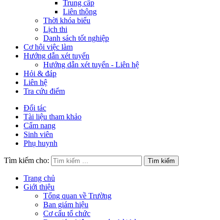
Trung cấp
Liên thông
Thời khóa biểu
Lịch thi
Danh sách tốt nghiệp
Cơ hội việc làm
Hướng dẫn xét tuyển
Hướng dẫn xét tuyển - Liên hệ
Hỏi & đáp
Liên hệ
Tra cứu điểm
Đối tác
Tài liệu tham khảo
Cẩm nang
Sinh viên
Phụ huynh
Tìm kiếm cho:
Trang chủ
Giới thiệu
Tổng quan về Trường
Ban giám hiệu
Cơ cấu tổ chức