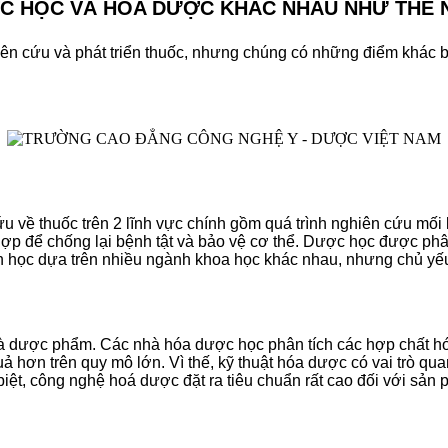
C HỌC VÀ HÓA DƯỢC KHÁC NHAU NHƯ THẾ 
ên cứu và phát triển thuốc, nhưng chúng có những điểm khác bi
về thuốc trên 2 lĩnh vực chính gồm quá trình nghiên cứu mối l
 hợp để chống lại bệnh tật và bảo vệ cơ thể. Dược học được phâ
học dựa trên nhiều ngành khoa học khác nhau, nhưng chủ yếu 
và dược phẩm. Các nhà hóa dược học phân tích các hợp chất hóa
uả hơn trên quy mô lớn. Vì thế, kỹ thuật hóa dược có vai trò qua
ệt, công nghệ hoá dược đặt ra tiêu chuẩn rất cao đối với sản 