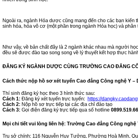
Ngoài ra, ngành Hóa dược cũng mang đến cho các bạn kiến thức 
sinh hóa, hóa vô cơ (một phần trong ngành Hóa học) và phân t
Như vậy, về bản chất đây là 2 ngành khác nhau mà người học
đều sẽ được đào tạo song song về lý thuyết kết hợp thực hàn
ĐĂNG KÝ NGÀNH
DƯỢC
CÙNG TRƯỜNG CAO ĐẲNG CÔ
Cách thức nộp hồ sơ xét tuyển Cao đẳng Công nghệ Y –
Thí sinh đăng ký học theo 3 hình thức sau:
Cách 1:
Đăng ký xét tuyển trực tuyến:
https://dangky.caodan
Cách 2:
Nộp hồ sơ trực tiếp tại các địa chỉ đào tạo
Cách 3:
Gọi điện đăng ký trực tiếp qua số hotline
0899.519.6
Mọi chi tiết vui lòng liên hệ: Trường Cao đẳng Công ngh
Trụ sở chính: 116 Nguyễn Huy Tưởng, Phường Hoà Minh, Qu