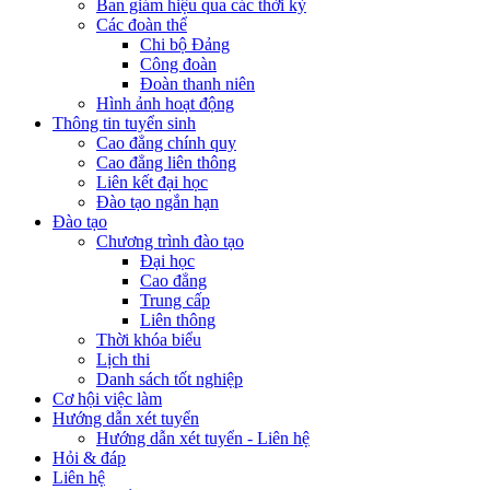
Ban giám hiệu qua các thời kỳ
Các đoàn thể
Chi bộ Đảng
Công đoàn
Đoàn thanh niên
Hình ảnh hoạt động
Thông tin tuyển sinh
Cao đẳng chính quy
Cao đẳng liên thông
Liên kết đại học
Đào tạo ngắn hạn
Đào tạo
Chương trình đào tạo
Đại học
Cao đẳng
Trung cấp
Liên thông
Thời khóa biểu
Lịch thi
Danh sách tốt nghiệp
Cơ hội việc làm
Hướng dẫn xét tuyển
Hướng dẫn xét tuyển - Liên hệ
Hỏi & đáp
Liên hệ