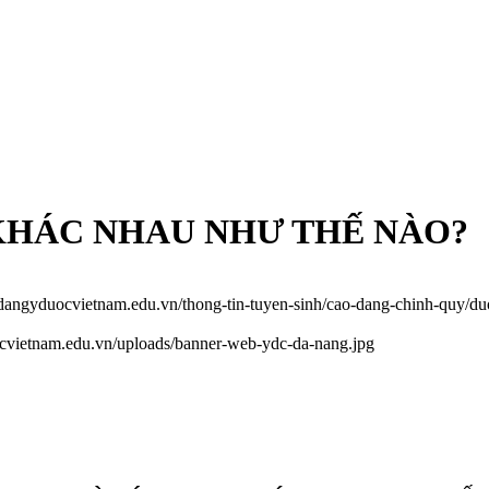
KHÁC NHAU NHƯ THẾ NÀO?
odangyduocvietnam.edu.vn/thong-tin-tuyen-sinh/cao-dang-chinh-quy/d
ocvietnam.edu.vn/uploads/banner-web-ydc-da-nang.jpg