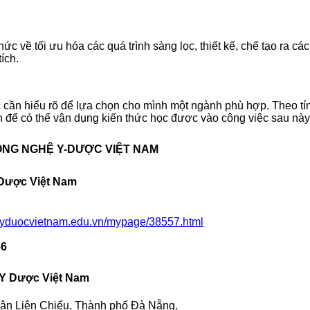
về tối ưu hóa các quá trình sàng lọc, thiết kế, chế tạo ra các 
ích.
 cần hiểu rõ để lựa chọn cho mình một ngành phù hợp. Theo tí
h để có thể vận dụng kiến thức học được vào công việc sau này
NG NGHỆ Y-DƯỢC VIỆT NAM
 Dược Việt Nam
gyduocvietnam.edu.vn/mypage/38557.html
66
ệ Y Dược Việt Nam
ận Liên Chiểu, Thành phố Đà Nẵng.