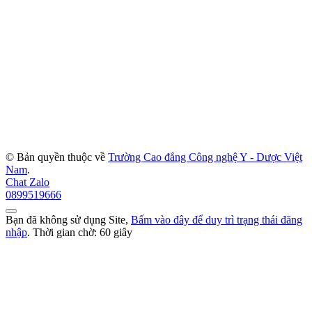
© Bản quyền thuộc về
Trường Cao đẳng Công nghệ Y - Dược Việt
Nam
.
Chat Zalo
0899519666
Bạn đã không sử dụng Site,
Bấm vào đây để duy trì trạng thái đăng
nhập
. Thời gian chờ:
60
giây