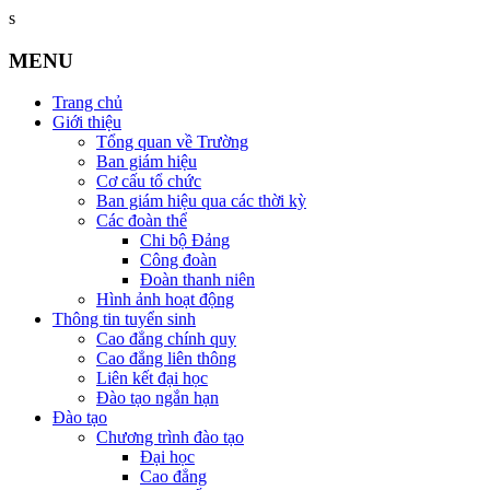
s
MENU
Trang chủ
Giới thiệu
Tổng quan về Trường
Ban giám hiệu
Cơ cấu tổ chức
Ban giám hiệu qua các thời kỳ
Các đoàn thể
Chi bộ Đảng
Công đoàn
Đoàn thanh niên
Hình ảnh hoạt động
Thông tin tuyển sinh
Cao đẳng chính quy
Cao đẳng liên thông
Liên kết đại học
Đào tạo ngắn hạn
Đào tạo
Chương trình đào tạo
Đại học
Cao đẳng