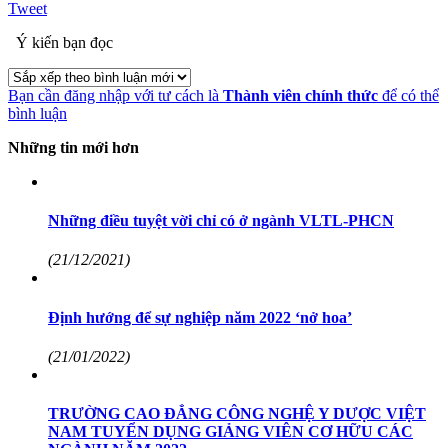
Tweet
Ý kiến bạn đọc
Bạn cần đăng nhập với tư cách là
Thành viên chính thức
để có thể
bình luận
Những tin mới hơn
Những điều tuyệt vời chỉ có ở ngành VLTL-PHCN
(21/12/2021)
Định hướng để sự nghiệp năm 2022 ‘nở hoa’
(21/01/2022)
TRƯỜNG CAO ĐẲNG CÔNG NGHỆ Y DƯỢC VIỆT
NAM TUYỂN DỤNG GIẢNG VIÊN CƠ HỮU CÁC