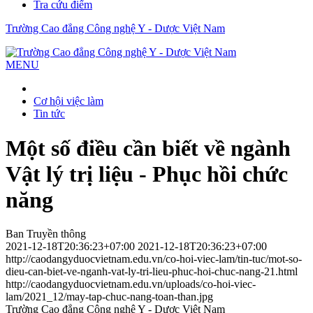
Tra cứu điểm
Trường Cao đẳng Công nghệ Y - Dược Việt Nam
MENU
Cơ hội việc làm
Tin tức
Một số điều cần biết về ngành
Vật lý trị liệu - Phục hồi chức
năng
Ban Truyền thông
2021-12-18T20:36:23+07:00
2021-12-18T20:36:23+07:00
http://caodangyduocvietnam.edu.vn/co-hoi-viec-lam/tin-tuc/mot-so-
dieu-can-biet-ve-nganh-vat-ly-tri-lieu-phuc-hoi-chuc-nang-21.html
http://caodangyduocvietnam.edu.vn/uploads/co-hoi-viec-
lam/2021_12/may-tap-chuc-nang-toan-than.jpg
Trường Cao đẳng Công nghệ Y - Dược Việt Nam