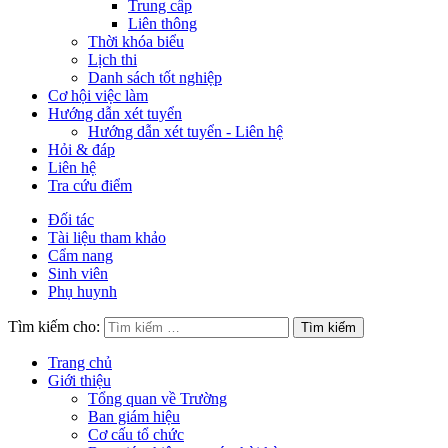
Trung cấp
Liên thông
Thời khóa biểu
Lịch thi
Danh sách tốt nghiệp
Cơ hội việc làm
Hướng dẫn xét tuyển
Hướng dẫn xét tuyển - Liên hệ
Hỏi & đáp
Liên hệ
Tra cứu điểm
Đối tác
Tài liệu tham khảo
Cẩm nang
Sinh viên
Phụ huynh
Tìm kiếm cho:
Trang chủ
Giới thiệu
Tổng quan về Trường
Ban giám hiệu
Cơ cấu tổ chức