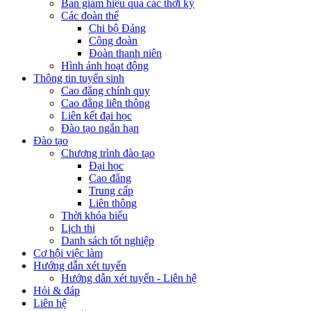
Ban giám hiệu qua các thời kỳ
Các đoàn thể
Chi bộ Đảng
Công đoàn
Đoàn thanh niên
Hình ảnh hoạt động
Thông tin tuyển sinh
Cao đẳng chính quy
Cao đẳng liên thông
Liên kết đại học
Đào tạo ngắn hạn
Đào tạo
Chương trình đào tạo
Đại học
Cao đẳng
Trung cấp
Liên thông
Thời khóa biểu
Lịch thi
Danh sách tốt nghiệp
Cơ hội việc làm
Hướng dẫn xét tuyển
Hướng dẫn xét tuyển - Liên hệ
Hỏi & đáp
Liên hệ