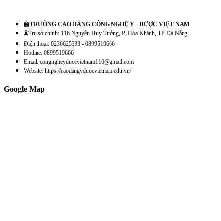
🏫
TRƯỜNG CAO ĐẲNG CÔNG NGHỆ Y - DƯỢC VIỆT NAM
🎗️Trụ sở chính: 116 Nguyễn Huy Tưởng, P. Hòa Khánh, TP Đà Nẵng
Điện thoại: 0236625333 - 0899519666
Hotline: 0899519666
Email: congngheyduocvietnam116@gmail.com
Website: https://caodangyduocvietnam.edu.vn/
Google Map