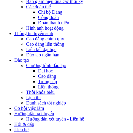
Ban giám hiệu qua các thời kỳ
Các đoàn thể
Chi bộ Đảng
Công đoàn
Đoàn thanh niên
Hình ảnh hoạt động
Thông tin tuyển sinh
Cao đẳng chính quy
Cao đẳng liên thông
Liên kết đại học
Đào tạo ngắn hạn
Đào tạo
Chương trình đào tạo
Đại học
Cao đẳng
Trung cấp
Liên thông
Thời khóa biểu
Lịch thi
Danh sách tốt nghiệp
Cơ hội việc làm
Hướng dẫn xét tuyển
Hướng dẫn xét tuyển - Liên hệ
Hỏi & đáp
Liên hệ