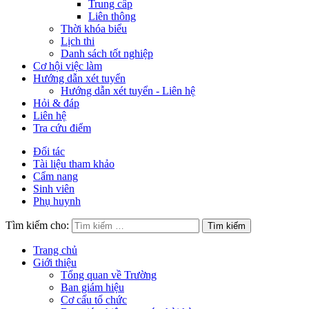
Trung cấp
Liên thông
Thời khóa biểu
Lịch thi
Danh sách tốt nghiệp
Cơ hội việc làm
Hướng dẫn xét tuyển
Hướng dẫn xét tuyển - Liên hệ
Hỏi & đáp
Liên hệ
Tra cứu điểm
Đối tác
Tài liệu tham khảo
Cẩm nang
Sinh viên
Phụ huynh
Tìm kiếm cho:
Trang chủ
Giới thiệu
Tổng quan về Trường
Ban giám hiệu
Cơ cấu tổ chức