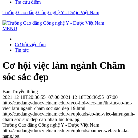
Tra cứu điểm
Trường Cao đẳng Công nghệ Y - Dược Việt Nam
MENU
Cơ hội việc làm
Tin tức
Cơ hội việc làm ngành Chăm
sóc sắc đẹp
Ban Truyền thông
2021-12-18T20:36:55+07:00
2021-12-18T20:36:55+07:00
http://caodangyduocvietnam.edu.vn/co-hoi-viec-lam/tin-tuc/co-hoi-
viec-lam-nganh-cham-soc-sac-dep-19.html
http://caodangyduocvietnam.edu.vn/uploads/co-hoi-viec-lam/nganh-
cham-soc-suc-dep-can-nhan-luc-lon.jpg
Trường Cao đẳng Công nghệ Y - Dược Việt Nam
http://caodangyduocvietnam.edu.vn/uploads/banner-web-ydc-da-
nang.jpg