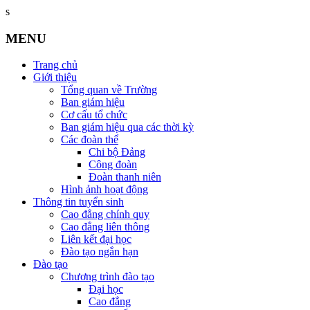
s
MENU
Trang chủ
Giới thiệu
Tổng quan về Trường
Ban giám hiệu
Cơ cấu tổ chức
Ban giám hiệu qua các thời kỳ
Các đoàn thể
Chi bộ Đảng
Công đoàn
Đoàn thanh niên
Hình ảnh hoạt động
Thông tin tuyển sinh
Cao đẳng chính quy
Cao đẳng liên thông
Liên kết đại học
Đào tạo ngắn hạn
Đào tạo
Chương trình đào tạo
Đại học
Cao đẳng