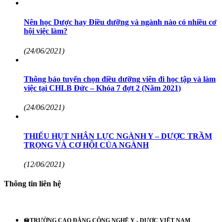
Nên học Dược hay Điều dưỡng và ngành nào có nhiều cơ
hội việc làm?
(24/06/2021)
Thông báo tuyển chọn điều dưỡng viên đi học tập và làm
việc tại CHLB Đức – Khóa 7 đợt 2 (Năm 2021)
(24/06/2021)
THIẾU HỤT NHÂN LỰC NGÀNH Y – DƯỢC TRẦM
TRỌNG VÀ CƠ HỘI CỦA NGÀNH
(12/06/2021)
Thông tin liên hệ
🏫
TRƯỜNG CAO ĐẲNG CÔNG NGHỆ Y - DƯỢC VIỆT NAM