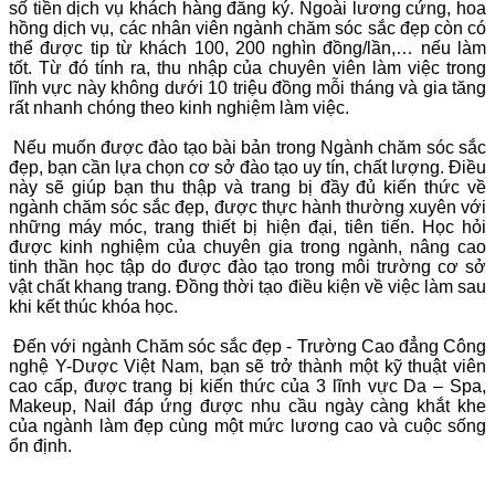
số tiền dịch vụ khách hàng đăng ký. Ngoài lương cứng, hoa
hồng dịch vụ, các nhân viên ngành chăm sóc sắc đẹp còn có
thể được tip từ khách 100, 200 nghìn đồng/lần,… nếu làm
tốt. Từ đó tính ra, thu nhập của chuyên viên làm việc trong
lĩnh vực này không dưới 10 triệu đồng mỗi tháng và gia tăng
rất nhanh chóng theo kinh nghiệm làm việc.
Nếu muốn được đào tạo bài bản trong Ngành chăm sóc sắc
đẹp, bạn cần lựa chọn cơ sở đào tạo uy tín, chất lượng. Điều
này sẽ giúp bạn thu thập và trang bị đầy đủ kiến thức về
ngành chăm sóc sắc đẹp, được thực hành thường xuyên với
những máy móc, trang thiết bị hiện đại, tiên tiến. Học hỏi
được kinh nghiệm của chuyên gia trong ngành, nâng cao
tinh thần học tập do được đào tạo trong môi trường cơ sở
vật chất khang trang. Đồng thời tạo điều kiện về việc làm sau
khi kết thúc khóa học.
Đến với ngành Chăm sóc sắc đẹp - Trường Cao đẳng Công
nghệ Y-Dược Việt Nam, bạn sẽ trở thành một kỹ thuật viên
cao cấp, được trang bị kiến thức của 3 lĩnh vực Da – Spa,
Makeup, Nail đáp ứng được nhu cầu ngày càng khắt khe
của ngành làm đẹp cùng một mức lương cao và cuộc sống
ổn định.