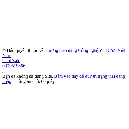
© Bản quyền thuộc về
Trường Cao đẳng Công nghệ Y - Dược Việt
Nam
.
Chat Zalo
0899519666
Bạn đã không sử dụng Site,
Bấm vào đây để duy trì trạng thái đăng
nhập
. Thời gian chờ:
60
giây