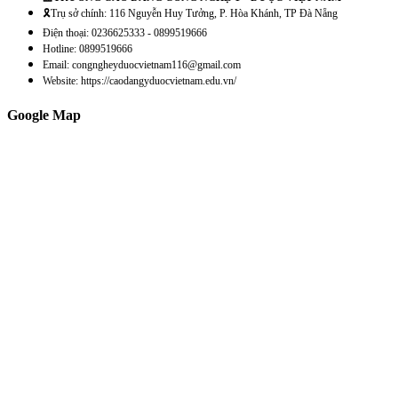
🎗️Trụ sở chính: 116 Nguyễn Huy Tưởng, P. Hòa Khánh, TP Đà Nẵng
Điện thoại: 0236625333 - 0899519666
Hotline: 0899519666
Email: congngheyduocvietnam116@gmail.com
Website: https://caodangyduocvietnam.edu.vn/
Google Map