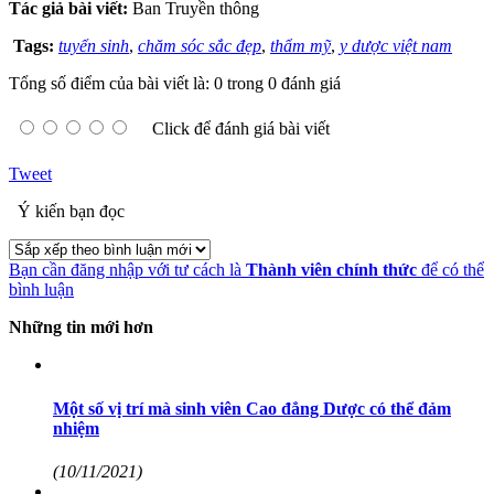
Tác giả bài viết:
Ban Truyền thông
Tags:
tuyển sinh
,
chăm sóc sắc đẹp
,
thẩm mỹ
,
y dược việt nam
Tổng số điểm của bài viết là: 0 trong 0 đánh giá
Click để đánh giá bài viết
Tweet
Ý kiến bạn đọc
Bạn cần đăng nhập với tư cách là
Thành viên chính thức
để có thể
bình luận
Những tin mới hơn
Một số vị trí mà sinh viên Cao đẳng Dược có thể đảm
nhiệm
(10/11/2021)