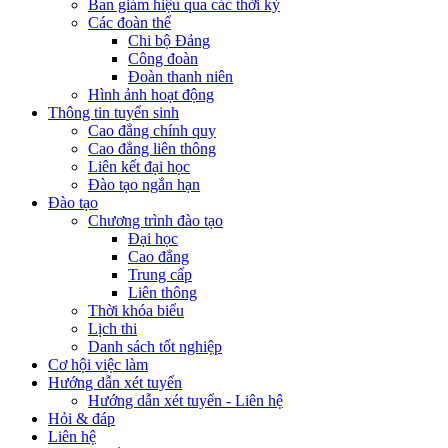
Ban giám hiệu qua các thời kỳ
Các đoàn thể
Chi bộ Đảng
Công đoàn
Đoàn thanh niên
Hình ảnh hoạt động
Thông tin tuyển sinh
Cao đẳng chính quy
Cao đẳng liên thông
Liên kết đại học
Đào tạo ngắn hạn
Đào tạo
Chương trình đào tạo
Đại học
Cao đẳng
Trung cấp
Liên thông
Thời khóa biểu
Lịch thi
Danh sách tốt nghiệp
Cơ hội việc làm
Hướng dẫn xét tuyển
Hướng dẫn xét tuyển - Liên hệ
Hỏi & đáp
Liên hệ