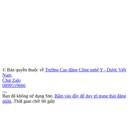
© Bản quyền thuộc về
Trường Cao đẳng Công nghệ Y - Dược Việt
Nam
.
Chat Zalo
0899519666
Bạn đã không sử dụng Site,
Bấm vào đây để duy trì trạng thái đăng
nhập
. Thời gian chờ:
60
giây