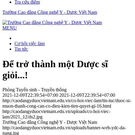
Tra cứu điểm
Trường Cao đẳng Công nghệ Y - Dược Việt Nam
MENU
Cơ hội việc làm
Tin tức
Để trở thành một Dược sĩ
giỏi...!
Phòng Tuyển sinh - Truyền thông
2021-12-09T22:39:54+07:00
2021-12-09T22:39:54+07:00
http://caodangyduocvietnam.edu.vn/co-hoi-viec-lam/tin-tuc/duoc-si-
muon-thanh-cong-can-co-dieu-kien-tien-quyet-gi-16.html
http://caodangyduocvietnam.edu.vn/uploads/co-hoi-viec-
lam/2021_12/ds2.jpg
Trường Cao đẳng Công nghệ Y - Dược Việt Nam
http://caodangyduocvietnam.edu.vn/uploads/banner-web-ydc-da-
nang.jpg