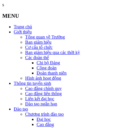
s
MENU
Trang chủ
Giới thiệu
Tổng quan về Trường
Ban giám hiệu
Cơ cấu tổ chức
Ban giám hiệu qua các thời kỳ
Các đoàn thể
Chi bộ Đảng
Công đoàn
Đoàn thanh niên
Hình ảnh hoạt động
Thông tin tuyển sinh
Cao đẳng chính quy
Cao đẳng liên thông
Liên kết đại học
Đào tạo ngắn hạn
Đào tạo
Chương trình đào tạo
Đại học
Cao đẳng