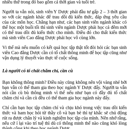
nhiều thứ trong đó bao gồm cả thời gian và tuổi trẻ.
Người ta vẫn nói, sinh viên Y Dược phải đầu tư gấp 2 – 3 thời gian
so với các ngành khác để trau dồi đủ kiến thức, đáp ứng yêu cầu
của các môn học. Chẳng hạn như, các bạn sinh viên ngành khác có
thể học một buổi tối thì sinh viên ngành Dược phải học cả đêm mới
có thể trau dồi đủ kiến thức cho mình. Điều đó cho thất kiến thức
mà sinh viên Cao đẳng Dược phải học vô cùng lớn.
Vi thế mà nếu muốn có kết quả học tập thật tốt đòi hỏi các bạn sinh
viên Cao đẳng Dược cần có tố chất thông minh để học tập cũng như
vận dụng lý thuyết vào thực tế cuộc sống.
Là người có tố chất chăm chỉ, cần cù
Bạn không thông minh? Điều này cũng không nên vội vàng nhé bởi
bạn vẫn có thể tham gia theo học ngành Y Dược đấy. Người ta vẫn
nói cần cù bù thông minh vì thế nếu như bạn có đầy đủ tố chất
chăm chỉ và cần cù đều có thể tham gia học ngành này đấy.
Chỉ cần bạn học tập chăm chỉ và chịu khó trong việc trau dồi kiến
thức và ham học hỏi từ thầy cô và bạn bè thì tự khắc sẽ chủ động
rút ra được chân lý và kinh nghiệm học tập của mình. Nên nhớ rằng,
nếu cứ ỉ lại vào trí tuệ thì dù có thông minh thế nào cũng khó lòng
thành công khi theo học ngành Dược.