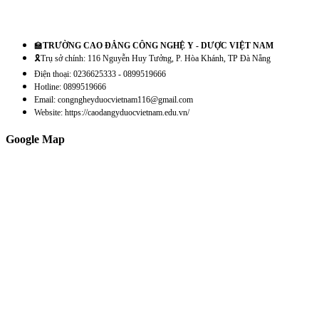
🏫
TRƯỜNG CAO ĐẲNG CÔNG NGHỆ Y - DƯỢC VIỆT NAM
🎗️Trụ sở chính: 116 Nguyễn Huy Tưởng, P. Hòa Khánh, TP Đà Nẵng
Điện thoại: 0236625333 - 0899519666
Hotline: 0899519666
Email: congngheyduocvietnam116@gmail.com
Website: https://caodangyduocvietnam.edu.vn/
Google Map