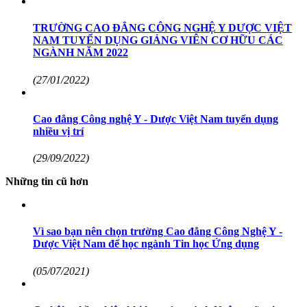
TRƯỜNG CAO ĐẲNG CÔNG NGHỆ Y DƯỢC VIỆT
NAM TUYỂN DỤNG GIẢNG VIÊN CƠ HỮU CÁC
NGÀNH NĂM 2022
(27/01/2022)
Cao đẳng Công nghệ Y - Dược Việt Nam tuyển dụng
nhiều vị trí
(29/09/2022)
Những tin cũ hơn
Vì sao bạn nên chọn trường Cao đẳng Công Nghệ Y -
Dược Việt Nam để học ngành Tin học Ứng dụng
(05/07/2021)