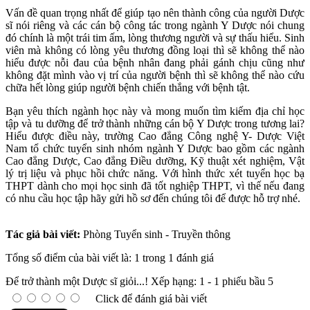
Vấn đề quan trọng nhất để giúp tạo nên thành công của người Dược
sĩ nói riêng và các cán bộ công tác trong ngành Y Dược nói chung
đó chính là một trái tim ấm, lòng thương người và sự thấu hiểu. Sinh
viên mà không có lòng yêu thương đồng loại thì sẽ không thể nào
hiểu được nỗi đau của bệnh nhân đang phải gánh chịu cũng như
không đặt mình vào vị trí của người bệnh thì sẽ không thể nào cứu
chữa hết lòng giúp người bệnh chiến thắng với bệnh tật.
Bạn yêu thích ngành học này và mong muốn tìm kiếm địa chỉ học
tập và tu dưỡng để trở thành những cán bộ Y Dược trong tương lai?
Hiểu được điều này, trường Cao đẳng Công nghệ Y- Dược Việt
Nam tổ chức tuyển sinh nhóm ngành Y Dược bao gồm các ngành
Cao đẳng Dược, Cao đẳng Điều dưỡng, Kỹ thuật xét nghiệm, Vật
lý trị liệu và phục hồi chức năng. Với hình thức xét tuyển học bạ
THPT dành cho mọi học sinh đã tốt nghiệp THPT, vì thế nếu đang
có nhu cầu học tập hãy gửi hồ sơ đến chúng tôi để được hỗ trợ nhé.
Tác giả bài viết:
Phòng Tuyển sinh - Truyền thông
Tổng số điểm của bài viết là: 1 trong 1 đánh giá
Để trở thành một Dược sĩ giỏi...!
Xếp hạng:
1
-
1
phiếu bầu
5
Click để đánh giá bài viết