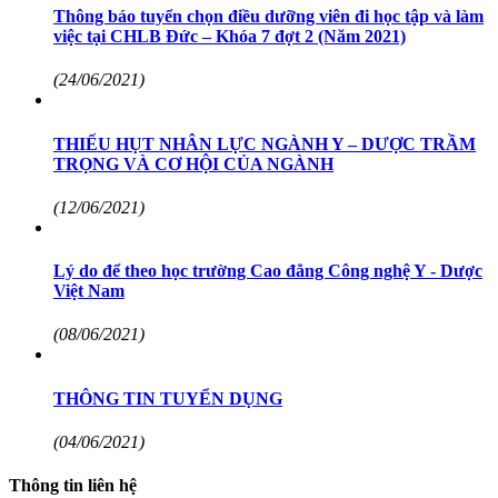
Thông báo tuyển chọn điều dưỡng viên đi học tập và làm
việc tại CHLB Đức – Khóa 7 đợt 2 (Năm 2021)
(24/06/2021)
THIẾU HỤT NHÂN LỰC NGÀNH Y – DƯỢC TRẦM
TRỌNG VÀ CƠ HỘI CỦA NGÀNH
(12/06/2021)
Lý do để theo học trường Cao đẳng Công nghệ Y - Dược
Việt Nam
(08/06/2021)
THÔNG TIN TUYỂN DỤNG
(04/06/2021)
Thông tin liên hệ