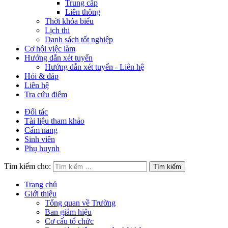
Trung cấp
Liên thông
Thời khóa biểu
Lịch thi
Danh sách tốt nghiệp
Cơ hội việc làm
Hướng dẫn xét tuyển
Hướng dẫn xét tuyển - Liên hệ
Hỏi & đáp
Liên hệ
Tra cứu điểm
Đối tác
Tài liệu tham khảo
Cẩm nang
Sinh viên
Phụ huynh
Tìm kiếm cho:
Trang chủ
Giới thiệu
Tổng quan về Trường
Ban giám hiệu
Cơ cấu tổ chức