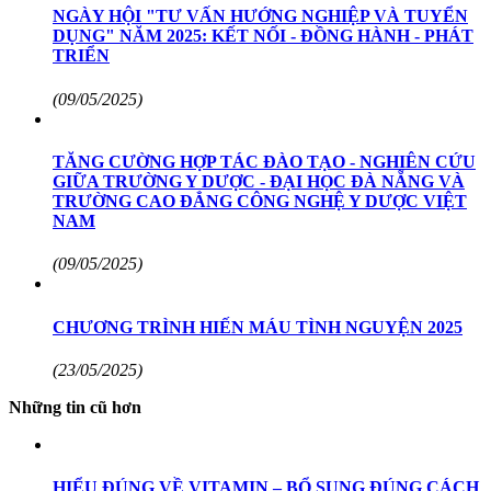
NGÀY HỘI "TƯ VẤN HƯỚNG NGHIỆP VÀ TUYỂN
DỤNG" NĂM 2025: KẾT NỐI - ĐỒNG HÀNH - PHÁT
TRIỂN
(09/05/2025)
TĂNG CƯỜNG HỢP TÁC ĐÀO TẠO - NGHIÊN CỨU
GIỮA TRƯỜNG Y DƯỢC - ĐẠI HỌC ĐÀ NẴNG VÀ
TRƯỜNG CAO ĐẲNG CÔNG NGHỆ Y DƯỢC VIỆT
NAM
(09/05/2025)
CHƯƠNG TRÌNH HIẾN MÁU TÌNH NGUYỆN 2025
(23/05/2025)
Những tin cũ hơn
HIỂU ĐÚNG VỀ VITAMIN – BỔ SUNG ĐÚNG CÁCH