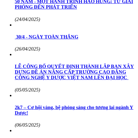
50 NĂM - MỘT HÀNH TRÌNH HÀO HÙNG: TỪ GIẢI
PHÓNG ĐẾN PHÁT TRIỂN
(24/04/2025)
30/4 - NGÀY TOÀN THẮNG
(26/04/2025)
LỄ CÔNG BỐ QUYẾT ĐỊNH THÀNH LẬP BAN XÂY
DỰNG ĐỀ ÁN NÂNG CẤP TRƯỜNG CAO ĐẲNG
CÔNG NGHỆ Y DƯỢC VIỆT NAM LÊN ĐẠI HỌC
(05/05/2025)
2k7 – Cơ hội vàng, bệ phóng sáng cho tương lai ngành Y
Dược!
(06/05/2025)