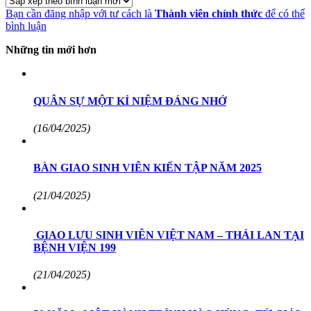
Bạn cần đăng nhập với tư cách là
Thành viên chính thức
để có thể
bình luận
Những tin mới hơn
QUÂN SỰ MỘT KỈ NIỆM ĐÁNG NHỚ
(16/04/2025)
BÀN GIAO SINH VIÊN KIẾN TẬP NĂM 2025
(21/04/2025)
GIAO LƯU SINH VIÊN VIỆT NAM – THÁI LAN TẠI
BỆNH VIỆN 199
(21/04/2025)