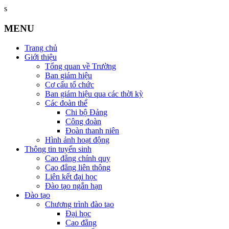
s
MENU
Trang chủ
Giới thiệu
Tổng quan về Trường
Ban giám hiệu
Cơ cấu tổ chức
Ban giám hiệu qua các thời kỳ
Các đoàn thể
Chi bộ Đảng
Công đoàn
Đoàn thanh niên
Hình ảnh hoạt động
Thông tin tuyển sinh
Cao đẳng chính quy
Cao đẳng liên thông
Liên kết đại học
Đào tạo ngắn hạn
Đào tạo
Chương trình đào tạo
Đại học
Cao đẳng