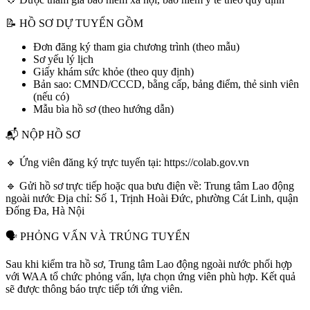
📝 HỒ SƠ DỰ TUYỂN GỒM
Đơn đăng ký tham gia chương trình (theo mẫu)
Sơ yếu lý lịch
Giấy khám sức khỏe (theo quy định)
Bản sao: CMND/CCCD, bằng cấp, bảng điểm, thẻ sinh viên
(nếu có)
Mẫu bìa hồ sơ (theo hướng dẫn)
📬 NỘP HỒ SƠ
🔹 Ứng viên đăng ký trực tuyến tại:
https://colab.gov.vn
🔹 Gửi hồ sơ trực tiếp hoặc qua bưu điện về: Trung tâm Lao động
ngoài nước Địa chỉ: Số 1, Trịnh Hoài Đức, phường Cát Linh, quận
Đống Đa, Hà Nội
🗣️ PHỎNG VẤN VÀ TRÚNG TUYỂN
Sau khi kiểm tra hồ sơ, Trung tâm Lao động ngoài nước phối hợp
với WAA tổ chức phỏng vấn, lựa chọn ứng viên phù hợp. Kết quả
sẽ được thông báo trực tiếp tới ứng viên.