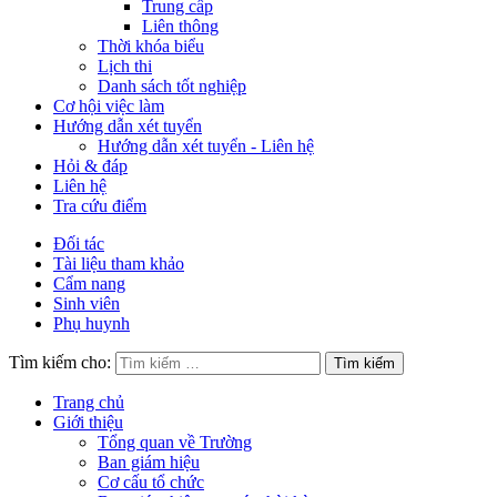
Trung cấp
Liên thông
Thời khóa biểu
Lịch thi
Danh sách tốt nghiệp
Cơ hội việc làm
Hướng dẫn xét tuyển
Hướng dẫn xét tuyển - Liên hệ
Hỏi & đáp
Liên hệ
Tra cứu điểm
Đối tác
Tài liệu tham khảo
Cẩm nang
Sinh viên
Phụ huynh
Tìm kiếm cho:
Trang chủ
Giới thiệu
Tổng quan về Trường
Ban giám hiệu
Cơ cấu tổ chức