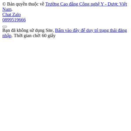
© Bản quyền thuộc về
Trường Cao đẳng Công nghệ Y - Dược Việt
Nam
.
Chat Zalo
0899519666
Bạn đã không sử dụng Site,
Bấm vào đây để duy trì trạng thái đăng
nhập
. Thời gian chờ:
60
giây