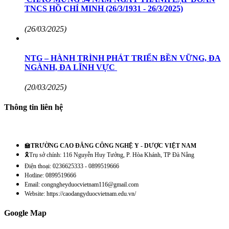
TNCS HỒ CHÍ MINH (26/3/1931 - 26/3/2025)
(26/03/2025)
NTG – HÀNH TRÌNH PHÁT TRIỂN BỀN VỮNG, ĐA
NGÀNH, ĐA LĨNH VỰC
(20/03/2025)
Thông tin liên hệ
🏫
TRƯỜNG CAO ĐẲNG CÔNG NGHỆ Y - DƯỢC VIỆT NAM
🎗️Trụ sở chính: 116 Nguyễn Huy Tưởng, P. Hòa Khánh, TP Đà Nẵng
Điện thoại: 0236625333 - 0899519666
Hotline: 0899519666
Email: congngheyduocvietnam116@gmail.com
Website: https://caodangyduocvietnam.edu.vn/
Google Map