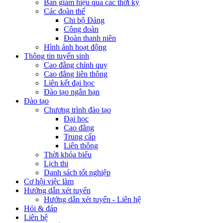
Ban giám hiệu qua các thời kỳ
Các đoàn thể
Chi bộ Đảng
Công đoàn
Đoàn thanh niên
Hình ảnh hoạt động
Thông tin tuyển sinh
Cao đẳng chính quy
Cao đẳng liên thông
Liên kết đại học
Đào tạo ngắn hạn
Đào tạo
Chương trình đào tạo
Đại học
Cao đẳng
Trung cấp
Liên thông
Thời khóa biểu
Lịch thi
Danh sách tốt nghiệp
Cơ hội việc làm
Hướng dẫn xét tuyển
Hướng dẫn xét tuyển - Liên hệ
Hỏi & đáp
Liên hệ