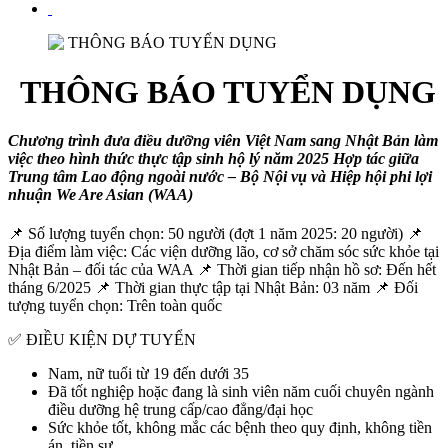
THÔNG BÁO TUYỂN DỤNG
Chương trình đưa điều dưỡng viên Việt Nam sang Nhật Bản làm
việc theo hình thức thực tập sinh hộ lý năm 2025 Hợp tác giữa
Trung tâm Lao động ngoài nước – Bộ Nội vụ và Hiệp hội phi lợi
nhuận We Are Asian (WAA)
📌 Số lượng tuyển chọn: 50 người (đợt 1 năm 2025: 20 người) 📌
Địa điểm làm việc: Các viện dưỡng lão, cơ sở chăm sóc sức khỏe tại
Nhật Bản – đối tác của WAA 📌 Thời gian tiếp nhận hồ sơ: Đến hết
tháng 6/2025 📌 Thời gian thực tập tại Nhật Bản: 03 năm 📌 Đối
tượng tuyển chọn: Trên toàn quốc
✅ ĐIỀU KIỆN DỰ TUYỂN
Nam, nữ tuổi từ 19 đến dưới 35
Đã tốt nghiệp hoặc đang là sinh viên năm cuối chuyên ngành
điều dưỡng hệ trung cấp/cao đẳng/đại học
Sức khỏe tốt, không mắc các bệnh theo quy định, không tiền
án, tiền sự