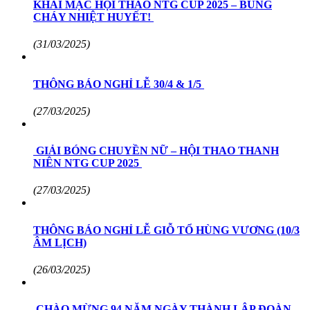
KHAI MẠC HỘI THAO NTG CUP 2025 – BÙNG
CHÁY NHIỆT HUYẾT!
(31/03/2025)
THÔNG BÁO NGHỈ LỄ 30/4 & 1/5
(27/03/2025)
GIẢI BÓNG CHUYỀN NỮ – HỘI THAO THANH
NIÊN NTG CUP 2025
(27/03/2025)
THÔNG BÁO NGHỈ LỄ GIỖ TỔ HÙNG VƯƠNG (10/3
ÂM LỊCH)
(26/03/2025)
CHÀO MỪNG 94 NĂM NGÀY THÀNH LẬP ĐOÀN