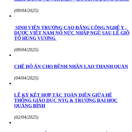
(09/04/2025)
SINH VIÊN TRƯỜNG CAO ĐẲNG CÔNG NGHỆ Y -
DƯỢC VIỆT NAM NÔ NỨC NHẬP NGŨ SAU LỄ GIỖ
TỔ HÙNG VƯƠNG
(09/04/2025)
CHẾ ĐỘ ĂN CHO BỆNH NHÂN LAO THANH QUẢN
(04/04/2025)
LỄ KÝ KẾT HỢP TÁC TOÀN DIỆN GIỮA HỆ
THỐNG GIÁO DỤC NTG & TRƯỜNG ĐẠI HỌC
QUẢNG BÌNH
(02/04/2025)