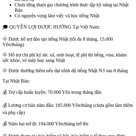
Chưa từng tham gia chương trình thực tập kỹ năng tại Nhật
Bản
Có nguyện vọng làm việc và học tiếng Nhật
🎓 QUYỀN LỢI ĐƯỢC HƯỞNG Tại Việt Nam:
💠 Được hỗ trợ đào tạo tiếng Nhật (tối đa 8 tháng, 15.000
Yên/tháng)
💠 Hỗ trợ chi phí ký túc xá, sinh hoạt, lệ phí thi tiếng, visa, khám
sức khỏe, vé máy bay sang Nhật
💠 Được thưởng thêm nếu đạt trình độ tiếng Nhật N3 sau 8 tháng
Tại Nhật Bản:
💰 Trợ cấp huấn luyện: 70.000 Yên trong tháng đầu
💰 Lương cơ bản năm đầu: 185.000 Yên/tháng (chưa gồm làm thêm
và phụ cấp)
💰 Năm hai trở đi: 194.000 Yên/tháng trở lên
💠 Được tham gia bảo hiểm xã hội, bảo hiểm y tế theo quy định