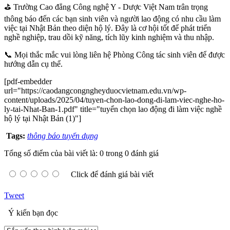
⛳ Trường Cao đẳng Công nghệ Y - Dược Việt Nam trân trọng
thông báo đến các bạn sinh viên và người lao động có nhu cầu làm
việc tại Nhật Bản theo diện hộ lý. Đây là cơ hội tốt để phát triển
nghề nghiệp, trau dồi kỹ năng, tích lũy kinh nghiệm và thu nhập.
📞 Mọi thắc mắc vui lòng liên hệ Phòng Công tác sinh viên để được
hướng dẫn cụ thể.
[pdf-embedder
url="https://caodangcongngheyduocvietnam.edu.vn/wp-
content/uploads/2025/04/tuyen-chon-lao-dong-di-lam-viec-nghe-ho-
ly-tai-Nhat-Ban-1.pdf" title="tuyển chọn lao động đi làm việc nghề
hộ lý tại Nhật Bản (1)"]
Tags:
thông báo tuyển dụng
Tổng số điểm của bài viết là: 0 trong 0 đánh giá
Click để đánh giá bài viết
Tweet
Ý kiến bạn đọc