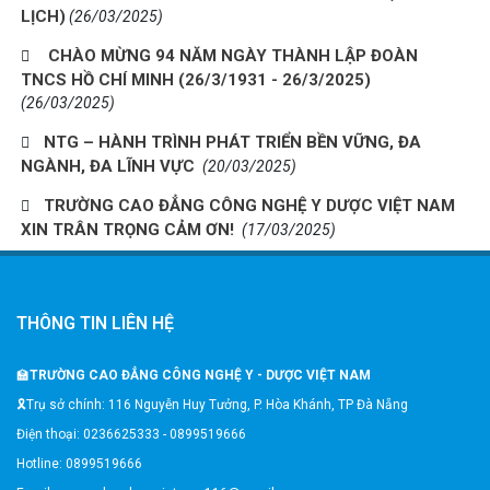
LỊCH)
(26/03/2025)
CHÀO MỪNG 94 NĂM NGÀY THÀNH LẬP ĐOÀN
TNCS HỒ CHÍ MINH (26/3/1931 - 26/3/2025)
(26/03/2025)
NTG – HÀNH TRÌNH PHÁT TRIỂN BỀN VỮNG, ĐA
NGÀNH, ĐA LĨNH VỰC
(20/03/2025)
TRƯỜNG CAO ĐẲNG CÔNG NGHỆ Y DƯỢC VIỆT NAM
XIN TRÂN TRỌNG CẢM ƠN!
(17/03/2025)
THÔNG TIN LIÊN HỆ
🏫
TRƯỜNG CAO ĐẲNG CÔNG NGHỆ Y - DƯỢC VIỆT NAM
🎗️Trụ sở chính: 116 Nguyễn Huy Tưởng, P. Hòa Khánh, TP Đà Nẵng
Điện thoại: 0236625333 - 0899519666
Hotline: 0899519666