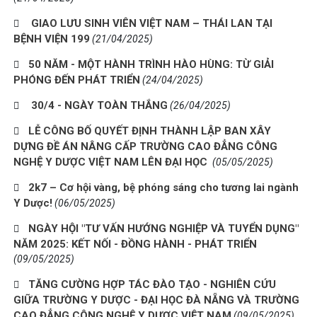
GIAO LƯU SINH VIÊN VIỆT NAM – THÁI LAN TẠI
BỆNH VIỆN 199
(21/04/2025)
50 NĂM - MỘT HÀNH TRÌNH HÀO HÙNG: TỪ GIẢI
PHÓNG ĐẾN PHÁT TRIỂN
(24/04/2025)
30/4 - NGÀY TOÀN THẮNG
(26/04/2025)
LỄ CÔNG BỐ QUYẾT ĐỊNH THÀNH LẬP BAN XÂY
DỰNG ĐỀ ÁN NÂNG CẤP TRƯỜNG CAO ĐẲNG CÔNG
NGHỆ Y DƯỢC VIỆT NAM LÊN ĐẠI HỌC
(05/05/2025)
2k7 – Cơ hội vàng, bệ phóng sáng cho tương lai ngành
Y Dược!
(06/05/2025)
NGÀY HỘI "TƯ VẤN HƯỚNG NGHIỆP VÀ TUYỂN DỤNG"
NĂM 2025: KẾT NỐI - ĐỒNG HÀNH - PHÁT TRIỂN
(09/05/2025)
TĂNG CƯỜNG HỢP TÁC ĐÀO TẠO - NGHIÊN CỨU
GIỮA TRƯỜNG Y DƯỢC - ĐẠI HỌC ĐÀ NẴNG VÀ TRƯỜNG
CAO ĐẲNG CÔNG NGHỆ Y DƯỢC VIỆT NAM
(09/05/2025)