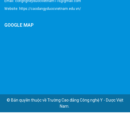
Email: congngheyduocvietnam116@gmail.com
Website: https://caodangyduocvietnam.edu.vn/
GOOGLE MAP
© Bản quyền thuộc về
Trường Cao đẳng Công nghệ Y - Dược Việt
Nam
.