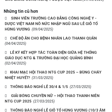
Những tin cũ hơn
SINH VIÊN TRƯỜNG CAO ĐẲNG CÔNG NGHỆ Y -
DƯỢC VIỆT NAM NÔ NỨC NHẬP NGŨ SAU LỄ GIỖ TỔ
HÙNG VƯƠNG
(09/04/2025)
CHẾ ĐỘ ĂN CHO BỆNH NHÂN LAO THANH QUẢN
(04/04/2025)
LỄ KÝ KẾT HỢP TÁC TOÀN DIỆN GIỮA HỆ THỐNG
GIÁO DỤC NTG & TRƯỜNG ĐẠI HỌC QUẢNG BÌNH
(02/04/2025)
KHAI MẠC HỘI THAO NTG CUP 2025 – BÙNG CHÁY
NHIỆT HUYẾT!
(31/03/2025)
THÔNG BÁO NGHỈ LỄ 30/4 & 1/5
(27/03/2025)
GIẢI BÓNG CHUYỀN NỮ – HỘI THAO THANH NIÊN
NTG CUP 2025
(27/03/2025)
THÔNG BÁO NGHỈ LỄ GIỖ TỔ HÙNG VƯƠNG (10/3 ÂM