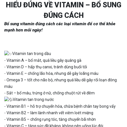
HIỂU ĐÚNG VỀ VITAMIN – BỔ SUNG
ĐÚNG CÁCH
Bổ sung vitamin đúng cách các loại vitamin để cơ thể khỏe
mạnh hơn mỗi ngày!
Vitamin tan trong dầu
- Vitamin A – bổ mắt, quá liều gây quáng gà
- Vitamin D – hấp thụ canxi, tránh dùng buổi tối
- Vitamin E – chống lão hóa, nhưng dễ gây loãng máu
- Omega 3 – tốt cho não bộ, nhưng quá liều dễ gây rối loạn đông
máu
- Sắt – bổ máu, trứng ở nữ, chống chuột rút về đêm
Vitamin tan trong nước
- Vitamin B1 – hỗ trợ chuyển hóa, chữa bệnh chân tay bong vẩy
- Vitamin B2 – làm lành nhanh vết viêm loét miệng
- Vitamin B5 – chống rụng tóc, tăng chuyển bã nhờn
- Vitamin C – tăng sức đề kháng, không nên uống lúc đói