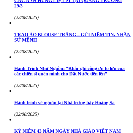
CÁC ANH HÙNG LIỆT SĨ TẠI QUẢNG TRƯỜNG
29/3
(22/08/2025)
TRAO ÁO BLOUSE TRẮNG – GỬI NIỀM TIN, NHẬN
SỨ MỆNH
(22/08/2025)
Hành Trình Nhớ Nguồn: “Khắc ghi công ơn to lớn của
các chiến sĩ quên mình cho Đất Nước tiến lên”
(22/08/2025)
Hành trình về nguồn tại Nhà trưng bày Hoàng Sa
(22/08/2025)
KỶ NIỆM 43 NĂM NGÀY NHÀ GIÁO VIỆT NAM