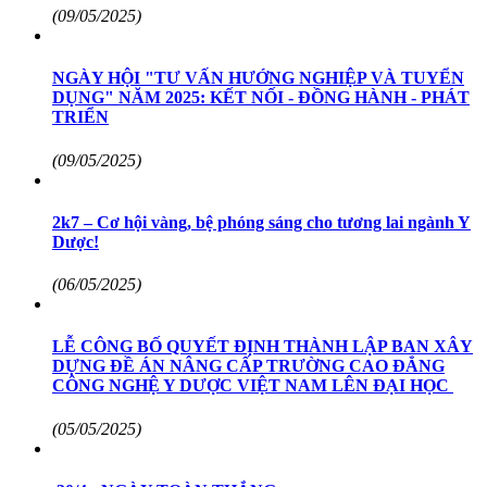
(09/05/2025)
NGÀY HỘI "TƯ VẤN HƯỚNG NGHIỆP VÀ TUYỂN
DỤNG" NĂM 2025: KẾT NỐI - ĐỒNG HÀNH - PHÁT
TRIỂN
(09/05/2025)
2k7 – Cơ hội vàng, bệ phóng sáng cho tương lai ngành Y
Dược!
(06/05/2025)
LỄ CÔNG BỐ QUYẾT ĐỊNH THÀNH LẬP BAN XÂY
DỰNG ĐỀ ÁN NÂNG CẤP TRƯỜNG CAO ĐẲNG
CÔNG NGHỆ Y DƯỢC VIỆT NAM LÊN ĐẠI HỌC
(05/05/2025)