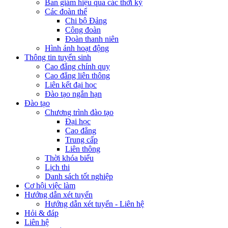
Ban giám hiệu qua các thời kỳ
Các đoàn thể
Chi bộ Đảng
Công đoàn
Đoàn thanh niên
Hình ảnh hoạt động
Thông tin tuyển sinh
Cao đẳng chính quy
Cao đẳng liên thông
Liên kết đại học
Đào tạo ngắn hạn
Đào tạo
Chương trình đào tạo
Đại học
Cao đẳng
Trung cấp
Liên thông
Thời khóa biểu
Lịch thi
Danh sách tốt nghiệp
Cơ hội việc làm
Hướng dẫn xét tuyển
Hướng dẫn xét tuyển - Liên hệ
Hỏi & đáp
Liên hệ