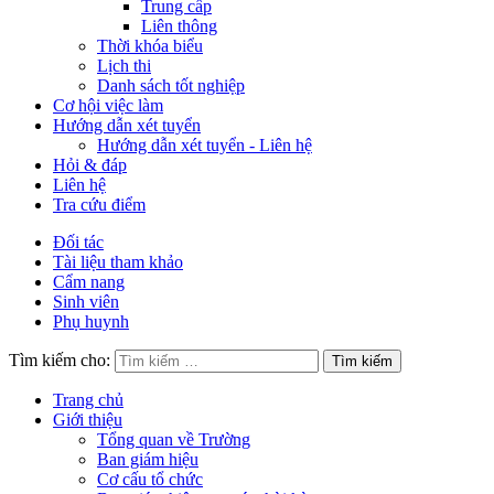
Trung cấp
Liên thông
Thời khóa biểu
Lịch thi
Danh sách tốt nghiệp
Cơ hội việc làm
Hướng dẫn xét tuyển
Hướng dẫn xét tuyển - Liên hệ
Hỏi & đáp
Liên hệ
Tra cứu điểm
Đối tác
Tài liệu tham khảo
Cẩm nang
Sinh viên
Phụ huynh
Tìm kiếm cho:
Trang chủ
Giới thiệu
Tổng quan về Trường
Ban giám hiệu
Cơ cấu tổ chức