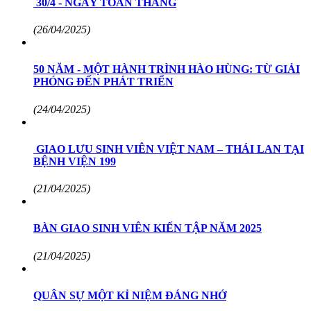
30/4 - NGÀY TOÀN THẮNG
(26/04/2025)
50 NĂM - MỘT HÀNH TRÌNH HÀO HÙNG: TỪ GIẢI
PHÓNG ĐẾN PHÁT TRIỂN
(24/04/2025)
GIAO LƯU SINH VIÊN VIỆT NAM – THÁI LAN TẠI
BỆNH VIỆN 199
(21/04/2025)
BÀN GIAO SINH VIÊN KIẾN TẬP NĂM 2025
(21/04/2025)
QUÂN SỰ MỘT KỈ NIỆM ĐÁNG NHỚ