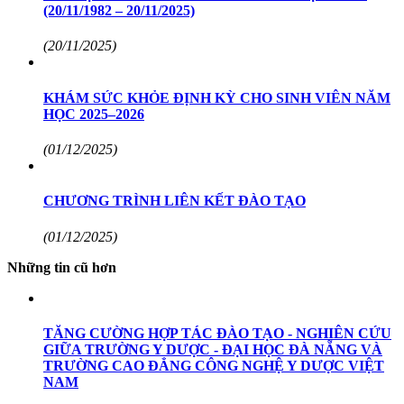
(20/11/1982 – 20/11/2025)
(20/11/2025)
KHÁM SỨC KHỎE ĐỊNH KỲ CHO SINH VIÊN NĂM
HỌC 2025–2026
(01/12/2025)
CHƯƠNG TRÌNH LIÊN KẾT ĐÀO TẠO
(01/12/2025)
Những tin cũ hơn
TĂNG CƯỜNG HỢP TÁC ĐÀO TẠO - NGHIÊN CỨU
GIỮA TRƯỜNG Y DƯỢC - ĐẠI HỌC ĐÀ NẴNG VÀ
TRƯỜNG CAO ĐẲNG CÔNG NGHỆ Y DƯỢC VIỆT
NAM