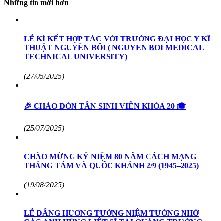
Những tin mới hơn
LỄ KÍ KẾT HỢP TÁC VỚI TRƯỜNG ĐẠI HỌC Y KĨ
THUẬT NGUYÊN BÔI ( NGUYEN BOI MEDICAL
TECHNICAL UNIVERSITY)
(27/05/2025)
🎉 CHÀO ĐÓN TÂN SINH VIÊN KHÓA 20 🎓
(25/07/2025)
CHÀO MỪNG KỶ NIỆM 80 NĂM CÁCH MẠNG
THÁNG TÁM VÀ QUỐC KHÁNH 2/9 (1945–2025)
(19/08/2025)
LỄ DÂNG HƯƠNG TƯỞNG NIỆM TƯỞNG NHỚ