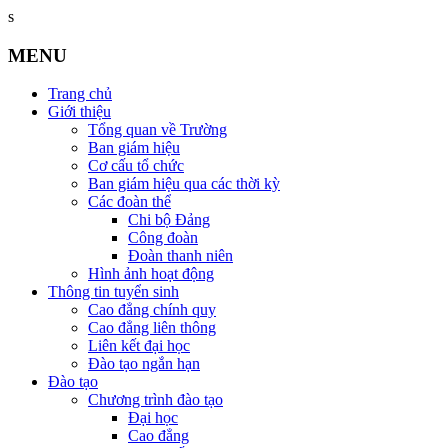
s
MENU
Trang chủ
Giới thiệu
Tổng quan về Trường
Ban giám hiệu
Cơ cấu tổ chức
Ban giám hiệu qua các thời kỳ
Các đoàn thể
Chi bộ Đảng
Công đoàn
Đoàn thanh niên
Hình ảnh hoạt động
Thông tin tuyển sinh
Cao đẳng chính quy
Cao đẳng liên thông
Liên kết đại học
Đào tạo ngắn hạn
Đào tạo
Chương trình đào tạo
Đại học
Cao đẳng