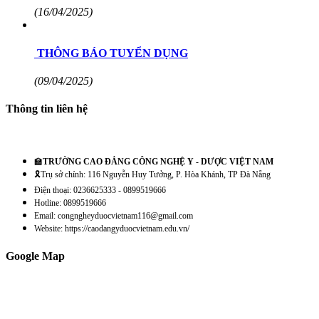
(16/04/2025)
THÔNG BÁO TUYỂN DỤNG
(09/04/2025)
Thông tin liên hệ
🏫
TRƯỜNG CAO ĐẲNG CÔNG NGHỆ Y - DƯỢC VIỆT NAM
🎗️Trụ sở chính: 116 Nguyễn Huy Tưởng, P. Hòa Khánh, TP Đà Nẵng
Điện thoại: 0236625333 - 0899519666
Hotline: 0899519666
Email: congngheyduocvietnam116@gmail.com
Website: https://caodangyduocvietnam.edu.vn/
Google Map