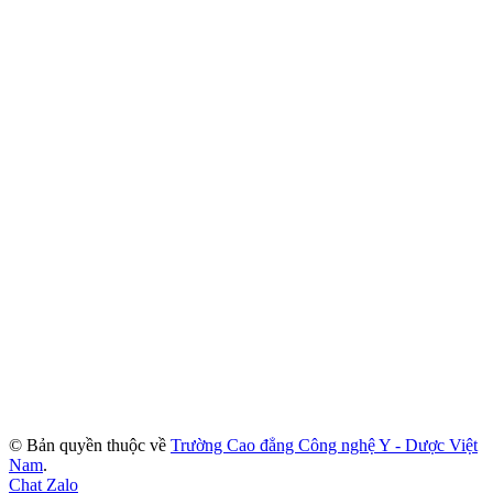
© Bản quyền thuộc về
Trường Cao đẳng Công nghệ Y - Dược Việt
Nam
.
Chat Zalo