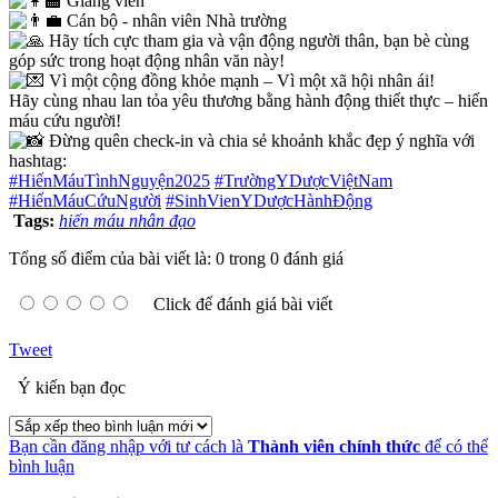
Giảng viên
Cán bộ - nhân viên Nhà trường
Hãy tích cực tham gia và vận động người thân, bạn bè cùng
góp sức trong hoạt động nhân văn này!
Vì một cộng đồng khỏe mạnh – Vì một xã hội nhân ái!
Hãy cùng nhau lan tỏa yêu thương bằng hành động thiết thực – hiến
máu cứu người!
Đừng quên check-in và chia sẻ khoảnh khắc đẹp ý nghĩa với
hashtag:
#HiếnMáuTìnhNguyện2025
#TrườngYDượcViệtNam
#HiếnMáuCứuNgười
#SinhVienYDượcHànhĐộng
Tags:
hiến máu nhân đạo
Tổng số điểm của bài viết là: 0 trong 0 đánh giá
Click để đánh giá bài viết
Tweet
Ý kiến bạn đọc
Bạn cần đăng nhập với tư cách là
Thành viên chính thức
để có thể
bình luận