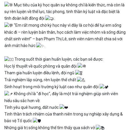
Mục tiêu của kỳ học quân sự không chỉ là kiến thức, mà còn là
sự rèn luyện về thể lực, tác phong, tinh thần kỷ luật và đặc biệt là
tình đoàn kết đồng đội
.
"Em rất mong chờ kỳ học này vì đây là cơ hội để tụi em sống
khác đi – rèn luyện bản thân, học cách làm việc nhóm và sống đúng
chất sinh viên!" – bạn Phạm Thị Lê, sinh viên năm nhất chia sẻ với
ánh mắt háo hức
.
Trong suốt thời gian huấn luyện, các bạn sẽ được:
Học lý thuyết về quốc phòng và quân đội
Tham gia huấn luyện điều lệnh, đội ngũ
Trải nghiệm lắp súng, rèn luyện thể chất
Sinh hoạt trong môi trường kỷ luật cao như quân đội
Không chỉ là "đi học", đây là một trải nghiệm giúp sinh viên
hiểu sâu sắc hơn về:
Tình yêu quê hương, đất nước
Tinh thần trách nhiệm của thanh niên trong sự nghiệp xây dựng &
bảo vệ Tổ quốc
Những giá trị sống không thể tìm thấy qua sách vở