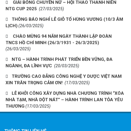
GIẢI BÓNG CHUYỀN NỮ – HỘI THAO THANH NIÊN
NTG CUP 2025
(27/03/2025)
THÔNG BÁO NGHỈ LỄ GIỖ TỔ HÙNG VƯƠNG (10/3 ÂM
LỊCH)
(26/03/2025)
CHÀO MỪNG 94 NĂM NGÀY THÀNH LẬP ĐOÀN
TNCS HỒ CHÍ MINH (26/3/1931 - 26/3/2025)
(26/03/2025)
NTG – HÀNH TRÌNH PHÁT TRIỂN BỀN VỮNG, ĐA
NGÀNH, ĐA LĨNH VỰC
(20/03/2025)
TRƯỜNG CAO ĐẲNG CÔNG NGHỆ Y DƯỢC VIỆT NAM
XIN TRÂN TRỌNG CẢM ƠN!
(17/03/2025)
LỄ KHỞI CÔNG XÂY DỰNG NHÀ CHƯƠNG TRÌNH “XÓA
NHÀ TẠM, NHÀ DỘT NÁT” – HÀNH TRÌNH LAN TỎA YÊU
THƯƠNG
(17/03/2025)