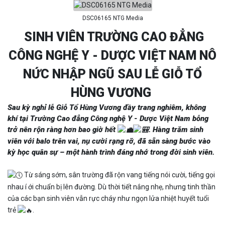
DSC06165 NTG Media
SINH VIÊN TRƯỜNG CAO ĐẲNG
CÔNG NGHỆ Y - DƯỢC VIỆT NAM NÔ
NỨC NHẬP NGŨ SAU LỄ GIỖ TỔ
HÙNG VƯƠNG
Sau kỳ nghỉ lễ Giỗ Tổ Hùng Vương đầy trang nghiêm, không
khí tại Trường Cao đẳng Công nghệ Y - Dược Việt Nam bỗng
trở nên rộn ràng hơn bao giờ hết
. Hàng trăm sinh
viên với balo trên vai, nụ cười rạng rỡ, đã sẵn sàng bước vào
kỳ học quân sự – một hành trình đáng nhớ trong đời sinh viên.
Từ sáng sớm, sân trường đã rộn vang tiếng nói cười, tiếng gọi
nhau í ới chuẩn bị lên đường. Dù thời tiết nắng nhẹ, nhưng tinh thần
của các bạn sinh viên vẫn rực cháy như ngọn lửa nhiệt huyết tuổi
trẻ
.