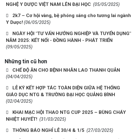
NGHỆ Y DƯỢC VIỆT NAM LÊN ĐẠI HỌC
(05/05/2025)
2k7 – Cơ hội vàng, bệ phóng sáng cho tương lai ngành
Y Dược!
(06/05/2025)
NGÀY HỘI "TƯ VẤN HƯỚNG NGHIỆP VÀ TUYỂN DỤNG"
NĂM 2025: KẾT NỐI - ĐỒNG HÀNH - PHÁT TRIỂN
(09/05/2025)
Những tin cũ hơn
CHẾ ĐỘ ĂN CHO BỆNH NHÂN LAO THANH QUẢN
(04/04/2025)
LỄ KÝ KẾT HỢP TÁC TOÀN DIỆN GIỮA HỆ THỐNG
GIÁO DỤC NTG & TRƯỜNG ĐẠI HỌC QUẢNG BÌNH
(02/04/2025)
KHAI MẠC HỘI THAO NTG CUP 2025 – BÙNG CHÁY
NHIỆT HUYẾT!
(31/03/2025)
THÔNG BÁO NGHỈ LỄ 30/4 & 1/5
(27/03/2025)