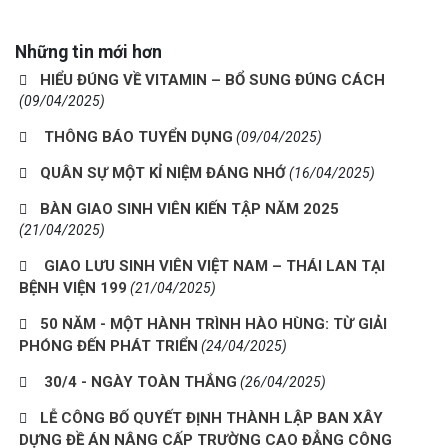
Những tin mới hơn
HIỂU ĐÚNG VỀ VITAMIN – BỔ SUNG ĐÚNG CÁCH
(09/04/2025)
THÔNG BÁO TUYỂN DỤNG
(09/04/2025)
QUÂN SỰ MỘT KỈ NIỆM ĐÁNG NHỚ
(16/04/2025)
BÀN GIAO SINH VIÊN KIẾN TẬP NĂM 2025
(21/04/2025)
GIAO LƯU SINH VIÊN VIỆT NAM – THÁI LAN TẠI
BỆNH VIỆN 199
(21/04/2025)
50 NĂM - MỘT HÀNH TRÌNH HÀO HÙNG: TỪ GIẢI
PHÓNG ĐẾN PHÁT TRIỂN
(24/04/2025)
30/4 - NGÀY TOÀN THẮNG
(26/04/2025)
LỄ CÔNG BỐ QUYẾT ĐỊNH THÀNH LẬP BAN XÂY
DỰNG ĐỀ ÁN NÂNG CẤP TRƯỜNG CAO ĐẲNG CÔNG