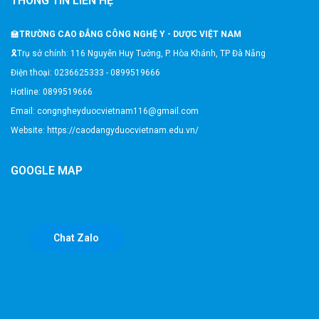
THÔNG TIN LIÊN HỆ
🏫
TRƯỜNG CAO ĐẲNG CÔNG NGHỆ Y - DƯỢC VIỆT NAM
🎗️Trụ sở chính: 116 Nguyễn Huy Tưởng, P. Hòa Khánh, TP Đà Nẵng
Điện thoại: 0236625333 - 0899519666
Hotline: 0899519666
Email: congngheyduocvietnam116@gmail.com
Website: https://caodangyduocvietnam.edu.vn/
GOOGLE MAP
Chat Zalo