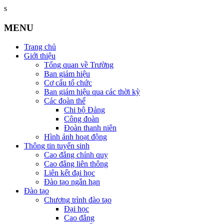
s
MENU
Trang chủ
Giới thiệu
Tổng quan về Trường
Ban giám hiệu
Cơ cấu tổ chức
Ban giám hiệu qua các thời kỳ
Các đoàn thể
Chi bộ Đảng
Công đoàn
Đoàn thanh niên
Hình ảnh hoạt động
Thông tin tuyển sinh
Cao đẳng chính quy
Cao đẳng liên thông
Liên kết đại học
Đào tạo ngắn hạn
Đào tạo
Chương trình đào tạo
Đại học
Cao đẳng