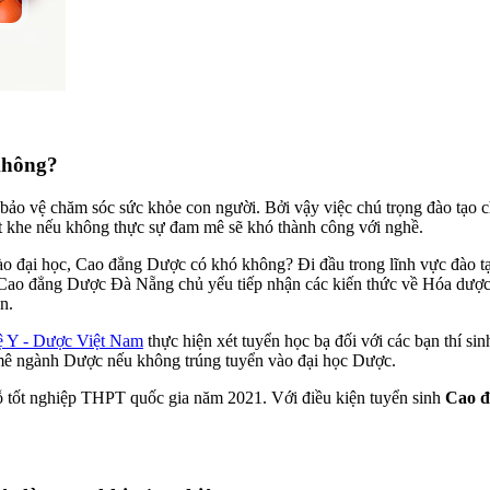
không?
 bảo vệ chăm sóc sức khỏe con người. Bởi vậy việc chú trọng đào tạo c
t khe nếu không thực sự đam mê sẽ khó thành công với nghề.
o đại học, Cao đẳng Dược có khó không? Đi đầu trong lĩnh vực đào tạ
Cao đẳng Dược Đà Nẵng chủ yếu tiếp nhận các kiến thức về Hóa dược,
n.
 Y - Dược Việt Nam
thực hiện xét tuyển học bạ đối với các bạn thí si
am mê ngành Dược nếu không trúng tuyển vào đại học Dược.
đỗ tốt nghiệp THPT quốc gia năm 2021. Với điều kiện tuyển sinh
Cao đ