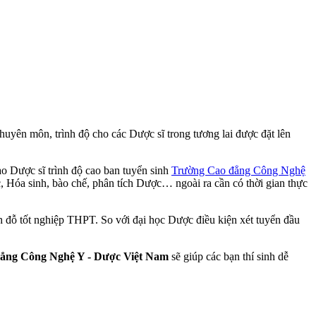
huyên môn, trình độ cho các Dược sĩ trong tương lai được đặt lên
o Dược sĩ trình độ cao ban tuyển sinh
Trường Cao đẳng Công Nghệ
 Hóa sinh, bào chế, phân tích Dược… ngoài ra cần có thời gian thực
nh đỗ tốt nghiệp THPT. So với đại học Dược điều kiện xét tuyển đầu
ẳng Công Nghệ Y - Dược Việt Nam
sẽ giúp các bạn thí sinh dễ