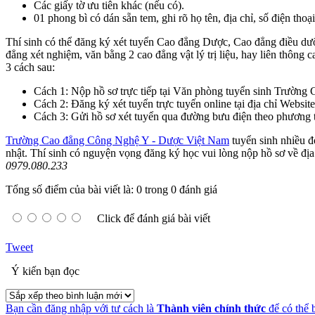
Các giấy tờ ưu tiên khác (nếu có).
01 phong bì có dán sẵn tem, ghi rõ họ tên, địa chỉ, số điện tho
Thí sinh có thể đăng ký xét tuyển Cao đẳng Dược, Cao đẳng điều dưỡ
đẳng xét nghiệm, văn bằng 2 cao đẳng vật lý trị liệu, hay liên thông
3 cách sau:
Cách 1: Nộp hồ sơ trực tiếp tại Văn phòng tuyển sinh Trườn
Cách 2: Đăng ký xét tuyển trực tuyến online tại địa chỉ Websi
Cách 3: Gửi hồ sơ xét tuyển qua đường bưu điện theo phương
Trường Cao đẳng Công Nghệ Y - Dược Việt Nam
tuyển sinh nhiều đ
nhật. Thí sinh có nguyện vọng đăng ký học vui lòng nộp hồ sơ về địa c
0979.080.233
Tổng số điểm của bài viết là: 0 trong 0 đánh giá
Click để đánh giá bài viết
Tweet
Ý kiến bạn đọc
Bạn cần đăng nhập với tư cách là
Thành viên chính thức
để có thể 