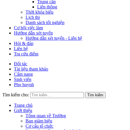
Trung cấp
Liên thông
Thời khóa biểu
Lịch thi
Danh sách tốt nghiệp
Cơ hội việc làm
Hướng dẫn xét tuyển
Hướng dẫn xét tuyển - Liên hệ
Hỏi & đáp
Liên hệ
Tra cứu điểm
Đối tác
Tài liệu tham khảo
Cẩm nang
Sinh viên
Phụ huynh
Tìm kiếm cho:
Trang chủ
Giới thiệu
Tổng quan về Trường
Ban giám hiệu
Cơ cấu tổ chức