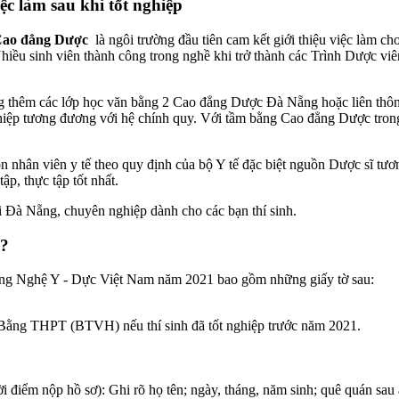
c làm sau khi tốt nghiệp
ao đẳng Dược
là ngôi trường đầu tiên cam kết giới thiệu việc làm cho
Nhiều sinh viên thành công trong nghề khi trở thành các Trình Dược v
 thêm các lớp học văn bằng 2 Cao đẳng Dược Đà Nẵng hoặc liên thô
iệp tương đương với hệ chính quy. Với tầm bằng Cao đẳng Dược trong ta
 nhân viên y tế theo quy định của bộ Y tế đặc biệt nguồn Dược sĩ tươn
tập, thực tập tốt nhất.
i Đà Nẵng, chuyên nghiệp dành cho các bạn thí sinh.
ì?
g Nghệ Y - Dực Việt Nam năm 2021 bao gồm những giấy tờ sau:
 Bằng THPT (BTVH) nếu thí sinh đã tốt nghiệp trước năm 2021.
i điểm nộp hồ sơ): Ghi rõ họ tên; ngày, tháng, năm sinh; quê quán sau