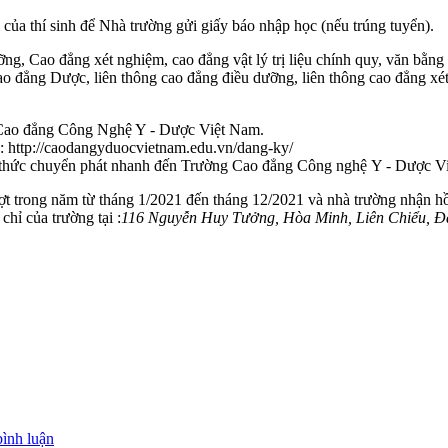
ại của thí sinh để Nhà trường gửi giấy báo nhập học (nếu trúng tuyển).
ng, Cao đẳng xét nghiệm, cao đẳng vật lý trị liệu chính quy, văn bằn
 cao đẳng Dược, liên thông cao đẳng điều dưỡng, liên thông cao đẳng xét
g Cao đẳng Công Nghệ Y - Dược Việt Nam.
te: http://caodangyduocvietnam.edu.vn/dang-ky/
 thức chuyển phát nhanh đến Trường Cao đẳng Công nghệ Y - Dược Việ
ợt trong năm từ tháng 1/2021 đến tháng 12/2021 và nhà trường nhận hồ
hỉ của trường tại :
116 Nguyễn Huy Tưởng, Hòa Minh, Liên Chiểu, Đà
bình luận