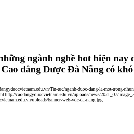
những ngành nghề hot hiện nay đ
c, Cao đẳng Dược Đà Nẵng có kh
odangyduocvietnam.edu.vn/Tin-tuc/nganh-duoc-dang-la-mot-trong-nhun
ml
http://caodangyduocvietnam.edu.vn/uploads/news/2021_07/image_
ocvietnam.edu.vn/uploads/banner-web-ydc-da-nang.jpg