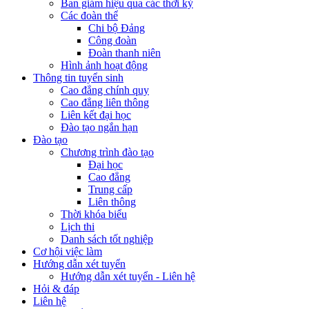
Ban giám hiệu qua các thời kỳ
Các đoàn thể
Chi bộ Đảng
Công đoàn
Đoàn thanh niên
Hình ảnh hoạt động
Thông tin tuyển sinh
Cao đẳng chính quy
Cao đẳng liên thông
Liên kết đại học
Đào tạo ngắn hạn
Đào tạo
Chương trình đào tạo
Đại học
Cao đẳng
Trung cấp
Liên thông
Thời khóa biểu
Lịch thi
Danh sách tốt nghiệp
Cơ hội việc làm
Hướng dẫn xét tuyển
Hướng dẫn xét tuyển - Liên hệ
Hỏi & đáp
Liên hệ