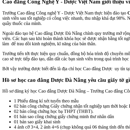
Cao đẳng Công Nghệ Y - Dược Việt Nam giới thiệu việ
Trường Cao đẳng Công nghệ Y - Dược Việt Nam thực hiện đào tạo
C
sinh viên sau tốt nghiệp có công việc nhanh, thu nhập khá đạt 98%. 
quầy thuốc của mình.
Ngoài đào tạo hệ Cao đẳng Dược Đà Nẵng chính quy trường mở rộng
viên. Các bạn sau khi hoàn thành khóa học sẽ được nhận bằng tốt ngh
làm để trau dồi kinh nghiệm, kĩ năng của bản thân.
Trường tiến tới thực hiện quy chuẩn, đồng bộ hóa trình độ chuyên môn
cao sẽ trực tiếp đào tạo, dẫn dắt các bạn sinh viên trong quá trình học 
Bởi vậy trường được biết đến là địa chỉ học Cao đẳng Dược uy tín tạ
Hồ sơ học cao đẳng Dược Đà Nẵng yêu cầu giấy tờ g
Hồ sơ đăng ký học Cao đẳng Dược Đà Nẵng – Trường Cao đẳng Côn
1 Phiếu đăng kí xét tuyển theo mẫu
02 bản công chứng Giấy chứng nhận tốt nghiệp tạm thời hoặc
02 bản công chứng học bạ THPT (THBT).
01 bản sao công chứng giấy chứng minh thư nhân dân
01 bản sao giấy khai sinh
4 ảnh cỡ 3×4, 2 ảnh 4×6 (chụp không quá 06 tháng tính đến thờ