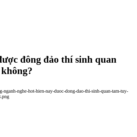
ược đông đảo thí sinh quan
ó không?
g-nganh-nghe-hot-hien-nay-duoc-dong-dao-thi-sinh-quan-tam-tuy-
3.png