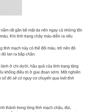
y nằm rất gần bề mặt da nên ngay cả những tổn
máu. Khi tình trạng chảy máu diễn ra nếu
g tĩnh mạch này có thể đổi màu, trở nên đỏ
 đó lan ra bắp chân.
ành ở chi dưới, hậu quả của tình trạng tăng
nếu không điều trị ở giai đoạn sớm. Một nghiên
 số đó sẽ có nguy cơ chuyển qua loét tĩnh
h thành trong lòng tĩnh mạch chậu, đùi,