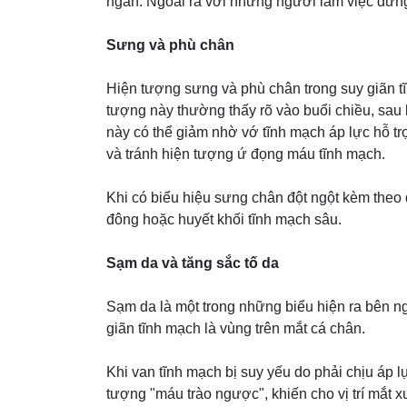
ngắn. Ngoài ra với những người làm việc đứng
Sưng và phù chân
Hiện tượng sưng và phù chân trong suy giãn t
tượng này thường thấy rõ vào buổi chiều, sau 
này có thể giảm nhờ vớ tĩnh mạch áp lực hỗ t
và tránh hiện tượng ứ đọng máu tĩnh mạch.
Khi có biểu hiệu sưng chân đột ngột kèm theo
đông hoặc huyết khối tĩnh mạch sâu.
Sạm da và tăng sắc tố da
Sạm da là một trong những biểu hiện ra bên ng
giãn tĩnh mạch là vùng trên mắt cá chân.
Khi van tĩnh mạch bị suy yếu do phải chịu áp lực
tượng "máu trào ngược", khiến cho vị trí mắt