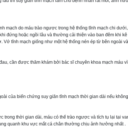
 lâu thì suy giãn tĩnh mạch làm cho bệnh nhân rất mỏi, ảnh hư
ĩnh mạch do máu trào ngược trong hệ thống tĩnh mạch chi dưới
khi đứng hoặc ngồi lâu và thường cải thiện vào ban đêm khi kê
rợ. Vớ tĩnh mạch giống như một hệ thống nén ép từ bên ngoài 
 đau, cần được thăm khám bởi bác sĩ chuyên khoa mạch máu vì
oài của biến chứng suy giãn tĩnh mạch thời gian dài nếu không
 trong thời gian dài, máu có thể trào ngược và tích tụ lại tại van
 xung quanh khu vực mắt cá chân thường chịu ảnh hưởng nhất .