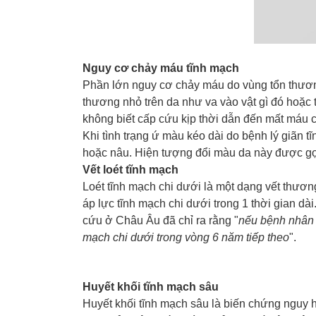
Nguy cơ chảy máu tĩnh mạch
Phần lớn nguy cơ chảy máu do vùng tổn thương 
thương nhỏ trên da như va vào vật gì đó hoặc 
không biết cấp cứu kịp thời dẫn đến mất máu 
Khi tình trạng ứ màu kéo dài do bệnh lý giãn 
hoặc nâu. Hiện tượng đổi màu da này được gọi
Vết loét tĩnh mạch
Loét tĩnh mạch chi dưới là một dạng vết thươn
áp lực tĩnh mạch chi dưới trong 1 thời gian dà
cứu ở Châu Âu đã chỉ ra rằng "
nếu bệnh nhân s
mạch chi dưới trong vòng 6 năm tiếp theo
".
Huyết khối tĩnh mạch sâu
Huyết khối tĩnh mạch sâu là biến chứng nguy h