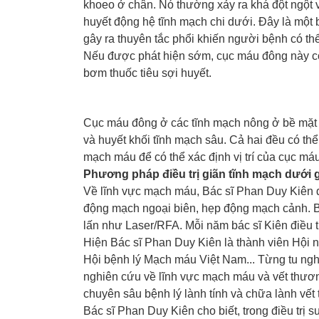
khoeo ở chân. Nó thường xảy ra khá đột ngột 
huyết động hệ tĩnh mạch chi dưới. Đây là một 
gây ra thuyên tắc phổi khiến người bệnh có thể 
Nếu được phát hiện sớm, cục máu đông này có 
bơm thuốc tiêu sợi huyết.
Cục máu đông ở các tĩnh mạch nông ở bề mặt hi
và huyết khối tĩnh mạch sâu. Cả hai đều có thể
mạch máu để có thể xác định vị trí của cục máu
Phương pháp điều trị giãn tĩnh mạch dưới 
Về lĩnh vực mạch máu, Bác sĩ Phan Duy Kiên đ
động mạch ngoại biên, hẹp động mạch cảnh. Bá
lấn như Laser/RFA. Mỗi năm bác sĩ Kiên điều t
Hiện Bác sĩ Phan Duy Kiên là thành viên Hội
Hội bệnh lý Mạch máu Việt Nam... Từng tu nghi
nghiên cứu về lĩnh vực mạch máu và vết thương.
chuyên sâu bệnh lý lành tính và chữa lành vết
Bác sĩ Phan Duy Kiên cho biết, trong điều trị