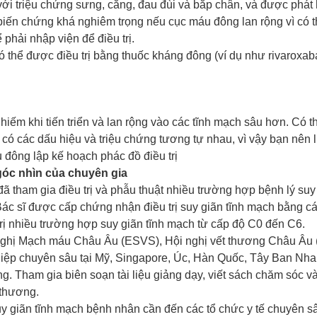
với triệu chứng sưng, căng, đau đùi và bắp chân, và được phát
biến chứng khá nghiêm trọng nếu cục máu đông lan rộng vì có 
phải nhập viện để điều trị.
thể được điều trị bằng thuốc kháng đông (ví dụ như rivaroxaba
ếm khi tiến triển và lan rộng vào các tĩnh mạch sâu hơn. Có t
 có các dấu hiệu và triệu chứng tương tự nhau, vì vậy bạn nên 
 đông lập kế hoạch phác đồ điều trị
góc nhìn của chuyên gia
ã tham gia điều trị và phẫu thuật nhiều trường hợp bệnh lý su
c sĩ được cấp chứng nhận điều trị suy giãn tĩnh mạch bằng cá
rị nhiều trường hợp suy giãn tĩnh mạch từ cấp độ C0 đến C6.
 nghị Mạch máu Châu Âu (ESVS), Hội nghị vết thương Châu Âu 
ệp chuyên sâu tại Mỹ, Singapore, Úc, Hàn Quốc, Tây Ban Nha...
 Tham gia biên soạn tài liệu giảng dạy, viết sách chăm sóc và 
 thương.
 suy giãn tĩnh mạch bệnh nhân cần đến các tổ chức y tế chuyê