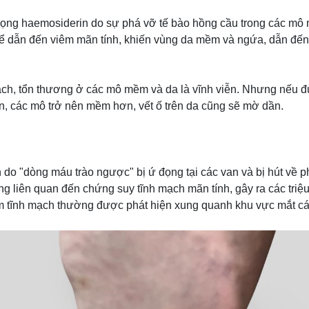
đọng haemosiderin do sự phá vỡ tế bào hồng cầu trong các mô m
thể dẫn đến viêm mãn tính, khiến vùng da mềm và ngứa, dẫn đến 
h, tổn thương ở các mô mềm và da là vĩnh viễn. Nhưng nếu được 
ện, các mô trở nên mềm hơn, vết ố trên da cũng sẽ mờ dần.
do "dòng máu trào ngược" bị ứ đọng tại các van và bị hút về phí
ng liên quan đến chứng suy tĩnh mạch mãn tính, gây ra các tri
m tĩnh mạch thường được phát hiện xung quanh khu vực mắt cá 