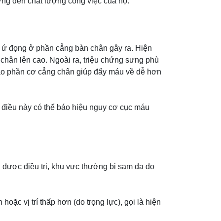
ởng đến chất lượng công việc của họ.
, ứ đọng ở phần cẳng bàn chân gây ra. Hiện
 chân lên cao. Ngoài ra, triệu chứng sưng phù
vào phần cơ cẳng chân giúp đẩy máu về dễ hơn
 điều này có thể báo hiệu nguy cơ cục máu
 được điều trị, khu vực thường bị sạm da do
 hoặc vị trí thấp hơn (do trọng lực), gọi là hiện