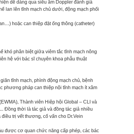
 hiện dễ dàng qua siêu âm Doppler đánh giá
thể lan lên tĩnh mạch chủ dưới, động mạch phổi
n…) hoặc can thiệp đặt ống thông (catheter)
hể khó phân biệt giữa viêm tắc tĩnh mạch nông
liên hệ với bác sĩ chuyên khoa phẫu thuật
y giãn tĩnh mạch, phình động mạch chủ, bệnh
c phương pháp can thiệp nội tĩnh mạch ít xâm
(EWMA), Thành viên Hiệp hội Global – CLI và
 Đồng thời là tác giả và đồng tác giả nhiều
điều trị vết thương, cố vấn cho Dr.Vein
n sâu được cơ quan chức năng cấp phép, các bác