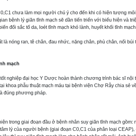
C0,C1 chưa làm mọi người chú ý cho đến khi có hiện tượng mỏi
ian bệnh lý giãn tĩnh mạch sẽ dần tiến triển với biểu hiện và t
ến đổi sắc tố da, loét tĩnh mạch khó lành, huyết khối tĩnh mạc
t là nóng ran, tê chân, đau nhức, nặng chân, phù chân, nổi búi
ĩnh mạch
 tốt nghiệp đại học Y Dược hoàn thành chương trình bác sĩ nội
tại khoa phẫu thuật mạch máu tại bệnh viện Chợ Rẫy chia sẻ về
 và đúng phương pháp.
hiện trong giai đoạn đầu ở bệnh nhân suy giãn tĩnh mạch gồm: 
tâm lý của người bệnh (giai đoạn C0,C1 của phân loại CEAP),