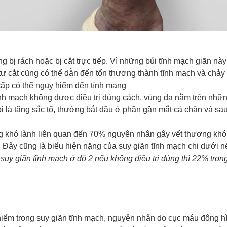
bị rách hoặc bị cắt trực tiếp. Vì những búi tĩnh mạch giãn nà
tự cắt cũng có thể dẫn đến tổn thương thành tĩnh mạch và chảy 
cấp có thể nguy hiểm đến tính mạng
tĩnh mạch không được điều trị đúng cách, vùng da nằm trên nhữn
 là tăng sắc tố, thường bắt đầu ở phần gần mắt cá chân và sau
g khó lành liên quan đến 70% nguyên nhân gây vết thương khó l
i. Đây cũng là biểu hiện nặng của suy giãn tĩnh mạch chi dưới 
uy giãn tĩnh mạch ở độ 2 nếu không điều trị đúng thì 22% trong
iểm trong suy giãn tĩnh mạch, nguyên nhân do cục máu đông hìn