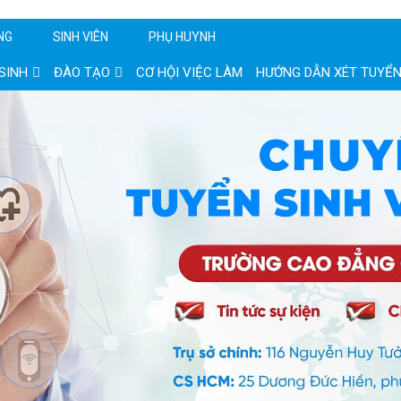
NG
SINH VIÊN
PHỤ HUYNH
SINH
ĐÀO TẠO
CƠ HỘI VIỆC LÀM
HƯỚNG DẪN XÉT TUYỂ