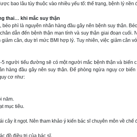
ợc bao lâu tùy thuộc vào nhiều yếu tố: thể trạng, bệnh lý nền 
ng thai… khi mắc suy thận
 béo phì là nguyên nhân hàng đầu gây nên bệnh suy thận. Béo 
 chân dẫn đến bệnh thận mạn tính và suy thận giai đoạn cuối. 
 giảm cân, duy trì mức BMI hợp lý. Tuy nhiên, việc giảm cân v
3-5 người tiểu đường sẽ có một người mắc bệnh thận và biến
ân hàng đầu gây nên suy thận. Để phòng ngừa nguy cơ biến 
guy cơ như:
ỗi năm.
t mục tiêu.
ái cây ít ngọt. Nên tham khảo ý kiến bác sĩ chuyên môn về chế 
c đồ điều trị của bác sĩ.