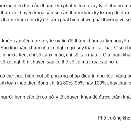
ường diễn biến âm thầm, khó phát hiện do vậy tỷ lệ phụ nữ ma
 thận và chuyên khoa sản sẽ cần thăm khám kỹ lưỡng để đưa ra
n thăm khám định kỳ để sớm phát hiện những bất thường về sức
khỏe cần đến cơ sở y tế uy tín để thăm khám và tìm nguyên
 Sau khi thăm khám nếu có nghi ngờ suy thận, các bác sĩ sẽ c
otein nước tiểu, chỉ số canxi máu, chỉ số kali máu… Giá tham kh
số xét nghiệm chuyên sâu có thể sẽ có mức giá cao hơn.
có thể thực hiện một số phương pháp điều trị như lọc màng b
nh toán theo diện đồng chi trả 80%, 95% hay 100% chạy thận 
, người bệnh cần tới cơ sở y tế chuyên khoa để được thăm khám
Phó trưởng khoa