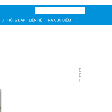
N
HỎI & ĐÁP
LIÊN HỆ
TRA CỨU ĐIỂM