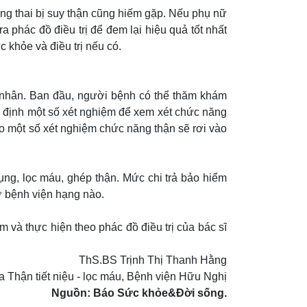
ng thai bị suy thận cũng hiếm gặp. Nếu phụ nữ
 phác đồ điều trị để đem lại hiệu quả tốt nhất
 khỏe và điều trị nếu có.
 nhân. Ban đầu, người bệnh có thể thăm khám
hỉ định một số xét nghiệm để xem xét chức năng
ảo một số xét nghiệm chức năng thận sẽ rơi vào
ụng, lọc máu, ghép thận. Mức chi trả bảo hiểm
ở bệnh viện hạng nào.
 và thực hiện theo phác đồ điều trị của bác sĩ
ThS.BS Trịnh Thị Thanh Hằng
 Thận tiết niệu - lọc máu, Bệnh viện Hữu Nghị
Nguồn: Báo Sức khỏe&Đời sống.