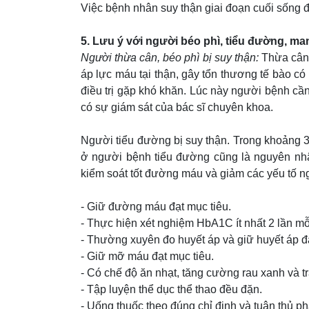
Việc bệnh nhân suy thận giai đoạn cuối sống đư
5. Lưu ý với người béo phì, tiểu đường, ma
Người thừa cân, béo phì bị suy thận:
Thừa cân,
áp lực máu tại thận, gây tổn thương tế bào có
điều trị gặp khó khăn. Lúc này người bệnh cần
có sự giám sát của bác sĩ chuyên khoa.
Người tiểu đường bị suy thận. Trong khoảng 
ở người bệnh tiểu đường cũng là nguyên nh
kiểm soát tốt đường máu và giảm các yếu tố n
- Giữ đường máu đạt mục tiêu.
- Thực hiện xét nghiệm HbA1C ít nhất 2 lần m
- Thường xuyên đo huyết áp và giữ huyết áp đạ
- Giữ mỡ máu đạt mục tiêu.
- Có chế độ ăn nhạt, tăng cường rau xanh và tr
- Tập luyện thể dục thể thao đều đặn.
- Uống thuốc theo đúng chỉ định và tuân thủ phá