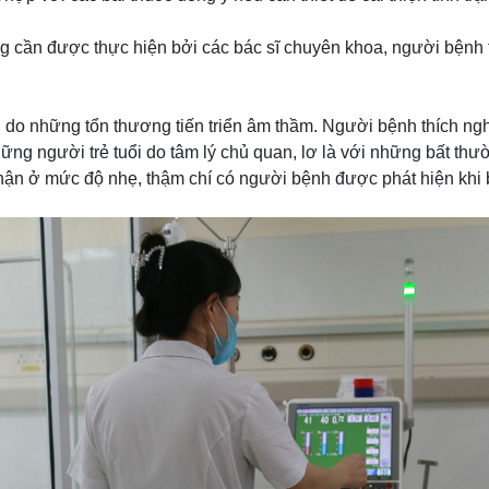
g cần được thực hiện bởi các bác sĩ chuyên khoa, người bệnh t
do những tổn thương tiến triển âm thầm. Người bệnh thích nghi
ững người trẻ tuổi do tâm lý chủ quan, lơ là với những bất thư
hận ở mức độ nhẹ, thậm chí có người bệnh được phát hiện khi 