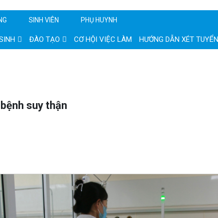
NG
SINH VIÊN
PHỤ HUYNH
SINH
ĐÀO TẠO
CƠ HỘI VIỆC LÀM
HƯỚNG DẪN XÉT TUYỂ
 bệnh suy thận