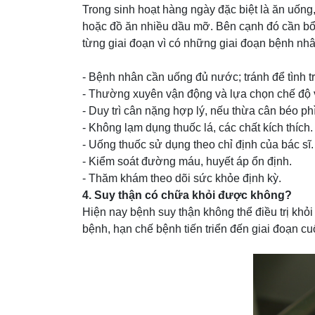
Trong sinh hoạt hàng ngày đặc biệt là ăn uốn
hoặc đồ ăn nhiều dầu mỡ. Bên cạnh đó cần bổ 
từng giai đoạn vì có những giai đoạn bệnh nhâ
- Bệnh nhân cần uống đủ nước; tránh để tình tr
- Thường xuyên vận động và lựa chọn chế độ 
- Duy trì cân nặng hợp lý, nếu thừa cân béo ph
- Không lạm dụng thuốc lá, các chất kích thích.
- Uống thuốc sử dụng theo chỉ định của bác sĩ.
- Kiểm soát đường máu, huyết áp ổn định.
- Thăm khám theo dõi sức khỏe định kỳ.
4. Suy thận có chữa khỏi được không?
Hiện nay bệnh suy thận không thể điều trị khỏ
bệnh, hạn chế bệnh tiến triển đến giai đoạn cuối