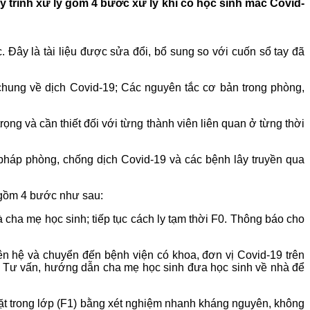
trình xử lý gồm 4 bước xử lý khi có học sinh mắc Covid-
Đây là tài liệu được sửa đổi, bổ sung so với cuốn sổ tay đã
chung về dịch Covid-19; Các nguyên tắc cơ bản trong phòng,
ng và cần thiết đối với từng thành viên liên quan ở từng thời
pháp phòng, chống dịch Covid-19 và các bệnh lây truyền qua
ý gồm 4 bước như sau:
cha mẹ học sinh; tiếp tục cách ly tạm thời F0. Thông báo cho
ên hệ và chuyển đến bệnh viện có khoa, đơn vị Covid-19 trên
: Tư vấn, hướng dẫn cha mẹ học sinh đưa học sinh về nhà để
mặt trong lớp (F1) bằng xét nghiệm nhanh kháng nguyên, không