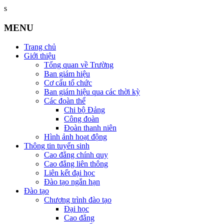
s
MENU
Trang chủ
Giới thiệu
Tổng quan về Trường
Ban giám hiệu
Cơ cấu tổ chức
Ban giám hiệu qua các thời kỳ
Các đoàn thể
Chi bộ Đảng
Công đoàn
Đoàn thanh niên
Hình ảnh hoạt động
Thông tin tuyển sinh
Cao đẳng chính quy
Cao đẳng liên thông
Liên kết đại học
Đào tạo ngắn hạn
Đào tạo
Chương trình đào tạo
Đại học
Cao đẳng