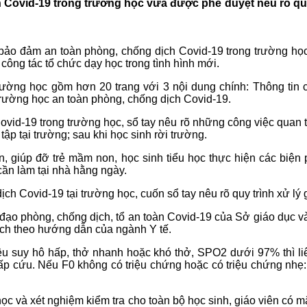
Covid-19 trong trường học vừa được phê duyệt nêu rõ quy 
bảo đảm an toàn phòng, chống dịch Covid-19 trong trường học. 
ng tác tổ chức dạy học trong tình hình mới.
rường học gồm hơn 20 trang với 3 nội dung chính: Thông tin 
trường học an toàn phòng, chống dịch Covid-19.
id-19 trong trường học, sổ tay nêu rõ những công việc quan trọ
tập tại trường; sau khi học sinh rời trường.
, giúp đỡ trẻ mầm non, học sinh tiểu học thực hiện các biện 
cần làm tại nhà hằng ngày.
ch Covid-19 tại trường học, cuốn sổ tay nêu rõ quy trình xử l
o phòng, chống dịch, tổ an toàn Covid-19 của Sở giáo dục và 
dịch theo hướng dẫn của ngành Y tế.
ệu suy hô hấp, thở nhanh hoặc khó thở, SPO2 dưới 97% thì li
ấp cứu. Nếu F0 không có triệu chứng hoặc có triệu chứng nhẹ
ọc và xét nghiệm kiểm tra cho toàn bộ học sinh, giáo viên có 