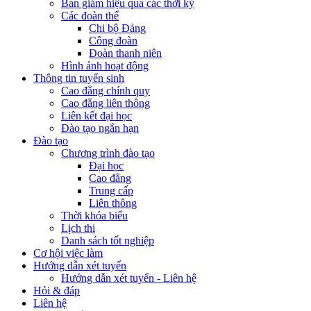
Ban giám hiệu qua các thời kỳ
Các đoàn thể
Chi bộ Đảng
Công đoàn
Đoàn thanh niên
Hình ảnh hoạt động
Thông tin tuyển sinh
Cao đẳng chính quy
Cao đẳng liên thông
Liên kết đại học
Đào tạo ngắn hạn
Đào tạo
Chương trình đào tạo
Đại học
Cao đẳng
Trung cấp
Liên thông
Thời khóa biểu
Lịch thi
Danh sách tốt nghiệp
Cơ hội việc làm
Hướng dẫn xét tuyển
Hướng dẫn xét tuyển - Liên hệ
Hỏi & đáp
Liên hệ