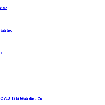
c trọ
Sinh học
NG
 COVID-19 là bệnh đặc hữu