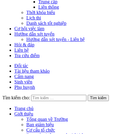
Trung cấp
Liên thông
Thời khóa biểu
Lịch thi
Danh sách tốt nghiệp
Cơ hội việc làm
Hướng dẫn xét tuyển
Hướng dẫn xét tuyển - Liên hệ
Hỏi & đáp
Liên hệ
Tra cứu điểm
Đối tác
Tài liệu tham khảo
Cẩm nang
Sinh viên
Phụ huynh
Tìm kiếm cho:
Trang chủ
Giới thiệu
Tổng quan về Trường
Ban giám hiệu
Cơ cấu tổ chức