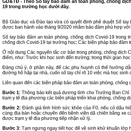
GD&TĐ - Theo Sổ tay bảo đảm an toàn phòng, chống dịch 
19 trong trường học dưới đây.
Bộ Giáo dục và Đào tạo vừa có quyết định phê duyệt Sổ tay 
được ban hành vào tháng 9/2020 nhằm bảo đảm phù hợp với cô
Sổ tay bảo đảm an toàn phòng, chống dịch Covid-19 trong t
chống dịch Covid-19 tại trường học; Các biện pháp bảo đảm 
Ở nội dung Các nguyên tắc cơ bản trong phòng, chống dịch Cov
điểm, như: Trước khi học sinh đến trường; trong thời gian học 
Đáng chú ý, ở phần này, để các phụ huynh có thể hướng dẫn
đường hô hấp tại nhà, cuốn sổ tay chỉ rõ 10 việc mà học sinh 
Liên quan đến các biện pháp bảo đảm an toàn phòng, chống dị
Bước 1:
Thông báo kết quả dương tính cho Trưởng Ban Chỉ đạ
trạm y tế địa phương các biện pháp triển khai phòng, chống 
Bước 2:
Đánh giá tình hình sức khỏe của F0, nếu có dấu hi
cùng địa bàn hoặc chuyển đến bệnh viện dã chiến bằng xe c
được trạm y tế địa phương tiếp nhận xử lý.
Bước 3:
Tạm ngưng ngay tiết học để vệ sinh khử khuẩn lớp h