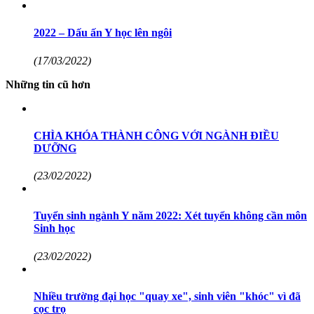
2022 – Dấu ấn Y học lên ngôi
(17/03/2022)
Những tin cũ hơn
CHÌA KHÓA THÀNH CÔNG VỚI NGÀNH ĐIỀU
DƯỠNG
(23/02/2022)
Tuyển sinh ngành Y năm 2022: Xét tuyển không cần môn
Sinh học
(23/02/2022)
Nhiều trường đại học "quay xe", sinh viên "khóc" vì đã
cọc trọ