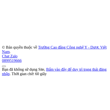
© Bản quyền thuộc về
Trường Cao đẳng Công nghệ Y - Dược Việt
Nam
.
Chat Zalo
0899519666
Bạn đã không sử dụng Site,
Bấm vào đây để duy trì trạng thái đăng
nhập
. Thời gian chờ:
60
giây