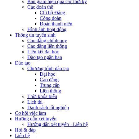
Ban giám hiệu qua các thời kỳ
Các đoàn thể
Chi bộ Đảng
Công đoàn
Đoàn thanh niên
Hình ảnh hoạt động
Thông tin tuyển sinh
Cao đẳng chính quy
Cao đẳng liên thông
Liên kết đại học
Đào tạo ngắn hạn
Đào tạo
Chương trình đào tạo
Đại học
Cao đẳng
Trung cấp
Liên thông
Thời khóa biểu
Lịch thi
Danh sách tốt nghiệp
Cơ hội việc làm
Hướng dẫn xét tuyển
Hướng dẫn xét tuyển - Liên hệ
Hỏi & đáp
Liên hệ