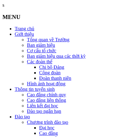
s
MENU
Trang chủ
Giới thiệu
Tổng quan về Trường
Ban giám hiệu
Cơ cấu tổ chức
Ban giám hiệu qua các thời kỳ
Các đoàn thể
Chi bộ Đảng
Công đoàn
Đoàn thanh niên
Hình ảnh hoạt động
Thông tin tuyển sinh
Cao đẳng chính quy
Cao đẳng liên thông
Liên kết đại học
Đào tạo ngắn hạn
Đào tạo
Chương trình đào tạo
Đại học
Cao đẳng