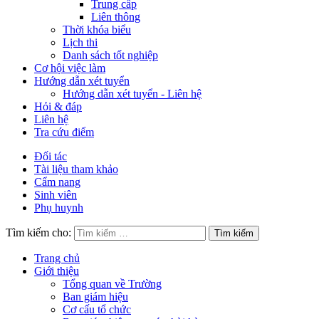
Trung cấp
Liên thông
Thời khóa biểu
Lịch thi
Danh sách tốt nghiệp
Cơ hội việc làm
Hướng dẫn xét tuyển
Hướng dẫn xét tuyển - Liên hệ
Hỏi & đáp
Liên hệ
Tra cứu điểm
Đối tác
Tài liệu tham khảo
Cẩm nang
Sinh viên
Phụ huynh
Tìm kiếm cho:
Trang chủ
Giới thiệu
Tổng quan về Trường
Ban giám hiệu
Cơ cấu tổ chức