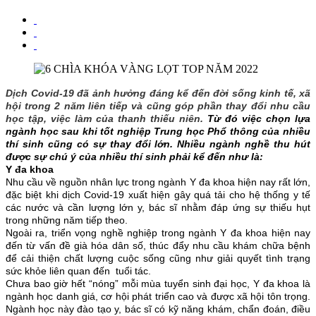
Dịch Covid-19 đã ảnh hưởng đáng kể đến đời sống kinh tế, xã
hội trong 2 năm liên tiếp và cũng góp phần thay đổi nhu cầu
học tập, việc làm của thanh thiếu niên.
Từ đó việc chọn lựa
ngành học sau khi tốt nghiệp Trung học Phổ thông của nhiều
thí sinh cũng có sự thay đổi lớn. Nhiều ngành nghề thu hút
được sự chú ý của nhiều thí sinh phải kể đến như là:
Y đa khoa
Nhu cầu về nguồn nhân lực trong ngành Y đa khoa hiện nay rất lớn,
đặc biệt khi dịch Covid-19 xuất hiện gây quá tải cho hệ thống y tế
các nước và cần lượng lớn y, bác sĩ nhằm đáp ứng sự thiếu hụt
trong những năm tiếp theo.
Ngoài ra, triển vọng nghề nghiệp trong ngành Y đa khoa hiện nay
đến từ vấn đề già hóa dân số, thúc đẩy nhu cầu khám chữa bệnh
để cải thiện chất lượng cuộc sống cũng như giải quyết tình trạng
sức khỏe liên quan đến tuổi tác.
Chưa bao giờ hết “nóng” mỗi mùa tuyển sinh đại học, Y đa khoa là
ngành học danh giá, cơ hội phát triển cao và được xã hội tôn trọng.
Ngành học này đào tạo y, bác sĩ có kỹ năng khám, chẩn đoán, điều