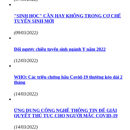
"SINH HỌC" CẦN HAY KHÔNG TRONG CƠ CHẾ
TUYỂN SINH MỚI
(09/03/2022)
Đổi ngược chiêu tuyển sinh ngành Y năm 2022
(12/03/2022)
WHO: Các triệu chứng hậu Covid-19 thường kéo dài 2
tháng
(14/03/2022)
ỨNG DỤNG CÔNG NGHỆ THÔNG TIN ĐỂ GIẢI
QUYẾT THỦ TỤC CHO NGƯỜI MẮC COVID-19
(14/03/2022)