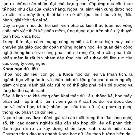
tạo ra những sản phẩm đạt chất lượng cao, đáp ứng nhu cầu thực
tế hoặc nhu cầu của khách hàng. Ngoài ra, sinh viên cũng được học
về cấu trúc máy tính, thiết kế cơ sở dữ liệu, tìm hiểu về hệ điều
hành, giải tích và đại số…
Đây là ngành học đòi hỏi sinh viên phải có kiến thức toán học vững
chắc bởi việc thiết kế phần mềm, ứng dụng dựa trên nhiều lý thuyết
toán học, khoa học.
Trong thời đại cách mạng công nghiệp 4.0 như hiện nay, các
chuyên gia giáo dục dự đoán những ngành học liên quan đến công
nghệ thông tin sẽ vô cùng phát triển. Trong đó, nhu cầu phát triển
phần mềm là rất lớn nhằm đáp ứng nhu cầu thay đổi liên tục của
các công ty công nghệ.
Khoa học dữ liệu
Khoa học dữ liệu, còn gọi là Khoa học dữ liệu và Phân tích, là
ngành học về quản trị và phân tích dữ liệu giúp các doanh nghiệp
giảm chi phí, đánh giá các rủi ro có thể gặp phải trên thị trường và
tăng lợi thế cạnh tranh.
Đây là lĩnh vực khá rộng gồm khai thác dữ liệu, thống kê, học máy,
phân tích, lập trình… Sinh viên ngành Khoa học dữ liệu được đào
tạo về toán học, trí tuệ nhân tạo, cấu trúc dữ liệu, phương pháp
thống kê, phân tích dữ liệu…
Ngành học này được đánh giá rất cần thiết trong thời đại công nghệ
số, khi các doanh nghiệp đều cần tập hợp dữ liệu để phân tích,
đánh giá rủi ro và xây dựng chiến lược kinh doanh hiệu quả.
Chương trình đào tạo ngành Khoa học dữ liệu theo hướng hiện đại,