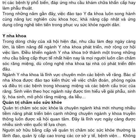
trị các bệnh lý phổ biến, đáp ứng nhu cầu khám chữa khẩn cấp hay
làm phẫu thuật.
Trong những năm gần đây, việc đào tạo Y đa khoa luôn song hành
cùng năng lực nghiên cứu khoa học, khả năng cập nhật và ứng
dụng công nghệ tiên tiến trong phục vụ sức khỏe người dân.
Y nha khoa
Trong dòng chảy của xã hội hiện đại, nhu cầu làm đẹp ngày càng
lớn, là tiềm năng để ngành Y nha khoa phát triển, mở rộng cơ hội
việc làm. Điều khiến ngành Y nha khoa trở thành một trong những
nhu cầu bằng cấp thực tế nhất hiện nay là mọi người luôn cần chăm
sóc răng miệng, dù công nghệ nha khoa tại nhà có phát triển đến
đâu.
Ngành Y nha khoa là lĩnh vực chuyên môn các bệnh về răng. Bác sĩ
nha khoa được đào tạo kiến thức về việc chẩn đoán, phòng ngừa
và điều trị các bệnh trong khoang miệng và các bệnh cấu trúc của
răng. Sinh viên theo học ngành này được tìm hiểu về giải phẫu, sinh
lý, hóa sinh, mô phôi răng miệng, da liễu…
Quản trị chăm sóc sức khỏe
Quản trị chăm sóc sức khỏe là chuyên ngành khá mới nhưng nhiều
tiềm năng phát triển bên cạnh những chuyên ngành y khoa truyền
thông luôn được xã hội quan tâm. Đây là lĩnh vực ngày càng được
nhiều sinh viên quốc tế lựa chọn.
Người sở hữu bằng cấp về quản trị chăm sóc sức khỏe thường là
lãnh đạo, quản lý cấp cao trong các cơ sở y tế, bệnh viện… Không