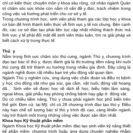
chỉ có kiến thức chuyên môn y khoa sâu rộng, cử nhân ngành Quản
trị chăm sóc sức khỏe còn nắm rõ vấn đề y đức, trách nhiệm trong
công việc và hướng phát triển cho cơ sở y tế.
Trong chương trình học, sinh viên phải tham gia các lớp học y khoa
cơ bản để hình thành kiến thức về lĩnh vực y tế nói chung. Bên cạnh
đó, các cơ sở đào tạo phải liên tục cập nhật những thách thức mà
lĩnh vực y tế phải đối mặt để sinh viên thảo luận, tìm ra giải pháp và
biết cách xử lý trong thực tế.
Thú y
Nằm trong lĩnh vực chăm sóc thú cưng, ngành Thú y, chương trình
đạo tạo bác sĩ thú y, được đánh giá là thị trường tiềm năng khi nuôi
thú cưng đã trở thành xu hướng trong nhiều gia đình. Đây cũng là
ngành nghề được rất nhiều bạn trẻ yêu động vật quan tâm.
Ngành Thú y nghiên cứu, ứng dụng việc chẩn đoán và điều trị bệnh
y học cho động vật như gia súc, gia cầm, vật nuôi, động vật hoang
dã… Sinh viên sẽ được học về dịch tễ học, biểu hiện lâm sàng,
ngoại khoa, giải phẫu hay phòng chống bệnh hay gặp ở động vật.
Dù có nhiều tiềm năng, Thú y chưa phải ngành học phổ biến trên
thế giới. Đơn cử, tại Mỹ, chỉ có 28 chương trình đào tạo thú y. Điều
này hạn chế số lượng bác sĩ thú y trình độ cao, càng khiến ngành
này trở thành một trong những công việc được săn đón nhất.
Khoa học Kỹ thuật phần mềm
Ngành Khoa học Kỹ thuật phần mềm đào tạo sinh viên kỹ năng thiết
kế phần mềm, chương trình hoặc ứng dụng chuyên nghiệp nhằm