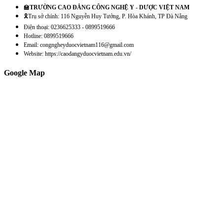
🏫
TRƯỜNG CAO ĐẲNG CÔNG NGHỆ Y - DƯỢC VIỆT NAM
🎗️Trụ sở chính: 116 Nguyễn Huy Tưởng, P. Hòa Khánh, TP Đà Nẵng
Điện thoại: 0236625333 - 0899519666
Hotline: 0899519666
Email: congngheyduocvietnam116@gmail.com
Website: https://caodangyduocvietnam.edu.vn/
Google Map