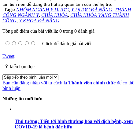
tân tiến nên dễ dàng thu hút sự quan tâm của thế hệ trẻ.
Tags:
NHÓM NGÀNH Y DƯỢC
,
Y DƯỢC ĐÀ NẴNG
,
THÀNH
CÔNG NGÀNH Y
,
CHÌA KHÓA
,
CHÌA KHÓA VÀNG THÀNH
CÔNG
,
Y KHOA ĐÀ NẴNG
Tổng số điểm của bài viết là: 0 trong 0 đánh giá
Click để đánh giá bài viết
Tweet
Ý kiến bạn đọc
Bạn cần đăng nhập với tư cách là
Thành viên chính thức
để có thể
bình luận
Những tin mới hơn
Thủ tướng: Tiến tới bình thường hóa với dịch bệnh, xem
COVID-19 là bệnh đặc hữu