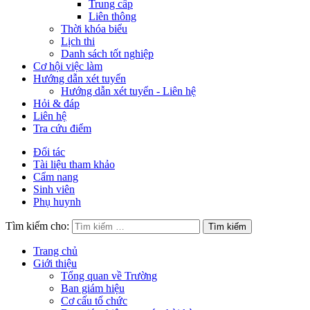
Trung cấp
Liên thông
Thời khóa biểu
Lịch thi
Danh sách tốt nghiệp
Cơ hội việc làm
Hướng dẫn xét tuyển
Hướng dẫn xét tuyển - Liên hệ
Hỏi & đáp
Liên hệ
Tra cứu điểm
Đối tác
Tài liệu tham khảo
Cẩm nang
Sinh viên
Phụ huynh
Tìm kiếm cho:
Trang chủ
Giới thiệu
Tổng quan về Trường
Ban giám hiệu
Cơ cấu tổ chức