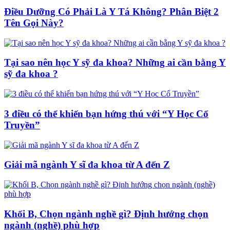
Điều Dưỡng Có Phải Là Y Tá Không? Phân Biệt 2
Tên Gọi Này?
Tại sao nên học Y sỹ đa khoa? Những ai cần bằng Y
sỹ đa khoa ?
3 điều có thể khiến bạn hứng thú với “Y Học Cổ
Truyền”
Giải mã ngành Y sĩ đa khoa từ A đến Z
Khối B, Chọn ngành nghề gì? Định hướng chọn
ngành (nghề) phù hợp