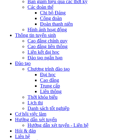
Ban giám hiệu qua các thời kỳ
Các đoàn thể
Chi bộ Đảng
Công đoàn
Đoàn thanh niên
Hình ảnh hoạt động
Thông tin tuyển sinh
Cao đẳng chính quy
Cao đẳng liên thông
Liên kết đại học
Đào tạo ngắn hạn
Đào tạo
Chương trình đào tạo
Đại học
Cao đẳng
Trung cấp
Liên thông
Thời khóa biểu
Lịch thi
Danh sách tốt nghiệp
Cơ hội việc làm
Hướng dẫn xét tuyển
Hướng dẫn xét tuyển - Liên hệ
Hỏi & đáp
Liên hệ