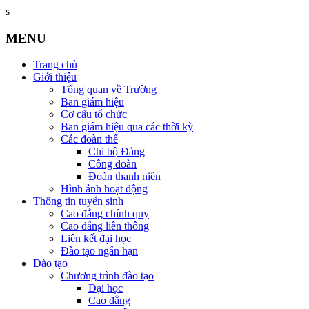
s
MENU
Trang chủ
Giới thiệu
Tổng quan về Trường
Ban giám hiệu
Cơ cấu tổ chức
Ban giám hiệu qua các thời kỳ
Các đoàn thể
Chi bộ Đảng
Công đoàn
Đoàn thanh niên
Hình ảnh hoạt động
Thông tin tuyển sinh
Cao đẳng chính quy
Cao đẳng liên thông
Liên kết đại học
Đào tạo ngắn hạn
Đào tạo
Chương trình đào tạo
Đại học
Cao đẳng