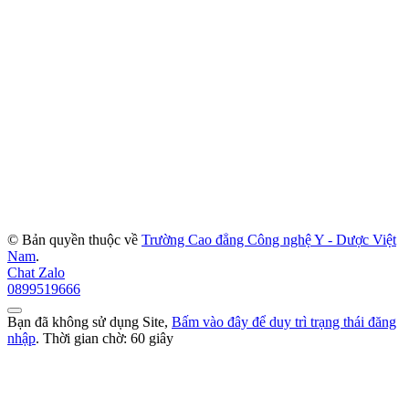
© Bản quyền thuộc về
Trường Cao đẳng Công nghệ Y - Dược Việt
Nam
.
Chat Zalo
0899519666
Bạn đã không sử dụng Site,
Bấm vào đây để duy trì trạng thái đăng
nhập
. Thời gian chờ:
60
giây