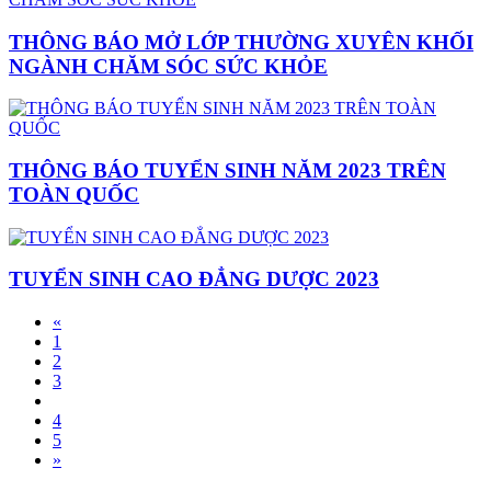
THÔNG BÁO MỞ LỚP THƯỜNG XUYÊN KHỐI
NGÀNH CHĂM SÓC SỨC KHỎE
THÔNG BÁO TUYỂN SINH NĂM 2023 TRÊN
TOÀN QUỐC
TUYỂN SINH CAO ĐẲNG DƯỢC 2023
«
1
2
3
4
5
»