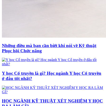
Những điều mà bạn cần biết khi nói về Kỹ thuật
Phục hồi Chức năng
Y học Cổ truyền là gì? Học ngành Y học Cổ truyền
ở đâu tốt nhất?
HỌC NGÀNH KỸ THUẬT XÉT NGHIỆM Y HỌC