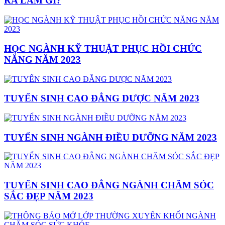
RA LÀM GÌ?
HỌC NGÀNH KỸ THUẬT PHỤC HỒI CHỨC
NĂNG NĂM 2023
TUYỂN SINH CAO ĐẲNG DƯỢC NĂM 2023
TUYỂN SINH NGÀNH ĐIỀU DƯỠNG NĂM 2023
TUYỂN SINH CAO ĐẲNG NGÀNH CHĂM SÓC
SẮC ĐẸP NĂM 2023