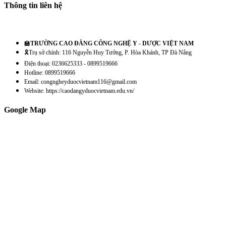
Thông tin liên hệ
🏫
TRƯỜNG CAO ĐẲNG CÔNG NGHỆ Y - DƯỢC VIỆT NAM
🎗️Trụ sở chính: 116 Nguyễn Huy Tưởng, P. Hòa Khánh, TP Đà Nẵng
Điện thoại: 0236625333 - 0899519666
Hotline: 0899519666
Email: congngheyduocvietnam116@gmail.com
Website: https://caodangyduocvietnam.edu.vn/
Google Map