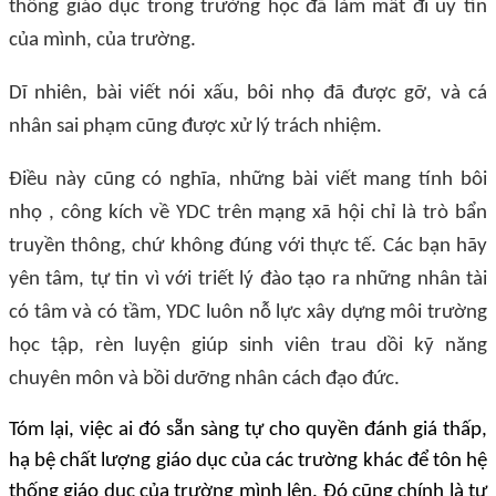
thống giáo dục trong trường học đã làm mất đi uy tín
của mình, của trường.
Dĩ nhiên, bài viết nói xấu, bôi nhọ đã được gỡ, và cá
nhân sai phạm cũng được xử lý trách nhiệm.
Điều này cũng có nghĩa, những bài viết mang tính bôi
nhọ , công kích về YDC trên mạng xã hội chỉ là trò bẩn
truyền thông, chứ không đúng với thực tế. Các bạn hãy
yên tâm, tự tin vì với triết lý đào tạo ra những nhân tài
có tâm và có tầm, YDC luôn nỗ lực xây dựng môi trường
học tập, rèn luyện giúp sinh viên trau dồi kỹ năng
chuyên môn và bồi dưỡng nhân cách đạo đức.
Tóm lại, việc ai đó sẵn sàng tự cho quyền đánh giá thấp,
hạ bệ chất lượng giáo dục của các trường khác để tôn hệ
thống giáo dục của trường mình lên. Đó cũng chính là tự