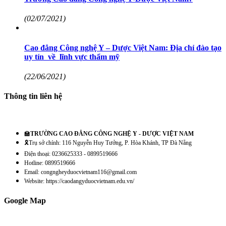
(02/07/2021)
Cao đẳng Công nghệ Y – Dược Việt Nam: Địa chỉ đào tạo
uy tín về lĩnh vực thẩm mỹ
(22/06/2021)
Thông tin liên hệ
🏫
TRƯỜNG CAO ĐẲNG CÔNG NGHỆ Y - DƯỢC VIỆT NAM
🎗️Trụ sở chính: 116 Nguyễn Huy Tưởng, P. Hòa Khánh, TP Đà Nẵng
Điện thoại: 0236625333 - 0899519666
Hotline: 0899519666
Email: congngheyduocvietnam116@gmail.com
Website: https://caodangyduocvietnam.edu.vn/
Google Map