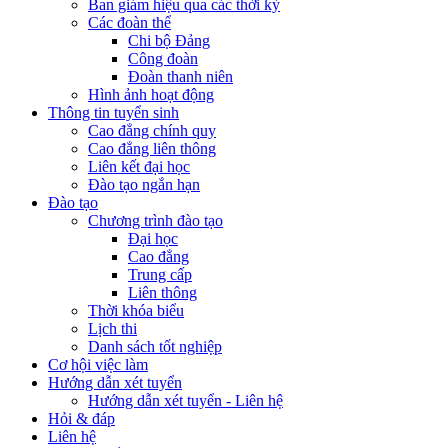
Ban giám hiệu qua các thời kỳ
Các đoàn thể
Chi bộ Đảng
Công đoàn
Đoàn thanh niên
Hình ảnh hoạt động
Thông tin tuyển sinh
Cao đẳng chính quy
Cao đẳng liên thông
Liên kết đại học
Đào tạo ngắn hạn
Đào tạo
Chương trình đào tạo
Đại học
Cao đẳng
Trung cấp
Liên thông
Thời khóa biểu
Lịch thi
Danh sách tốt nghiệp
Cơ hội việc làm
Hướng dẫn xét tuyển
Hướng dẫn xét tuyển - Liên hệ
Hỏi & đáp
Liên hệ