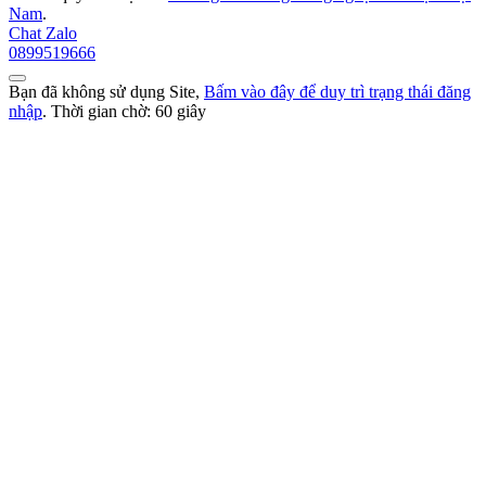
Nam
.
Chat Zalo
0899519666
Bạn đã không sử dụng Site,
Bấm vào đây để duy trì trạng thái đăng
nhập
. Thời gian chờ:
60
giây