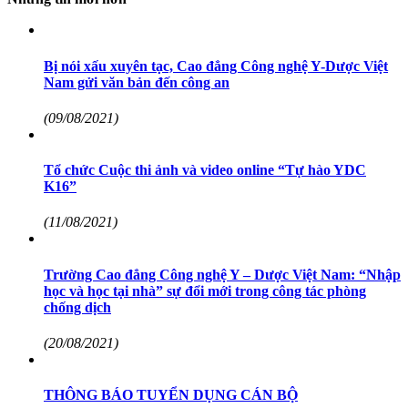
Bị nói xấu xuyên tạc, Cao đẳng Công nghệ Y-Dược Việt
Nam gửi văn bản đến công an
(09/08/2021)
Tổ chức Cuộc thi ảnh và video online “Tự hào YDC
K16”
(11/08/2021)
Trường Cao đẳng Công nghệ Y – Dược Việt Nam: “Nhập
học và học tại nhà” sự đổi mới trong công tác phòng
chống dịch
(20/08/2021)
THÔNG BÁO TUYỂN DỤNG CÁN BỘ