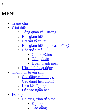
s
MENU
Trang chủ
Giới thiệu
Tổng quan về Trường
Ban giám hiệu
Cơ cấu tổ chức
Ban giám hiệu qua các thời kỳ
Các đoàn thể
Chi bộ Đảng
Công đoàn
Đoàn thanh niên
Hình ảnh hoạt động
Thông tin tuyển sinh
Cao đẳng chính quy
Cao đẳng liên thông
Liên kết đại học
Đào tạo ngắn hạn
Đào tạo
Chương trình đào tạo
Đại học
Cao đẳng