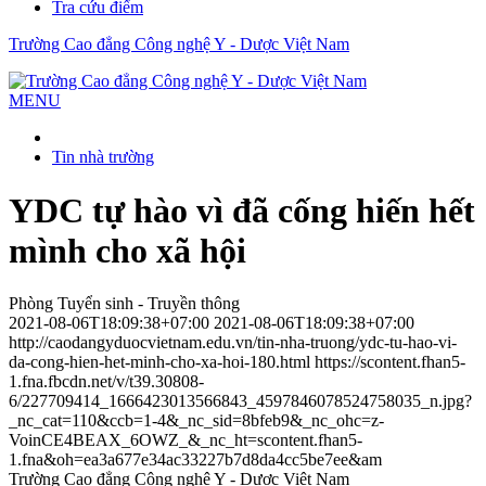
Tra cứu điểm
Trường Cao đẳng Công nghệ Y - Dược Việt Nam
MENU
Tin nhà trường
YDC tự hào vì đã cống hiến hết
mình cho xã hội
Phòng Tuyển sinh - Truyền thông
2021-08-06T18:09:38+07:00
2021-08-06T18:09:38+07:00
http://caodangyduocvietnam.edu.vn/tin-nha-truong/ydc-tu-hao-vi-
da-cong-hien-het-minh-cho-xa-hoi-180.html
https://scontent.fhan5-
1.fna.fbcdn.net/v/t39.30808-
6/227709414_1666423013566843_4597846078524758035_n.jpg?
_nc_cat=110&ccb=1-4&_nc_sid=8bfeb9&_nc_ohc=z-
VoinCE4BEAX_6OWZ_&_nc_ht=scontent.fhan5-
1.fna&oh=ea3a677e34ac33227b7d8da4cc5be7ee&am
Trường Cao đẳng Công nghệ Y - Dược Việt Nam