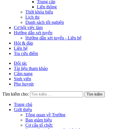
Trung cấp
Liên thông
Thời khóa biểu
Lịch thi
Danh sách tốt nghiệp
Cơ hội việc làm
Hướng dẫn xét tuyển
Hướng dẫn xét tuyển - Liên hệ
Hỏi & đáp
Liên hệ
Tra cứu điểm
Đối tác
Tài liệu tham khảo
Cẩm nang
Sinh viên
Phụ huynh
Tìm kiếm cho:
Trang chủ
Giới thiệu
Tổng quan về Trường
Ban giám hiệu
Cơ cấu tổ chức